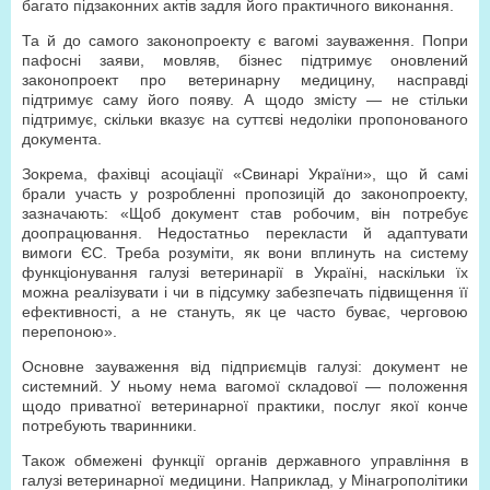
багато підзаконних актів задля його практичного виконання.
Та й до самого законопроекту є вагомі зауваження. Попри
пафосні заяви, мовляв, бізнес підтримує оновлений
законопроект про ветеринарну медицину, насправді
підтримує саму його появу. А щодо змісту — не стільки
підтримує, скільки вказує на суттєві недоліки пропонованого
документа.
Зокрема, фахівці асоціації «Свинарі України», що й самі
брали участь у розробленні пропозицій до законопроекту,
зазначають: «Щоб документ став робочим, він потребує
доопрацювання. Недостатньо перекласти й адаптувати
вимоги ЄС. Треба розуміти, як вони вплинуть на систему
функціонування галузі ветеринарії в Україні, наскільки їх
можна реалізувати і чи в підсумку забезпечать підвищення її
ефективності, а не стануть, як це часто буває, черговою
перепоною».
Основне зауваження від підприємців галузі: документ не
системний. У ньому нема вагомої складової — положення
щодо приватної ветеринарної практики, послуг якої конче
потребують тваринники.
Також обмежені функції органів державного управління в
галузі ветеринарної медицини. Наприклад, у Мінагрополітики