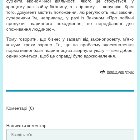
суб’єкта економічної діяльності, якого це стосується, у
кращому разі зайву біганину, а в гіршому — корупцію. Крім
того, документ містить положення, які регулюють інші закони,
суперечачи їм, наприклад, у разі із Законом «Про побічні
продукти тваринного походження, не передбачені для
споживання людиною».
Тому говорити, що бізнес у захваті від законопроекту, м’яко
кажучи, трохи зарано. Те, що на проблему вдосконалення
нормативної бази тваринництва звернули увагу — вже добре,
однак хочеться, щоб це справді було вдосконалення.
Версія для друку
Коментарі (0)
Написати коментар