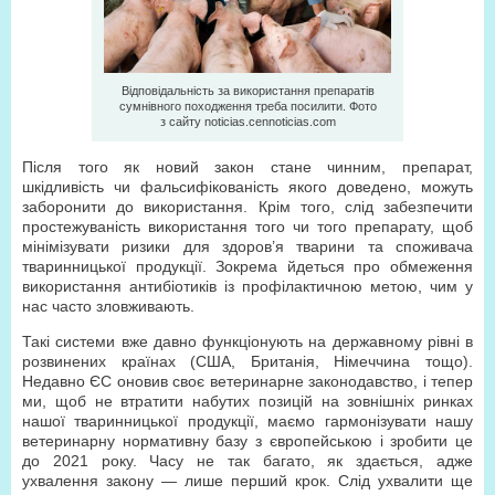
Відповідальність за використання препаратів
сумнівного походження треба посилити. Фото
з сайту noticias.cennoticias.com
Після того як новий закон стане чинним, препарат,
шкідливість чи фальсифікованість якого доведено, можуть
заборонити до використання. Крім того, слід забезпечити
простежуваність використання того чи того препарату, щоб
мінімізувати ризики для здоров’я тварини та споживача
тваринницької продукції. Зокрема йдеться про обмеження
використання антибіотиків із профілактичною метою, чим у
нас часто зловживають.
Такі системи вже давно функціонують на державному рівні в
розвинених країнах (США, Британія, Німеччина тощо).
Недавно ЄС оновив своє ветеринарне законодавство, і тепер
ми, щоб не втратити набутих позицій на зовнішніх ринках
нашої тваринницької продукції, маємо гармонізувати нашу
ветеринарну нормативну базу з європейською і зробити це
до 2021 року. Часу не так багато, як здається, адже
ухвалення закону — лише перший крок. Слід ухвалити ще