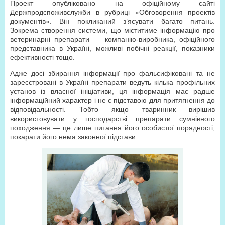
Проект опубліковано на офіційному сайті
Держпродспоживслужби в рубриці «Обговорення проектів
документів». Він покликаний з’ясувати багато питань.
Зокрема створення системи, що міститиме інформацію про
ветеринарні препарати — компанію-виробника, офіційного
представника в Україні, можливі побічні реакції, показники
ефективності тощо.
Адже досі збирання інформації про фальсифіковані та не
зареєстровані в Україні препарати ведуть кілька профільних
установ із власної ініціативи, ця інформація має радше
інформаційний характер і не є підставою для притягнення до
відповідальності. Тобто якщо тваринник вирішив
використовувати у господарстві препарати сумнівного
походження — це лише питання його особистої порядності,
покарати його нема законної підстави.