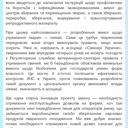
вони зводяться до написання інструкцій щодо профілактики
та боротьби з інфекційними захворюваннями, вимог до
центрів збирання та переміщення тварин, а також збирання,
переробки, зберігання, маркування і транспортування
репродуктивного матеріалу.
При цьому найголовнішого — розроблення вимог щодо
утримання тварин — немає. Саме це турбує тваринників
передовсім: вони згодні виконувати правила, якщо вони
існують. Нині ж, нарікають в асоціації «Свинарі України»,
тваринники вже впродовж чотирьох років не можуть погодити
з Регуляторною службою ветеринарно-санітарні правила з
утримання свиней, які б передбачали обов’язкові мінімальні
вимоги щодо біобезпеки для господарств різних форм
власності. Це могло б істотно поліпшити ефективність
контролю АЧС в Україні, проте повноважень розробляти
такий документ у центрального органу виконавчої влади
немає, зазначають в асоціації.
Ще одна спірна інновація проекту закону — необхідність
отримання експлуатаційних дозволів на ферми, хоч такі
документи нині передбачено лише для операторів ринку, що
займаються виробництвом та/або зберіганням харчових
продуктів тваринного походження. Ми вже добре знаємо:
поява необхідності отримувати новий дозвіл означає для