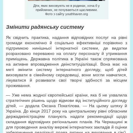
Діти, яких виховують не в родинах, хоча б у
прийомних, не почуваються щасливими.
Фото з сайту youthhaven.org
Змінити радянську систему
Як свідчить практика, надання відповідних послуг на рівні
громади економічно й соціально ефективніші порівняно з
підтримкою нинішньої інтернатної системи, де видатки
розраховано переважно на оплату персоналу й утримання
приміщень. Державна політика в Україні також спрямована
на активне впровадження деінституціалізації. Вона має на
меті змінити систему інтернатного догляду, щоб дітей
виховувати в сімейному середовищі, вони могли навчатися,
лікуватися й розвивати свої творчі здібності за місцем
проживання.
— Уже нема жодної європейської країни, яка б не ухвалила
стратегічних рішень щодо відмови від інституційного догляду
дітей, — додала Оксана Покатілова. — На цьому шляху й
Україна. До кінця 2017 року на центральному рівні обласним
держадміністраціям планують надати рекомендації щодо
складання відповідних регіональних планів. На Черкащині ж
для проведення аналізу мережі інтернатних закладів й оцінки
забезпечення реалізації права дитини на виховання в сім’ї,