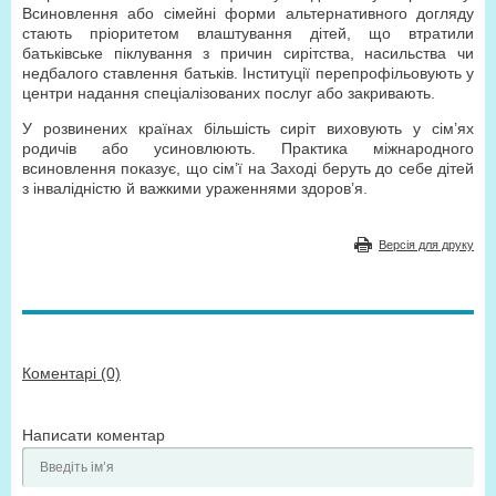
Всиновлення або сімейні форми альтернативного догляду
стають пріоритетом влаштування дітей, що втратили
батьківське піклування з причин сирітства, насильства чи
недбалого ставлення батьків. Інституції перепрофільовують у
центри надання спеціалізованих послуг або закривають.
У розвинених країнах більшість сиріт виховують у сім’ях
родичів або усиновлюють. Практика міжнародного
всиновлення показує, що сім’ї на Заході беруть до себе дітей
з інвалідністю й важкими ураженнями здоров’я.
Версія для друку
Коментарі (0)
Написати коментар