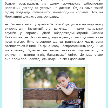
батьки розглядають як єдину можливість забезпечити
належний догляд та утримання дитини. Однак саме такий
підхід подекуди суперечить міжнародним нормам. Тож на
Черкащині шукають альтернативу.
— Система захисту дітей в Україні ґрунтується на широкому
використанні інституційного догляду, — каже начальник
служби у справах дітей облдержадміністрації Оксана
Покатілова. — Цю систему, відповідно до якої дитина живе
поза сім’єю, було створено ще за радянських часів, вона
залишається й нині. Та фінансову неспроможність родини чи
матеріальну бідність не варто вважати підставою для
вилучення дитини з-під батьківської опіки. Це має стати
сигналом про необхідність надання сім’ї допомоги.