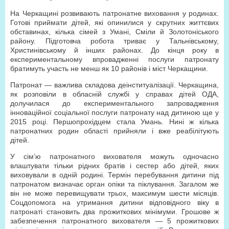
На Черкащині розвивають патронатне виховання у родинах.
Готові приймати дітей, які опинилися у скрутних життєвих
обставинах, кілька сімей з Умані, Сміли й Золотоніського
району. Підготовча робота триває у Тальнівському,
Христинівському й інших районах. До кінця року в
експериментальному впровадженні послуги патронату
братимуть участь не менш як 10 районів і міст Черкащини.
Патронат — важлива складова деінституалізації. Черкащина,
як розповіли в обласній службі у справах дітей ОДА,
долучилася до експериментального запровадження
інноваційної соціальної послуги патронату над дитиною ще у
2015 році. Першопрохідцем стала Умань. Нині ж кілька
патронатних родин області прийняли і вже реабілітують
дітей.
У сім’ю патронатного вихователя можуть одночасно
влаштувати тільки рідних братів і сестер або дітей, яких
виховували в одній родині. Термін перебування дитини під
патронатом визначає орган опіки та піклування. Загалом же
він не може перевищувати трьох, максимум шести місяців.
Соцдопомога на утримання дитини відповідного віку в
патронаті становить два прожиткових мінімуми. Грошове ж
забезпечення патронатного вихователя — 5 прожиткових