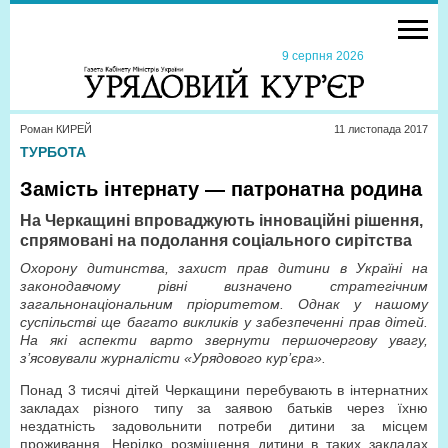
9 серпня 2026
Роман КИРЕЙ
11 листопада 2017
ТУРБОТА
Замість інтернату — патронатна родина
На Черкащині впроваджують інноваційні рішення,
спрямовані на подолання соціального сирітства
Охорону дитинства, захист прав дитини в Україні на
законодавчому рівні визначено стратегічним
загальнонаціональним пріоритетом. Однак у нашому
суспільстві ще багато викликів у забезпеченні прав дітей.
На які аспекти варто звернути першочергову увагу,
з’ясовували журналісти «Урядового кур’єра».
Понад 3 тисячі дітей Черкащини перебувають в інтернатних
закладах різного типу за заявою батьків через їхню
нездатність задовольнити потреби дитини за місцем
проживання. Нерідко розміщення дитини в таких закладах