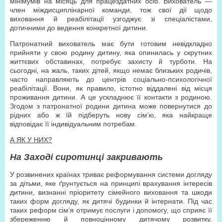
мінімумів на місяць для працездатних осіб. Вихователь —
член міждисциплінарної команди, тож свої дії щодо
виховання й реабілітації узгоджує зі спеціалістами,
дотичними до ведення конкретної дитини.
Патронатний вихователь має бути готовим невідкладно
прийняти у свою родину дитину, яка опинилась у скрутних
життєвих обставинах, потребує захисту й турботи. На
сьогодні, на жаль, таких дітей, якщо немає близьких родичів,
часто направляють до центрів соціально-психологічної
реабілітації. Вони, як правило, істотно віддалені від місця
проживання дитини. А це ускладнює її контакти з родиною.
Згодом з патронатної родини дитина може повернутися до
рідних або ж їй підберуть нову сім’ю, яка найкраще
відповідає її індивідуальним потребам.
А ЯК У НИХ?
На Заході сиротинці закривають
У розвинених країнах триває реформування системи догляду
за дітьми, яке ґрунтується на принципі врахування інтересів
дитини, визнанні пріоритету сімейного виховання та шкоди
таких форм догляду, як дитячі будинки й інтернати. Під час
таких реформ сім’я отримує послуги і допомогу, що сприяє її
збереженню й повноцінному дитячому розвитку.