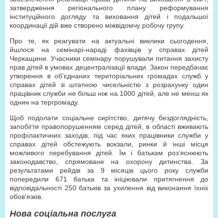
затвердження регіонального плану реформування
інституційного догляду та виховання дітей і подальшої
координації дій вже створено міжвідомчу робочу групу.
Про те, як реагувати на актуальні виклики сьогодення,
йшлося на семінарі-нараді фахівців у справах дітей
Черкащини. Учасники семінару порушували питання захисту
прав дітей в умовах децентралізації влади. Закон передбачає
утворення в об’єднаних територіальних громадах служб у
справах дітей зі штатною чисельністю з розрахунку один
працівник служби не більш ніж на 1000 дітей, але не менш як
однин на тергромаду.
Щоб подолати соціальне сирітство, дитячу бездоглядність,
запобігти правопорушенням серед дітей, в області вживають
профілактичних заходів, під час яких працівники служби у
справах дітей обстежують вокзали, ринки й інші місця
можливого перебування дітей. Їм і батькам роз’яснюють
законодавство, спрямоване на охорону дитинства. За
результатами рейдів за 9 місяців цього року служби
попередили 671 батька та ініціювали притягнення до
відповідальності 250 батьків за ухилення від виконання їхніх
обов’язків.
Нова соціальна послуга