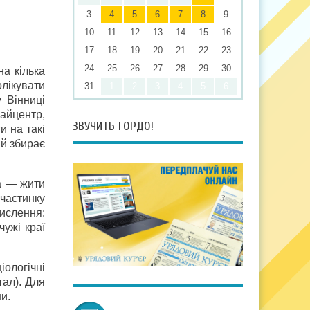
3
4
5
6
7
8
9
10
11
12
13
14
15
16
17
18
19
20
21
22
23
24
25
26
27
28
29
30
на кілька
олікувати
31
1
2
3
4
5
6
 Вінниці
райцентр,
ЗВУЧИТЬ ГОРДО!
и на такі
 й збирає
ша — жити
частинку
ислення:
чужі краї
іологічні
тал). Для
и.