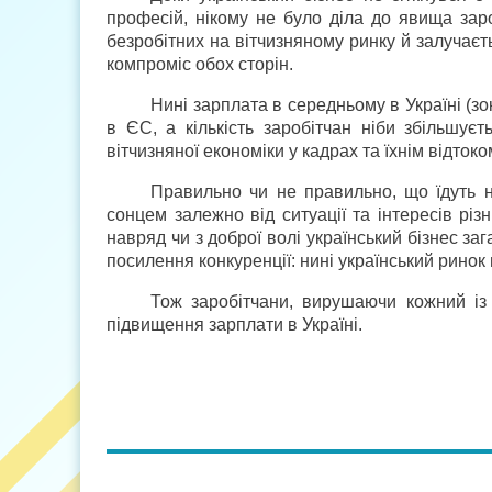
професій, нікому не було діла до явища зар
безробітних на вітчизняному ринку й залучаєт
компроміс обох сторін.
Нині зарплата в середньому в Україні (зо
в ЄС, а кількість заробітчан ніби збільшу
вітчизняної економіки у кадрах та їхнім відтоко
Правильно чи не правильно, що їдуть 
сонцем залежно від ситуації та інтересів різ
навряд чи з доброї волі український бізнес за
посилення конкуренції: нині український ринок
Тож заробітчани, вирушаючи кожний і
підвищення зарплати в Україні.