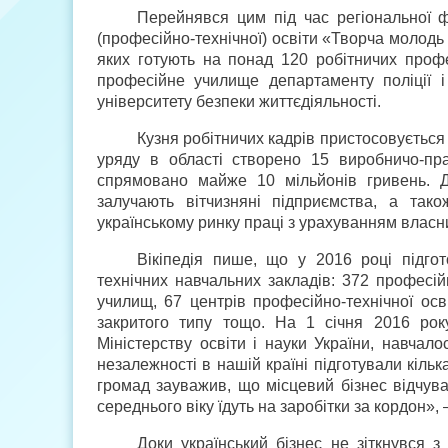
Перейнявся цим під час регіональної фе
(професійно-технічної) освіти «Творча молодь В
яких готують на понад 120 робітничих профе
професійне училище департаменту поліції 
університету безпеки життєдіяльності.
Кузня робітничих кадрів пристосовується 
уряду в області створено 15 виробничо-пра
спрямовано майже 10 мільйонів гривень. Д
залучають вітчизняні підприємства, а так
українському ринку праці з урахуванням власн
Вікіпедія пише, що у 2016 році підго
технічних навчальних закладів: 372 професій
училищ, 67 центрів професійно-технічної осв
закритого типу тощо. На 1 січня 2016 року
Міністерству освіти і науки України, навчало
незалежності в нашій країні підготували кільк
громад зауважив, що місцевий бізнес відчув
середнього віку їдуть на заробітки за кордон», 
Доки український бізнес не зіткнувся 