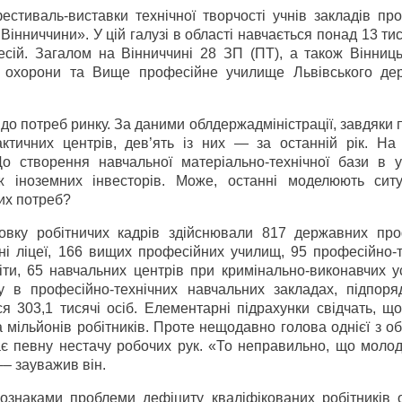
стиваль-виставки технічної творчості учнів закладів про
ін­ниччини». У цій галузі в області навчається понад 13 тис
сій. Загалом на Він­ниччині 28 ЗП (ПТ), а також Він­ниц
і охорони та Вище професійне училище Львівського де
до потреб ринку. За даними облдержадміністрації, завдяки 
ктичних центрів, дев’ять із них — за останній рік. На
о створення навчальної матеріально-технічної бази в 
ож іноземних інвесторів. Може, останні моделюють сит
их потреб?
товку робітничих кадрів здійснювали 817 державних про
ні ліцеї, 166 вищих професійних училищ, 95 професійно-т
іти, 65 навчальних центрів при кримінально-виконавчих у
 в професійно-технічних навчальних закладах, підпоря
ся 303,1 тисячі осіб. Елементарні підрахунки свідчать, щ
а мільйонів робітників. Проте нещодавно голова однієї з о
ає певну нестачу робочих рук. «То неправильно, що молод
–– зауважив він.
з ознаками проблеми дефіциту кваліфікованих робітників 