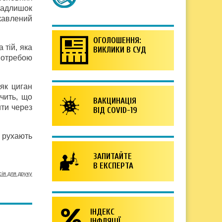
надлишок
ікавлений
ОГОЛОШЕННЯ:
 тій, яка
ВИКЛИКИ В СУД
потребою
як циган
дчить, що
ВАКЦИНАЦІЯ
ити через
ВІД COVID-19
 рухають
ЗАПИТАЙТЕ
В ЕКСПЕРТА
сія для друку
ІНДЕКС
ІНФЛЯЦІЇ