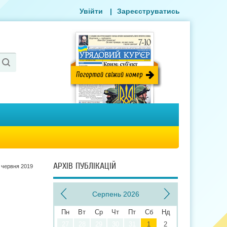
Увійти
|
Зареєструватись
АРХІВ ПУБЛІКАЦІЙ
 червня 2019
Серпень 2026
Пн
Вт
Ср
Чт
Пт
Сб
Нд
27
28
29
30
31
1
2