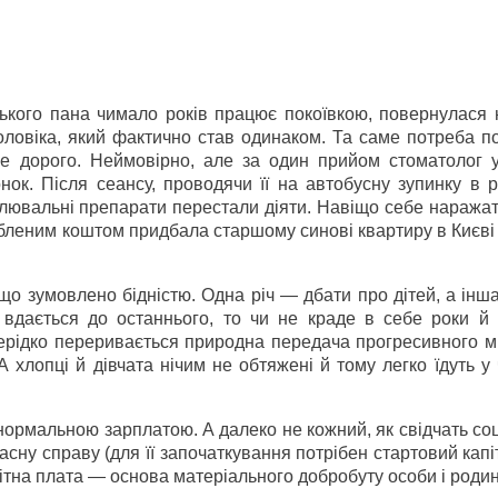
ського пана чимало років працює покоївкою, повернулася 
чоловіка, який фактично став одинаком. Та саме потреба п
же дорого. Неймовірно, але за один прийом стоматолог у
онок. Після сеансу, проводячи її на автобусну зупинку в 
олювальні препарати перестали діяти. Навіщо себе наражат
обленим коштом придбала старшому синові квартиру в Києві
 що зумовлено бідністю. Одна річ — дбати про дітей, а ін
 вдається до останнього, то чи не краде в себе роки й 
нерідко переривається природна передача прогресивного м
 А хлопці й дівчата нічим не обтяжені й тому легко їдуть у 
нормальною зарплатою. А далеко не кожний, як свідчать соц
сну справу (для її започаткування потрібен стартовий капі
бітна плата — основа матеріального добробуту особи і родин