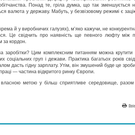
обітчанства. Понад те, гріла думка, що так зменшується 
ься валюта у державу. Мабуть, у безвізовому режимі є зац
крема й у виробничих галузях), м’яко кажучи, не конкурентна
ється. Це свідчить про наявність ще певного люфту між 
м за кордон.
на заробітки? Цим комплексним питанням можна крутити 
них соціальних груп і дежави. Практика багатьох років сві
галом дасть гідну зарплату. Утім, він змушений буде це зроб
 праці — частина відкритого ринку Європи.
з власною метою у більш сприятливе середовище, разом
Вер