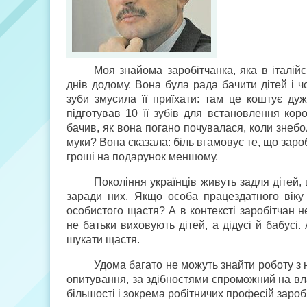
Моя знайома заробітчанка, яка в італій
днів додому. Вона була рада бачити дітей і 
зуби змусила її приїхати: там це коштує ду
підготував 10 її зубів для встановлення кор
бачив, як вона погано почувалася, коли знеб
муки? Вона сказала: біль вгамовує те, що зар
гроші на подарунок меншому.
Покоління українців живуть задля дітей,
заради них. Якщо особа працездатного віку
особистого щастя? А в контексті заробітчан 
не батьки виховують дітей, а дідусі й бабусі.
шукати щастя.
Удома багато не можуть знайти роботу з 
опитування, за здібностями спроможний на вла
більшості і зокрема робітничих професій заро