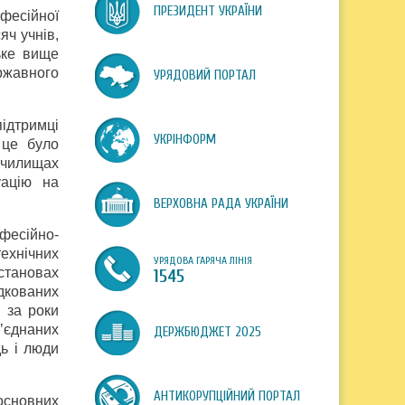
ПРЕЗИДЕНТ УКРАЇНИ
фесійної
яч учнів,
ьке вище
ржавного
УРЯДОВИЙ ПОРТАЛ
підтримці
УКРІНФОРМ
 це було
училищах
уацію на
ВЕРХОВНА РАДА УКРАЇНИ
фесійно-
ехнічних
УРЯДОВА ГАРЯЧА ЛІНІЯ
становах
1545
дкованих
о за роки
б’єднаних
ДЕРЖБЮДЖЕТ 2025
ь і люди
АНТИКОРУПЦІЙНИЙ ПОРТАЛ
основних