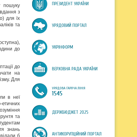
ПРЕЗИДЕНТ УКРАЇНИ
у пошуку
вдання з
о) для їх
аліків та
УРЯДОВИЙ ПОРТАЛ
оступна),
УКРІНФОРМ
юдини до
птації до
ВЕРХОВНА РАДА УКРАЇНИ
ачати на
ізму. Для
УРЯДОВА ГАРЯЧА ЛІНІЯ
1545
ли в неї
-етичних
розуміння
ДЕРЖБЮДЖЕТ 2025
ґрунтя та
тудентам
тя знань
АНТИКОРУПЦІЙНИЙ ПОРТАЛ
відали б