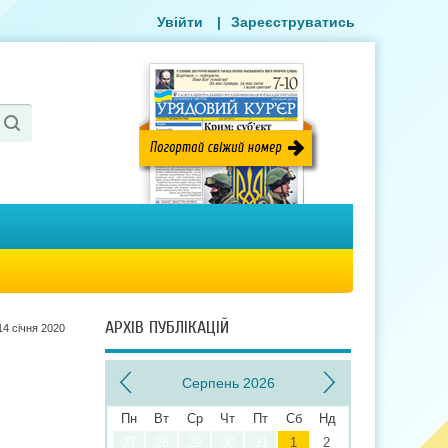
Увійти
|
Зареєструватись
АРХІВ ПУБЛІКАЦІЙ
14 сiчня 2020
Серпень 2026
Пн
Вт
Ср
Чт
Пт
Сб
Нд
27
28
29
30
31
1
2