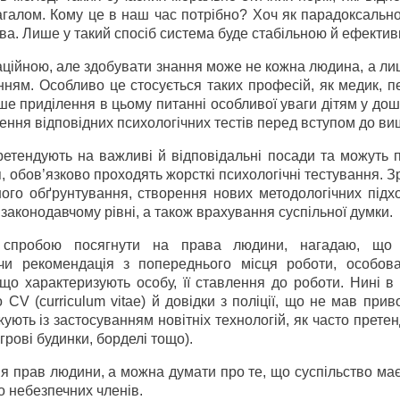
загалом. Кому це в наш час потрібно? Хоч як парадоксальн
тва. Лише у такий спосіб система буде стабільною й ефекти
аційною, але здобувати знання може не кожна людина, а л
ням. Особливо це стосується таких професій, як медик, п
ше приділення в цьому питанні особливої уваги дітям у до
ення відповідних психологічних тестів перед вступом до ви
ретендують на важливі й відповідальні посади та можуть 
, обов’язково проходять жорсткі психологічні тестування. З
го обґрунтування, створення нових методологічних підход
 законодавчому рівні, а також врахування суспільної думки.
 спробою посягнути на права людини, нагадаю, що 
чи рекомендація з попереднього місця роботи, особов
 що характеризують особу, її ставлення до роботи. Нині в
V (сurriculum vitae) й довідки з поліції, що не мав прив
ують із застосуванням новітніх технологій, як часто прете
грові будинки, борделі тощо).
 прав людини, а можна думати про те, що суспільство має
о небезпечних членів.