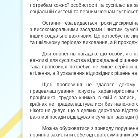
потребам кожної особистості та суспільства 
соціальній системі та певним членам суспільс
Остання теза видається трохи дискримін
з високоморальними засадами і чистим сумлін
інших соціально важливих. Це потребує не ли
та шкільному періодах виховання, а й проходж
Для опонентів нагадаю, що особи, які п
важливі для суспільства відповідальні рішення
така пропозиція потребує не лише серйознішо
втілення, а й ухвалення відповідних рішень на
Щоб пропозиція не здалася декому
працевлаштування існують характеристика 
працівника, трудова книжка, в якій є записи,
країнах не працевлаштуватися без належного C
нікого не дивує, що в деяких державах відстеж
важливі посади відвідували сумнівні заклади (і
Можна обурюватися з приводу порушення
повинно захистити себе від своїх сумнівних аб