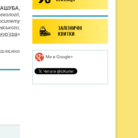
КАШУБА,
екології,
ерситету
евського,
ЗАЛІЗНИЧНІ
КВИТКИ
кур’єра
»
сія для друку
Ми в Google+