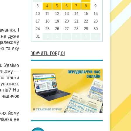
3
4
5
6
7
8
9
10
11
12
13
14
15
16
17
18
19
20
21
22
23
24
25
26
27
28
29
30
вчання. І
 не дуже
31
1
2
3
4
5
6
едалекому
ою та яку
ЗВУЧИТЬ ГОРДО!
ї. Уявімо
ретьому —
ло тільки
туватися.
нтів? На
і навичок
ких йому
планка не