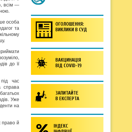
о, всім —
вною.
ише особа
ОГОЛОШЕННЯ:
едагог та
ВИКЛИКИ В СУД
шкільному
шу.
приймати
розуміло,
ВАКЦИНАЦІЯ
ів до її
ВІД COVID-19
під час
а справа
ЗАПИТАЙТЕ
 багатьох
В ЕКСПЕРТА
одів. Уже
нденти на
 право й
ІНДЕКС
ІНФЛЯЦІЇ