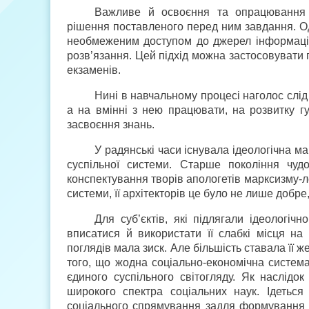
Важливе й освоєння та опрацювання с
рішення поставленого перед ним завдання. О
необмеженим доступом до джерел інформації (
розв’язання. Цей підхід можна застосовувати п
екзаменів.
Нині в навчальному процесі наголос слід с
а на вмінні з нею працювати, на розвитку 
засвоєння знань.
У радянські часи існувала ідеологічна м
суспільної системи. Старше покоління чуд
конспектування творів апологетів марксизму-ле
системи, її архітекторів це було не лише добре,
Для суб’єктів, які підлягали ідеологі
вписатися й використати її слабкі місця на
поглядів мала зиск. Але більшість ставала її 
того, що жодна соціально-економічна система
єдиного суспільного світогляду. Як наслід
широкого спектра соціальних наук. Ідетьс
соціального спрямування задля формування в