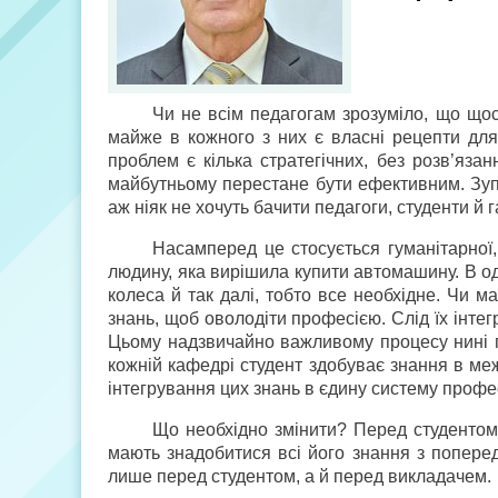
Чи не всім педагогам зрозуміло, що щось
майже в кожного з них є власні рецепти для 
проблем є кілька стратегічних, без розв’яза
майбутньому перестане бути ефективним. Зупи
аж ніяк не хочуть бачити педагоги, студенти й г
Насамперед це стосується гуманітарної,
людину, яка вирішила купити автомашину. В о
колеса й так далі, тобто все необхідне. Чи м
знань, щоб оволодіти професією. Слід їх інте
Цьому надзвичайно важливому процесу нині п
кожній кафедрі студент здобуває знання в меж
інтегрування цих знань в єдину систему профес
Що необхідно змінити? Перед студентом 
мають знадобитися всі його знання з поперед
лише перед студентом, а й перед викладачем.