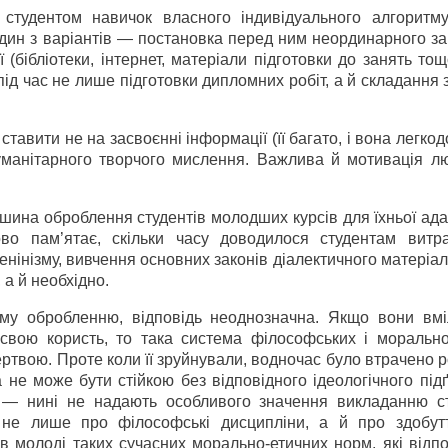
тудентом навичок власного індивідуального алгоритм
дин з варіантів — постановка перед ним неординарного за
бібліотеки, інтернет, матеріали підготовки до занять тощ
ід час не лише підготовки дипломних робіт, а й складання з
тавити не на засвоєнні інформації (її багато, і вона легкод
гуманітарного творчого мислення. Важлива й мотивація л
ашина оброблення студентів молодших курсів для їхньої ада
ово пам’ятає, скільки часу доводилося студентам витр
нінізму, вивчення основних законів діалектичного матеріал
 а й необхідно.
чному обробленню, відповідь неоднозначна. Якщо вони вмі
 свою користь, то така система філософських і морально
жертвою. Проте коли її зруйнували, водночас було втрачено 
 не може бути стійкою без відповідного ідеологічного під
ок — нині не надають особливого значення викладанню с
я не лише про філософські дисципліни, а й про здобут
 молоді таких сучасних морально-етичних норм, які відпо