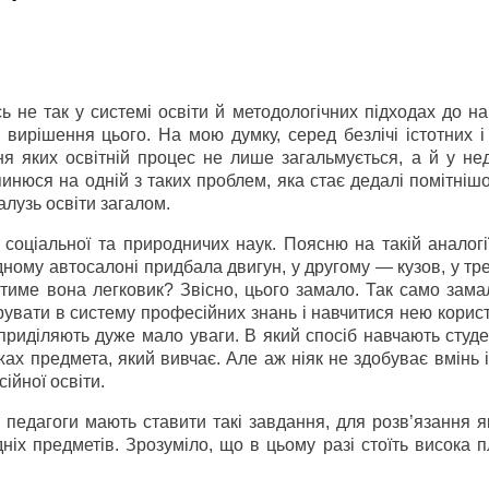
 не так у системі освіти й методологічних підходах до на
вирішення цього. На мою думку, серед безлічі істотних і
ння яких освітній процес не лише загальмується, а й у н
нюся на одній з таких проблем, яка стає дедалі помітніш
алузь освіти загалом.
 соціальної та природничих наук. Поясню на такій аналогі
дному автосалоні придбала двигун, у другому — кузов, у т
атиме вона легковик? Звісно, цього замало. Так само зама
грувати в систему професійних знань і навчитися нею корис
риділяють дуже мало уваги. В який спосіб навчають студе
ах предмета, який вивчає. Але аж ніяк не здобуває вмінь 
ійної освіти.
педагоги мають ставити такі завдання, для розв’язання я
ніх предметів. Зрозуміло, що в цьому разі стоїть висока 