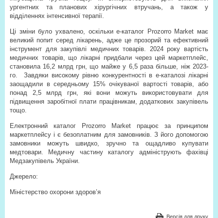
ургентних та планових хірургічних втручань, а також у
відділеннях інтенсивної терапії.
Ці зміни було ухвалено, оскільки е-каталог Prozorro Market має
великий попит серед лікарень, адже це прозорий та ефективний
інструмент для закупівлі медичних товарів. 2024 року вартість
медичних товарів, що лікарні придбали через цей маркетплейс,
становила 16,2 млрд грн, що майже у 6,5 раза більше, ніж 2023-
го.
Завдяки високому рівню конкурентності в е-каталозі лікарні
заощадили в середньому 15% очікуваної вартості товарів, або
понад 2,5 млрд грн, які вони можуть використовувати для
підвищення заробітної плати працівникам, додаткових закупівель
тощо.
Електронний каталог Prozorro Market працює за принципом
маркетплейсу і є безоплатним для замовників. З його допомогою
замовники можуть швидко, зручно та ощадливо купувати
медтовари. Медичну частину каталогу адмініструють фахівці
Медзакупівель України.
Джерело:
Міністерство охорони здоров’я
Версія для друку