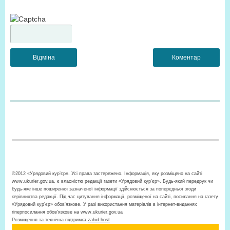
©2012 «Урядовий кур’єр». Усі права застережено. Інформація, яку розміщено на сайті
www.ukurier.gov.ua, є власністю редакції газети «Урядовий кур'єр». Будь-який передрук чи
будь-яке інше поширення зазначеної інформації здійснюється за попередньої згоди
керівництва редакції. Під час цитування інформації, розміщеної на сайті, посилання на газету
«Урядовий кур’єр» обов'язкове. У разі використання матеріалів в інтернет-виданнях
гіперпосилання обов’язкове на www.ukurier.gov.ua
Розміщення та технічна підтримка
zahid.host