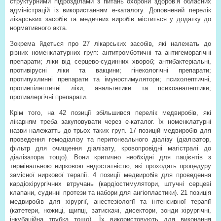
структурними підрозділами з питань охорони здоров’я обласних
адміністрацій із використанням е-каталогу. Доповнений перелік
лікарських засобів та медичних виробів міститься у додатку до
нормативного акта.
Зокрема йдеться про 27 лікарських засобів, які належать до
різних номенклатурних груп: антитромботичні та антигеморагічні
препарати; ліки від серцево-судинних хвороб; антибактеріальні,
противірусні ліки та вакцини; гінекологічні препарати;
протипухлинні препарати та імуностимулятори; психолептичні,
протиепілептичні ліки, анальгетики та психоаналептики;
протиалергічні препарати.
Крім того, на 42 позиції збільшився перелік медвиробів, які
лікарням треба закуповувати через е-каталог. Їх номенклатурні
назви належатть до трьох таких груп. 17 позицій медвиробів для
проведення гемодіалізу та перитонеального діалізу (діалізатор,
фільтр для очищення діалізату, кровопровідні магістралі до
діалізатора тощо). Вони критично необхідні для пацієнтів з
термінальною нирковою недостатністю, які проходять процедуру
замісної ниркової терапії. 4 позиції медвиробів для проведення
кардіохірургічних втручань (кардіостимулятори, штучні серцеві
клапани, судинні протези та набори для ангіопластики). 21 позиція
медвиробів для хірургії, анестезіології та інтенсивної терапії
(катетери, ножиці, щипці, затискачі, дисектори, зонди хірургічні,
інкубаційна трубка тощо). Їх використовують для виконання