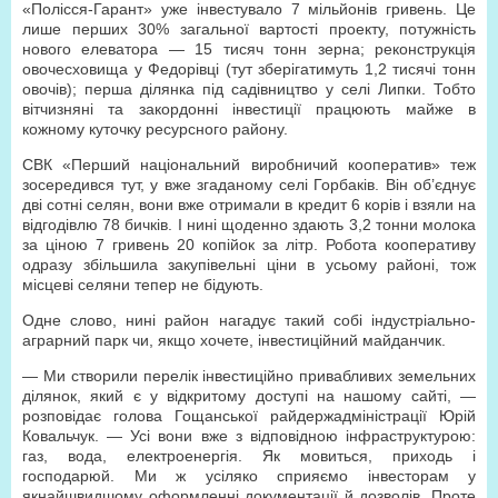
«Полісся-Гарант» уже інвестувало 7 мільйонів гривень. Це
лише перших 30% загальної вартості проекту, потужність
нового елеватора — 15 тисяч тонн зерна; реконструкція
овоче­сховища у Федорівці (тут зберігатимуть 1,2 тисячі тонн
овочів); перша ділянка під садівництво у селі Липки. Тобто
вітчизняні та закордонні інвестиції працюють майже в
кожному куточку ресурсного району.
СВК «Перший національний виробничий ко­оператив» теж
зосередився тут, у вже згаданому селі Горбаків. Він об’єднує
дві сотні селян, вони вже отримали в кредит 6 корів і взяли на
відгодівлю 78 бичків. І нині щоденно здають 3,2 тонни молока
за ціною 7 гривень 20 копійок за літр. Робота кооперативу
одразу збільшила закупівельні ціни в усьому районі, тож
місцеві селяни тепер не бідують.
Одне слово, нині район нагадує такий собі індустріально-
аграрний парк чи, якщо хочете, інвестиційний майданчик.
— Ми створили перелік інвестиційно привабливих земельних
ділянок, який є у відкритому доступі на нашому сайті, —
розповідає голова Гощанської райдержадміністрації Юрій
Ковальчук. — Усі вони вже з відповідною інфраструктурою:
газ, вода, електроенергія. Як мовиться, приходь і
господарюй. Ми ж усіляко сприяємо інвесторам у
якнайшвидшому оформленні документації й дозволів. Проте