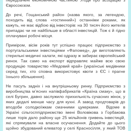
передбачені економічною частиною Угоди про асоціацію з
Євросоюзом.
До речі, Гощанський район (назва якого, за легендою,
походить від слова «гостинний») останніми роками, як
кажуть, не має відбою від інвесторів: на 30 тисяч його жителів
припадає чи не найбільше в області інвестицій. Тож є й гідно
оплачувані робочі місця.
Приміром, вісім років тут успішно працює підприємство з
португальськими інвестиціями «Фапомед», де виготовляють
стерильні медичні халати, які одразу ж забирає європейський
ринок. Так само на експорт відправляє майже всю свою
продукцію товариство «Медовий край» (українські медівники
серед тих, хто сповна використовує квоти з ЄС і прагне
їхнього збільшення).
Не пасуть задніх і на внутрішньому ринку. Підприємство з
виробництва м’ясних напівфабрикатів «Країна смаку», що в
селі Бугрин, давно заслужило прихильність сучасних жінок, у
яких дедалі менше часу для кухні. А завод продтоварів до
вподоби солодкоїжкам смачними цукерками. Відоме в
Україні сільгосппідприємство імені Воловікова з Горбакова
лише торік дало району ще 25 мільйонів гривень інвестицій,
які спрямували на власне осучаснення. Додайте до цього
щойно збудований елеватор у селі Красносілля, у який ТОВ