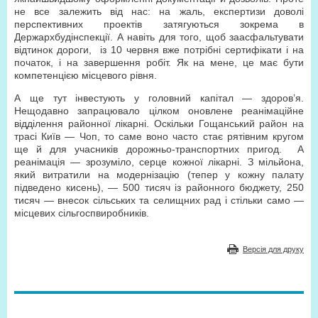
не все залежить від нас: на жаль, експертизи доволі
перспективних проектів затягуються зокрема в
Держархбудінспекції. А навіть для того, щоб заасфальтувати
відтинок дороги, із 10 червня вже потрібні сертифікати і на
початок, і на завершення робіт. Як на мене, це має бути
компетенцією місцевого рівня.
А ще тут інвестують у головний капітал — здоров’я.
Нещодавно запрацювало цілком оновлене реанімаційне
відділення районної лікарні. Оскільки Гощанський район на
трасі Київ — Чоп, то саме воно часто стає рятівним кругом
ще й для учасників дорожньо-транспортних пригод. А
реанімація — зрозуміло, серце кожної лікарні. З мільйона,
який витратили на модернізацію (тепер у кожну палату
підведено кисень), — 500 тисяч із районного бюджету, 250
тисяч — внесок сільських та селищних рад і стільки само —
місцевих сільгоспвиробників.
Версія для друку