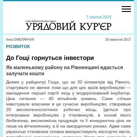
7 серпня 2026
Інна ОМЕЛЯНЧУК
26 вересня 2017
РОЗВИТОК
До Гощі горнуться інвестори
Як маленькому району на Рівненщині вдається
залучати кошти
Днями у райцентрі Гоща, що за 30 кілометрів від Рівного,
стартувало не звичне поки що для цих країв виробництво —
закладення першої партії яєць у модернізований інкубатор.
Ціна питання — 40 мільйонів гривень. Саме стільки
інвестували власники в це сучасне виробництво, створивши
20 високотехнологічних робочих місць. Ідеться про
інтегроване виробництво у птахівництві, в основі якого
біобезпека, високоякісна продукція та її конкурентна ціна не
лише на вітчизняному, а й на закордонних ринках. Адже саме
українські птахівники сповна використовують експортні квоти,