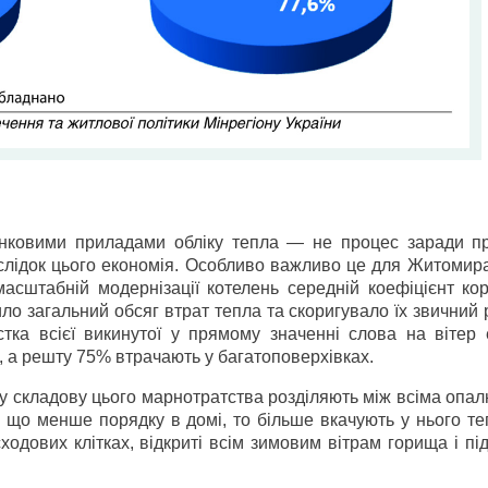
нковими приладами обліку тепла — не процес заради пр
лідок цього економія. Особливо важливо це для Житомира
масштабній модернізації котелень середній коефіцієнт кор
о загальний обсяг втрат тепла та скоригувало їх звичний 
ка всієї викинутої у прямому значенні слова на вітер е
, а решту 75% втрачають у багатоповерхівках.
ну складову цього марнотратства розділяють між всіма оп
і що менше порядку в домі, то більше вкачують у нього т
одових клітках, відкриті всім зимовим вітрам горища і пі