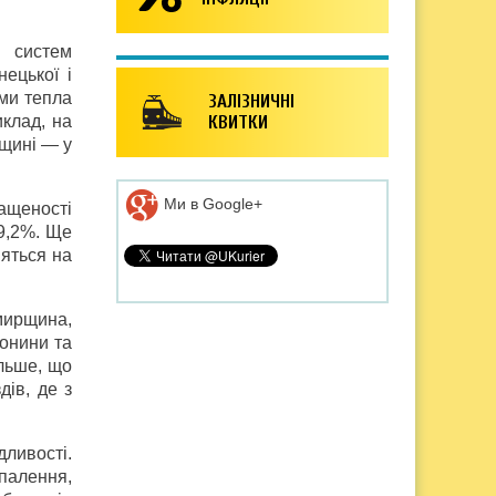
 систем
нецької і
ами тепла
ЗАЛІЗНИЧНІ
иклад, на
КВИТКИ
вщині — у
Ми в Google+
ащеності
9,2%. Ще
яться на
омирщина,
конини та
ільше, що
дів, де з
ливості.
палення,