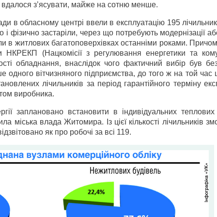
 вдалося з’ясувати, майже на сотню менше.
ади в обласному центрі ввели в експлуатацію 195 лічильник
 і фізично застаріли, через що потребують модернізації аб
ли в житлових багатоповерхівках останніми роками. Причом
ми НКРЕКП (Нацкомісії з регулювання енергетики та ком
сті обладнання, внаслідок чого фактичний вибір був без
 одного вітчизняного підприємства, до того ж на той час
ановлених лічильників за період гарантійного терміну екс
штом виробника.
ргії заплановано встановити в індивідуальних теплових 
а міська влада Житомира. Із цієї кількості лічильників з
ідзвітовано як про робочі за всі 119.