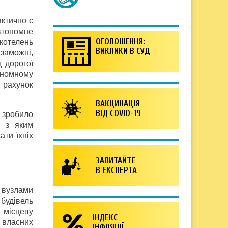
актично є
втономне
ОГОЛОШЕННЯ:
котелень
ВИКЛИКИ В СУД
 заможні,
 дорогої
ономному
а рахунок
ВАКЦИНАЦІЯ
ВІД COVID-19
 зробило
, з яким
ати їхніх
ЗАПИТАЙТЕ
В ЕКСПЕРТА
 вузлами
 будівель
 місцеву
ІНДЕКС
 власних
ІНФЛЯЦІЇ