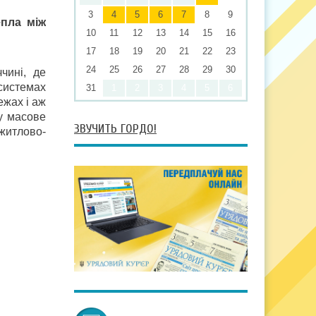
3
4
5
6
7
8
9
пла між
10
11
12
13
14
15
16
17
18
19
20
21
22
23
24
25
26
27
28
29
30
чині, де
системах
31
1
2
3
4
5
6
жах і аж
му масове
ЗВУЧИТЬ ГОРДО!
житлово-