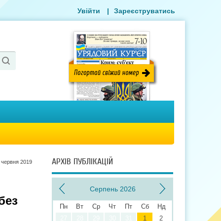
Увійти
|
Зареєструватись
АРХІВ ПУБЛІКАЦІЙ
 червня 2019
Серпень 2026
без
Пн
Вт
Ср
Чт
Пт
Сб
Нд
27
28
29
30
31
1
2