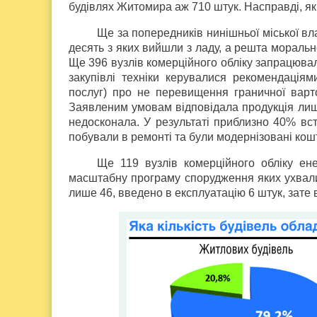
будівлях Житомира аж 710 штук. Насправді, як
Ще за попередників нинішньої міської вл
десять з яких вийшли з ладу, а решта морально
Ще 396 вузлів комерційного обліку запрацюва
закупівлі техніки керувалися рекомендація
послуг) про не перевищення граничної варто
Заявленим умовам відповідала продукція лише
недосконала. У результаті приблизно 40% вст
побували в ремонті та були модернізовані ко
Ще 119 вузлів комерційного обліку ене
масштабну програму спорудження яких ухвалил
лише 46, введено в експлуатацію 6 штук, зате в