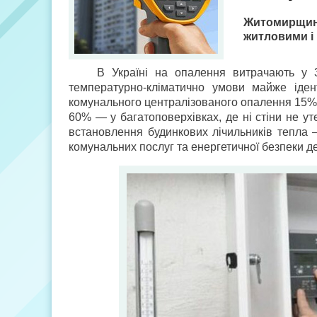
Житомирщина
житловими і
В Україні на опалення витрачають у 3
температурно-кліматично умови майже іден
комунального централізованого опалення 15% 
60% — у багатоповерхівках, де ні стіни не ут
встановлення будинкових лічильників тепла 
комунальних послуг та енергетичної безпеки д