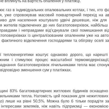
 вплинуть на вартість опалення у платіжці.
ює газ в індивідуальних опалювальних котлах, і тих, хто ф
я, уже спровокував масовий поквартирний перехід на а
ливо для населення коштувало удвічі дешевше, ніж для 
ля жителів підключених до них багатоповерхівок, найбільш
 правдами і неправдами від’єднували свої помешкання від
атоповерхівках із централізованим опаленням уже на авт
о фактичного відключення господарями та обігріву оселі з
ї теплоенергетики коштує однаково дорого, що нарешті
жним і стимулює процес масштабної термомодернізації
ладнання багатоповерхівок лічильниками тепла має спонук
і відповідно зменшення сум у платіжках.
щині 83% багатоквартирних житлових будинків оснащено
лічильниками тепла. Натомість цей показник для нежитлових
о) лише на рівні 50,5%. Можна було б тільки порадіти за
інтере­сами земляків, ніж навіть підприємці — економією