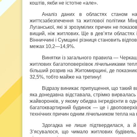
коштів, якби не істотне «але».
Аналіз даних в областях станом на
життєзабезпечення та житлової політики Мінр
Луганської, які зі зрозумілих причин не показ
вищий, ніж житлових. Ще в дев’яти областях і
Вінниччині і Сумщині різниця становить відпов
межах 10,2—14,9%.
Винятки із загального правила — Черкащ
житлових багатоповерхівок лічильниками тепл
більший розрив на Житомирщині, де показники
32,5%, тобто майже на третину!
Відразу виникає припущення, що такий в
яка донедавна відставала, стрімко вирвалась
жайворонків, у якому обидва інгредієнти в одн
багатоквартирний будинок — це і двоповерхівк
технічних причин одним лічильником тепла на в
Здогадка не лише підтвердилася, а й 
З’ясувалося, що чимало житлових будівель,