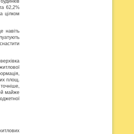
 будинків
та 62,2%
а цілком
е навіть
луатують
снастити
оверхівка
 житлової
ормація,
их площ.
точніше,
ей майже
бюджетної
 житлових