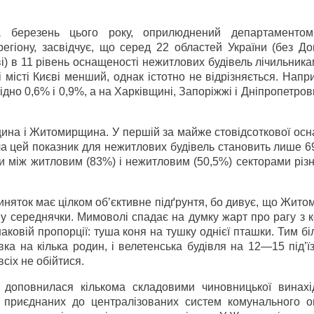
 березень цього року, оприлюднений департаментом
егіону, засвідчує, що серед 22 областей України (без До
ові) в 11 рівень оснащеності нежитлових будівель лічильник
 місті Києві менший, однак істотно не відрізняється. Напр
ідно 0,6% і 0,9%, а на Харківщині, Запоріжжі і Дніпропетро
ина і Житомирщина. У першій за майже стовідсоткової осн
а цей показник для нежитлових будівель становить лише 6
 між житловим (83%) і нежитловим (50,5%) секторами різн
иняток має цілком об’єктивне підґрунтя, бо дивує, що Жит
 у середнячки. Мимоволі спадає на думку жарт про рагу з 
аковій пропорції: туша коня на тушку однієї пташки. Тим б
а на кілька родин, і велетенська будівля на 12—15 під’їз
сіх не обійтися.
доповнилася кількома складовими чиновницької винахід
 приєднаних до централізованих систем комунального о