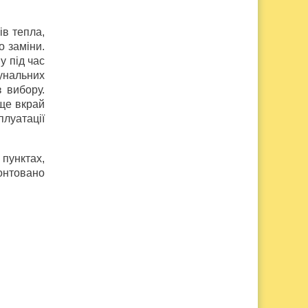
ів тепла,
о заміни.
у під час
унальних
 вибору.
 ще вкрай
плуатації
пунктах,
монтовано