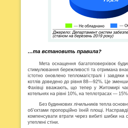
…та встановить правила?
Мета оснащення багатоповерхівок буди
стимулювання бережливості та отримана внас
істотно оновлено тепломагістралі і завдяки 
котлів доведено до рівня 88—92%. Це зменшил
Фахівці вважають, що тепер у Житомирі част
котельнях на рівні 10%, на теплотрасах — 15%
Без будинкових лічильників тепла основ
об’єктами пропорційно їхній площі. Насправд
компенсувати втрати через вибиті шибки на сх
утеплені стіни.