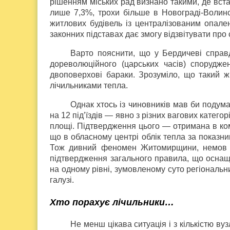
рішенням міських рад визнано такими, де вста
лише 7,3%, трохи більше в Новограді-Волин
житлових будівель із централізованим опален
законних підставах дає змогу відзвітувати про
Варто пояснити, що у Бердичеві справ
дореволюційного (царських часів) спорудже
двоповерхові бараки. Зрозуміло, що такий ж
лічильниками тепла.
Однак хтось із чиновників мав би подума
на 12 під’їздів — явно з різних вагових категор
площі. Підтвердження цього — отримана в к
що в обласному центрі облік тепла за показн
Тож дивний феномен Житомирщини, немов ка
підтвердження загального правила, що оснаще
на одному рівні, зумовленому суто регіональни
галузі.
Хто порахує лічильники…
Не менш цікава ситуація і з кількістю вуз