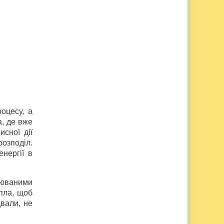
оцесу, а
, де вже
исної дії
розподіл.
нергії в
алюваними
епла, щоб
двали, не