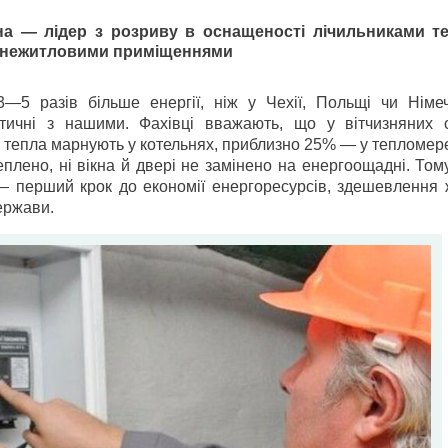
 — лідер з розриву в оснащеності лічильниками те
 нежитловими приміщеннями
—5 разів більше енергії, ніж у Чехії, Польщі чи Німеч
тичні з нашими. Фахівці вважають, що у вітчизняних 
тепла марнують у котельнях, приблизно 25% — у тепломере
еплено, ні вікна й двері не замінено на енергоощадні. То
— перший крок до економії енергоресурсів, здешевлення 
ержави.