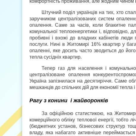
комфортність проживання, але жодним чином не
Штучний поділ українців на тих, хто спал
заручником централізованих систем опаленн
опалення. Саме за часів, коли блакитне па
комунальної теплоенергетики і, відповідно, д
пробивні і вхожі до владних кабінетів люди
послуги. Нині в Житомирі 16% квартир у баг
опаленні, яке досить часто зводиться до йог
тепла сусідніх квартир.
Тепер газ для населення і комунально
централізоване опалення конкурентоспромо
Україна запізнилася на десятиріччя. Саме об
мешканців до спільних дій для економії тепла 
Рагу з конини і жайворонків
За офіційною статистикою, на Житомир
комерційного обліку теплової енергії, тобто 
(бюджетних установ, бізнесових структур тощ
владу, яка набагато активніше переймається 