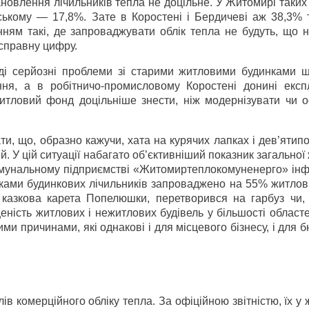
новлення лічильників тепла не доцільне. У Житомирі таких
ському — 17,8%. Зате в Коростені і Бердичеві аж 38,3% 
ням такі, де запроваджувати облік тепла не будуть, що н
 справну цифру.
ді серйозні проблеми зі старими житловими будинками щ
ння, а в робітничо-промисловому Коростені донині експ
итловий фонд доцільніше знести, ніж модернізувати чи о
ти, що, образно кажучи, хата на курячих лапках і дев’ятип
ій. У цій ситуації набагато об’єктивніший показник загальної
омунальному підприємстві «Житомиртеплокомуненерго» інф
иками будинкових лічильників запроваджено на 55% житлов
зкова карета Попелюшки, перетворився на гарбуз чи, 
ність житлових і нежитлових будівель у більшості област
ми причинами, які однакові і для місцевого бізнесу, і для 
лів комерційного обліку тепла. За офіційною звітністю, їх у