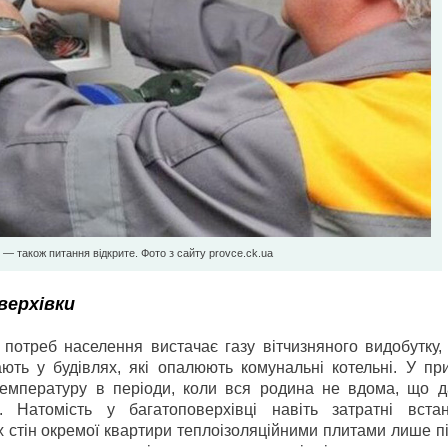
 — також питання відкрите. Фото з сайту provce.ck.ua
верхівки
потреб населення вистачає газу вітчизняного видобутку, 
ють у будівлях, які опалюють комунальні котельні. У пр
температуру в періоди, коли вся родина не вдома, що д
 Натомість у багатоповерхівці навіть затратні вста
х стін окремої квартири теплоізоляційними плитами лише 