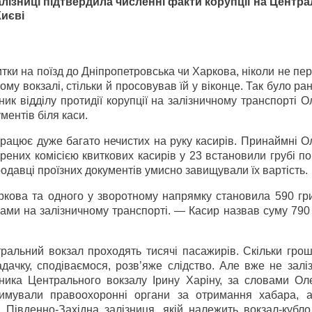
алізниці підтвердила численні факти корупції на Центр
Києві
итки на поїзд до Дніпропетровська чи Харкова, ніколи не пер
ому вокзалі, стільки й просовував їй у віконце. Так було ра
ник відділу протидії корупції на залізничному транспорті 
ументів біля каси.
рацює дуже багато нечистих на руку касирів. Принаймні О
ірених комісією квиткових касирів у 23 встановили грубі 
одавці проїзних документів умисно завищували їх вартість.
аркова та одного у зворотному напрямку становила 590 гр
рами на залізничному транспорті. — Касир назвав суму 790
ральний вокзал проходять тисячі пасажирів. Скільки грош
ачку, сподіваємося, розв’яже слідство. Але вже не заліз
ьника Центрального вокзалу Ірину Харіну, за словами Ол
римували правоохоронні органи за отримання хабара, 
 Південно-Західна залізниця, якій належить вокзал-кубло