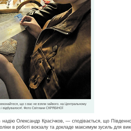
ереконайтеся, що з вас не взяли зайвого. на Центральному
к і відбувалося!. Фото Світлани СКРЯБІНОЇ
 надію Олександр Красічков, — сподівається, що Південно
доліки в роботі вокзалу та докладе максимум зусиль для ви