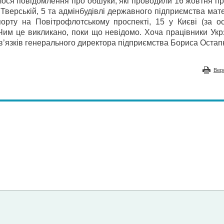
лося повідомлення про обшуки, які проводили 16 жовтня п
 Тверській, 5 та адмінбудівлі державного підприємства мат
порту на Повітрофлотському проспекті, 15 у Києві (за о
 Чим це викликано, поки що невідомо. Хоча працівники Укр
ов’язків генерального директора підприємства Бориса Оста
Вер