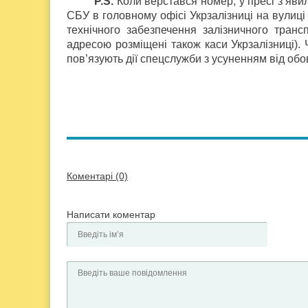
P.S.
Коли верстався номер, у пресі з’яви
СБУ в головному офісі Укрзалізниці на вулиці
технічного забезпечення залізничного транс
адресою розміщені також каси Укрзалізниці).
пов’язують дії спецслужби з усуненням від об
Коментарі (0)
Написати коментар