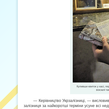
Купивши квиток у касі, п
вокзалі та
— Керівництво Укрзалізниці, — висловив
залізниця за найкоротші терміни усуне всі не