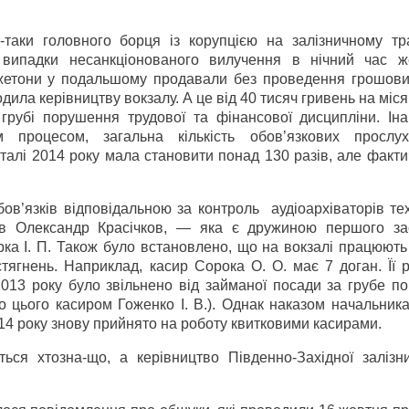
-таки головного борця із корупцією на залізничному тра
 випадки несанкціонованого вилучення в нічний час ж
 жетони у подальшому продавали без проведення грошови
дила керівництву вокзалу. А це від 40 тисяч гривень на міс
 грубі порушення трудової та фінансової дисципліни. Ін
 процесом, загальна кількість обов’язкових прослух
рталі 2014 року мала становити понад 130 разів, але факт
ов’язків відповідальною за контроль
аудіоархіваторів т
ив Олександр Красічков, — яка є дружиною першого за
рка І. П. Також було встановлено, що на вокзалі працюють
стягнень. Наприклад, касир Сорока О. О. має 7 доган. Її
2013 року було звільнено від займаної посади за грубе п
о цього касиром Гоженко І. В.). Однак наказом начальник
14 року знову прийнято на роботу квитковими касирами.
ься хтозна-що, а керівництво Південно-Західної залізни