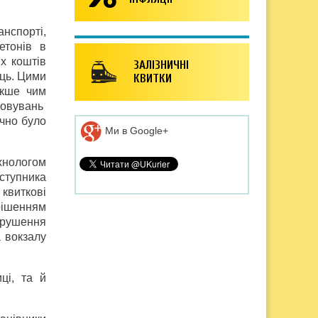
нспорті,
етонів в
х коштів
ЗАЛІЗНИЧНІ
яць. Цими
КВИТКИ
акше чим
овувань
ично було
Ми в Google+
ехнологом
ступника
 квиткові
 рішенням
орушення
а вокзалу
ці, та й