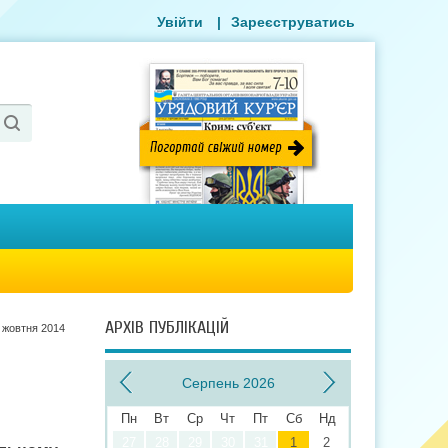
Увійти
|
Зареєструватись
АРХІВ ПУБЛІКАЦІЙ
 жовтня 2014
Серпень 2026
Пн
Вт
Ср
Чт
Пт
Сб
Нд
27
28
29
30
31
1
2