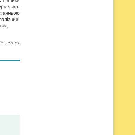
рацівники
еріально-
станньою
залізниці
пюка.
сія для друку