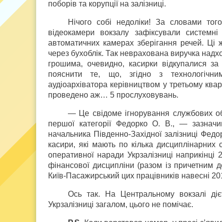
поборів та корупції на залізниці.
Нічого собі недоліки! За словами того
відеокамери вокзалу зафіксували системні
автоматичних камерах зберігання речей. Ці
через бухоблік. Так неврахована виручка надхо
грошима, очевидно, касирки відкупалися за
пояснити те, що, згідно з технологічним
аудіоархіватора керівництвом у третьому ква
проведено аж… 5 прослуховувань.
— Це свідоме ігнорування службових об
першої категорії Федорко О. В., — зазнач
начальника Південно-Західної залізниці Федо
касири, які мають по кілька дисциплінарних 
оперативної наради Укрзалізниці наприкінці 
фінансової дисципліни (разом із причетним д
Київ-Пасажирський цих працівників навесні 20
Ось так. На Центральному вокзалі дієт
Укрзалізниці загалом, цього не помічає.