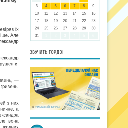
альному
3
4
5
6
7
8
9
10
11
12
13
14
15
16
17
18
19
20
21
22
23
24
25
26
27
28
29
30
евіряв їх
ніше. Але
31
1
2
3
4
5
6
Олександр
ЗВУЧИТЬ ГОРДО!
лександр
порушення
ивень, —
 гривень,
ей з них
ничне, а
ександра
але вона
, жодних