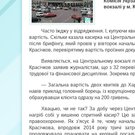
Комісія Укрз
вокзалі у м. 
Часто їжджу у відрядження. І, купуючи кв
вартість. Скільки казала касирка на Центральн
після брифінгу, який провів у вівторок началь
Красічков, перевірятиму вартість проїзних док
Виявляється, на Центральному вокзалі п
Красічков заявив журналістам, що з 32 перев
трудової та фінансової дисципліни. Зокрема пр
— Загальна вартість двох квитків до Х
навів приклад головний борець із корупціоне
обрахувавши клієнта одразу на 200 гривень.
Хвацько, чи не так? За добу через Цент
нагріб собі у кишеню спритний касир? Цю зад
правоохоронне. Як з’ясує й те, чому начал
Красічкова, впродовж 2014 року тричі зат
продовжувала працювати на керівній посаді.