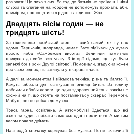
розірвати! Це лихо з лих. Бо тоді до батьків не проїдеш. І ніякі
сльози та благання на кордоні не допоможуть проїхати, аби,
приміром, попрощатися з рідною людиною. Жах.
Двадцять вісім годин — не
тридцять шість!
За вікном вже російський степ — такий самий, як і у нас
удома. Териконів, щоправда, немає. Зате під’їхали до музею
просто неба «Самбекські висоти». Величний пам’ятник
прикував до себе всю увагу. З історії відомо, що тут були
запеклі бої в роки Другої світової. Помовчали, згадуючи кожен
про своїх рідних, які загинули у ті страшні часи.
А далі за монументом і військова техніка, різна та багато її.
Кажуть, зібрали для святкування річниці битви. За годину
побачили обабіч дороги ще один здоровенний танк, зовсім не
схожий на ті, що стоять на постаментах у скверах Перемоги.
Мабуть, ще не доїхав до музею.
Траса гарна, освітлена. А автомобілів! Здається, що всі
захотіли кудись поїхати саме сьогодні і проти ночі. А ми тим
часом почали дрімати.
Наш водій спочатку кермував без музики. Потім включив її