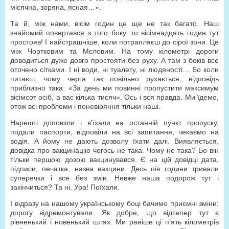
місячна, зоряна, ясная…».
Та й, між нами, вісім годин це ще не так багато. Наш
знайомий повертався з того боку, то вісімнадцять годин тут
простояв! І найстрашніше, коли потрапляєш до сірої зони. Це
між Чортковим та Мєловим. На тому кілометрі дороги
доводиться дуже довго простояти без руху. А там з боків все
оточено сітками. І ні води, ні туалету, ні людяності… Бо коли
питаєш, чому черга так повільно рухається, відповідь
приблизно така: «За день ми повинні пропустити максимум
вісімсот осіб, а вас кілька тисяч». Ось і вся правда. Ми їдемо,
отож всі проблеми і поневіряння тільки наші.
Нарешті доповзли і в’їхали на останній пункт пропуску,
подали паспорти, відповіли на всі запитання, чекаємо на
водія. А йому не дають дозволу їхати далі. Виявляється,
довідка про вакцинацію чогось не така. Чому не така? Бо він
тільки першою дозою вакцинувався. Є на цій довідці дата,
підписи, печатка, назва вакцини. Десь пів години тривали
суперечки і все без змін. Невже наша подорож тут і
закінчиться? Та ні. Ура! Поїхали.
І відразу на нашому українському боці бачимо приємні зміни:
дорогу відремонтували. Як добре, що відтепер тут є
рівненький і новенький шлях. Ми раніше ці п’ять кілометрів