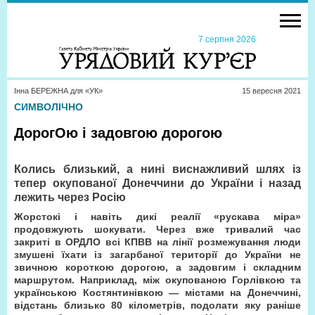
7 серпня 2026
Інна БЕРЕЖНА для «УК»
15 вересня 2021
СИМВОЛІЧНО
ДорогОю і задовгою дорогою
Колись близький, а нині виснажливий шлях із
тепер окупованої Донеччини до України і назад
лежить через Росію
Жорстокі і навіть дикі реалії «рускава міра»
продовжують шокувати. Через вже тривалий час
закриті в ОРДЛО всі КПВВ на лінії розмежування люди
змушені їхати із загарбаної території до України не
звичною короткою дорогою, а задовгим і складним
маршрутом. Наприклад, між окупованою Горлівкою та
українською Костянтинівкою — містами на Донеччині,
відстань близько 80 кілометрів, подолати яку раніше