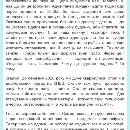
переїжджали до України, щиро дивуються нам. Мовляв, а
навіщо ми це зробили? Адже тепер змушені їздити туди-сюди
через кордони та КПВВ, бо наші старенькі вже ледь
пересувають ноги, а кинути їх і не допомагати неможливо!
Оскільки єдина прогулянка батьків на далеку відстань — до
поштового відділення в сусідньому будинку, аби сплатити за
комунальні послуги (і за наші покинуті квартири теж). І
ставляться до цього вони дуже відповідально. Бо он сусіди
мають борги за опалення вже сорок тисяч рублів, а наші рідні
човгають сплачувати, ще й місяць не закінчився. Так вони
звикли. Прикро тільки, що хворіють вони часто. Через це і
випадає нам випробування — подолати оті довжелезні
п’ятдесят п’ять кілометрів. Чому ця відстань задовга? Та
тому.
Згадую, до березня 2020 року ми дуже скаржилися, стоячи в
довжелезних чергах на КПВВ. Скільки там було проведено
часу. Не просто часу — життя. Скільки сварок пережили,
скільки ліків після денного стояння на морозі випили. Для
вгамування нервів чи температури. І кожного разу, тупцюючи
в чергах, повторювали: «Та коли ж це все скінчиться?!».
І ось це справді закінчилося. Схоже, всесвіт почув наші слова
і дав своєрідний перепочинок — пандемію коронавірусу.
Тепер сидимо вдома, на роботу не ходимо: все в комп’ютері.
А кордони з КПВВ на лінії розмежування закрили. І досі не