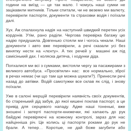
години на виїзд — це так мало. І чомусь наші сумки не
зацікавили митників. Тільки спитали, чи не веземо ми валюту,
перевірили паспорти, документи та страховки водія і поїхали
далі.
Хух. Аж спалахнула надія на наступний швидкий перетин усіх
кордонів. Утім, рано раділи. Чергова перевірка багажу цю
надію придушила. Довгенько стояли ми і чогось чекали. Наші
документи і авто вже перевірили, а речі сказали усі без
винятку нести на «лєнту». А тих речей у машині аж під
самісінький дах. І коляска дитяча, і ходунки діда.
Попхалися ми всі з сумками, вистояли чергу за пасажирами з
великого автобуса. «Просвітили» нас: все нормально, зброї
в речах немає (чи що там ще можна шукати?). Принесли речі
назад до автівки. Водій самотужки все склав як слід, і знову
поїхали.
Уже в салоні мерщій перевірили наявність своїх документів,
бо старенький дід забув, до якої кишені поклав паспорт, а це
привід для серцевого нападу. Адже наші тоненькі, вже
зношені і затерті паспорти-книжечки, які хапають до рук
байдужі перевіряючі на кожному контролі, зараз для нас
найцінніша річ. Це колись ці паспорти роками до рук не
брали. А тепер… Коротше, не дай боже загубити або