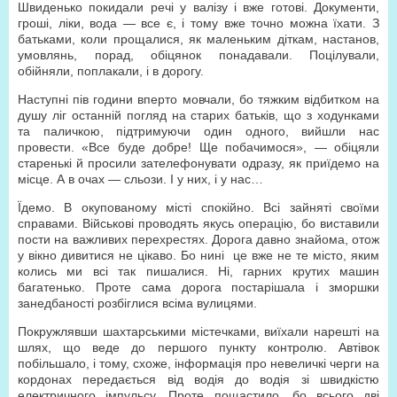
Швиденько покидали речі у валізу і вже готові. Документи,
гроші, ліки, вода — все є, і тому вже точно можна їхати. З
батьками, коли прощалися, як маленьким діткам, настанов,
умовлянь, порад, обіцянок понадавали. Поцілували,
обійняли, поплакали, і в дорогу.
Наступні пів години вперто мовчали, бо тяжким відбитком на
душу ліг останній погляд на старих батьків, що з ходунками
та паличкою, підтримуючи один одного, вийшли нас
провести. «Все буде добре! Ще побачимося», — обіцяли
старенькі й просили зателефонувати одразу, як приїдемо на
місце. А в очах — сльози. І у них, і у нас…
Їдемо. В окупованому місті спокійно. Всі зайняті своїми
справами. Військові проводять якусь операцію, бо виставили
пости на важливих перехрестях. Дорога давно знайома, отож
у вікно дивитися не цікаво. Бо нині це вже не те місто, яким
колись ми всі так пишалися. Ні, гарних крутих машин
багатенько. Проте сама дорога постарішала і зморшки
занедбаності розбіглися всіма вулицями.
Покружлявши шахтарськими містечками, виїхали нарешті на
шлях, що веде до першого пункту контролю. Автівок
побільшало, і тому, схоже, інформація про невеличкі черги на
кордонах передається від водія до водія зі швидкістю
електричного імпульсу. Проте пощастило, бо всього дві