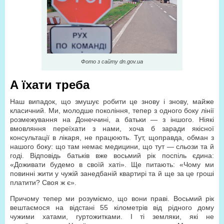
Фото з сайту dn.gov.ua
А їхати треба
Наш випадок, що змушує робити це знову і знову, майже
класичний. Ми, молодше покоління, тепер з одного боку лінії
розмежування на Донеччині, а батьки — з іншого. Ніякі
вмовляння переїхати з нами, хоча б заради якісної
консультації в лікаря, не працюють. Тут, щоправда, обман з
нашого боку: що там немає медицини, що тут — сльози та й
годі. Відповідь батьків вже восьмий рік поспіль єдина:
«Доживати будемо в своїй хаті». Ще питають: «Чому ми
повинні жити у чужій занедбаній квартирі та й ще за це гроші
платити? Своя ж є».
Причому тепер ми розуміємо, що вони праві. Восьмий рік
вештаємося на відстані 55 кілометрів від рідного дому
чужими хатами, гуртожитками. І ті земляки, які не