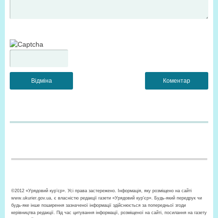
©2012 «Урядовий кур’єр». Усі права застережено. Інформація, яку розміщено на сайті
www.ukurier.gov.ua, є власністю редакції газети «Урядовий кур'єр». Будь-який передрук чи
будь-яке інше поширення зазначеної інформації здійснюється за попередньої згоди
керівництва редакції. Під час цитування інформації, розміщеної на сайті, посилання на газету