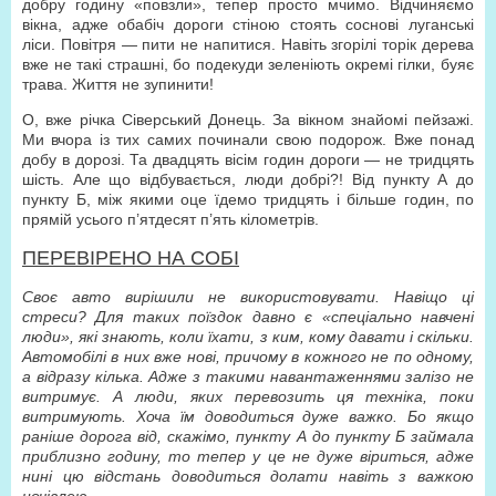
добру годину «повзли», тепер просто мчимо. Відчиняємо
вікна, адже обабіч дороги стіною стоять соснові луганські
ліси. Повітря — пити не напитися. Навіть згорілі торік дерева
вже не такі страшні, бо подекуди зеленіють окремі гілки, буяє
трава. Життя не зупинити!
О, вже річка Сіверський Донець. За вікном знайомі пейзажі.
Ми вчора із тих самих починали свою подорож. Вже понад
добу в дорозі. Та двадцять вісім годин дороги — не тридцять
шість. Але що відбувається, люди добрі?! Від пункту А до
пункту Б, між якими оце їдемо тридцять і більше годин, по
прямій усього п’ятдесят п’ять кілометрів.
ПЕРЕВІРЕНО НА СОБІ
Своє авто вирішили не використовувати. Навіщо ці
стреси? Для таких поїздок давно є «спеціально навчені
люди», які знають, коли їхати, з ким, кому давати і скільки.
Автомобілі в них вже нові, причому в кожного не по одному,
а відразу кілька. Адже з такими навантаженнями залізо не
витримує. А люди, яких перевозить ця техніка, поки
витримують. Хоча їм доводиться дуже важко. Бо якщо
раніше дорога від, скажімо, пункту А до пункту Б займала
приблизно годину, то тепер у це не дуже віриться, адже
нині цю відстань доводиться долати навіть з важкою