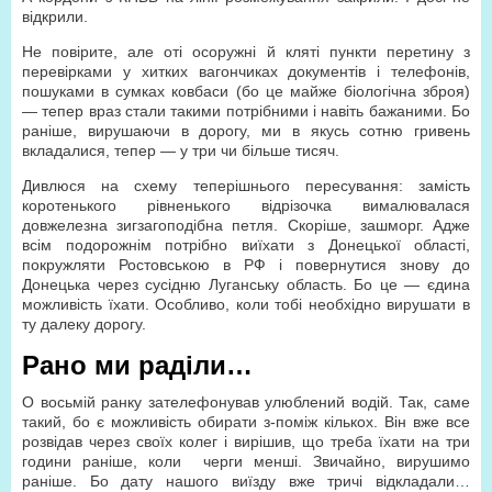
відкрили.
Не повірите, але оті осоружні й кляті пункти перетину з
перевірками у хитких вагончиках документів і телефонів,
пошуками в сумках ковбаси (бо це майже біологічна зброя)
— тепер враз стали такими потрібними і навіть бажаними. Бо
раніше, вирушаючи в дорогу, ми в якусь сотню гривень
вкладалися, тепер — у три чи більше тисяч.
Дивлюся на схему теперішнього пересування: замість
коротенького рівненького відрізочка вималювалася
довжелезна зигзагоподібна петля. Скоріше, зашморг. Адже
всім подорожнім потрібно виїхати з Донецької області,
покружляти Ростовською в РФ і повернутися знову до
Донецька через сусідню Луганську область. Бо це — єдина
можливість їхати. Особливо, коли тобі необхідно вирушати в
ту далеку дорогу.
Рано ми раділи…
О восьмій ранку зателефонував улюблений водій. Так, саме
такий, бо є можливість обирати з-поміж кількох. Він вже все
розвідав через своїх колег і вирішив, що треба їхати на три
години раніше, коли черги менші. Звичайно, вирушимо
раніше. Бо дату нашого виїзду вже тричі відкладали…