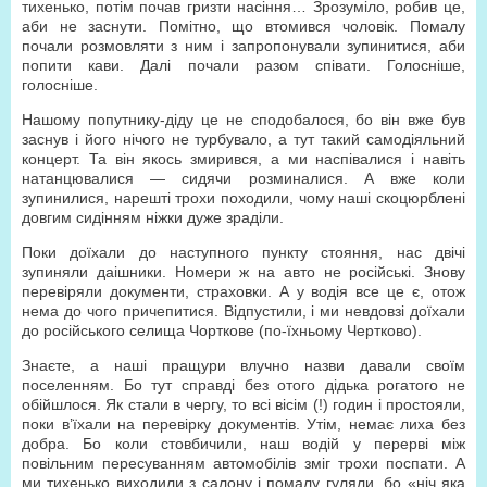
тихенько, потім почав гризти насіння… Зрозуміло, робив це,
аби не заснути. Помітно, що втомився чоловік. Помалу
почали розмовляти з ним і запропонували зупинитися, аби
попити кави. Далі почали разом співати. Голосніше,
голосніше.
Нашому попутнику-діду це не сподобалося, бо він вже був
заснув і його нічого не турбувало, а тут такий самодіяльний
концерт. Та він якось змирився, а ми наспівалися і навіть
натанцювалися — сидячи розминалися. А вже коли
зупинилися, нарешті трохи походили, чому наші скоцюрблені
довгим сидінням ніжки дуже зраділи.
Поки доїхали до наступного пункту стояння, нас двічі
зупиняли даішники. Номери ж на авто не російські. Знову
перевіряли документи, страховки. А у водія все це є, отож
нема до чого причепитися. Відпустили, і ми невдовзі доїхали
до російського селища Чорткове (по-їхньому Чертково).
Знаєте, а наші пращури влучно назви давали своїм
поселенням. Бо тут справді без отого дідька рогатого не
обійшлося. Як стали в чергу, то всі вісім (!) годин і простояли,
поки в’їхали на перевірку документів. Утім, немає лиха без
добра. Бо коли стовбичили, наш водій у перерві між
повільним пересуванням автомобілів зміг трохи поспати. А
ми тихенько виходили з салону і помалу гуляли, бо «ніч яка