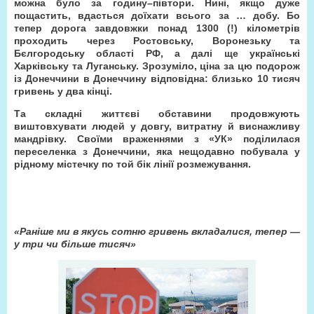
можна було за годину–півтори. Нині, якщо дуже
пощастить, вдасться доїхати всього за … добу. Бо
тепер дорога завдовжки понад 1300 (!) кілометрів
проходить через Ростовську, Воронезьку та
Бєлгородську області РФ, а далі ще українські
Харківську та Луганську. Зрозуміло, ціна за цю подорож
із Донеччини в Донеччину відповідна: близько 10 тисяч
гривень у два кінці.
Та складні життєві обставини продовжують
виштовхувати людей у довгу, витратну й виснажливу
мандрівку. Своїми враженнями з «УК» поділилася
переселенка з Донеччини, яка нещодавно побувала у
рідному містечку по той бік лінії розмежування.
«Раніше ми в якусь сотню гривень вкладалися, тепер —
у три чи більше тисяч»