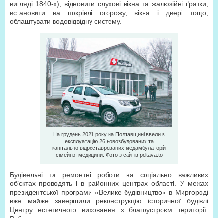
вигляді 1840-х), відновити слухові вікна та жалюзійні ґратки,
встановити на покрівлі огорожу, вікна і двері тощо,
облаштувати водовідвідну систему.
На грудень 2021 року на Полтавщині ввели в
експлуатацію 26 новозбудованих та
капітально відреставрованих медамбулаторій
сімейної медицини. Фото з сайтів poltava.to
Будівельні та ремонтні роботи на соціально важливих
об’єктах проводять і в районних центрах області. У межах
президентської програми «Велике будівництво» в Миргороді
вже майже завершили реконструкцію історичної будівлі
Центру естетичного виховання з благоустроєм території.