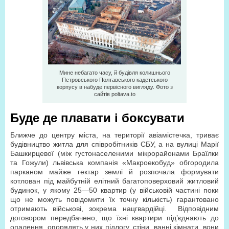
Мине небагато часу, й будівля колишнього
Петровського Полтавського кадетського
корпусу в набуде первісного вигляду. Фото з
сайтів poltava.to
Буде де плавати і боксувати
Ближче до центру міста, на території авіамістечка, триває
будівництво житла для співробітників СБУ, а на вулиці Марії
Башкирцевої (між густонаселеними мікрорайонами Браїлки
та Гожули) львівська компанія «Макроекобуд» обгородила
парканом майже гектар землі й розпочала формувати
котлован під майбутній елітний багатоповерховий житловий
будинок, у якому 25—50 квартир (у військовій частині поки
що не можуть повідомити їх точну кількість) гарантовано
отримають військові, зокрема нацгвардійці. Відповідним
договором передбачено, що їхні квартири під’єднають до
опалення, опорядять у них підлогу, стіни, ванні кімнати, вони