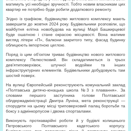
матимуть усі необхідні зручності. Тобто новим власникам цих
квартир не потрібно буде робити додаткового ремонту.
Згідно із графіком, будівництво житлового комплексу мають
завершити до жовтня 2024 року. Будівельники розповіли, що
майбутня елітна новобудова на вулиці Марії Башкирцевої
буде ошатною і стане окрасою місцевості. Вона матиме
вигляд літери «П», балкони закритого типу, фасад будинку
облицюють імпортною цеглою.
Поряд із цим об’єктом триває будівництво нового житлового
комплексу Пелюстковий. Він складатиметься із трьох
дев’ятиповерхівок, штучної водойми та інших
інфраструктурних елементів. Будівельники добудовують там
шостий поверх.
На вулиці Європейській реконструюють комунальний заклад
«Полтавська дитячо-юнацька школа №3 з плавання». За
словами першого заступника голови Полтавської
облдержадміністрації Дмитра Луніна, мета реконструкції —
спорудити на цьому місці триповерховий палац боротьби та
боксу з адмінкорпусом і двома спортзалами.
Виконують протиаварійні роботи й у будівлі колишнього
Петровського Полтавського кадетського корпусу.