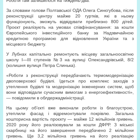
Роботи там залишилося на тиждень-два.
За словами голови Полтавської ОДА Олега Синєгубова, після
реконструкції центру майже 20 гуртків, які в ньому
функціонують, зможуть відвідувати приблизно 800 дітей.
Проєкт реалізують на умовах співфінансування: за кошти
Європейського інвестиційного банку за Надзвичайною
кредитною програмою для відновлення України та з
місцевого бюджету.
У Лубнах капітально ремонтують місцеву загальноосвітню
школу I—III ступенів №3 на вулиці Олександрівській, 8/2
(колишня вулиця Петра Слинька).
«Роботи з реконструкції передбачають термомодернізацію
двоповерхової будівлі. Ідеться про комплекс заходів з
утеплення будівлі та модернізацію інженерних систем, щоб
вони відповідали сучасним вимогам з енергоефективності»,
— повідомили в облдержадміністрації.
На цьому об’єкті вже виконали роботи із благоустрою,
утеплили фасад і відремонтували покрівлю. Загальна
кошторисна вартість проєкту — майже 12 мільйонів гривень.
2020 року його реалізовували за кошти ДФРР. З міської
скарбниці на його завершення передбачено 2 мільйони
гривень. Ще 3,2 мільйона гривень на його реалізацію