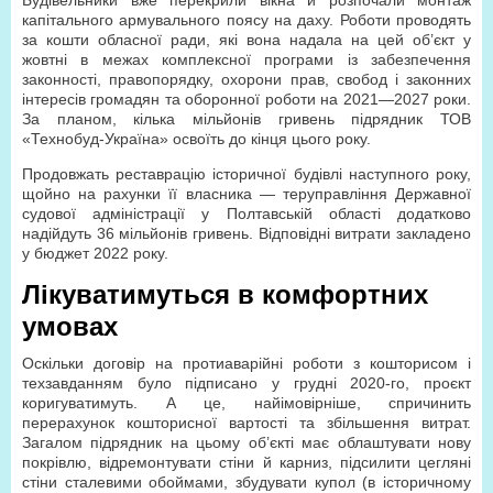
Будівельники вже перекрили вікна й розпочали монтаж
капітального армувального поясу на даху. Роботи проводять
за кошти обласної ради, які вона надала на цей об’єкт у
жовтні в межах комплексної програми із забезпечення
законності, правопорядку, охорони прав, свобод і законних
інтересів громадян та оборонної роботи на 2021—2027 роки.
За планом, кілька мільйонів гривень підрядник ТОВ
«Технобуд-Україна» освоїть до кінця цього року.
Продовжать реставрацію історичної будівлі наступного року,
щойно на рахунки її власника — теруправління Державної
судової адміністрації у Полтавській області додатково
надійдуть 36 мільйонів гривень. Відповідні витрати закладено
у бюджет 2022 року.
Лікуватимуться в комфортних
умовах
Оскільки договір на протиаварійні роботи з кошторисом і
техзавданням було підписано у грудні 2020-го, проєкт
коригуватимуть. А це, найімовірніше, спричинить
перерахунок кошторисної вартості та збільшення витрат.
Загалом підрядник на цьому об’єкті має облаштувати нову
покрівлю, відремонтувати стіни й карниз, підсилити цегляні
стіни сталевими обоймами, збудувати купол (в історичному