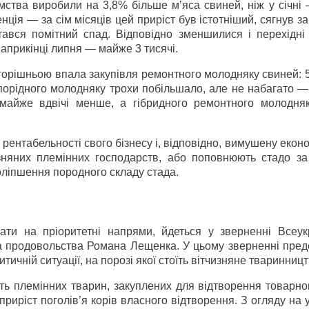
ємства виробили на 3,8% більше м’яса свиней, ніж у січні
енція — за сім місяців цей приріст був істотніший, сягнув за
вся помітний спад. Відповідно зменшилися і перехідні
 наприкінці липня — майже 3 тисячі.
торішньою впала закупівля ремонтного молодняку свиней: 5
опорідного молодняку трохи побільшало, але не набагато —
 майже вдвічі менше, а гібридного ремонтного молодн
ентабельності свого бізнесу і, відповідно, вимушену екон
зняних племінних господарств, або поповнюють стадо за
оліпшення породного складу стада.
ти на пріоритетні напрями, йдеться у зверненні Всеукр
 та продовольства Романа Лещенка. У цьому зверненні пре
ичній ситуації, на порозі якої стоїть вітчизняне тваринниц
ь племінних тварин, закуплених для відтворення товарног
иріст поголів’я корів власного відтворення. З огляду на у