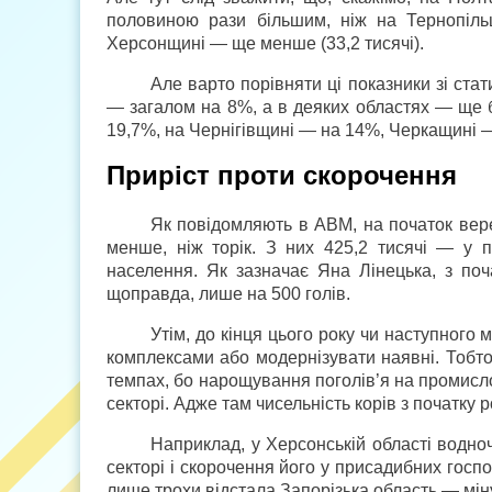
половиною рази більшим, ніж на Тернопільщ
Херсонщині — ще менше (33,2 тисячі).
Але варто порівняти ці показники зі ста
— загалом на 8%, а в деяких областях — ще б
19,7%, на Чернігівщині — на 14%, Черкащині —
Приріст проти скорочення
Як повідомляють в АВМ, на початок вере
менше, ніж торік. З них 425,2 тисячі — у 
населення. Як зазначає Яна Лінецька, з поч
щоправда, лише на 500 голів.
Утім, до кінця цього року чи наступног
комплексами або модернізувати наявні. Тобто
темпах, бо нарощування поголів’я на промисл
секторі. Адже там чисельність корів з початку
Наприклад, у Херсонській області водн
секторі і скорочення його у присадибних госп
лише трохи відстала Запорізька область — мін