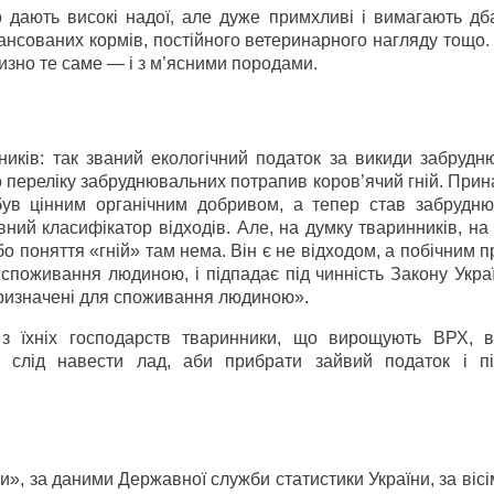
о дають високі надої, але дуже примхливі і вимагають дб
нсованих кормів, постійного ветеринарного нагляду тощо.
зно те саме — і з м’ясними породами.
ників: так званий екологічний податок за викиди забрудн
о переліку забруднювальних потрапив коров’ячий гній. Прин
н був цінним органічним добривом, а тепер став забрудн
ий класифікатор відходів. Але, на думку тваринників, на
о поняття «гній» там нема. Він є не відходом, а побічним 
споживання людиною, і підпадає під чинність Закону Укра
призначені для споживання людиною».
у з їхніх господарств тваринники, що вирощують ВРХ, 
і слід навести лад, аби прибрати зайвий податок і п
», за даними Державної служби статистики України, за вісі