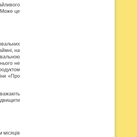
айливого
 Може це
ювальних
аймні, на
ювальною
 нього не
продуктом
їни «Про
вважають
ідвищити
м місяців