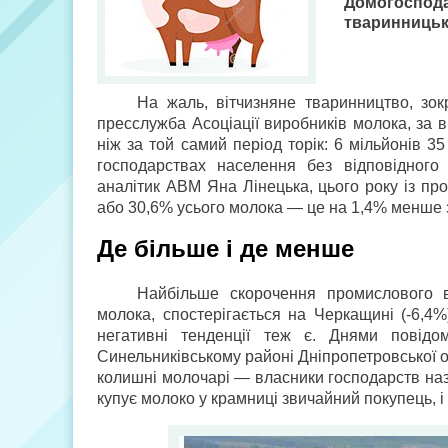
Домогоспод
тваринницькі
На жаль, вітчизняне тваринництво, зо
пресслужба Асоціації виробників молока, за в
ніж за той самий період торік: 6 мільйонів 
господарствах населення без відповідног
аналітик АВМ Яна Лінецька, цього року із пр
або 30,6% усього молока — це на 1,4% менше з
Де більше і де менше
Найбільше скорочення промислового в
молока, спостерігається на Черкащині (-6,4%
негативні тенденції теж є. Днями пові
Синельниківському районі Дніпропетровської 
колишні молочарі — власники господарств назив
купує молоко у крамниці звичайний покупець, і