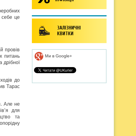
реробних
 себе це
ЗАЛІЗНИЧНІ
КВИТКИ
ий провів
Ми в Google+
х питань
а дрібної
ходів до
нив Тарас
. Але не
ів’я для
цтво та
опорідну