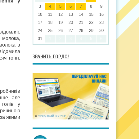
лення у
3
4
5
6
7
8
9
10
11
12
13
14
15
16
17
18
19
20
21
22
23
24
25
26
27
28
29
30
відомляє
е молока,
31
1
2
3
4
5
6
 молока в
відомила
ЗВУЧИТЬ ГОРДО!
яч тонн,
робників
пше, але
голів у
 Причиною
 за якими