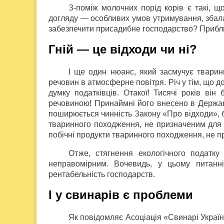
З-поміж молочних порід корів є такі, щ
догляду — особливих умов утримування, збала
забезпечити присадибне господарство? Прибли
Гній — це відходи чи ні?
І ще один нюанс, який засмучує тварин
речовин в атмосферне повітря. Річ у тім, що д
думку податківців. Отакої! Тисячі років ві
речовиною! Принаймні його внесено в Державн
поширюється чинність Закону «Про відходи», б
тваринного походження, не призначеним для 
побічні продукти тваринного походження, не 
Отже, стягнення екологічного податк
неправомірним. Вочевидь, у цьому питанн
рентабельність господарств.
І у свинарів є проблеми
Як повідомляє Асоціація «Свинарі України