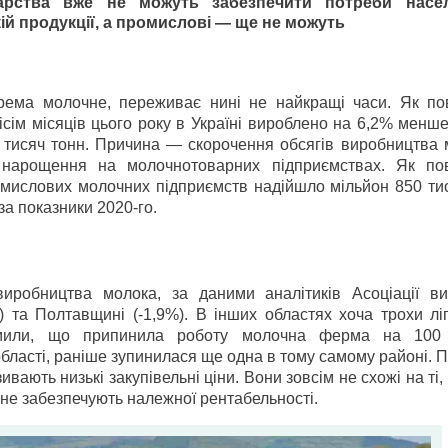
арства вже не можуть забезпечити потреби насе
й продукції, а промислові — ще не можуть
крема молочне, переживає нині не найкращі часи. Як по
ісім місяців цього року в Україні вироблено на 6,2% менш
35 тисяч тонн. Причина — скорочення обсягів виробництва
о нарощення на молочнотоварних підприємствах. Як по
омислових молочних підприємств надійшло мільйон 850 тис
а показники 2020-го.
иробництва молока, за даними аналітиків Асоціації ви
) та Полтавщині (-1,9%). В інших областях хоча трохи лі
домили, що припинила роботу молочна ферма на 100 
області, раніше зупинилася ще одна в тому самому районі.
ають низькі закупівельні ціни. Вони зовсім не схожі на ті,
 не забезпечують належної рентабельності.