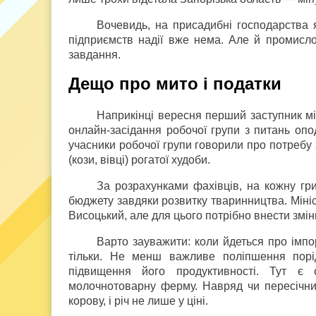
Вочевидь, на присадибні господарства
підприємств надії вже нема. Але й промисл
завдання.
Дещо про мито і податки
Наприкінці вересня перший заступник мі
онлайн-засідання робочої групи з питань опо
учасники робочої групи говорили про потребу з
(кози, вівці) рогатої худоби.
За розрахунками фахівців, на кожну гр
бюджету завдяки розвитку тваринництва. Мініс
Висоцький, але для цього потрібно внести змі
Варто зауважити: коли йдеться про імп
тільки. Не менш важливе поліпшення порід
підвищення його продуктивності. Тут є
молочнотоварну ферму. Навряд чи пересічни
корову, і річ не лише у ціні.