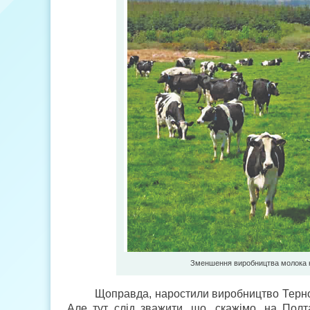
Зменшення виробництва молока нап
Щоправда, наростили виробництво Тернопі
Але тут слід зважити, що, скажімо, на Пол