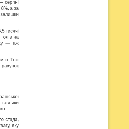
 — серпні
 8%, а за
 залишки
,5 тисячі
 голів на
яку — аж
омію. Тож
 рахунок
аїнської
дставники
тво.
о стада,
вагу, яку