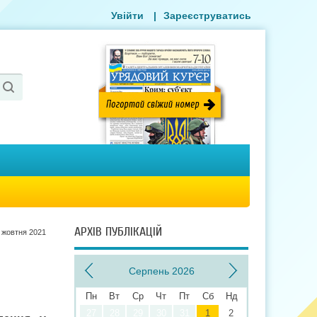
Увійти
|
Зареєструватись
АРХІВ ПУБЛІКАЦІЙ
 жовтня 2021
Серпень 2026
Пн
Вт
Ср
Чт
Пт
Сб
Нд
27
28
29
30
31
1
2