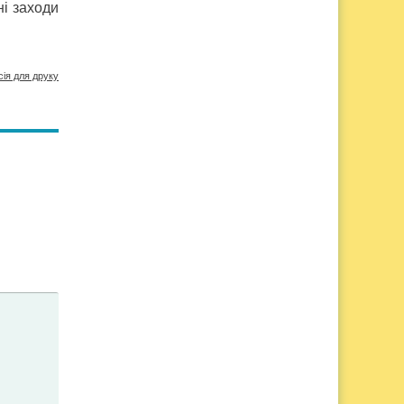
ні заходи
сія для друку