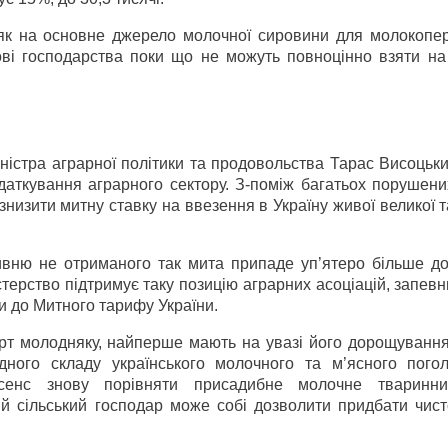
 як на основне джерело молочної сировини для молокопе
ові господарства поки що не можуть повноцінно взяти на
ністра аграрної політики та продовольства Тарас Висоцьк
даткування аграрного сектору. З-поміж багатьох порушени
низити митну ставку на ввезення в Україну живої великої т
ивню не отриманого так мита припаде уп’ятеро більше до
терство підтримує таку позицію аграрних асоціацій, запев
ни до Митного тарифу України.
орт молодняку, найперше мають на увазі його дорощування
ного складу українського молочного та м’ясного погол
 сенс знову порівняти присадибне молочне тваринни
й сільський господар може собі дозволити придбати чист