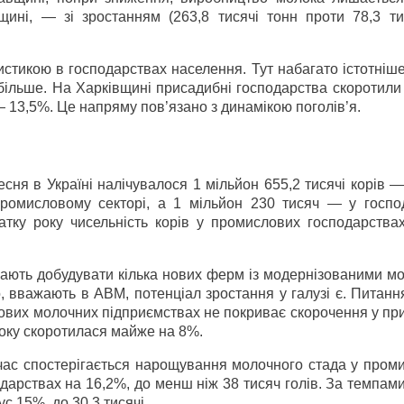
ині, — зі зростанням (263,8 тисячі тонн проти 78,3 тис
тистикою в господарствах населення. Тут набагато істотніш
ільше. На Харківщині присадибні господарства скоротили 
 13,5%. Це напряму пов’язано з динамікою поголів’я.
сня в Україні налічувалося 1 мільйон 655,2 тисячі корів 
промисловому секторі, а 1 мільйон 230 тисяч — у госпо
атку року чисельність корів у промислових господарствах
о мають добудувати кілька нових ферм із модернізованими 
, вважають в АВМ, потенціал зростання у галузі є. Питан
ових молочних підприємствах не покриває скорочення у пр
 року скоротилася майже на 8%.
очас спостерігається нарощування молочного стада у пром
одарствах на 16,2%, до менш ніж 38 тисяч голів. За темпам
ус 15%, до 30,3 тисячі.