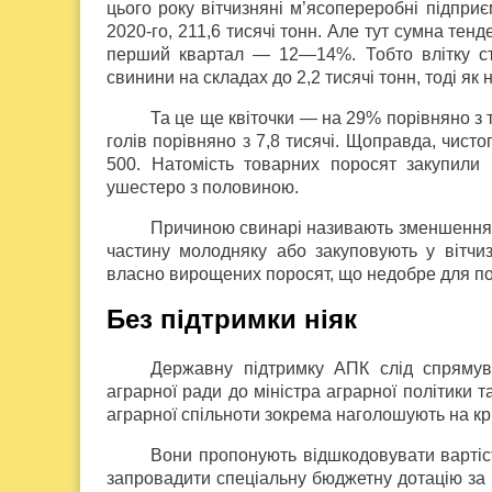
цього року вітчизняні м’ясопереробні підпри
2020-го, 211,6 тисячі тонн. Але тут сумна тенд
перший квартал — 12—14%. Тобто влітку ста
свинини на складах до 2,2 тисячі тонн, тоді як
Та це ще квіточки — на 29% порівняно з 
голів порівняно з 7,8 тисячі. Щоправда, чист
500. Натомість товарних поросят закупили
ушестеро з половиною.
Причиною свинарі називають зменшення р
частину молодняку або закуповують у вітчи
власно вирощених поросят, що недобре для п
Без підтримки ніяк
Державну підтримку АПК слід спрямува
аграрної ради до міністра аграрної політики
аграрної спільноти зокрема наголошують на крит
Вони пропонують відшкодовувати вартіст
запровадити спеціальну бюджетну дотацію за пр