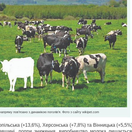
ряму пов’язано з динамікою поголів’я. Фото з сайту wikipet.com
льська (+13,6%), Херсонська (+7,8%) та Вінницька (+5,5%)
тавщині, попри зниження, виробництво молока лишається