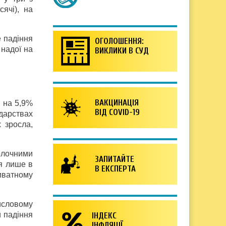
ячі), на
е падіння
ОГОЛОШЕННЯ:
надої на
ВИКЛИКИ В СУД
ВАКЦИНАЦІЯ
— на 5,9%
ВІД COVID-19
дарствах
 зросла,
молочними
ЗАПИТАЙТЕ
ня лише в
В ЕКСПЕРТА
иватному
исловому
и падіння
ІНДЕКС
ІНФЛЯЦІЇ