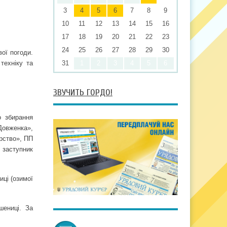
3
4
5
6
7
8
9
10
11
12
13
14
15
16
17
18
19
20
21
22
23
24
25
26
27
28
29
30
ої погоди.
техніку та
31
1
2
3
4
5
6
ЗВУЧИТЬ ГОРДО!
о збирання
Довженка»,
рство», ПП
 заступник
иці (озимої
шениці. За