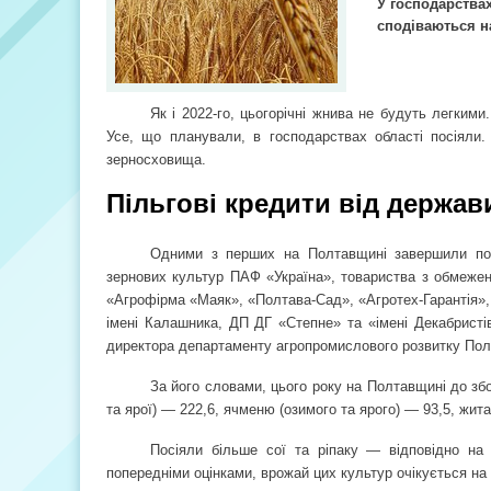
У господарствах
сподіваються н
Як і 2022-го, цьогорічні жнива не будуть легким
Усе, що планували, в господарствах області посіяли.
зерносховища.
Пільгові кредити від держав
Одними з перших на Полтавщині завершили посі
зернових культур ПАФ «Україна», товариства з обмежен
«Агрофірма «Маяк», «Полтава-Сад», «Агротех-Гарантія»
імені Калашника, ДП ДГ «Степне» та «імені Декабристі
директора департаменту агропромислового розвитку Полта
За його словами, цього року на Полтавщині до збор
та ярої) — 222,6, ячменю (озимого та ярого) — 93,5, жита 
Посіяли більше сої та ріпаку — відповідно на 1
попередніми оцінками, врожай цих культур очікується на 