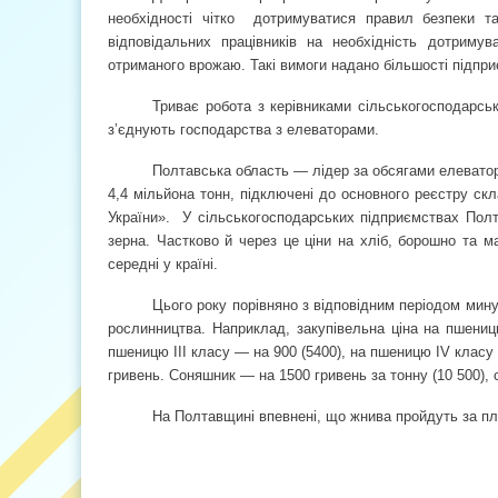
необхідності чітко
дотримуватися правил безпеки т
відповідальних працівників на необхідність дотрим
отриманого врожаю. Такі вимоги надано більшості підпри
Триває робота з керівниками сільськогосподарськ
з’єднують господарства з елеваторами.
Полтавська область — лідер за обсягами елеватор
4,4 мільйона тонн, підключені до основного реєстру ск
України».
У сільськогосподарських підприємствах Полт
зерна. Частково й через це ціни на хліб, борошно та ма
середні у країні.
Цього року порівняно з відповідним періодом мину
рослинництва. Наприклад, закупівельна ціна на пшеницю
пшеницю III класу — на 900 (5400), на пшеницю IV класу
гривень. Соняшник — на 1500 гривень за тонну (10 500), 
На Полтавщині впевнені, що жнива пройдуть за пла