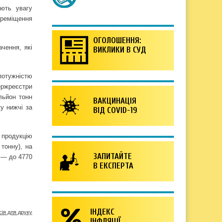
ають увагу
ереміщення
ОГОЛОШЕННЯ:
чення, які
ВИКЛИКИ В СУД
потужністю
ержреєстри
льйон тонн
ВАКЦИНАЦІЯ
ку нижчі за
ВІД COVID-19
а продукцію
тонну), на
ЗАПИТАЙТЕ
у — до 4770
В ЕКСПЕРТА
ІНДЕКС
сія для друку
ІНФЛЯЦІЇ