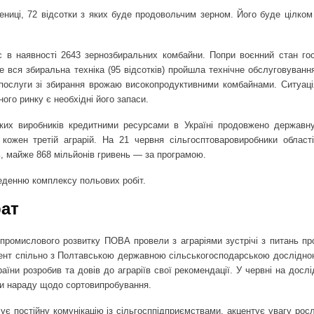
ниці, 72 відсотки з яких буде продовольчим зерном. Його буде цілком
с в наявності 2643 зернозбиральних комбайни. Попри воєнний стан го
 вся збиральна техніка (95 відсотків) пройшла технічне обслуговування
 послуги зі збирання врожаю високопродуктивними комбайнами. Ситуаці
ого ринку є необхідні його запаси.
ьких виробників кредитними ресурсами в Україні продовжено державн
ожен третій аграрій. На 21 червня сільгосптоваровиробники област
ь, майже 868 мільйонів гривень — за програмою.
веденню комплексу польових робіт.
ат
промислового розвитку ПОВА провели з аграріями зустрічі з питань пр
мент спільно з Полтавською державною сільськогосподарською дослідно
аїни розробив та довів до аграріїв свої рекомендації. У червні на досл
ли нараду щодо сортовипробування.
є постійну комунікацію із сільгосппідприємствами, акцентує увагу росл