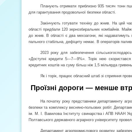
Планують отримати приблизно 935 тисяч тонн пше
для гарантування продовольчої безпеки області.
Закінчують готувати техніку до жнив. На цей ча
області придбали 120 зернозбиральних комбайнів. Майже
до жнив. В області є два мехзагони, які надаватимуть
пального стабільна, дефіциту немає. В операторів паливн
2023 року для забезпечення сільськогосподарс
«Доступні кредити 5—7—9%». Торік нею скористався к
кредитних коштів на суму більш ніж 1,5 мільярда гривен
Як і торік, працює обласний штаб зі сприяння про
Проїзні дороги — менше втр
На початку року представники департаменту агро
безпеки та комплексу весняно-польових робіт. Департа
ім. М. І. Вавилова Інституту свинарства і АПВ НААН Укр
Полтавського державного аграрного університету прове
Департамент агропромислового розвитку забезпечу