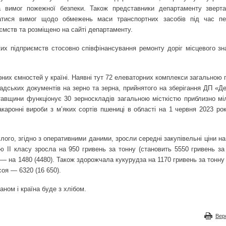
а вимог пожежної безпеки. Також представники департаменту зверт
уватися вимог щодо обмежень маси транспортних засобів під час п
ємств та розміщено на сайті департаменту.
их підприємств стосовно співфінансування ремонту доріг місцевого зна
них ємностей у країні. Наявні тут 72 елеваторних комплекси загальною 
ладських документів на зерно та зерна, прийнятого на зберігання ДП «Д
авщини функціонує 30 зерноскладів загальною місткістю приблизно мі
каронні вироби з м’яких сортів пшениці в області на 1 червня 2023 ро
лого, згідно з оперативними даними, зросли середні закупівельні ціни н
 II класу зросла на 950 гривень за тонну (становить 5550 гривень за 
 — на 1480 (4480). Також здорожчала кукурудза на 1170 гривень за тонн
соя — 6320 (16 650).
ном і країна буде з хлібом.
Вер