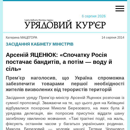
6 серпня 2026
Катерина МАЦЕГОРА
14 серпня 2014
ЗАСІДАННЯ КАБІНЕТУ МІНІСТРІВ
Арсеній ЯЦЕНЮК: «Спочатку Росія
постачає бандитів, а потім — воду й
сіль»
Прем’єр наголосив, що Україна спроможна
забезпечити товарами першої необхідності
жителів визволених від терористів територій
Засідання уряду Прем’єр-міністр Арсеній Яценюк розпочав із
сумної пропозиції. Зважаючи на те, що цього дня на Київщині
відбувалися похорони Миколи Березового, на яких була й
урядова делегація, він попросив присутніх віддати шану
загиблому хвилиною мовчання. «Такі трагічні події, на жаль,
фіксують останнім часом у багатьох українських родинах.
Микола Березовий — чоловік нашої Тетяни Чорновол