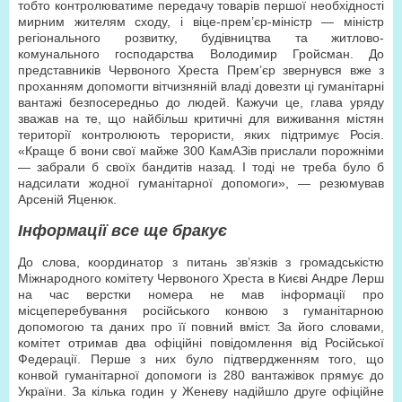
тобто контролюватиме передачу товарів першої необхідності
мирним жителям сходу, і віце-прем’єр-міністр — міністр
регіонального розвитку, будівництва та житлово-
комунального господарства Володимир Гройсман. До
представників Червоного Хреста Прем’єр звернувся вже з
проханням допомогти вітчизняній владі довезти ці гуманітарні
вантажі безпосередньо до людей. Кажучи це, глава уряду
зважав на те, що найбільш критичні для виживання містян
території контролюють терористи, яких підтримує Росія.
«Краще б вони свої майже 300 КамАЗів прислали порожніми
— забрали б своїх бандитів назад. І тоді не треба було б
надсилати жодної гуманітарної допомоги», — резюмував
Арсеній Яценюк.
Інформації все ще бракує
До слова, координатор з питань зв’язків з громадськістю
Міжнародного комітету Червоного Хреста в Києві Андре Лерш
на час верстки номера не мав інформації про
місцеперебування російського конвою з гуманітарною
допомогою та даних про її повний вміст. За його словами,
комітет отримав два офіційні повідомлення від Російської
Федерації. Перше з них було підтвердженням того, що
конвой гуманітарної допомоги із 280 вантажівок прямує до
України. За кілька годин у Женеву надійшло друге офіційне