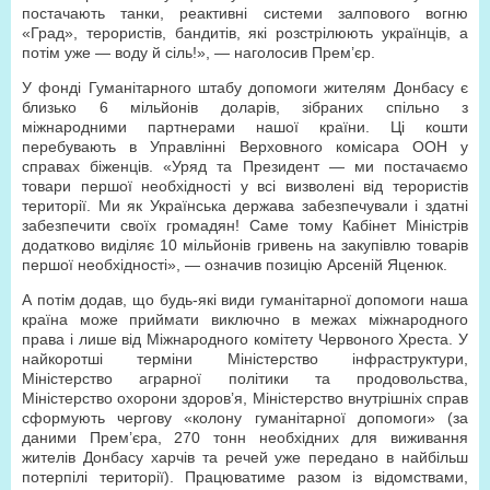
постачають танки, реактивні системи залпового вогню
«Град», терористів, бандитів, які розстрілюють українців, а
потім уже — воду й сіль!», — наголосив Прем’єр.
У фонді Гуманітарного штабу допомоги жителям Донбасу є
близько 6 мільйонів доларів, зібраних спільно з
міжнародними партнерами нашої країни. Ці кошти
перебувають в Управлінні Верховного комісара ООН у
справах біженців. «Уряд та Президент — ми постачаємо
товари першої необхідності у всі визволені від терористів
території. Ми як Українська держава забезпечували і здатні
забезпечити своїх громадян! Саме тому Кабінет Міністрів
додатково виділяє 10 мільйонів гривень на закупівлю товарів
першої необхідності», — означив позицію Арсеній Яценюк.
А потім додав, що будь-які види гуманітарної допомоги наша
країна може приймати виключно в межах міжнародного
права і лише від Міжнародного комітету Червоного Хреста. У
найкоротші терміни Міністерство інфраструктури,
Міністерство аграрної політики та продовольства,
Міністерство охорони здоров’я, Міністерство внутрішніх справ
сформують чергову «колону гуманітарної допомоги» (за
даними Прем’єра, 270 тонн необхідних для виживання
жителів Донбасу харчів та речей уже передано в найбільш
потерпілі території). Працюватиме разом із відомствами,