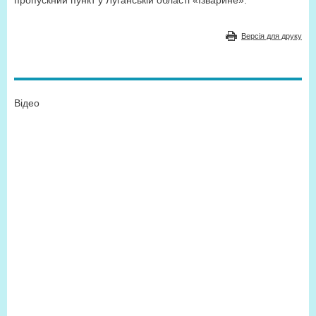
пропускний пункт у Луганській області «Ізварине».
Версія для друку
Відео