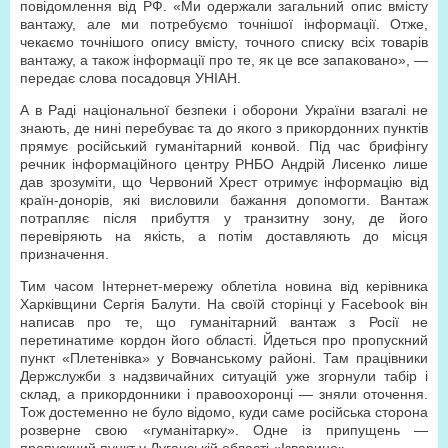
повідомлення від РФ. «Ми одержали загальний опис вмісту
вантажу, але ми потребуємо точнішої інформації. Отже,
чекаємо точнішого опису вмісту, точного списку всіх товарів
вантажу, а також інформації про те, як це все запаковано», —
передає слова посадовця УНІАН.
А в Раді національної безпеки і оборони України взагалі не
знають, де нині перебуває та до якого з прикордонних пунктів
прямує російський гуманітарний конвой. Під час брифінгу
речник інформаційного центру РНБО Андрій Лисенко лише
дав зрозуміти, що Червоний Хрест отримує інформацію від
країн-донорів, які висловили бажання допомогти. Вантаж
потрапляє після прибуття у транзитну зону, де його
перевіряють на якість, а потім доставляють до місця
призначення.
Тим часом Інтернет-мережу облетіла новина від керівника
Харківщини Сергія Балути. На своїй сторінці у Facebook він
написав про те, що гуманітарний вантаж з Росії не
перетинатиме кордон його області. Йдеться про пропускний
пункт «Плетенівка» у Вовчанському районі. Там працівники
Держслужби з надзвичайних ситуацій уже згорнули табір і
склад, а прикордонники і правоохоронці — зняли оточення.
Тож достеменно не було відомо, куди саме російська сторона
розверне свою «гуманітарку». Одне із припущень —