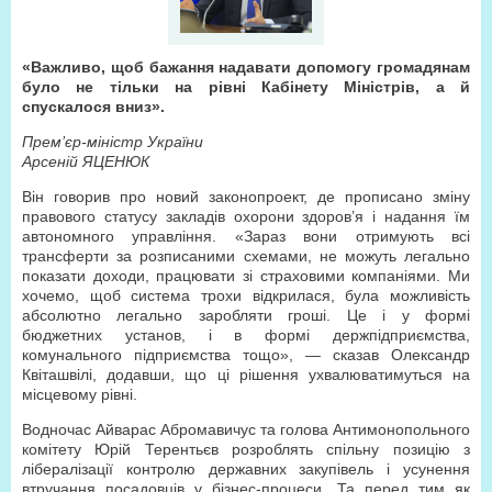
«Важливо, щоб бажання надавати допомогу громадянам
було не тільки на рівні Кабінету Міністрів, а й
спускалося вниз».
Прем’єр-міністр України
Арсеній ЯЦЕНЮК
Він говорив про новий законопроект, де прописано зміну
правового статусу закладів охорони здоров’я і надання їм
автономного управління. «Зараз вони отримують всі
трансферти за розписаними схемами, не можуть легально
показати доходи, працювати зі страховими компаніями. Ми
хочемо, щоб система трохи відкрилася, була можливість
абсолютно легально заробляти гроші. Це і у формі
бюджетних установ, і в формі держпідприємства,
комунального підприємства тощо», — сказав Олександр
Квіташвілі, додавши, що ці рішення ухвалюватимуться на
місцевому рівні.
Водночас Айварас Абромавичус та голова Антимонопольного
комітету Юрій Терентьєв розроблять спільну позицію з
лібералізації контролю державних закупівель і усунення
втручання посадовців у бізнес-процеси. Та перед тим як