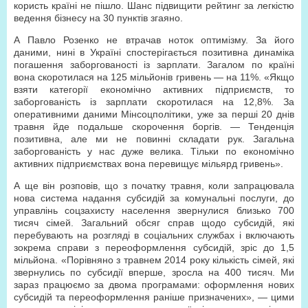
користь країні не пішло. Шанс підвищити рейтинг за легкістю
ведення бізнесу на 30 пунктів згаяно.
А Павло Розенко не втрачав ноток оптимізму. За його
даними, нині в Україні спостерігається позитивна динаміка
погашення заборгованості із зарплати. Загалом по країні
вона скоротилася на 125 мільйонів гривень — на 11%. «Якщо
взяти категорії економічно активних підприємств, то
заборгованість із зарплати скоротилася на 12,8%. За
оперативними даними Мінсоцполітики, уже за перші 20 днів
травня йде подальше скорочення боргів. — Тенденція
позитивна, але ми не повинні складати рук. Загальна
заборгованість у нас дуже велика. Тільки по економічно
активних підприємствах вона перевищує мільярд гривень».
А ще він розповів, що з початку травня, коли запрацювала
нова система надання субсидій за комунальні послуги, до
управлінь соцзахисту населення звернулися близько 700
тисяч сімей. Загальний обсяг справ щодо субсидій, які
перебувають на розгляді в соціальних службах і включають
зокрема справи з переоформлення субсидій, зріс до 1,5
мільйона. «Порівняно з травнем 2014 року кількість сімей, які
звернулись по субсидії вперше, зросла на 400 тисяч. Ми
зараз працюємо за двома програмами: оформлення нових
субсидій та переоформлення раніше призначених», — цими