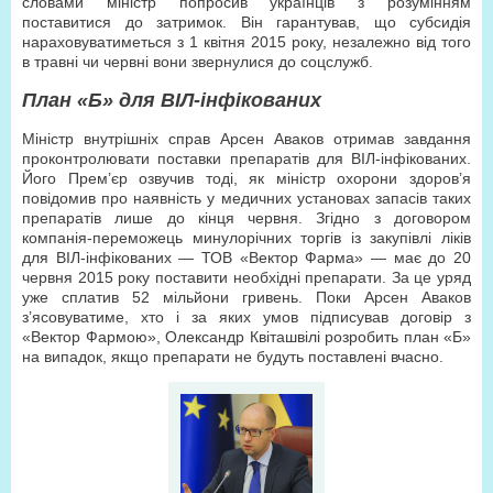
словами міністр попросив українців з розумінням
поставитися до затримок. Він гарантував, що субсидія
нараховуватиметься з 1 квітня 2015 року, незалежно від того
в травні чи червні вони звернулися до соцслужб.
План «Б» для ВІЛ-інфікованих
Міністр внутрішніх справ Арсен Аваков отримав завдання
проконтролювати поставки препаратів для ВІЛ-інфікованих.
Його Прем’єр озвучив тоді, як міністр охорони здоров’я
повідомив про наявність у медичних установах запасів таких
препаратів лише до кінця червня. Згідно з договором
компанія-переможець минулорічних торгів із закупівлі ліків
для ВІЛ-інфікованих — ТОВ «Вектор Фарма» — має до 20
червня 2015 року поставити необхідні препарати. За це уряд
уже сплатив 52 мільйони гривень. Поки Арсен Аваков
з’ясовуватиме, хто і за яких умов підписував договір з
«Вектор Фармою», Олександр Квіташвілі розробить план «Б»
на випадок, якщо препарати не будуть поставлені вчасно.