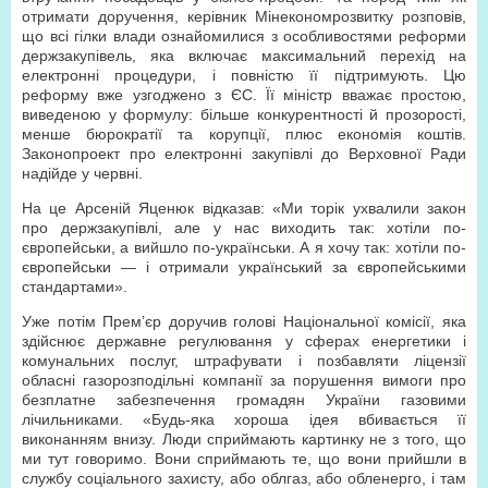
отримати доручення, керівник Мінекономрозвитку розповів,
що всі гілки влади ознайомилися з особливостями реформи
держзакупівель, яка включає максимальний перехід на
електронні процедури, і повністю її підтримують. Цю
реформу вже узгоджено з ЄС. Її міністр вважає простою,
виведеною у формулу: більше конкурентності й прозорості,
менше бюрократії та корупції, плюс економія коштів.
Законопроект про електронні закупівлі до Верховної Ради
надійде у червні.
На це Арсеній Яценюк відказав: «Ми торік ухвалили закон
про держзакупівлі, але у нас виходить так: хотіли по-
європейськи, а вийшло по-українськи. А я хочу так: хотіли по-
європейськи — і отримали український за європейськими
стандартами».
Уже потім Прем’єр доручив голові Національної комісії, яка
здійснює державне регулювання у сферах енергетики і
комунальних послуг, штрафувати і позбавляти ліцензії
обласні газорозподільні компанії за порушення вимоги про
безплатне забезпечення громадян України газовими
лічильниками. «Будь-яка хороша ідея вбивається її
виконанням внизу. Люди сприймають картинку не з того, що
ми тут говоримо. Вони сприймають те, що вони прийшли в
службу соціального захисту, або облгаз, або обленерго, і там