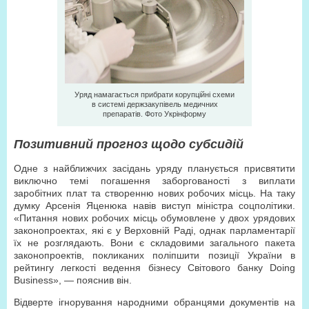
Уряд намагається прибрати корупційні схеми
в системі держзакупівель медичних
препаратів. Фото Укрiнформу
Позитивний прогноз щодо субсидій
Одне з найближчих засідань уряду планується присвятити
виключно темі погашення заборгованості з виплати
заробітних плат та створенню нових робочих місць. На таку
думку Арсенія Яценюка навів виступ міністра соцполітики.
«Питання нових робочих місць обумовлене у двох урядових
законопроектах, які є у Верховній Раді, однак парламентарії
їх не розглядають. Вони є складовими загального пакета
законопроектів, покликаних поліпшити позиції України в
рейтингу легкості ведення бізнесу Світового банку Doing
Business», — пояснив він.
Відверте ігнорування народними обранцями документів на