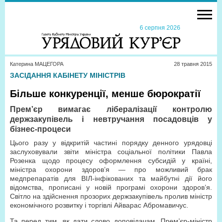
6 серпня 2026
Катерина МАЦЕГОРА
28 травня 2015
ЗАСІДАННЯ КАБІНЕТУ МІНІСТРІВ
Більше конкуренції, менше бюрократії
Прем’єр вимагає лібералізації контролю
держзакупівель і невтручання посадовців у
бізнес-процеси
Цього разу у відкритій частині порядку денного урядовці
заслуховували звіти міністра соціальної політики Павла
Розенка щодо процесу оформлення субсидій у країні,
міністра охорони здоров’я — про можливий брак
медпрепаратів для ВІЛ-інфікованих та майбутні дії його
відомства, прописані у новій програмі охорони здоров’я.
Світло на здійснення прозорих держзакупівель пролив міністр
економічного розвитку і торгівлі Айварас Абромавичус.
Та перед тим, як дати слово доповідачам, Прем’єр-міністр