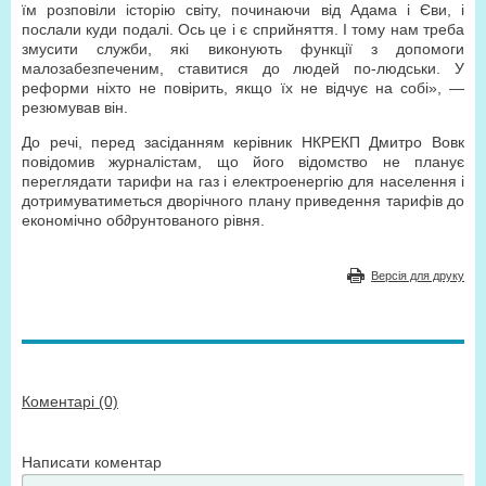
їм розповіли історію світу, починаючи від Адама і Єви, і
послали куди подалі. Ось це і є сприйняття. І тому нам треба
змусити служби, які виконують функції з допомоги
малозабезпеченим, ставитися до людей по-людськи. У
реформи ніхто не повірить, якщо їх не відчує на собі», —
резюмував він.
До речі, перед засіданням керівник НКРЕКП Дмитро Вовк
повідомив журналістам, що його відомство не планує
переглядати тарифи на газ і електроенергію для населення і
дотримуватиметься дворічного плану приведення тарифів до
економічно об∂рунтованого рівня.
Версія для друку
Коментарі (0)
Написати коментар