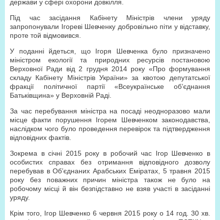
держави у сфері охорони довкілля.
Під час засідання Кабінету Міністрів члени уряду
запропонували Ігореві Шевченку добровільно піти у відставку,
проте той відмовився.
У поданні йдеться, що Ігоря Шевченка було призначено
міністром екології та природних ресурсів постановою
Верховної Ради від 2 грудня 2014 року «Про формування
складу Кабінету Міністрів України» за квотою депутатської
фракції політичної партії «Всеукраїнське об’єднання
Батьківщина» у Верховній Раді.
За час перебування міністра на посаді неодноразово мали
місце факти порушення Ігорем Шевченком законодавства,
наслідком чого було проведення перевірок та підтвердження
відповідних фактів.
Зокрема в січні 2015 року в робочий час Ігор Шевченко в
особистих справах без отримання відповідного дозволу
перебував в Об’єднаних Арабських Еміратах, 5 травня 2015
року без поважних причин міністра також не було на
робочому місці й він безпідставно не взяв участі в засіданні
уряду.
Крім того, Ігор Шевченко 6 червня 2015 року о 14 год. 30 хв.