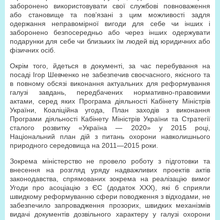
заборонено використовувати свої службові повноваження
або становище та пов’язані з цим можливості задля
одержання неправомірної вигоди для себе чи інших і
заборонено безпосередньо або через інших одержувати
подарунки для себе чи близьких їм людей від юридичних або
фізичних осіб.
Окрім того, йдеться в документі, за час перебування на
посаді Ігор Шевченко не забезпечив своєчасного, якісного та
в повному обсязі виконання актуальних для реформування
галузі завдань, передбачених нормативно-правовими
актами, серед яких Програма діяльності Кабінету Міністрів
України, Коаліційна угода, План заходів з виконання
Програми діяльності Кабінету Міністрів України та Стратегії
сталого розвитку «Україна — 2020» у 2015 році,
Національний план дій з питань охорони навколишнього
природного середовища на 2011—2015 роки.
Зокрема міністерство не провело роботу з підготовки та
внесення на розгляд уряду надважливих проектів актів
законодавства, спрямованих зокрема на реалізацію вимог
Угоди про асоціацію з ЄС (додаток ХХХ), які б сприяли
швидкому реформуванню сфери поводження з відходами, не
забезпечило запровадження прозорих, швидких механізмів
видачі документів дозвільного характеру у галузі охорони