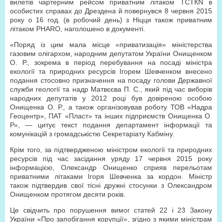
вилетів чартерним рейсом приватним літаком ТСТКN в
особистих справах до Дрездена й повернувся 8 червня 2015
року о 16 год. (в робочий день) з Ніцци також приватним
літаком PHARO, наголошено в документі.
«Поряд із цим мала місце «приватизація» міністерства
газовим олігархом, народним депутатом України Онищенком
О. Р., зокрема в період перебування на посаді міністра
екології та природних ресурсів Ігорем Шевченком внесено
подання стосовно призначення на посаду голови Державної
служби геології та надр Матвєєва П. С., який під час виборів
народних депутатів у 2012 році був довіреною особою
Онищенка О. Р., а також організовував роботу ТОВ «Надра
Геоцентр», ПАТ «Пласт» та інших підприємств Онищенка О.
Р», — цитує текст подання департамент інформації та
комунікацій з громадськістю Секретаріату Кабміну.
Крім того, за підтвердженою міністром екології та природних
ресурсів під час засідання уряду 17 червня 2015 року
інформацією, Олександр Онищенко сприяв перельотам
приватними літаками Ігоря Шевченка за кордон. Міністр
також підтвердив свої тісні дружні стосунки з Олександром
Онищенком протягом десяти років.
Це свідчить про порушення вимог статей 22 і 23 Закону
України «Про запобігання корупції», згідно з якими міністрам