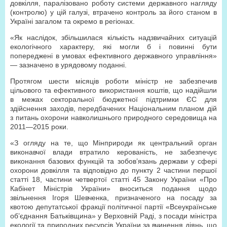
довкілля, паралізовано роботу системи державного нагляду
(контролю) у цій галузі, втрачено контроль за його станом в
Україні загалом та окремо в регіонах.
«Як наслідок, збільшилася кількість надзвичайних ситуацій
екологічного характеру, які могли б і повинні бути
попереджені в умовах ефективного державного управління»
— зазначено в урядовому поданні.
Протягом шести місяців роботи міністр не забезпечив
цільового та ефективного використання коштів, що надійшли
в межах секторальної бюджетної підтримки ЄС для
здійснення заходів, передбачених Національним планом дій
з питань охорони навколишнього природного середовища на
2011—2015 роки.
«З огляду на те, що Мінприроди як центральний орган
виконавчої влади втратило керованість, не забезпечує
виконання базових функцій та зобов’язань держави у сфері
охорони довкілля та відповідно до пункту 2 частини першої
статті 18, частини четвертої статті 45 Закону України «Про
Кабінет Міністрів України» вноситься подання щодо
звільнення Ігоря Шевченка, призначеного на посаду за
квотою депутатської фракції політичної партії «Всеукраїнське
об’єднання Батьківщина» у Верховній Раді, з посади міністра
екології та природних ресурсів України за вчинення діянь, що