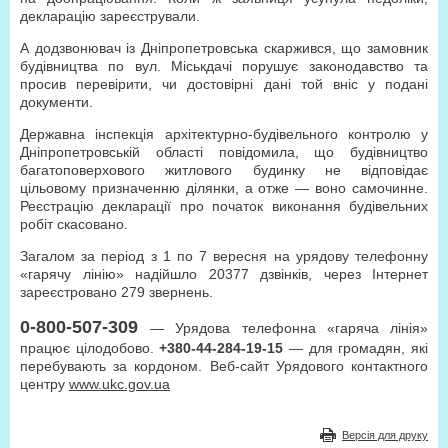
декларацію зареєстрували.
А додзвонювач із Дніпропетровська скаржився, що замовник
будівництва по вул. Міськдачі порушує законодавство та
просив перевірити, чи достовірні дані той вніс у подані
документи.
Державна інспекція архітектурно-будівельного контролю у
Дніпропетровській області повідомила, що будівництво
багатоповерхового житлового будинку не відповідає
цільовому призначенню ділянки, а отже — воно самочинне.
Реєстрацію декларації про початок виконання будівельних
робіт скасовано.
Загалом за період з 1 по 7 вересня на урядову телефонну
«гарячу лінію» надійшло 20377 дзвінків, через Інтернет
зареєстровано 279 звернень.
0-800-507-309
— Урядова телефонна «гаряча лінія»
працює цілодобово.
+380-44-284-19-15
— для громадян, які
перебувають за кордоном. Веб-сайт Урядового контактного
центру
www.ukc.gov.ua
Версія для друку