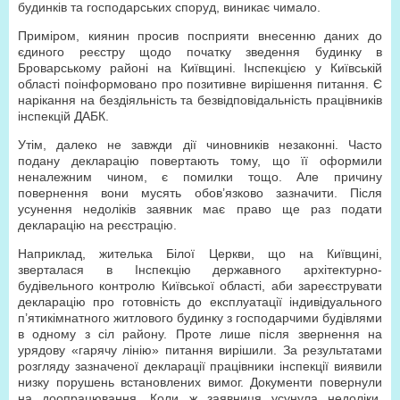
будинків та господарських споруд, виникає чимало.
Приміром, киянин просив посприяти внесенню даних до
єдиного реєстру щодо початку зведення будинку в
Броварському районі на Київщині. Інспекцією у Київській
області поінформовано про позитивне вирішення питання. Є
нарікання на бездіяльність та безвідповідальність працівників
інспекцій ДАБК.
Утім, далеко не завжди дії чиновників незаконні. Часто
подану декларацію повертають тому, що її оформили
неналежним чином, є помилки тощо. Але причину
повернення вони мусять обов’язково зазначити. Після
усунення недоліків заявник має право ще раз подати
декларацію на реєстрацію.
Наприклад, жителька Білої Церкви, що на Київщині,
зверталася в Інспекцію державного архітектурно-
будівельного контролю Київської області, аби зареєструвати
декларацію про готовність до експлуатації індивідуального
п’ятикімнатного житлового будинку з господарчими будівлями
в одному з сіл району. Проте лише після звернення на
урядову «гарячу лінію» питання вирішили. За результатами
розгляду зазначеної декларації працівники інспекції виявили
низку порушень встановлених вимог. Документи повернули
на доопрацювання. Коли ж заявниця усунула недоліки,