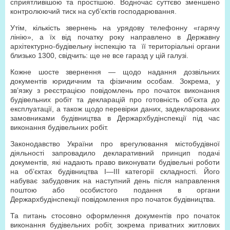
сприятливішою та простішою. Водночас суттєво зменшено
контролюючий тиск на суб’єктів господарювання.
Утім, кількість звернень на урядову телефонну «гарячу
лінію», а їх від початку року направлено в Державну
архітектурно-будівельну інспекцію та
її територіальні органи
близько 1300, свідчить: ще не все гаразд у цій галузі.
Кожне шосте звернення — щодо надання дозвільних
документів юридичним та фізичним особам. Зокрема, у
зв’язку з реєстрацією повідомлень про початок виконання
будівельних робіт та декларацій про готовність об’єкта до
експлуатації, а також щодо перевірки даних, задекларованих
замовниками будівництва в Держархбудінспекції під час
виконання будівельних робіт.
Законодавство України про врегулювання містобудівної
діяльності запровадило декларативний принцип подачі
документів, які надають право виконувати будівельні роботи
на об’єктах будівництва І—ІІІ категорії складності. Його
набуває забудовник на наступний день після направлення
поштою або особистого подання в органи
Держархбудінспекції повідомлення про початок будівництва.
Та питань стосовно оформлення документів про початок
виконання будівельних робіт, зокрема приватних житлових