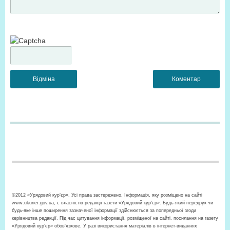
©2012 «Урядовий кур’єр». Усі права застережено. Інформація, яку розміщено на сайті
www.ukurier.gov.ua, є власністю редакції газети «Урядовий кур'єр». Будь-який передрук чи
будь-яке інше поширення зазначеної інформації здійснюється за попередньої згоди
керівництва редакції. Під час цитування інформації, розміщеної на сайті, посилання на газету
«Урядовий кур’єр» обов'язкове. У разі використання матеріалів в інтернет-виданнях