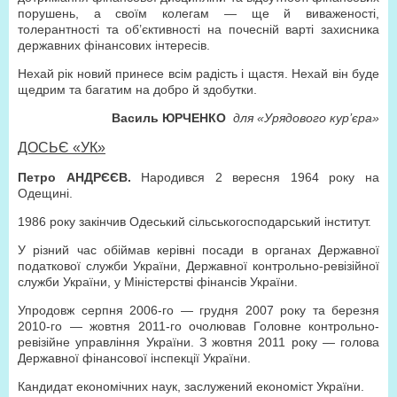
порушень, а своїм колегам — ще й виваженості,
толерантності та об’єктивності на почесній варті захисника
державних фінансових інтересів.
Нехай рік новий принесе всім радість і щастя. Нехай він буде
щедрим та багатим на добро й здобутки.
Василь ЮРЧЕНКО
для «Урядового кур’єра»
ДОСЬЄ «УК»
Петро АНДРЄЄВ.
Народився 2 вересня 1964 року на
Одещині.
1986 року закінчив Одеський сільськогосподарський інститут.
У різний час обіймав керівні посади в органах Державної
податкової служби України, Державної контрольно-ревізійної
служби України, у Міністерстві фінансів України.
Упродовж серпня 2006-го — грудня 2007 року та березня
2010-го — жовтня 2011-го очолював Головне контрольно-
ревізійне управління України. З жовтня 2011 року — голова
Державної фінансової інспекції України.
Кандидат економічних наук, заслужений економіст України.