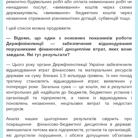
ремонтно-будівельних робіт або оплата невиконаних робіт чи
ненаданих послуг; «вимивання» коштів через схеми
держзакупівель; «вимивання» бюджетних коштів через
незаконне отримання різноманітних дотацій, субвенцій тощо.
І цей список можна продовжити.
— Відомо, що один з основних показників роботи
Держфінінспекції — забезпечення відшкодування
порушниками фінансової дисципліни втрат, яких вони
завдали. Які тут результати?
— Цього року органи Держфінінспекції України забезпечили
відшкодування втрат фінансових та матеріальних ресурсів
держави на суму близько 1,5 мільярда гривень. Із них понад
третину становлять відшкодування втрат, виявлених у
попередні роки. Загальна сума — це кошти, які в результаті
контрольних дій надійшли до бюджетів, бюджетних установ і
організацій та підприємств, а також із відшкодувань і
поновлень незаконних, нецільових витрат та недостач
ресурсів.
Аналіз наших цьогорічних результатів свідчить про
покращення фінансово-бюджетної дисципліни в державі:
зменшилася питома вага підприємств, установ та організацій,
які допустили порушення, і обсяги допущених об’єктами