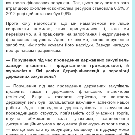
контролю фінансових порушень. Так, цього року питома вага
втрат щодо охоплених контролем ресурсів становила 0,5%. У
2012 році цей показник був 0,8%.
Проте хочу наголосити, що ми намагаємося не лише
виправляти помилки, яких припустилися ті, кого ми
перевіряємо, а й працювати на запобігання і недопущення
фінансових порушень. Адже, як відомо, легше порушенню
запобігти, ніж потім усувати його наслідки. Завжди нагадую
про це нашим працівникам.
— Порушення під час проведення державних закупівель
завжди цікавлять і представників громадськості, й
журналістів. Які успіхи Держфінінспекції у перевірці
державних закупівель?
— Порушення під час проведення державних закупівель
цікавлять також і державних фінансових інспекторів
(сміється). Якщо ж говорити серйозно, то контроль
держзакупівель був і залишається важливим аспектом нашої
роботи. Адже проведення держзакупівель із залученням
посередницьких структур, пов’язаність осіб учасників торгів,
штучне обмеження кола учасників, встановлення
дискримінаційних умов у документації конкурсних торгів тощо
— все це має істотну корупційну складову і в підсумку може
призвести до значного завищення ціни предмета закупівлі. Як