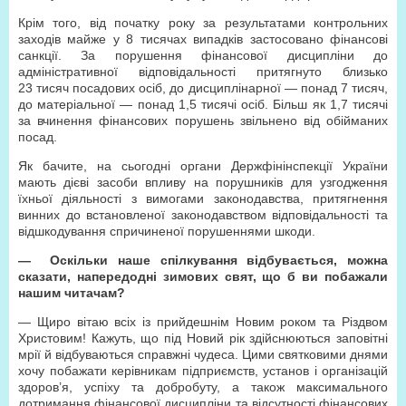
Крім того, від початку року за результатами контрольних
заходів майже у 8 тисячах випадків застосовано фінансові
санкції. За порушення фінансової дисципліни до
адміністративної відповідальності притягнуто близько
23 тисяч посадових осіб, до дисциплінарної — понад 7 тисяч,
до матеріальної — понад 1,5 тисячі осіб. Більш як 1,7 тисячі
за вчинення фінансових порушень звільнено від обійманих
посад.
Як бачите, на сьогодні органи Держфінінспекції України
мають дієві засоби впливу на порушників для узгодження
їхньої діяльності з вимогами законодавства, притягнення
винних до встановленої законодавством відповідальності та
відшкодування спричиненої порушеннями шкоди.
— Оскільки наше спілкування відбувається, можна
сказати, напередодні зимових свят, що б ви побажали
нашим читачам?
— Щиро вітаю всіх із прийдешнім Новим роком та Різдвом
Христовим! Кажуть, що під Новий рік здійснюються заповітні
мрії й відбуваються справжні чудеса. Цими святковими днями
хочу побажати керівникам підприємств, установ і організацій
здоров’я, успіху та добробуту, а також максимального
дотримання фінансової дисципліни та відсутності фінансових