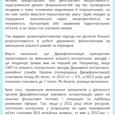
активів, кредиторської або дебіторської заборгованості,
недотримання деяких формальностей під час проведення
тендерів є тими головними недоліками й порушеннями, на
які нам треба звертати першочергову увагу. Адже нерідко ці
порушення трапляються через непрофесійність чи
неуважність бухгалтерів або керівників підконтрольних
об’єктів, а не через їхні злочинні наміри.
Так завдяки ризикоорієнтовному підходу ми досягли більшої
результативності в роботі державних фінінспекторів за
зменшення кількості ревізій та перевірок.
Варто зазначити, що Держфінінспекція принципово
зорієнтована на зменшення кількості контрольних заходів, і
ця тенденція триває вже не перший рік. Наприклад, якщо
1997-го кількість контрольних заходів Державної контрольно-
ревізійної служби України (попередниці Держфінінспекції)
становила понад 80 тисяч, то 2012-го — 9,5, а 2013 року цей
показник становить до 7 тисяч. Як бачите, різниця величезна.
Крім того, правильне визначення пріоритетів у діяльності
органів Держфінінспекції зумовило концентрацію уваги на
значних фінансових потоках і операціях та найбільш
ризикових сферах. Так, якщо у 2011 році обсяг ресурсів,
охоплених контролем, у розрахунку на один перевірений
об’єкт становив 38,6 мільйона гривень, то вже у 2012-му —