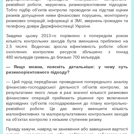
ревізійної роботи, керуючись ризикоорієнтовним підходом.
Тобто підбір об’єктів контролю проводили на підставі оцінки
ризиків допущення ними фінансових порушень, моніторингу
ризикових операцій, інформації зі ЗМІ, звернень громадян та
телефону довіри Держфінінспекції України.
Завдяки цьому 2013-го порівняно з попереднім роком
кількість контрольних заходів була зменшена приблизно на
2,5 тисячі. Водночас зросла ефективність роботи: обсяг
охоплених контролем ресурсів збільшено з понад
480 мільярдів гривень до близько 700 мільярдів.
— Якщо можна, поясніть детальніше: у чому суть
ризикоорієнтовного підходу?
— Цей підхід передбачає проведення попереднього аналізу
фінансово-господарської діяльності об’єктів контролю, за
результатами якого лише в разі значної кількості ризикових
фінансових операцій приймають рішення про включення
відповідних суб’єктів господарювання до плану контрольно-
ревізійної роботи. Це дає змогу зменшити кількість
малоефективних та малорезультативних контрольних заходів
на об’єктах контролю з низьким ступенем ризику.
Правду кажучи, навряд чи заниження або завищення вартості