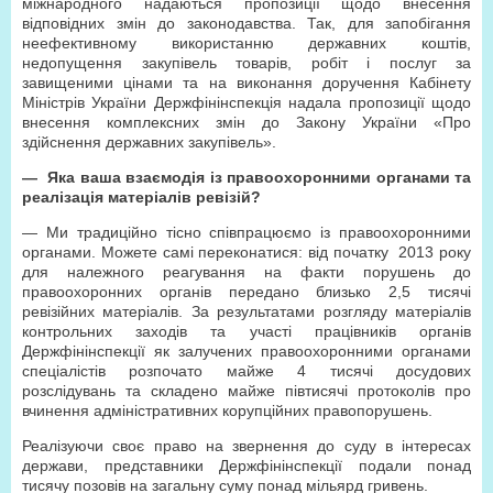
міжнародного надаються пропозиції щодо внесення
відповідних змін до законодавства. Так, для запобігання
неефективному використанню державних коштів,
недопущення закупівель товарів, робіт і послуг за
завищеними цінами та на виконання доручення Кабінету
Міністрів України Держфінінспекція надала пропозиції щодо
внесення комплексних змін до Закону України «Про
здійснення державних закупівель».
— Яка ваша взаємодія із правоохоронними органами та
реалізація матеріалів ревізій?
— Ми традиційно тісно співпрацюємо із правоохоронними
органами. Можете самі переконатися: від початку 2013 року
для належного реагування на факти порушень до
правоохоронних органів передано близько 2,5 тисячі
ревізійних матеріалів. За результатами розгляду матеріалів
контрольних заходів та участі працівників органів
Держфінінспекції як залучених правоохоронними органами
спеціалістів розпочато майже 4 тисячі досудових
розслідувань та складено майже півтисячі протоколів про
вчинення адміністративних корупційних правопорушень.
Реалізуючи своє право на звернення до суду в інтересах
держави, представники Держфінінспекції подали понад
тисячу позовів на загальну суму понад мільярд гривень.