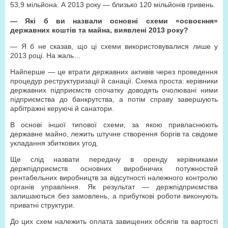
53,9 мільйона. А 2013 року — близько 120 мільйонів гривень.
— Які б ви назвали основні схеми «освоєння»
державних коштів та майна, виявлені 2013 року?
— Я б не сказав, що ці схеми використовувалися лише у
2013 році. На жаль…
Найперше — це втрати державних активів через проведення
процедур реструктуризації й санації. Схема проста: керівники
державних підприємств спочатку доводять очолювані ними
підприємства до банкрутства, а потім справу завершують
арбітражні керуючі й санатори.
В основі іншої типової схеми, за якою привласнюють
державне майно, лежить штучне створення боргів та свідоме
укладання збиткових угод.
Ще слід назвати передачу в оренду керівниками
держпідприємств основних виробничих потужностей
рентабельних виробництв за відсутності належного контролю
органів управління. Як результат — держпідприємства
залишаються без замовлень, а прибуткові роботи виконують
приватні структури.
До цих схем належить оплата завищених обсягів та вартості