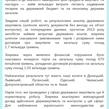
наслідок — зайві мільярдні витрати лягають надмірним
тягарем на державний бюджет та на економіку держави
загалом.
Завдяки нашій роботі, за результатами аналізу державних
закупівель (шляхом запиту документів без виходу на об’єкт
контролю), за попередніми даними, протягом 2013 року
запобігли зайвим витратам державних коштів, зокрема
шляхом скасування замовниками торгів і розірвання ними
договорів про закупівлю на загальну суму понад
1,7 мільярда гривень.
Зокрема через виявлені фінансові порушення було
скасовано конкурсні торги на загальну суму понад 670
мільйонів гривень, укладених договорів розірвано на загальну
суму понад 1,03 мільярда гривень.
Найзначніші результати тут мають наші колеги в Донецькій,
Львівській, Луганській, Одеській, Черкаській,
Дніпропетровській областях та м. Києві.
Окрім того, ми проводимо у сфері державних закупівель ще й
нормотворчу роботу. Зокрема аналізуємо міжнародний
досвід здійснення держзакупівель та контролю у цій сфері.
Для наближення українського законодавства до