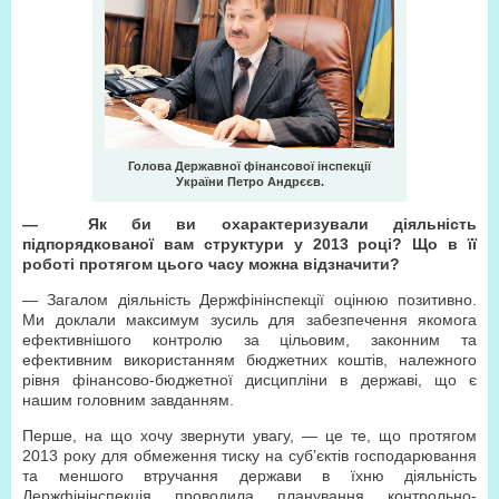
Голова Державної фінансової інспекції
України Петро Андрєєв.
— Як би ви охарактеризували діяльність
підпорядкованої вам структури у 2013 році? Що в її
роботі протягом цього часу можна відзначити?
— Загалом діяльність Держфінінспекції оцінюю позитивно.
Ми доклали максимум зусиль для забезпечення якомога
ефективнішого контролю за цільовим, законним та
ефективним використанням бюджетних коштів, належного
рівня фінансово-бюджетної дисципліни в державі, що є
нашим головним завданням.
Перше, на що хочу звернути увагу, — це те, що протягом
2013 року для обмеження тиску на суб’єктів господарювання
та меншого втручання держави в їхню діяльність
Держфінінспекція проводила планування контрольно-