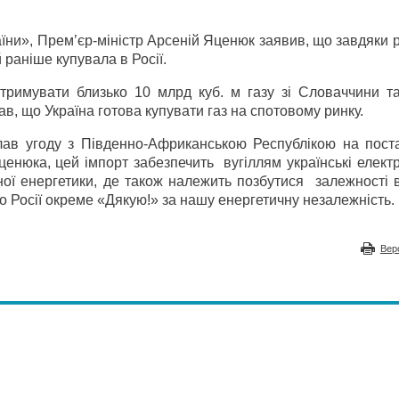
їни», Прем’єр-міністр Арсеній Яценюк заявив, що завдяки 
 раніше купувала в Росії.
отримувати близько 10 млрд куб. м газу зі Словаччини т
в, що Україна готова купувати газ на спотовому ринку.
лав угоду з Південно-Африканською Республікою на пост
ценюка, цей імпорт забезпечить
вугіллям українські електр
ної енергетики, де також належить позбутися
залежності в
 Росії окреме «Дякую!» за нашу енергетичну незалежність.
Вер