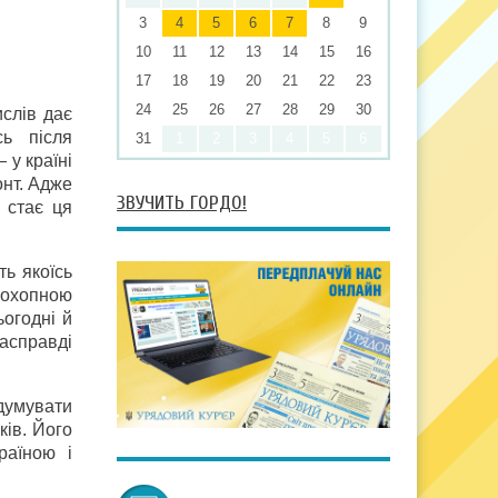
3
4
5
6
7
8
9
10
11
12
13
14
15
16
17
18
19
20
21
22
23
24
25
26
27
28
29
30
ислів дає
сь
після
31
1
2
3
4
5
6
 у країні
онт. Адже
ЗВУЧИТЬ ГОРДО!
 стає ця
ть якоїсь
сеохопною
ьогодні й
насправді
думувати
ків. Його
раїною і