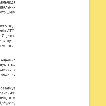
мільярда
оціальних
нутрішнім
их у ході
иків АТО,
й Яценюк
и кажуть,
ереможна.
 справах
вує і на
озмову з
 медичну
проваджує
пейський
ків, а в
ідбудову