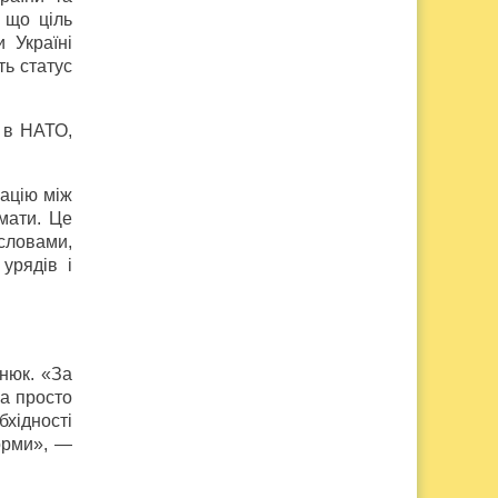
 що ціль
 Україні
ть статус
 в НАТО,
іацію між
мати. Це
 словами,
урядів і
нюк. «За
 а просто
хідності
орми», —