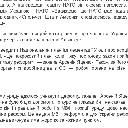
рацію. А напередодні саміту НАТО він окремо наголосив,
 між Україною і НАТО: «Вважаємо, що НАТО має надати
р один». «Сполучені Штати Америки, сподіваємось, нададу
ду.
льнішим було б «прийняття рішення про членство України
ршу чергу серед країн-членів Альянсу».
твердити Національний план імплементації Угоди про асоц
 «Це покроковий план, коли і яку постанову, закон прий
о плану реформ»,
— заявив Арсеній Яценюк. Також, за його
 органи співробітництва з ЄС — робочі органи на рівні 
ому уряду вдалося уникнути дефолту, заявив
Арсеній Яце
 не було б цієї допомоги, то курс не плавав би і не скакав,
ткій і правильній роботі з МВФ, позиції уряду щодо необ
раїни реформ. Це не для МВФ реформи, а для України реф
раїна виконуватиме
жорстко за кожним пунктом.