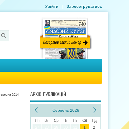
Увійти
|
Зареєструватись
АРХІВ ПУБЛІКАЦІЙ
вересня 2014
Серпень 2026
Пн
Вт
Ср
Чт
Пт
Сб
Нд
27
28
29
30
31
1
2