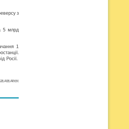
реверсу з
а 5 млрд
ачання 1
останції.
ід Росії.
сія для друку