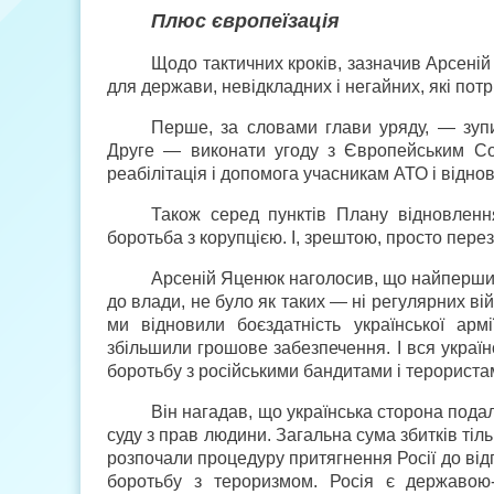
Плюс європеїзація
Щодо тактичних кроків, зазначив Арсеній
для держави, невідкладних і негайних, які потрі
Перше, за словами глави уряду, — зупин
Друге — виконати угоду з Європейським Со
реабілітація і допомога учасникам АТО і віднов
Також серед пунктів Плану відновленн
боротьба з корупцією. І, зрештою, просто пере
Арсеній Яценюк наголосив, що найпершим
до влади, не було як таких — ні регулярних війс
ми відновили боєздатність української арм
збільшили грошове забезпечення. І вся українс
боротьбу з російськими бандитами і терориста
Він нагадав, що українська сторона подал
суду з прав людини. Загальна сума збитків ті
розпочали процедуру притягнення Росії до ві
боротьбу з тероризмом. Росія є державою-