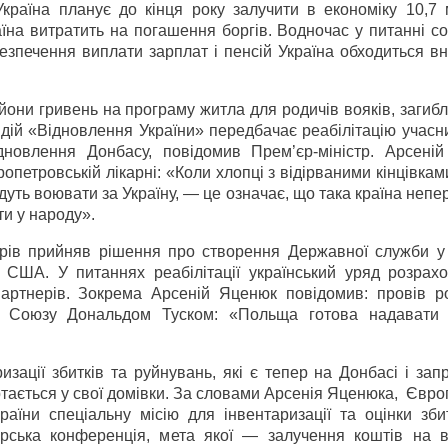
Україна планує до кінця року залучити в економіку 10,7 
аїна витратить на погашення боргів. Водночас у питанні с
безпечення виплати зарплат і пенсій Україна обходиться в
йони гривень на програму житла для родичів вояків, загибл
дій «Відновлення України» передбачає реабілітацію учасн
дновлення Донбасу, повідомив Прем’єр-міністр. Арсені
опетровській лікарні: «Коли хлопці з відірваними кінцівкам
ідуть воювати за Україну, — це означає, що така країна неп
и у народу».
стрів прийняв рішення про створення Державної служби у
 США. У питаннях реабілітації український уряд розрахо
партнерів. Зокрема Арсеній Яценюк повідомив: провів р
 Союзу Дональдом Туском: «Польща готова надавати
изації збитків та руйнувань, які є тепер на Донбасі і за
тається у свої домівки. За словами Арсенія Яценюка,
Євро
аїни спеціальну місію для інвентаризації та оцінки збит
рська конференція, мета якої — залучення коштів на в