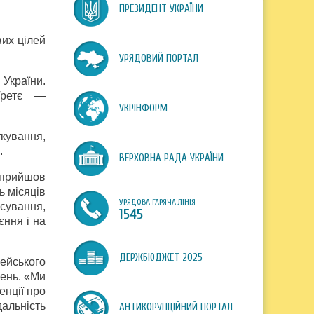
ПРЕЗИДЕНТ УКРАЇНИ
вих цілей
УРЯДОВИЙ ПОРТАЛ
 України.
ретє
—
УКРІНФОРМ
кування,
.
ВЕРХОВНА РАДА УКРАЇНИ
д прийшов
ь місяців
УРЯДОВА ГАРЯЧА ЛІНІЯ
сування,
1545
єння і на
ДЕРЖБЮДЖЕТ 2025
пейського
вень. «Ми
енції про
альність
АНТИКОРУПЦІЙНИЙ ПОРТАЛ