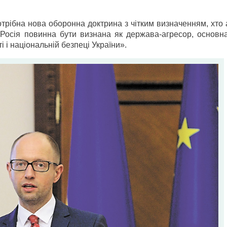
трібна нова оборонна доктрина з чітким визначенням, хто 
 Росія повинна бути визнана як держава-агресор, основна
і і національній безпеці України».