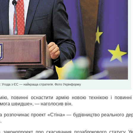
: Угода з ЄС — найкраща стратегія. Фото Укрiнформу
мію, повинні оснастити армію новою технікою і повинні
мога швидше», — наголосив він.
на розпочинає проект «Стіна» — будівництво реального де
.
 законопроект про скасування позаблокового статусу Ук