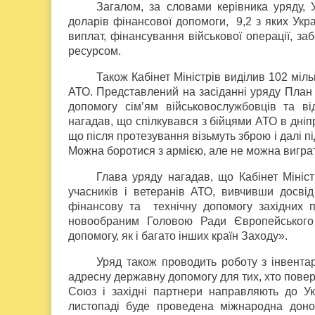
Загалом, за словами керівника уряду, 
доларів фінансової допомоги,
9,2 з яких Укр
виплат, фінансування військової операції, за
ресурсом.
Також Кабінет Міністрів виділив 102 міль
АТО. Представлений на засіданні уряду План 
допомогу сім’ям військовослужбовців та ві
нагадав, що спілкувався з бійцями АТО в дніпр
що після протезування візьмуть зброю і далі п
Можна боротися з армією, але не можна виграт
Глава уряду нагадав, що Кабінет Міні
учасників і ветеранів АТО, вивчивши досвід
фінансову та
технічну допомогу західних 
новообраним Головою Ради Європейського
допомогу, як і багато інших країн Заходу».
Уряд також проводить роботу з інвентар
адресну державну допомогу для тих, хто повер
Союз і західні партнери направляють до Укр
листопаді буде проведена міжнародна доно