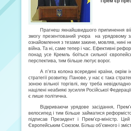
Прем’єр през
Прагнеш якнайшвидшого припинення вій
змогу презентований учора
на урядовому з
ознайомлення з тезами закине, мовляв, нині н
війна. Та ні, саме тепер і час. Ефективні реф
понад усе Кремль боїться сильної європейсь
перспектива, тим більше лютує ворог.
А п’ята колона всередині країни, окрім 
стратегії розвитку. Панове, у нас є така стра
зоною вільної торгівлі, яку треба невідкладно
націлені неабиякі зусилля Російської Федераці
є лише політична.
Відкриваючи урядове засідання, Прем’
велосипед і тим більше займатися реформіст
підписав Президент і Прем’єр-міністр. Ц
Європейським Союзом. Більш об’ємного і зміст