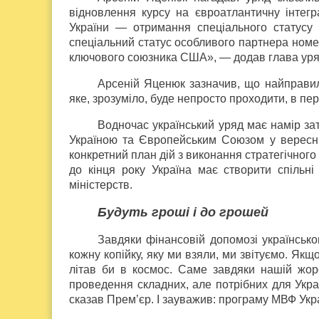
відновлення курсу на євроатлантичну інтег
України — отримання спеціального статусу
спеціальний статус особливого партнера номе
ключового союзника США», — додав глава уря
Арсеній Яценюк зазначив, що найправи
яке, зрозуміло, буде непросто проходити, в пе
Водночас український уряд має намір за
Україною та Європейським Союзом у вересні.
конкретний план дій з виконання стратегічног
до кінця року Україна має створити спільні
міністерств.
Будуть гроші і до грошей
Завдяки фінансовій допомозі українськ
кожну копійку, яку ми взяли, ми звітуємо. Якщо
літав би в космос. Саме завдяки нашій жорс
проведення складних, але потрібних для Ук
сказав Прем’єр. І зауважив: програму МВФ Ук