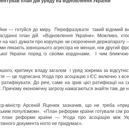
ентував план дій уряду на відновлення України
ни — готуйся до миру.
Перефразувати
такий відомий в
асіданні план дій
«Відновлення України». Можливо, хто
е на часі думати про корупцію чи скорочення держапарату —
орми лякають зовнішнього агресора не менше, ніж другий фр
кої України поряд із своїми кордонами.
І чим ближчою
іншого, критикує владу загалом
і уряд зокрема за відсутніс
тегія — це підписана Угода про асоціацію з ЄС включно з в
 ратифікувати. До речі, саме на зрив цієї ратифікації на с
ї. Причому економічну загрозу намагаються знайти там, де 
єр-міністр Арсеній Яценюк зазначив, що не треба «при
ським популізмом».
«План реформи країни готували сім ро
ей план реформи країни — Угода про асоціацію між Ук
овного документа ніхто не придумає».