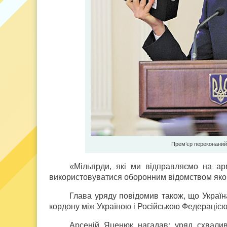
Прем’єр переконаний
«Мільярди, які ми відправляємо на ар
використовуватися оборонним відомством яко
Глава уряду повідомив також, що Украї
кордону між Україною і Російською Федерацією
Арсеній Яценюк нагадав: уряд схвалив