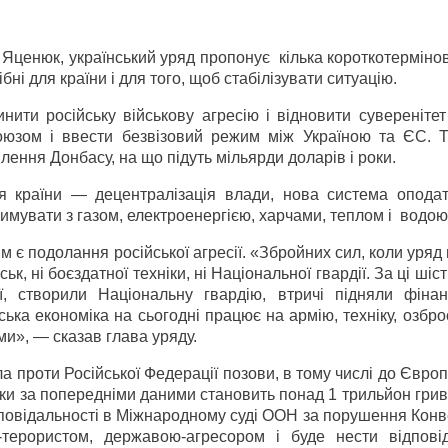
 Яценюк, український уряд пропонує
кілька короткотерміно
бні для країни і для того, щоб стабілізувати ситуацію.
ити російську військову агресію і відновити суверенітет
юзом і ввести безвізовий режим між Україною та ЄС. Т
лення Донбасу, на що підуть мільярди доларів і роки.
я країни — децентралізація влади, нова система оподат
зимувати з газом, електроенергією, харчами, теплом і
водою
 є подолання російської агресії. «Збройних сил, коли уря
ьк, ні боєздатної техніки, ні Національної гвардії. За ці шіст
ії, створили Національну гвардію, втричі підняли фінан
ька економіка на сьогодні працює на армію, техніку, озбро
ми», — сказав глава уряду.
а проти Російської Федерації позови, в тому числі до Євро
льки за попередніми даними становить понад 1 трильйон гри
дповідальності в Міжнародному суді ООН за порушення Конв
терористом, державою-агресором і буде нести відповід