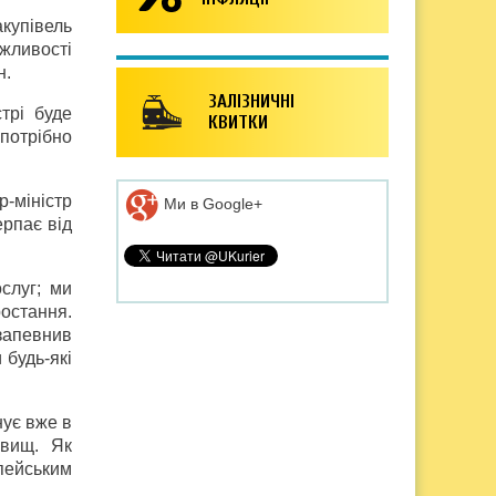
акупівель
жливості
н.
ЗАЛІЗНИЧНІ
трі буде
КВИТКИ
 потрібно
р-міністр
Ми в Google+
ерпає від
слуг; ми
ростання.
запевнив
 будь-які
нує вже в
овищ. Як
пейським