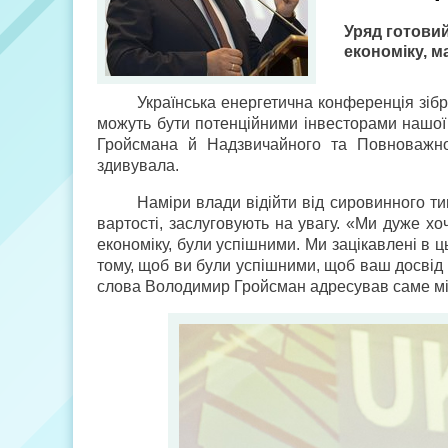
Уряд готовий
економіку, 
Українська енергетична конференція зібра
можуть бути потенційними інвесторами нашої 
Гройсмана й Надзвичайного та Повноважно
здивувала.
Наміри влади відійти від сировинного ти
вартості, заслуговують на увагу. «Ми дуже хо
економіку, були успішними. Ми зацікавлені в ць
тому, щоб ви були успішними, щоб ваш досвід 
слова Володимир Гройсман адресував саме м