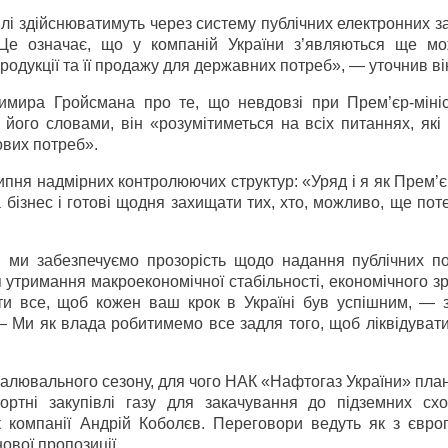
івлі здійснюватимуть через систему публічних електронних з
Це означає, що у компаній України з’являються ще мо
родукції та її продажу для державних потреб», — уточнив ві
мира Гройсмана про те, що невдовзі при Прем’єр-мініс
його словами, він «розумітиметься на всіх питаннях, які
ових потреб».
ипня надмірних контролюючих структур: «Уряд і я як Прем’є
бізнес і готові щодня захищати тих, хто, можливо, ще пот
 ми забезпечуємо прозорість щодо надання публічних по
 утримання макроекономічної стабільності, економічного з
ити все, щоб кожен ваш крок в Україні був успішним, — 
 Ми як влада робитимемо все задля того, щоб ліквідувати
алювального сезону, для чого НАК «Нафтогаз України» пла
ортні закупівлі газу для закачування до підземних сх
к компанії Андрій Коболєв. Переговори ведуть як з євро
нової пропозиції.