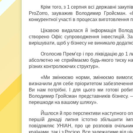
Крім того, з 1 серпня всі державні закуп
ProZorro, зауважив Володимир Гройсман. «
конкурентної участі в процесах виготовлення п
Цікавою видалася й інформація Володи
створено Офіс супроводження інвестицій. За 
вирішувати, щоб у бізнесу не виникало додатк
Оголосив Прем’єр і про ліквідацію до 1 л
абсолютно не сприймаємо будь-якого тиску на 
різних контролюючих структур».
«Ми змінюємо норми, змінюємо вимоги;
визначили для себе пріоритетом забезпечення
Ви нам потрібні. І для цього ми готові роб
Володимир Гройсман представників бізнесу. —
перешкоди на вашому шляху».
Йшлося й про перспективи наступного оп
першій декаді липня істотно збільшити імп
повідомляє УНІАН, про це розповів очільни
країнами, так і з Росією. Все залежатиме від ці