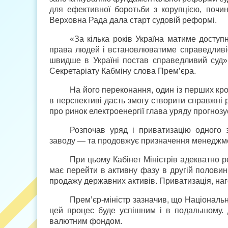
для ефективної боротьби з корупцією, почи
Верховна Рада дала старт судовій реформі.
«За кілька років Україна матиме доступ
права людей і встановлюватиме справедливіс
швидше в Україні постав справедливий суд»,
Секретаріату Кабміну слова Прем’єра.
На його переконання, один із перших кро
в перспективі дасть змогу створити справжні 
про ринок електроенергії глава уряду прогнозує
Розпочав уряд і приватизацію одного
заводу — та продовжує призначення менеджмент
При цьому Кабінет Міністрів адекватно р
має перейти в активну фазу в другій половин
продажу державних активів. Приватизація, на
Прем’єр-міністр зазначив, що Національ
цей процес буде успішним і в подальшому. 
валютним фондом.