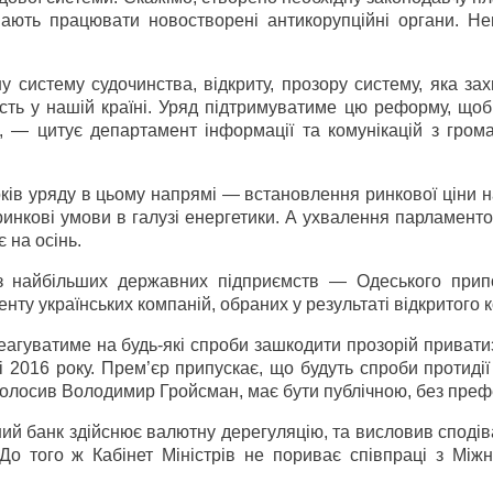
нають працювати новостворені антикорупційні органи. Н
ну систему судочинства, відкриту, прозору систему, яка з
ть у нашій країні. Уряд підтримуватиме цю реформу, щоб
 — цитує департамент інформації та комунікацій з грома
ків уряду в цьому напрямі — встановлення ринкової ціни н
ринкові умови в галузі енергетики. А ухвалення парламент
 на осінь.
 з найбільших державних підприємств — Одеського прип
у українських компаній, обраних у результаті відкритого к
еагуватиме на будь-які спроби зашкодити прозорій приватиз
і 2016 року. Прем’єр припускає, що будуть спроби протиді
голосив Володимир Гройсман, має бути публічною, без преф
ний банк здійснює валютну дерегуляцію, та висловив споді
До того ж Кабінет Міністрів не пориває співпраці з Між