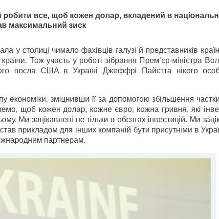
 робити все, щоб кожен долар, вкладений в національ
мав максимальний зиск
ла у столиці чимало фахівців галузі й представників країн,
країни. Тож участь у роботі зібрання Прем’єр-міністра В
го посла США в Україні Джеффрі Пайєтта нікого осо
пу економіки, зміцнивши її за допомогою збільшення частк
чемо, щоб кожен долар, кожне євро, кожна гривня, які інв
ому. Ми зацікавлені не тільки в обсягах інвестицій. Ми заці
став прикладом для інших компаній бути присутніми в Украї
іжнародним партнерам.