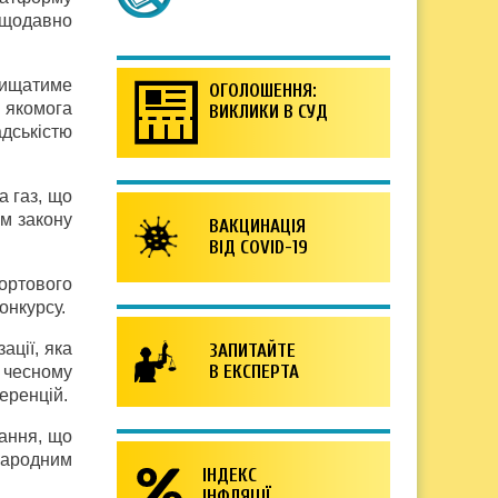
ещодавно
ахищатиме
ОГОЛОШЕННЯ:
 якомога
ВИКЛИКИ В СУД
дськістю
а газ, що
ом закону
ВАКЦИНАЦІЯ
ВІД COVID-19
ортового
онкурсу.
ації, яка
ЗАПИТАЙТЕ
В ЕКСПЕРТА
ї чесному
еренцій.
вання, що
народним
ІНДЕКС
ІНФЛЯЦІЇ