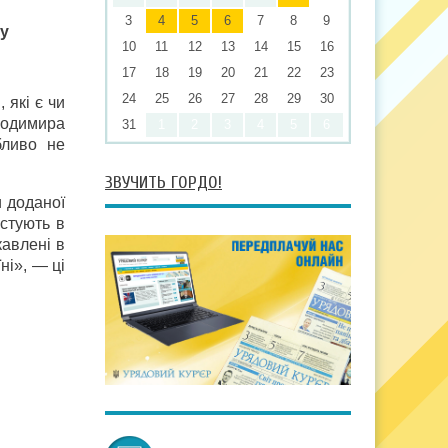
3
4
5
6
7
8
9
ну
10
11
12
13
14
15
16
17
18
19
20
21
22
23
24
25
26
27
28
29
30
 які є чи
олодимира
31
1
2
3
4
5
6
бливо не
ЗВУЧИТЬ ГОРДО!
и доданої
естують в
кавлені в
ні», — ці