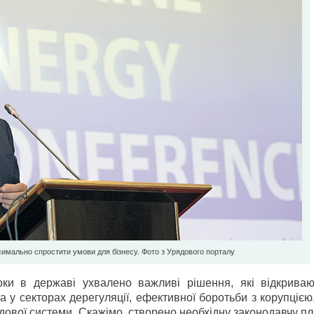
имально спростити умови для бізнесу. Фото з Урядового порталу
оки в державі ухвалено важливі рішення, які відкрива
 у секторах дерегуляції, ефективної боротьби з корупцією
ової системи. Скажімо, створено необхідну законодавчу п