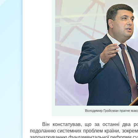
Володимир Гройсман прагне макс
Він констатував, що за останні два р
подоланню системних проблем країни, зокрема
започаткуванню фундаментальної реформи суд