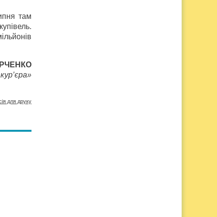
ипня там
купівель.
ільйонів
ЮРЧЕНКО
кур’єра»
сія для друку