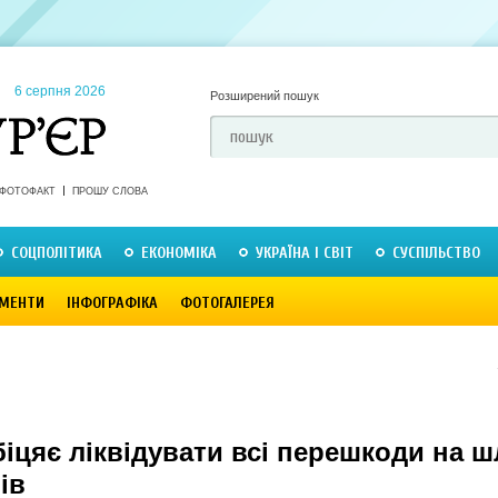
6 серпня 2026
Розширений пошук
ФОТОФАКТ
ПРОШУ СЛОВА
СОЦПОЛІТИКА
ЕКОНОМІКА
УКРАЇНА І СВІТ
СУСПІЛЬСТВО
МЕНТИ
ІНФОГРАФІКА
ФОТОГАЛЕРЕЯ
іцяє ліквідувати всі перешкоди на ш
ів