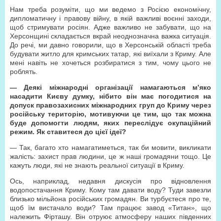
Нам треба розуміти, що ми ведемо з Росією економічну,
дипломатичну і правову війну, в якій важливі воєнні заходи,
щоб стримувати росіян. Адже важливо не забувати, що на
Херсонщині складається вкрай неоднозначна важка ситуація.
До речі, ми давно говорили, що в Херсонській області треба
будувати житло для кримських татар, які виїхали з Криму. Але
мені навіть не хочеться розбиратися з тим, чому цього не
роблять.
— Деякі міжнародні організації намагаються м’яко
насадити Києву думку, нібито він має погодитися на
допуск правозахисних міжнародних груп до Криму через
російську територію, мотивуючи це тим, що так можна
буде допомогти людям, яких переслідує окупаційний
режим. Як ставитеся до цієї ідеї?
— Так, багато хто намагатиметься, так би мовити, викликати
жалість: захист прав людини, це ж наші громадяни тощо. Це
кажуть люди, які не знають реальної ситуації в Криму.
Ось, наприклад, недавня дискусія про відновлення
водопостачання Криму. Кому там давати воду? Туди завезли
близько мільйона російських громадян. Ви турбуєтеся про те,
щоб їм вистачало води? Там працює завод «Титан», що
належить Фірташу. Він отруює атмосферу наших південних