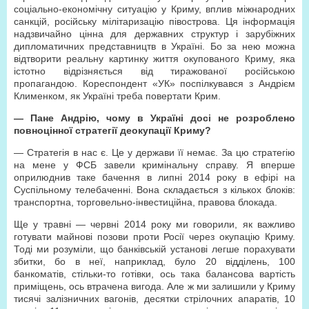
соціально-економічну ситуацію у Криму, вплив міжнародних
санкцій, російську мілітаризацію півострова. Ця інформація
надзвичайно цінна для державних структур і зарубіжних
дипломатичних представництв в Україні. Бо за нею можна
відтворити реальну картинку життя окупованого Криму, яка
істотно відрізняється від тиражованої російською
пропагандою. Кореспондент «УК» поспілкувався з Андрієм
Клименком, як Україні треба повертати Крим.
— Пане Андрію, чому в Україні досі не розроблено
повноцінної стратегії деокупації Криму?
— Стратегія в нас є. Це у держави її немає. За цю стратегію
на мене у ФСБ завели кримінальну справу. Я вперше
оприлюднив таке бачення в липні 2014 року в ефірі на
Суспільному телебаченні. Вона складається з кількох блоків:
транспортна, торговельно-інвестиційна, правова блокада.
Ще у травні — червні 2014 року ми говорили, як важливо
готувати майнові позови проти Росії через окупацію Криму.
Тоді ми розуміли, що банківській установі легше порахувати
збитки, бо в неї, наприклад, було 20 відділень, 100
банкоматів, стільки-то готівки, ось така балансова вартість
приміщень, ось втрачена вигода. Але ж ми залишили у Криму
тисячі залізничних вагонів, десятки стрілочних апаратів, 10