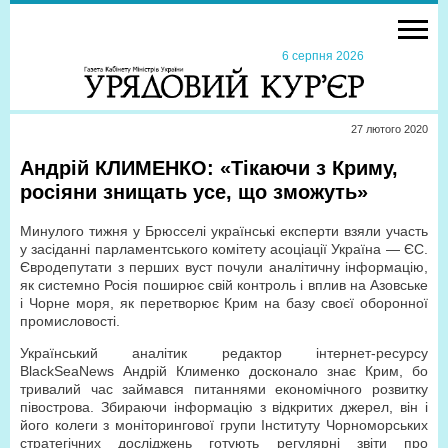
6 серпня 2026
27 лютого 2020
Андрій КЛИМЕНКО: «Тікаючи з Криму,
росіяни знищать усе, що зможуть»
Минулого тижня у Брюсселі українські експерти взяли участь
у засіданні парламентського комітету асоціації Україна — ЄС.
Євродепутати з перших вуст почули аналітичну інформацію,
як системно Росія поширює свій контроль і вплив на Азовське
і Чорне моря, як перетворює Крим на базу своєї оборонної
промисловості.
Український аналітик редактор інтернет-ресурсу
BlackSeaNews Андрій Клименко досконало знає Крим, бо
тривалий час займався питаннями економічного розвитку
півострова. Збираючи інформацію з відкритих джерел, він і
його колеги з моніторингової групи Інституту Чорноморських
стратегічних досліджень готують регулярні звіти про