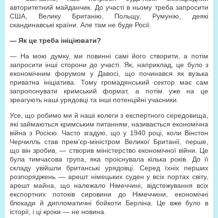
авторитетний майданчик. До участі в ньому треба запросити
США, Велику Британію, Польщу, Румунію, деякі
скандинавські країни. Але там не буде Росії.
— Як це треба ініціювати?
— На мою думку, ми повинні самі його створити, а потім
запросити інші сторони до участі. Як, наприклад, це було з
економічним форумом у Давосі, що починався як вузька
приватна ініціатива. Тому громадянський сектор має сам
запропонувати кримський формат, а потім уже на це
зреагують наші урядовці та інші потенційні учасники.
Усе, що робимо ми й наші колеги з експертного середовища,
які займаються кримським питанням, називається економічна
війна з Росією. Часто згадую, що у 1940 році, коли Вінстон
Черчилль став прем’єр-міністром Великої Британії, перше,
що він зробив, — створив міністерство економічної війни. Це
була тимчасова група, яка проіснувала кілька років. До її
складу увійшли британські урядовці. Серед їхніх перших
розпоряджень — арешт німецьких суден у всіх портах світу,
арешт майна, що належало Німеччині, відстежування всіх
експортних потоків сировини до Німеччини, економічні
блокади й дипломатичні бойкоти Берліна. Це вже було в
історії, і ці кроки — не новина.