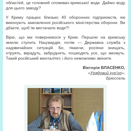
областей, це головний споживач кримської води. Даймо воду
для цього заводу?
У Криму працює близько 40 оборонних підприємств, які
виконують замовлення російського міністерства оборони. Ви
дбаєте, щоб їм вистачало води?!
Вірю, що ми повернемося у Крим. Першою на кримську
землю ступить Нацгвардія, потім — Державна служба з
надзвичайних ситуацій. Бо, тікаючи, росіяни знищать,
отруять, вкрадуть, забруднять, пошкодять усе, що зможуть.
Такий російський менталітет, і його неможливо змінити.
Вікторія ВЛАСЕНКО,
«
Урядовий кур’єр
»,
Брюссель