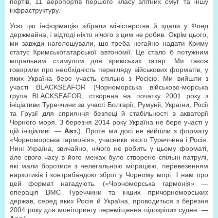
портів, 11 аеропортів першого класу злітних смуг та іншу
інфраструктуру.
Усю цю інформацію зібрали міністерства й здали у Фонд
держмайна, і відтоді ніхто нічого з цим не робив. Окрім цього,
ми завжди наголошували, що треба негайно надати Криму
статус Кримськотатарської автономії. Це стало б потужним
моральним стимулом для кримських татар. Ми також
говорили про необхідність перегляду військових форматів, у
яких Україна бере участь спільно з Росією. Ми вийшли з
участі BLACKSEAFOR (Чорноморська військово-морська
група BLACKSEAFOR, створена на початку 2001 року з
ініціативи Туреччини за участі Болгарії, Румунії, України, Росії
та Грузії для сприяння безпеці й стабільності в акваторії
Чорного моря. З березня 2014 року Україна не бере участі у
цій ініціативі. —
Авт.
). Проте ми досі не вийшли з формату
«Чорноморська гармонія», учасники якого Туреччина і Росія.
Нині Україна, звичайно, нічого не робить у цьому форматі,
але свого часу в його межах було створено спільні патрулі,
які мали боротися з нелегальною міграцією, перевезенням
наркотиків і контрабандою зброї у Чорному морі. І нам про
цей формат нагадують. («Чорноморська гармонія» —
операція ВМС Туреччини та інших причорноморських
держав, серед яких Росія й Україна, проводиться з березня
2004 року для моніторингу переміщення підозрілих суден. —