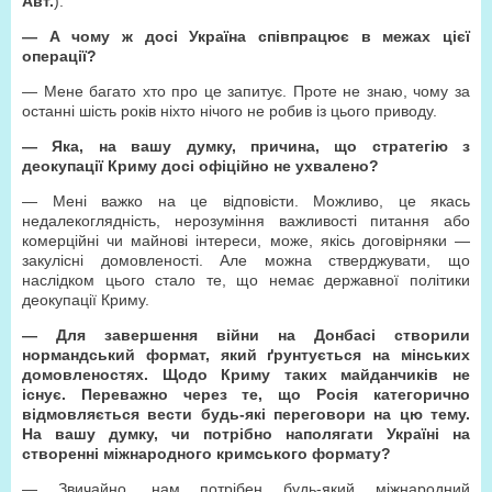
Авт.
).
— А чому ж досі Україна співпрацює в межах цієї
операції?
— Мене багато хто про це запитує. Проте не знаю, чому за
останні шість років ніхто нічого не робив із цього приводу.
— Яка, на вашу думку, причина, що стратегію з
деокупації Криму досі офіційно не ухвалено?
— Мені важко на це відповісти. Можливо, це якась
недалекоглядність, нерозуміння важливості питання або
комерційні чи майнові інтереси, може, якісь договірняки —
закулісні домовленості. Але можна стверджувати, що
наслідком цього стало те, що немає державної політики
деокупації Криму.
— Для завершення війни на Донбасі створили
нормандський формат, який ґрунтується на мінських
домовленостях. Щодо Криму таких майданчиків не
існує. Переважно через те, що Росія категорично
відмовляється вести будь-які переговори на цю тему.
На вашу думку, чи потрібно наполягати Україні на
створенні міжнародного кримського формату?
— Звичайно, нам потрібен будь-який міжнародний