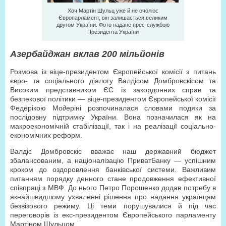
Хоч Мартін Шульц уже й не очолює
Європарламент, він залишається великим
другом України. Фото надане прес-службою
Президента України
Азербайджан вклав 200 мільйонів
Розмова із віце-президентом Європейської комісії з питань
євро- та соціального діалогу Валдісом Домбровскісом та
Високим представником ЄС із закордонних справ та
безпекової політики — віце-президентом Європейської комісії
Федерікою Мо∂еріні розпочиналася словами подяки за
послідовну підтримку України. Вона позначилася як на
макроекономічній стабілізації, так і на реалізації соціально-
економічних реформ.
Валдіс Домбровскіс вважає наш державний бюджет
збалансованим, а націоналізацію ПриватБанку — успішним
кроком до оздоровлення банківської системи. Важливим
питанням порядку денного стане продовження ефективної
співпраці з МВФ. До нього Петро Порошенко додав потребу в
якнайшвидшому ухваленні рішення про надання українцям
безвізового режиму. Ці теми порушувалися й під час
переговорів із екс-президентом Європейського парламенту
Мартіном Шульцом.