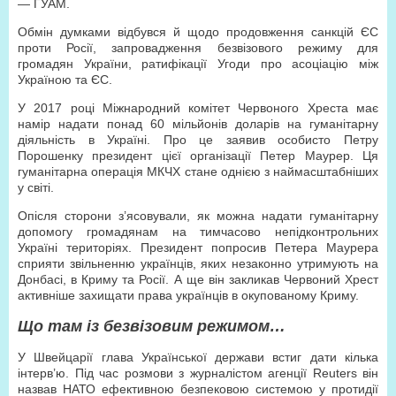
— ГУАМ.
Обмін думками відбувся й щодо продовження санкцій ЄС
проти Росії, запровадження безвізового режиму для
громадян України, ратифікації Угоди про асоціацію між
Україною та ЄС.
У 2017 році Міжнародний комітет Червоного Хреста має
намір надати понад 60 мільйонів доларів на гуманітарну
діяльність в Україні. Про це заявив особисто Петру
Порошенку президент цієї організації Петер Маурер. Ця
гуманітарна операція МКЧХ стане однією з наймасштабніших
у світі.
Опісля сторони з’ясовували, як можна надати гуманітарну
допомогу громадянам на тимчасово непідконтрольних
Україні територіях. Президент попросив Петера Маурера
сприяти звільненню українців, яких незаконно утримують на
Донбасі, в Криму та Росії. А ще він закликав Червоний Хрест
активніше захищати права українців в окупованому Криму.
Що там із безвізовим режимом…
У Швейцарії глава Української держави встиг дати кілька
інтерв’ю. Під час розмови з журналістом агенції Reuters він
назвав НАТО ефективною безпековою системою у протидії