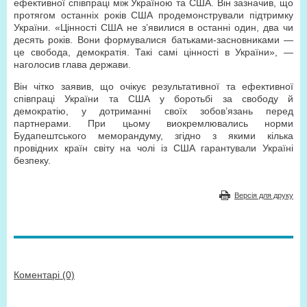
ефективної співпраці між Україною та США. Він зазначив, що
протягом останніх років США продемонстрували підтримку
України. «Цінності США не з’явилися в останні один, два чи
десять років. Вони формувалися батьками-засновниками —
це свобода, демократія. Такі самі цінності в України», —
наголосив глава держави.
Він чітко заявив, що очікує результативної та ефективної
співпраці України та США у боротьбі за свободу й
демократію, у дотриманні своїх зобов’язань перед
партнерами. При цьому виокремлювались норми
Будапештського меморандуму, згідно з якими кілька
провідних країн світу на чолі із США гарантували Україні
безпеку.
Версія для друку
Коментарі (0)