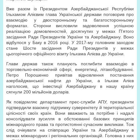
Вже разом із Президентом Азербайджанської Республіки
Ільхамом Алієвим глава Української держави поговорив про
взаємодію у двосторонньому та багатосторонньому
форматах. Сторони висловили задоволення успішною
реалізацією домовленостей, досягнутих у межах П’ятого
засідання Ради Президентів України та Азербайджану. Воно
відбулося у Баку в 2016 році. У 2017-му головним заходом
стане Шосте засідання Ради Президентів у межах
цьогорічного офіційного візиту Ільхама Алієва до України.
Глави держав також планують поглибити взаємодію в
торговельно-економічній сфері, енергетиці, літакобудуванні.
Петро Порошенко привітав відновлення постачання
азербайджанської нафти до України, а Ільхам Алієв
наголосив, що інвестиції Азербайджану в нашу країну
сягнули 200 мільйонів доларів.
Як повідомляє департамент прес-служби АПУ, президенти
підтвердили взаємну підтримку суверенітету й територіальної
цілісності своїх країн. Вони вважають за потрібне і надалі
консолідувати зусилля в обстоюванні базових принципів
міжнародного права та протистоянні сучасним викликам. Тож
слід очікувати на співпрацю України та Азербайджану в
межах міжнародних і регіональних організацій. Головна з них