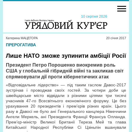
10 серпня 2026
Катерина МАЦЕГОРА
20 сiчня 2017
ПРЕРОГАТИВА
Лише НАТО зможе зупинити амбіції Росії
Президент Петро Порошенко виокремив роль
США у глобальній гібридній війні та закликав світ
спрямовувати дії проти кібернетичних атак
«Відповідальне лідерство» — під таким гаслом Давос-2017
зустрічав і проводжав своїх гостей. За чотири доби це
швейцарське місто відвідали з різними цілями три тисячі
учасників 47-го Всесвітнього економічного форуму. Це без
урахування 20 президентів і прем’єрів різних країн. Цього
разу в Давосі не було ані Генерального канцлера Німеччини
Ангели Меркель, ані Президента Франції Франсуа Олланда.
Прем’єр-міністр Великої Британії Тереза Мей та глава
Китайської Народної Республіки Сі Цзіньпін вшанували