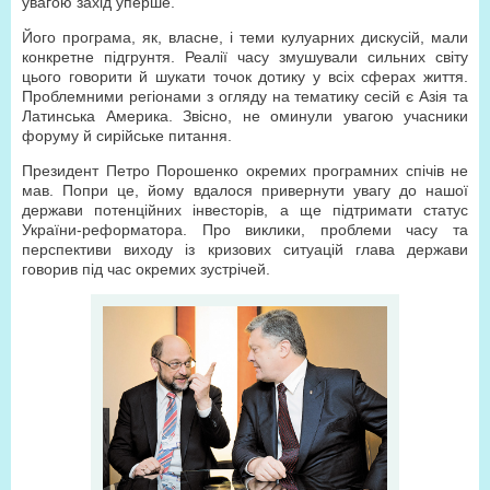
увагою захід уперше.
Його програма, як, власне, і теми кулуарних дискусій, мали
конкретне підгрунтя. Реалії часу змушували сильних світу
цього говорити й шукати точок дотику у всіх сферах життя.
Проблемними регіонами з огляду на тематику сесій є Азія та
Латинська Америка. Звісно, не оминули увагою учасники
форуму й сирійське питання.
Президент Петро Порошенко окремих програмних спічів не
мав. Попри це, йому вдалося привернути увагу до нашої
держави потенційних інвесторів, а ще підтримати статус
України-реформатора. Про виклики, проблеми часу та
перспективи виходу із кризових ситуацій глава держави
говорив під час окремих зустрічей.