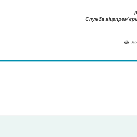
Д
Служба віцепрем’єр­
Вер