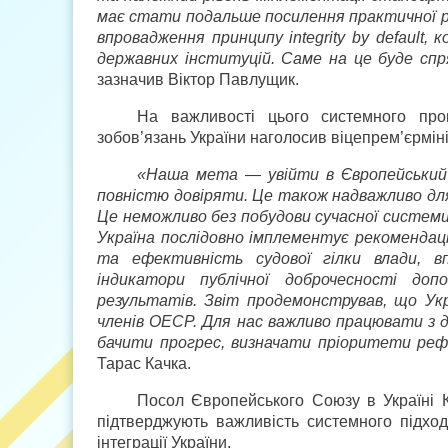
має стати подальше посилення практичної р
впровадження принципу integrity by default
державних інституцій. Саме на це буде сп
зазначив Віктор Павлущик.
На важливості цього системного про
зобов’язань України наголосив віцепрем’єр­міні
«Наша мета — увійти в Європейський
повністю довіряти. Це також надважливо для 
Це неможливо без побудови сучасної системи 
Україна послідовно імплементує рекомендац
та ефективність судової гілки влади, вп
індикатори публічної доброчесності до
результатів. Звіт продемонстрував, що Укр
членів ОЕСР. Для нас важливо працювати з д
бачити прогрес, визначати пріоритети реф
Тарас Качка.
Посол Європейського Союзу в Україні 
підтверджують важливість системного підход
інтеграції України.