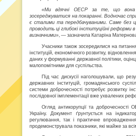
«Ми вдячні ОЕСР за те, що вона н
зосереджуватися на покаранні. Водночас спра
є сталими та передбачуваними. Саме без ць
проводить ці глибокі інституційні реформи в
визначними»
, — зазначила Катаріна Матернов
Учасники також зосередилися на питання
інституцій, економічного розвитку, відновленн
даних у формуванні державної політики, оцінці
малопомітними для суспільства.
Під час дискусії наголошували, що резу
державних інституцій, громадянського сусп
системи доброчесності потребує розвитку інс
послідовної імплементації вже ухвалених реф
Огляд антикорупції та доброчесності О
Україну. Документ ґрунтується на індикато
регулювання, так і практичне впровадження
продемонструвала показники, які майже за вс