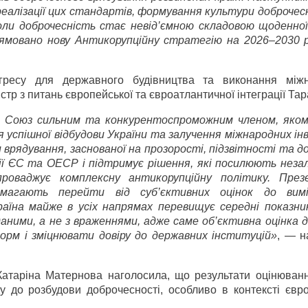
еалізації цих стандартів, формування культури доброчес
, коли доброчесність стає невід’ємною складовою щоденно
рямовано нову Антикорупційну стратегію на 2026–2030 
гресу для державного будівництва та виконання між
стр з питань європейської та євроатлантичної інтеграції Тар
 Союз сильним та конкурентоспроможним членом, яко
успішної відбудови України та залучення міжнародних інв
врядування, заснованої на прозорості, підзвітності та до
ії ЄС та ОЕСР і підтримує рішення, які посилюють неза
роваджує комплексну антикорупційну політику. През
помагають перейти від суб’єктивних оцінок до вимі
аїна майже в усіх напрямах перевищує середні показник
аними, а не з враженнями, адже саме об’єктивна оцінка д
орм і зміцнювати довіру до державних інституцій»
, — н
Катаріна Матернова наголосила, що результати оцінюва
у до розбудови доброчесності, особливо в контексті євро