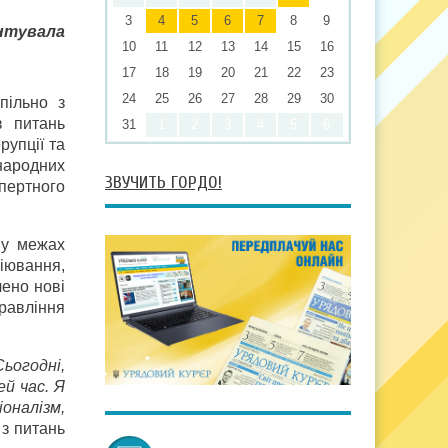
3
4
5
6
7
8
9
нтувала
10
11
12
13
14
15
16
17
18
19
20
21
22
23
24
25
26
27
28
29
30
пільно з
з питань
31
1
2
3
4
5
6
рупції та
народних
ЗВУЧИТЬ ГОРДО!
пертного
х у межах
біювання,
лено нові
равління
ьогодні,
ей час. Я
оналізм,
 з питань