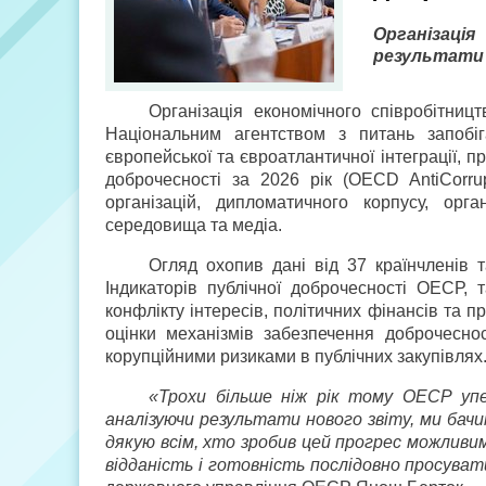
Організаці
результати 
Організація економічного співробітниц
Національним агентством з питань запобіг
європейської та євроатлантичної інтеграції, п
доброчесності за 2026 рік (OECD Anti­Corru
організацій, дипломатичного корпусу, орга
середовища та медіа.
Огляд охопив дані від 37 країн­членів 
Індикаторів публічної доброчесності ОЕСР, т
конфлікту інтересів, політичних фінансів та п
оцінки механізмів забезпечення доброчеснос
корупційними ризиками в публічних закупівлях
«Трохи більше ніж рік тому ОЕСР упе
аналізуючи результати нового звіту, ми бачи
дякую всім, хто зробив цей прогрес можливим
відданість і готовність послідовно просува