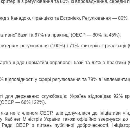
 критеріїв з регулювання та 80% із впровадження, середні 
оряд з Канадою, Францією та Естонією. Регулювання — 80%,
рмативної бази та 67% на практиці (ОЕСР — 80% та 45%).
критеріям регулювання (100%) і 71% критеріїв з реалізаці
дартів щодо нормативно­правової бази та 92% з практики
9% відповідності у сфері регулювання та 79% в імплемента
ті для державних службовців: Україна відповідає 92% кри
 (ОЕСР — 66% і 22%).
 яка не є членом ОЕСР, але долучилася до ініціативи «Ін
ку Кабінет Міністрів України також офіційно звернувся д
Ради ОЕСР з питань публічної доброчесності, ініціато