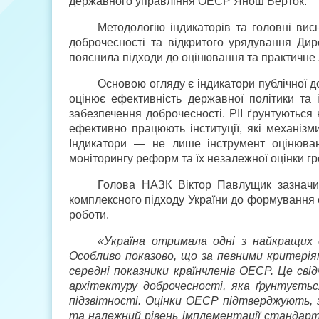
державного управління ОЕСР Янош Берток.
Методологію індикаторів та головні вис
доброчесності та відкритого урядування Ди
пояснила підходи до оцінювання та практичне
Основою огляду є індикатори публічної доб
оцінює ефективність державної політики та і
забезпечення доброчесності. PII ґрунтуються 
ефективно працюють інституції, які механіз
Індикатори — не лише інструмент оцінюван
моніторингу реформ та їх незалежної оцінки г
Голова НАЗК Віктор Павлущик зазначи
комплексного підходу України до формування
роботи.
«Україна отримала одні з найкращих о
Особливо показово, що за певними критері
середні показники країн­членів ОЕСР. Це св
архітектуру доброчесності, яка ґрунтуєтьс
підзвітності. Оцінки ОЕСР підтверджують, з
та належний рівень імплементації стандарт