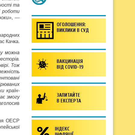
ності та
ї роботи
роки»
, —
ОГОЛОШЕННЯ:
ВИКЛИКИ В СУД
народних
ас Качка.
му можна
есторів.
ВАКЦИНАЦІЯ
вірі. Тож
ВІД COVID-19
лежність
ентовані
рюваних
и країн­
ЗАПИТАЙТЕ
ає змогу
В ЕКСПЕРТА
аголосив
ння ОЕСР
пейської
ІНДЕКС
ІНФЛЯЦІЇ