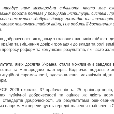
агадує нам: міжнародна спільнота часто має схи
вжня робота полягає у розбудові інституцій, систем і пр
ого неможливо здобути довіру громадян та інвесторів.
 умовах повномасштабної війни, і це робить її досягнення
а.
х доброчесності як одному з головних чинників стійкості 
я країни та зміцнення довіри громадян до влади та ролі ви
 прогресу реформ та комунікації результатів, які часто за
льтати, яких досягла Україна, стали можливими завдяки в
ільства та міжнародних партнерів. Водночас подальше з
титуційної спроможності, вдосконалення механізмів підзві
орм.
ЕСР 2026 охоплює 37 країн­членів та 25 країн­партнерів,
рах публічної доброчесності та оцінює як якість норм
 стандартів доброчесності. За результатами оцінювання
іма напрямами перевищують середні значення країн­членів 