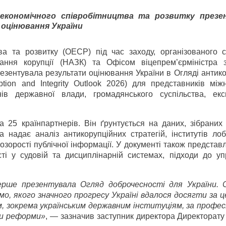
я економічного співробітництва та розвитку презе
оцінювання України
тва та розвитку (ОЕСР) під час заходу, організованого с
ання корупції (НАЗК) та Офісом віцепрем’єр­міністра 
резентувала результати оцінювання України в Огляді антико
ption and Integrity Outlook 2026) для представників між
нів державної влади, громадянського суспільства, екс
та 25 країн­партнерів. Він ґрунтується на даних, зібрани
а надає аналіз антикорупційних стратегій, інститутів ло
розорості публічної інформації. У документі також представ
ті у судовій та дисциплінарній системах, підходи до уп
.
рше презентувала Огляд доброчесності для України. С
мо, якого значного прогресу Україні вдалося досягти за ц
, зокрема українським державним інституціям, за професі
ти реформи»
, — зазначив заступник директора Директорату