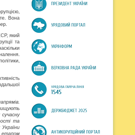
ПРЕЗИДЕНТ УКРАЇНИ
орупцією,
те. Вона
ер.
УРЯДОВИЙ ПОРТАЛ
ЕСР, який
упції та
УКРІНФОРМ
наскільки
налення.
олітики,
ВЕРХОВНА РАДА УКРАЇНИ
тивність
одальшої
УРЯДОВА ГАРЯЧА ЛІНІЯ
1545
апрямів.
евищують
ДЕРЖБЮДЖЕТ 2025
 сучасну
рості та
 України
АНТИКОРУПЦІЙНИЙ ПОРТАЛ
м етапом