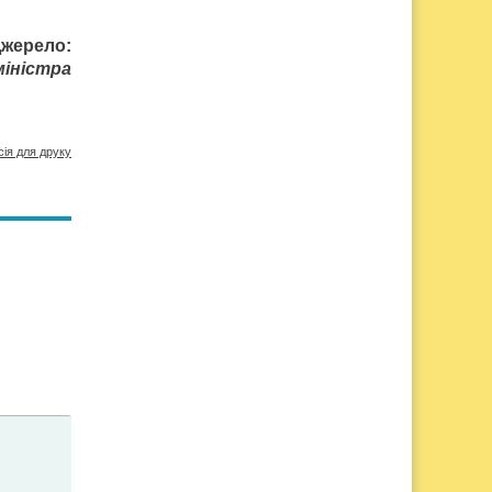
жерело:
міністра
сія для друку