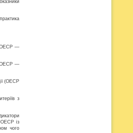
показники
 практика
ї (ОЕСР —
 (ОЕСР —
ції (ОЕСР
теріїв з
дикатори
о ОЕСР із
ром чого