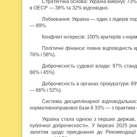
Стратегічна основа: Україна виконує 73%
в ОЕСР — 38% та 32% відповідно.
Лобіювання: Україна — один з лідерів п
— 89%.
Конфлікт інтересів: 100% критеріїв з но
Політичні фінанси: повна відповідність 
76% і 58%).
Доброчесність судової влади: 97% стан
66% і 45%)
Доброчесність в органах прокуратури: 6
— 66% і 52%).
Система дисциплінарної відповідальнос
нормативно­правової бази й 33% — з практики
Україна стала однією з перших держав,
публічної доброчесності». У березні 2025 ро
запитом щодо приєднання до Рекомендації 