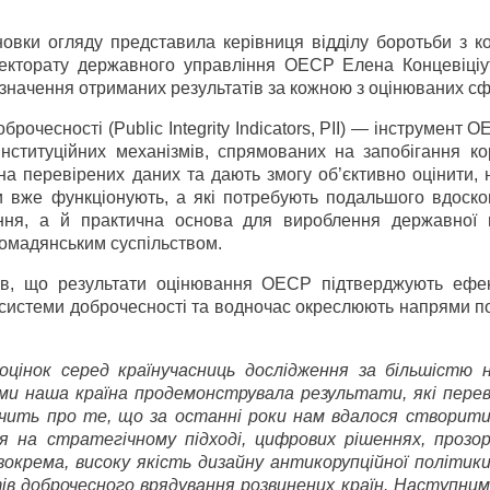
новки огляду представила керівниця відділу боротьби з к
ректорату державного управління ОЕСР Елена Концевіціу
 значення отриманих результатів за кожною з оцінюваних сф
рочесності (Public Integrity Indicators, PII) — інструмент О
нституційних механізмів, спрямованих на запобігання кор
на перевірених даних та дають змогу об’єктивно оцінити, 
ми вже функціонують, а які потребують подальшого вдоско
ня, а й практична основа для вироблення державної п
ромадянським суспільством.
в, що результати оцінювання ОЕСР підтверджують ефек
 системи доброчесності та водночас окреслюють напрями п
цінок серед країн­учасниць дослідження за більшістю н
ями наша країна продемонструвала результати, які пер
ідчить про те, що за останні роки нам вдалося створити
я на стратегічному підході, цифрових рішеннях, прозо
окрема, високу якість дизайну антикорупційної політики
ів доброчесного врядування розвинених країн. Наступни