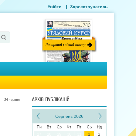
Увійти
|
Зареєструватись
АРХІВ ПУБЛІКАЦІЙ
24 червня
Серпень 2026
Пн
Вт
Ср
Чт
Пт
Сб
Нд
27
28
29
30
31
1
2