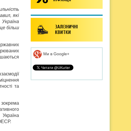
льність
авил, які
 Україна
ЗАЛІЗНИЧНІ
 ще більш
КВИТКИ
державних
мірюваних
Ми в Google+
лишаються
заємодії
міцнення
тності та
 зокрема
ативного
 Україна
ОЕСР.