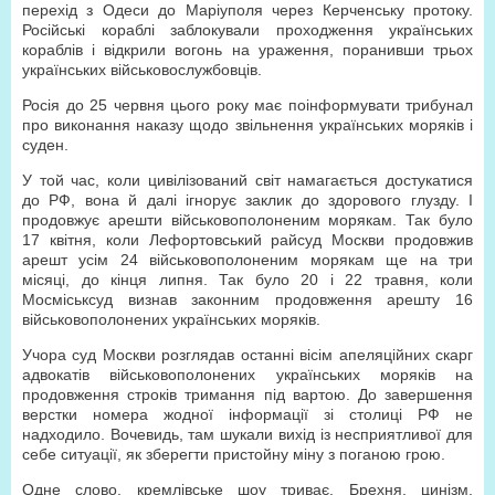
перехід з Одеси до Маріуполя через Керченську протоку.
Російські кораблі заблокували проходження українських
кораблів і відкрили вогонь на ураження, поранивши трьох
українських військовослужбовців.
Росія до 25 червня цього року має поінформувати трибунал
про виконання наказу щодо звільнення українських моряків і
суден.
У той час, коли цивілізований світ намагається достукатися
до РФ, вона й далі ігнорує заклик до здорового глузду. І
продовжує арешти військовополоненим морякам. Так було
17 квітня, коли Лефортовський райсуд Москви продовжив
арешт усім 24 військовополоненим морякам ще на три
місяці, до кінця липня. Так було 20 і 22 травня, коли
Мосміськсуд визнав законним продовження арешту 16
військовополонених українських моряків.
Учора суд Москви розглядав останні вісім апеляційних скарг
адвокатів військовополонених українських моряків на
продовження строків тримання під вартою. До завершення
верстки номера жодної інформації зі столиці РФ не
надходило. Вочевидь, там шукали вихід із несприятливої для
себе ситуації, як зберегти пристойну міну з поганою грою.
Одне слово, кремлівське шоу триває. Брехня, цинізм,