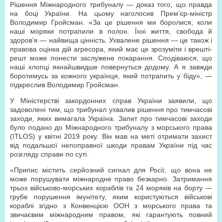
Рішення Міжнародного трибуналу — доказ того, що правда
на боці України. На цьому наголосив Прем’єр-міністр
Володимир Гройсман. «За це рішення ми боролися, коли
наші моряки потрапили в полон. Їхні життя, свобода й
здоров’я — найвища цінність. Ухвалене рішення — це також і
правова оцінка дій агресора, який має це зрозуміти і врешті-
решт може понести заслужене покарання. Сподіваюся, що
наші хлопці якнайшвидше повернуться додому. А я завжди
боротимусь за кожного українця, який потрапить у біду», —
підкреслив Володимир Гройсман.
У Міністерстві закордонних справ України заявили, що
задоволені тим, що трибунал ухвалив рішення про тимчасові
заходи, яких вимагала Україна. Запит про тимчасові заходи
було подано до Міжнародного трибуналу з морського права
(ITLOS) у квітні 2019 року. Він мав на меті отримати захист
від подальшої непоправної шкоди правам України під час
розгляду справи по суті.
«Припис містить серйозний сигнал для Росії, що вона не
може порушувати міжнародне право безкарно. Затримання
трьох військово-морських кораблів та 24 моряків на борту —
грубе порушення імунітету, яким користуються військові
кораблі згідно з Конвенцією ООН з морського права та
звичаєвим міжнародним правом, які гарантують повний