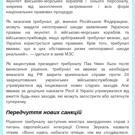
імунітет військово-морських кораблів і їхнього персоналу,
зокрема від захоплення, затримання і всіх форм
національних правових процедур.
Як зазначив трибунал, дії, вчинені Російською Федерацією,
можуть завдати непоправної шкоди заявленим Україною
правам на імунітет її військово-морських кораблів та
військовослужбовців, якщо арбітражний трибунал визнає, що
Україна користується цими правами. Крім того, трибунал
вважає, що в цих обставинах ризик непоправної шкоди
реальний», — ідеться в заяві МЗС.
Як акцентував президент трибуналу Пак Чжин Хьон після
винесення рішення, трибунал не вважає за необхідне
вимагати від РФ закрити кримінальні справи проти 24
заарештованих українських військовослужбовців й
утримуватися від ініціювання нових слідчих заходів. Але
вважає за доцільне наказати Росії й Україні утримуватися від
вжиття будь-яких заходів, які можуть загострити або затягнути
суперечку.
Передчуття нових санкцій
Рішення трибуналу заступник міністра закордонних справ з
питань європейської інтеграції Олена Зеркаль назвала
чітким. «Воно навіть набагато чіткіше, ніж ми сподівалися.