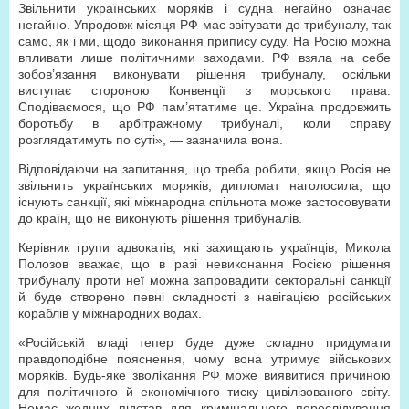
Звільнити українських моряків і судна негайно означає
негайно. Упродовж місяця РФ має звітувати до трибуналу, так
само, як і ми, щодо виконання припису суду. На Росію можна
впливати лише політичними заходами. РФ взяла на себе
зобов’язання виконувати рішення трибуналу, оскільки
виступає стороною Конвенції з морського права.
Сподіваємося, що РФ пам’ятатиме це. Україна продовжить
боротьбу в арбітражному трибуналі, коли справу
розглядатимуть по суті», — зазначила вона.
Відповідаючи на запитання, що треба робити, якщо Росія не
звільнить українських моряків, дипломат наголосила, що
існують санкції, які міжнародна спільнота може застосовувати
до країн, що не виконують рішення трибуналів.
Керівник групи адвокатів, які захищають українців, Микола
Полозов вважає, що в разі невиконання Росією рішення
трибуналу проти неї можна запровадити секторальні санкції
й буде створено певні складності з навігацією російських
кораблів у міжнародних водах.
«Російській владі тепер буде дуже складно придумати
правдоподібне пояснення, чому вона утримує військових
моряків. Будь-яке зволікання РФ може виявитися причиною
для політичного й економічного тиску цивілізованого світу.
Немає жодних підстав для кримінального переслідування