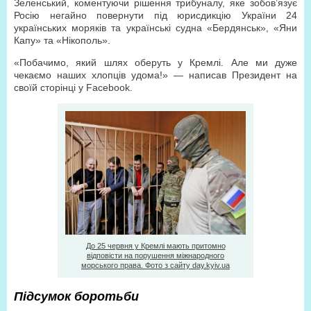
Зеленський, коментуючи рішення трибуналу, яке зобов’язує
Росію негайно повернути під юрисдикцію України 24
українських моряків та українські судна «Бердянськ», «Яни
Капу» та «Нікополь».
«Побачимо, який шлях оберуть у Кремлі. Але ми дуже
чекаємо наших хлопців удома!» — написав Президент на
своїй сторінці у Facebook.
До 25 червня у Кремлі мають притомно
відповісти на порушення міжнародного
морського права. Фото з сайту day.kyiv.ua
Підсумок боротьби