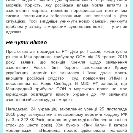
моряків. Користь, яку російська влада могла витягти із
захоплення моряків, повністю перекривається політичним
тиском, політичними зобов’язаннями, які пов’язані з цією
ситуацією. Росії вигідніше уникнути нових санкцій, уникнути
проблем у зв’язку з морським судноплавством», — уточнив
адвокат.
Не чути нікого
Прес-секретар президента РФ Дмитро Пєсков, коментуючи
рішення Міжнародного трибуналу ООН від 25 травня 2019
року, заявив, що позиція Кремля щодо звільнення
захоплених Росією біля берегів анексованого Криму
українських моряків не змінилася і їхню долю мають
вирішити російські слідство і суд, повідомляє УНІАН з
посиланням на Радіо Свобода. В МЗС РФ заявили, що
Міжнародний трибунал ООН з морського права не має
юрисдикції розглядати вимоги України до РФ звільнити
захоплені військові судна і моряків.
Нагадаємо, 24 українців, захоплених уранці 25 листопада
2018 року, звинуватили в незаконному перетині кордону РФ
(ч. 3 ст. 322 КК Росії, покарання у вигляді позбавлення волі на
строк до шести років). Хоч буксир «Яни Капу» й катери
«Бердянськ» і «Нікополь» просто здійснювали плановий