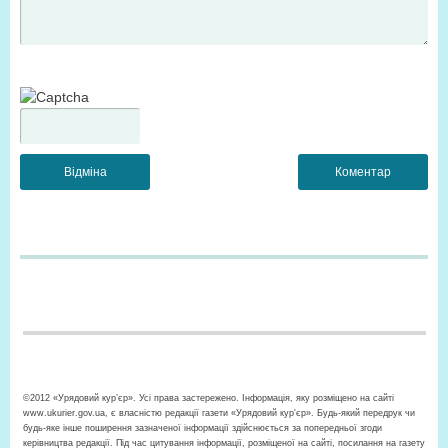
©2012 «Урядовий кур’єр». Усі права застережено. Інформація, яку розміщено на сайті
www.ukurier.gov.ua, є власністю редакції газети «Урядовий кур'єр». Будь-який передрук чи
будь-яке інше поширення зазначеної інформації здійснюється за попередньої згоди
керівництва редакції. Під час цитування інформації, розміщеної на сайті, посилання на газету