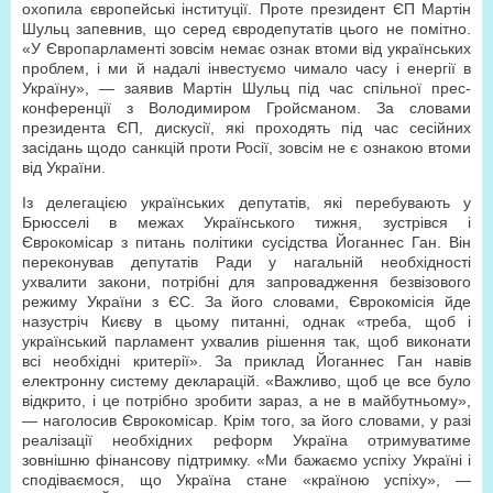
охопила європейські інституції. Проте президент ЄП Мартін
Шульц запевнив, що серед євродепутатів цього не помітно.
«У Європарламенті зовсім немає ознак втоми від українських
проблем, і ми й надалі інвестуємо чимало часу і енергії в
Україну», — заявив Мартін Шульц під час спільної прес-
конференції з Володимиром Гройсманом. За словами
президента ЄП, дискусії, які проходять під час сесійних
засідань щодо санкцій проти Росії, зовсім не є ознакою втоми
від України.
Із делегацією українських депутатів, які перебувають у
Брюсселі в межах Українського тижня, зустрівся і
Єврокомісар з питань політики сусідства Йоганнес Ган. Він
переконував депутатів Ради у нагальній необхідності
ухвалити закони, потрібні для запровадження безвізового
режиму України з ЄС. За його словами, Єврокомісія йде
назустріч Києву в цьому питанні, однак «треба, щоб і
український парламент ухвалив рішення так, щоб виконати
всі необхідні критерії». За приклад Йоганнес Ган навів
електронну систему декларацій. «Важливо, щоб це все було
відкрито, і це потрібно зробити зараз, а не в майбутньому»,
— наголосив Єврокомісар. Крім того, за його словами, у разі
реалізації необхідних реформ Україна отримуватиме
зовнішню фінансову підтримку. «Ми бажаємо успіху Україні і
сподіваємося, що Україна стане «країною успіху», —