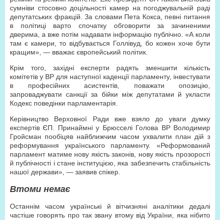
сумніви стосовно доцільності камер на погоджувальній раді
депутатських фракцій. За словами Пета Кокса, певні питання
в політиці варто спочатку обговорити за зачиненими
дверима, а вже потім надавати інформацію публічно. «А коли
там є камери, то відбувається Голлівуд, бо кожен хоче бути
кращим», — вважає європейський політик.
Крім того, західні експерти радять зменшити кількість
комітетів у ВР для наступної каденції парламенту, інвестувати
в професійних асистентів, поважати опозицію,
запроваджувати санкції за бійки між депутатами й укласти
Кодекс поведінки парламентарія.
Керівництво Верховної Ради вже взяло до уваги думку
експертів ЄП. Принаймні у Брюсселі Голова ВР Володимир
Гройсман пообіцяв найближчим часом ухвалити план дій з
реформування українського парламенту. «Реформований
парламент матиме нову якість законів, нову якість прозорості
й публічності і стане інституцією, яка забезпечить стабільність
нашої держави», — заявив спікер.
Втоми немає
Останнім часом українські й вітчизняні аналітики дедалі
частіше говорять про так звану втому від України, яка нібито