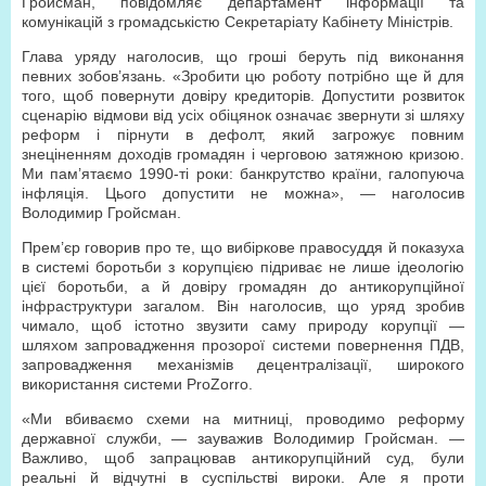
Гройсман, повідомляє департамент інформації та
комунікацій з громадськістю Секретаріату Кабінету Міністрів.
Глава уряду наголосив, що гроші беруть під виконання
певних зобов’язань. «Зробити цю роботу потрібно ще й для
того, щоб повернути довіру кредиторів. Допустити розвиток
сценарію відмови від усіх обіцянок означає звернути зі шляху
реформ і пірнути в дефолт, який загрожує повним
знеціненням доходів громадян і черговою затяжною кризою.
Ми пам’ятаємо 1990-ті роки: банкрутство країни, галопуюча
інфляція. Цього допустити не можна», — наголосив
Володимир Гройсман.
Прем’єр говорив про те, що вибіркове правосуддя й показуха
в системі боротьби з корупцією підриває не лише ідеологію
цієї боротьби, а й довіру громадян до антикорупційної
інфраструктури загалом. Він наголосив, що уряд зробив
чимало, щоб істотно звузити саму природу корупції —
шляхом запровадження прозорої системи повернення ПДВ,
запровадження механізмів децентралізації, широкого
використання системи ProZorro.
«Ми вбиваємо схеми на митниці, проводимо реформу
державної служби, — зауважив Володимир Гройсман. —
Важливо, щоб запрацював антикорупційний суд, були
реальні й відчутні в суспільстві вироки. Але я проти