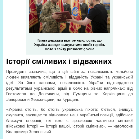
Глава держави вкотре наголосив, що
Україна завжди шануватиме своїх героїв.
Фото з сайту president.gov.ua
Історії сміливих і відважних
Президент зазначив, що в цій війні за незалежність мільйони
людей виявляють сміливість і відданість Україні та українській
ідеї. За його словами, незалежність України підтверджена
результатами української армії в боях на різних напрямках: від
Гостомеля до Донеччини, від Сумщини та Харківщини до
Запоріжжя й Херсонщини, на Курщині.
«Україна стоїть, бо стоїть українська піхота: б’ється, знищує
окупанта, захищає та відновлює наші українські позиції, здійснює
блискучі операції, які вже є зразковою частиною світової
військової історії — історії вашої, історії сміливих», — наголосив
Володимир Зеленський.