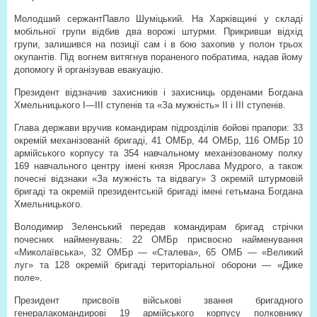
Молодший сержантПавло Шуміцький. На Харківщині у складі
мобільної групи відбив два ворожі штурми. Прикривши відхід
групи, залишився на позиції сам і в бою захопив у полон трьох
окупантів. Під вогнем витягнув пораненого побратима, надав йому
допомогу й організував евакуацію.
Президент відзначив захисників і захисниць орденами Богдана
Хмельницького І—ІІІ ступенів та «За мужність» ІІ і ІІІ ступенів.
Глава держави вручив командирам підрозділів бойові прапори: 33
окремій механізованій бригаді, 41 ОМБр, 44 ОМБр, 116 ОМБр 10
армійського корпусу та 354 навчальному механізованому полку
169 навчального центру імені князя Ярослава Мудрого, а також
почесні відзнаки «За мужність та відвагу» 3 окремій штурмовій
бригаді та окремій президентській бригаді імені гетьмана Богдана
Хмельницького.
Володимир Зеленський передав командирам бригад стрічки
почесних найменувань: 22 ОМБр присвоєно найменування
«Миколаївська», 32 ОМБр — «Сталева», 65 ОМБ — «Великий
луг» та 128 окремій бригаді територіальної оборони — «Дике
поле».
Президент присвоїв військові звання бригадного
генералакомандирові 19 армійського корпусу полковнику