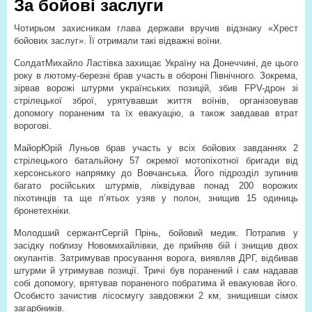
За бойові заслуги
Чотирьом захисникам глава держави вручив відзнаку «Хрест
бойових заслуг». Її отримали такі відважні воїни.
СолдатМихайло Ластівка захищає Україну на Донеччині, де цього
року в лютому-березні брав участь в обороні Північного. Зокрема,
зірвав ворожі штурми українських позицій, збив FPV-дрон зі
стрілецької зброї, урятувавши життя воїнів, організовував
допомогу пораненим та їх евакуацію, а також завдавав втрат
ворогові.
МайорЮрій Луньов брав участь у всіх бойових завданнях 2
стрілецького батальйону 57 окремої мотопіхотної бригади від
херсонського напрямку до Вовчанська. Його підрозділ зупинив
багато російських штурмів, ліквідував понад 200 ворожих
піхотинців та ще п’ятьох узяв у полон, знищив 15 одиниць
бронетехніки.
Молодший сержантСергій Прінь, бойовий медик. Потрапив у
засідку поблизу Новомихайлівки, де прийняв бій і знищив двох
окупантів. Затримував просування ворога, виявляв ДРГ, відбивав
штурми й утримував позиції. Тричі був поранений і сам надавав
собі допомогу, врятував пораненого побратима й евакуював його.
Особисто зачистив лісосмугу завдовжки 2 км, знищивши сімох
загарбників.