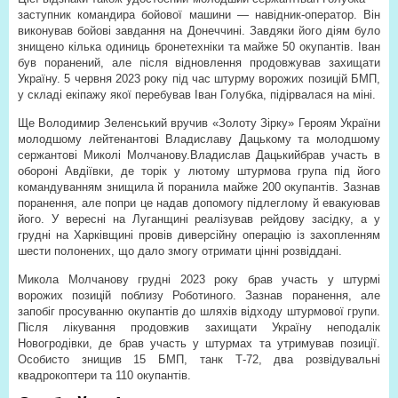
заступник командира бойової машини — навідник-оператор. Він
виконував бойові завдання на Донеччині. Завдяки його діям було
знищено кілька одиниць бронетехніки та майже 50 окупантів. Іван
був поранений, але після відновлення продовжував захищати
Україну. 5 червня 2023 року під час штурму ворожих позицій БМП,
у складі екіпажу якої перебував Іван Голубка, підірвалася на міні.
Ще Володимир Зеленський вручив «Золоту Зірку» Героям України
молодшому лейтенантові Владиславу Дацькому та молодшому
сержантові Миколі Молчанову.Владислав Дацькийбрав участь в
обороні Авдіївки, де торік у лютому штурмова група під його
командуванням знищила й поранила майже 200 окупантів. Зазнав
поранення, але попри це надав допомогу підлеглому й евакуював
його. У вересні на Луганщині реалізував рейдову засідку, а у
грудні на Харківщині провів диверсійну операцію із захопленням
шести полонених, що дало змогу отримати цінні розвіддані.
Микола Молчанову грудні 2023 року брав участь у штурмі
ворожих позицій поблизу Роботиного. Зазнав поранення, але
запобіг просуванню окупантів до шляхів відходу штурмової групи.
Після лікування продовжив захищати Україну неподалік
Новогродівки, де брав участь у штурмах та утримував позиції.
Особисто знищив 15 БМП, танк Т-72, два розвідувальні
квадрокоптери та 110 окупантів.