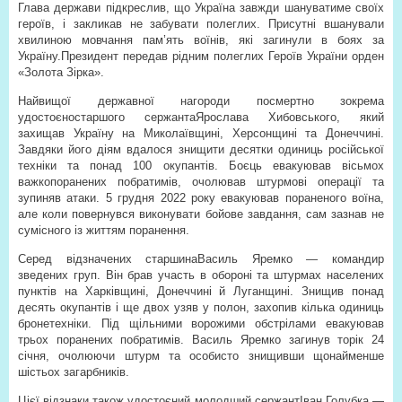
Глава держави підкреслив, що Україна завжди шануватиме своїх
героїв, і закликав не забувати полеглих. Присутні вшанували
хвилиною мовчання пам’ять воїнів, які загинули в боях за
Україну.Президент передав рідним полеглих Героїв України орден
«Золота Зірка».
Найвищої державної нагороди посмертно зокрема
удостоєностаршого сержантаЯрослава Хибовського, який
захищав Україну на Миколаївщині, Херсонщині та Донеччині.
Завдяки його діям вдалося знищити десятки одиниць російської
техніки та понад 100 окупантів. Боєць евакуював вісьмох
важкопоранених побратимів, очолював штурмові операції та
зупиняв атаки. 5 грудня 2022 року евакуював пораненого воїна,
але коли повернувся виконувати бойове завдання, сам зазнав не
сумісного із життям поранення.
Серед відзначених старшинаВасиль Яремко — командир
зведених груп. Він брав участь в обороні та штурмах населених
пунктів на Харківщині, Донеччині й Луганщині. Знищив понад
десять окупантів і ще двох узяв у полон, захопив кілька одиниць
бронетехніки. Під щільними ворожими обстрілами евакуював
трьох поранених побратимів. Василь Яремко загинув торік 24
січня, очолюючи штурм та особисто знищивши щонайменше
шістьох загарбників.
Цієї відзнаки також удостоєний молодший сержантІван Голубка —