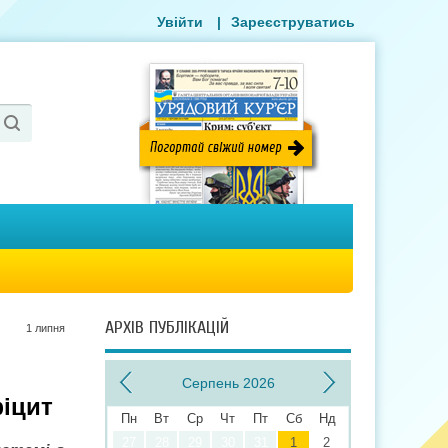
Увійти
|
Зареєструватись
АРХІВ ПУБЛІКАЦІЙ
1 липня
Серпень 2026
фіцит
Пн
Вт
Ср
Чт
Пт
Сб
Нд
27
28
29
30
31
1
2