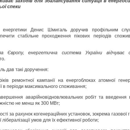
живає заходів для збалансування ситуації в енергос
ьої спеки
тр енергетики Денис Шмигаль доручив профільним сл
зпечити стабільне проходження пікових періодів спожи
а Європу, енергетична система України відчуває о
го.
ь дав такі доручення:
фіків ремонтної кампанії на енергоблоках атомної генер
ії в періоди максимального споживання;
завершення аварійно­відновлювальних робіт та введення 
жністю не менш як 300 МВт;
сті за рахунок когенераційних установок, зокрема газової г
 лібералізації умов для їх ефективної роботи;