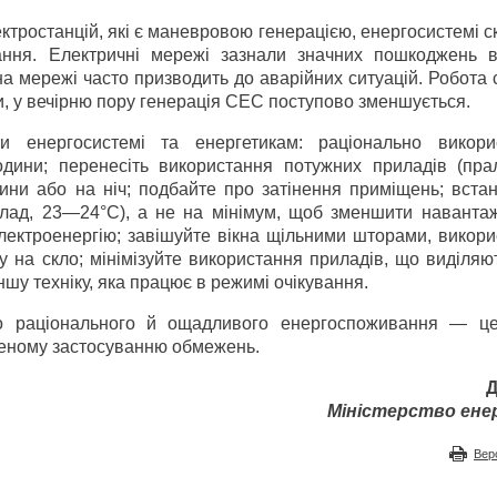
ктростанцій, які є маневровою генерацією, енергосистемі 
ання. Електричні мережі зазнали значних пошкоджень в
на мережі часто призводить до аварійних ситуацій. Робота
ди, у вечірню пору генерація СЕС поступово зменшується.
и енергосистемі та енергетикам: раціонально викори
години; перенесіть використання потужних приладів (пра
ини або на ніч; подбайте про затінення приміщень; вста
клад, 23—24°C), а не на мінімум, щоб зменшити наванта
лектроенергію; завішуйте вікна щільними шторами, викори
у на скло; мінімізуйте використання приладів, що виділяю
ншу техніку, яка працює в режимі очікування.
о раціонального й ощадливого енергоспоживання — це
шеному застосуванню обмежень.
Д
Міністерство ене
Вер