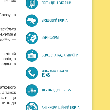
 пікових
ПРЕЗИДЕНТ УКРАЇНИ
 Союзу та
УРЯДОВИЙ ПОРТАЛ
аскільки
нергії в
УКРІНФОРМ
ання»
, —
 в літній
ВЕРХОВНА РАДА УКРАЇНИ
вачів, а
ладам та
УРЯДОВА ГАРЯЧА ЛІНІЯ
1545
аткового
ДЕРЖБЮДЖЕТ 2025
 а також
ає те, що
ати їх до
АНТИКОРУПЦІЙНИЙ ПОРТАЛ