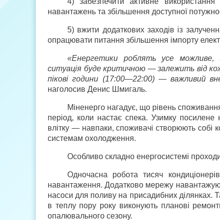
4) забезпечити активне використання 
навантажень та збільшення доступної потужнос
5) вжити додаткових заходів із залученн
опрацювати питання збільшення імпорту елек
«Енергетики роблять усе можливе, 
ситуація буде критичною — залежить від кож
пікові години (17:00—22:00) — важливий в
наголосив Денис Шмигаль.
Міненерго нагадує, що рівень споживання е
період, коли настає спека. Узимку посилене 
влітку — навпаки, споживачі створюють собі 
системам охолодження.
Особливо складно енергосистемі проходити
Одночасна робота тисяч кондиціонері
навантаження. Додатково мережу навантажуют
насоси для поливу на присадибних ділянках. Т
в теплу пору року виконують планові ремонти
опалювального сезону.