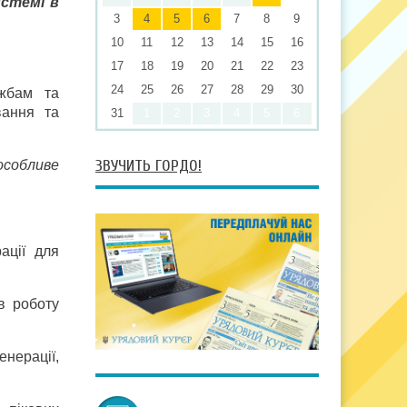
истемі в
3
4
5
6
7
8
9
10
11
12
13
14
15
16
17
18
19
20
21
22
23
24
25
26
27
28
29
30
ужбам та
вання та
31
1
2
3
4
5
6
ЗВУЧИТЬ ГОРДО!
собливе
ації для
в роботу
енерації,