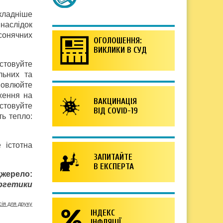
складніше
наслідок
 сонячних
ОГОЛОШЕННЯ:
ВИКЛИКИ В СУД
стовуйте
льних та
новлюйте
ження на
ВАКЦИНАЦІЯ
стовуйте
ВІД COVID-19
ть тепло:
 істотна
ЗАПИТАЙТЕ
В ЕКСПЕРТА
жерело:
ргетики
сія для друку
ІНДЕКС
ІНФЛЯЦІЇ