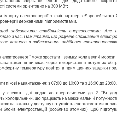
установок зберігання енергії для додаткового покриття
ті системи орієнтовно на 300 МВт;
я імпорту електроенергії з країн­партнерів Європейського
троенергії державними підприємствами.
щоб забезпечити стабільність енергосистеми. Але н
ного з нас. Пам’ятаймо, що розумне споживання електрое
несок кожного в забезпечення надійного електропостач
лектроенергії може зростати і взимку, коли великі морози, і
навантаження виникає через використання потужних обігрі
комфортну температуру повітря в приміщеннях завдяки при
 пікові навантаження: з 07:00 до 10:00 та з 16:00 до 23:00.
в у спекотні дні додає до енергосистеми до 2 ГВт дод
ь холодильники, що працюють на максимальній потужності,
акож на загальну доступну потужність енергосистеми вплив
 блоків електростанцій (особливо атомних), щоб підготув