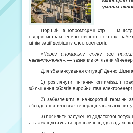
Міненерго в
умовах літн
Перший віцепрем’єр­міністр — мініс
підприємствам енергетичного сектору забе
мінімізації дефіциту електроенергії.
«Через аномальну спеку, що накрил
навантаження»
, — зазначив очільник Міненер
Для збалансування ситуації Денис Шмигал
1) розглянути питання оптимізації гра
збільшення обсягів виробництва електроенерг
2) забезпечити в найкоротші терміни 
обладнання теплової генерації загальною поту
3) посилити залучення додаткової потужно
а також підготувати пропозиції щодо подальшої