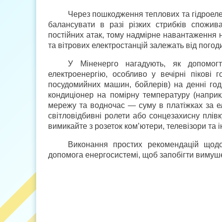
Через пошкодження теплових та гідроеле
балансувати в разі різких стрибків спожив
постійних атак, тому надмірне навантаження 
та вітрових електростанцій залежать від пого
У Міненерго нагадують, як допомогт
електроенергію, особливо у вечірні пікові 
посудомийних машин, бойлерів) на денні год
кондиціонер на помірну температуру (напри
мережу та водночас — суму в платіжках за е
світловідбивні ролети або сонцезахисну плівк
вимикайте з розеток ком’ютери, телевізори та і
Виконання простих рекомендацій щод
допомога енергосистемі, щоб запобігти виму