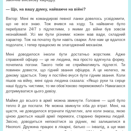
— Що, на вашу думку, найважче на війні?
Віктор: Мені як командирові певної ланки довелось усвідомити,
що не все знаю. Тож вчився на ходу. Та найважче було
перебувати 24/7 з підлеглими, з якими до війни був зовсім
незнайомий. Усі ми були різними: кожен мав вади, складний
характер. Тож на початку були навіть сварки. Але нам це вдалося
подолати, і тепер працюємо як злагоджений механізм.
Мені доводилося інколи бути достатньо жорстким. Адже
справжній офіцер — це не людина, яка просто вдягнула форму,
почепила погони. Такого тебе не сприйматимуть підлеглі. Ти
повинен довести, що гідний звання офіцера. А це нелегко, як
декому здається. Тому я постійно вчуся бути гідним звання. Коли
пішов на війну, мені одна людина сказала: «Якщо руки та серце
наші будуть чистими, то ми обов’язково переможемо!» Намагаюся
дотримуватися цього девізу.
Майже до всього в армії можна звикнути. Головне — щоб було
тепло й де поспати. Не можна звикнути хіба до втрат. Мені, на
щастя, не доводилося втрачати підлеглих, але коли знаєш, якою
ціною даються нашій армії перемоги, старанно бережеш людей.
Звісно, доводиться непокоїтися за рідних, які залишилися в
Нікополі. Дружина працює в лікарні, батько — інвалід, а ще маю