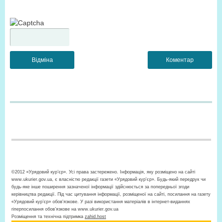
©2012 «Урядовий кур’єр». Усі права застережено. Інформація, яку розміщено на сайті
www.ukurier.gov.ua, є власністю редакції газети «Урядовий кур'єр». Будь-який передрук чи
будь-яке інше поширення зазначеної інформації здійснюється за попередньої згоди
керівництва редакції. Під час цитування інформації, розміщеної на сайті, посилання на газету
«Урядовий кур’єр» обов'язкове. У разі використання матеріалів в інтернет-виданнях
гіперпосилання обов’язкове на www.ukurier.gov.ua
Розміщення та технічна підтримка
zahid.host