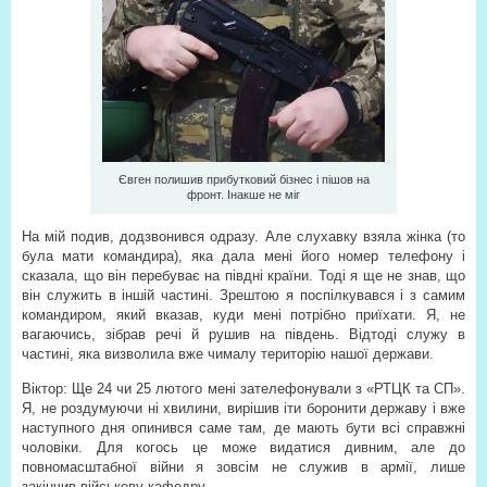
Євген полишив прибутковий бізнес і пішов на
фронт. Інакше не міг
На мій подив, додзвонився одразу. Але слухавку взяла жінка (то
була мати командира), яка дала мені його номер телефону і
сказала, що він перебуває на півдні країни. Тоді я ще не знав, що
він служить в іншій частині. Зрештою я поспілкувався і з самим
командиром, який вказав, куди мені потрібно приїхати. Я, не
вагаючись, зібрав речі й рушив на південь. Відтоді служу в
частині, яка визволила вже чималу територію нашої держави.
Віктор: Ще 24 чи 25 лютого мені зателефонували з «РТЦК та СП».
Я, не роздумуючи ні хвилини, вирішив іти боронити державу і вже
наступного дня опинився саме там, де мають бути всі справжні
чоловіки. Для когось це може видатися дивним, але до
повномасштабної війни я зовсім не служив в армії, лише
закінчив військову кафедру.