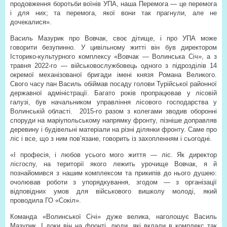
продовження боротьби воїнів УПА, наша Перемога — це перемога
і для них; та перемога, якої вони так прагнули, але не
дочекалися».
Василь Мазурик про Вовчак, своє дітище, і про УПА може
говорити безупинно. У цивільному житті він був директором
Історико-культурного комплексу «Вовчак — Волинська Січ», а з
травня 2022-го — військовослужбовець одного з підрозділів 14
окремої механізованої бригади імені князя Романа Великого.
Свого часу пан Василь обіймав посаду голови Турійської районної
державної адміністрації. Багато років пропрацював у лісовій
галузі, був начальником управління лісового господарства у
Волинській області.
2015-го разом з колегами зводив оборонні
споруди на маріупольському напрямку фронту, пізніше доправляв
деревину і будівельні матеріали на різні ділянки фронту. Саме про
ліс і все, що з ним пов’язане, говорить із захопленням і сьогодні.
«І професія, і любов усього мого життя — ліс. Як директор
лісгоспу, на території якого лежить урочище Вовчак, я й
познайомився з нашим комплексом та прикипів до нього душею:
очолював роботи з упорядкування, згодом — з організації
відповідних умов для військового вишколу молоді, який
проводила ГО «Сокіл».
Команда «Волинської Січі» дуже велика, наголошує Василь
Мазурик. І доки він на фронті, люди, які вклали в комплекс так