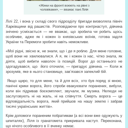
«Жінки на фронті воюють на рівні з
чоловіками», — вважає пані Лілія
Лілі 22, і вона у складі свого підрозділу бригади визволяла північ
Харківщини від рашистів. Розповідаючи про контрнаступ, дівчина
знічено усміхається — не вважає, що зробила чи робить щось
особливе, адже як і кожен із князівських воїнів, готова задля
України та Перемоги зробити навіть неможливе.
«Мої рідні, звісно ж, не знали, що і де я роблю. Для мене головне,
щоб вони не хвилювалися. А я, як і кожен із нас, чітко знала, як
діяти, щоб вибити наволоч із позицій. Ворог до останнього не
здогадувався, що
його оточили, — пригадує дівчина. — Коли ж
зрозумів, яке в нього становище, зав’язався запеклий бій.
Якщо щиро, то для мене, та й для всіх, хто був поряд зі мною,
панічні крики ворога, його спроби евакуювати поранених, вибухи,
коли він підривав боєкомплект, звучали, як музика. Нелюди не
заслуговують ні на жаль, ні на співчуття. Смерть ворога — це
відповідальність ворога, який прийшов на нашу землю і забрав
тисячі українських життів».
Крім допомоги пораненим побратимам (а всі вони вже одужують у
шпиталях), Ліля із гранатомета прикривала наступ. Переконана,
що нічого особливого в її вчинку немає.