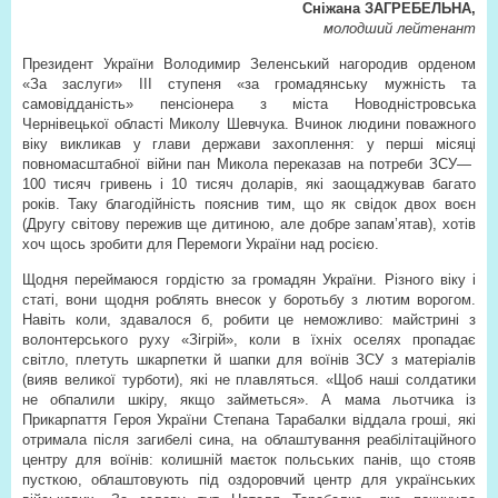
Сніжана ЗАГРЕБЕЛЬНА,
молодший лейтенант
Президент України Володимир Зеленський нагородив орденом
«За заслуги» ІІІ ступеня «за громадянську мужність та
самовідданість» пенсіонера з міста Новодністровська
Чернівецької області Миколу Шевчука. Вчинок людини поважного
віку викликав у глави держави захоплення: у перші місяці
повномасштабної війни пан Микола переказав на потреби ЗСУ—
100 тисяч гривень і 10 тисяч доларів, які заощаджував багато
років. Таку благодійність пояснив тим, що як свідок двох воєн
(Другу світову пережив ще дитиною, але добре запам’ятав), хотів
хоч щось зробити для Перемоги України над росією.
Щодня переймаюся гордістю за громадян України. Різного віку і
статі, вони щодня роблять внесок у боротьбу з лютим ворогом.
Навіть коли, здавалося б, робити це неможливо: майстрині з
волонтерського руху «Зігрій», коли в їхніх оселях пропадає
світло, плетуть шкарпетки й шапки для воїнів ЗСУ з матеріалів
(вияв великої турботи), які не плавляться. «Щоб наші солдатики
не обпалили шкіру, якщо займеться». А мама льотчика із
Прикарпаття Героя України Степана Тарабалки віддала гроші, які
отримала після загибелі сина, на облаштування реабілітаційного
центру для воїнів: колишній маєток польських панів, що стояв
пусткою, облаштовують під оздоровчий центр для українських