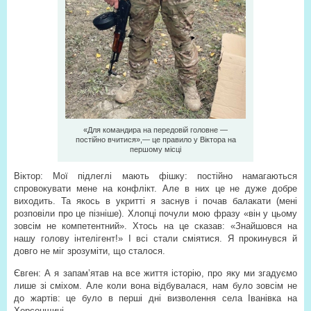
«Для командира на передовій головне —
постійно вчитися»,— це правило у Віктора на
першому місці
Віктор: Мої підлеглі мають фішку: постійно намагаються
спровокувати мене на конфлікт. Але в них це не дуже добре
виходить. Та якось в укритті я заснув і почав балакати (мені
розповіли про це пізніше). Хлопці почули мою фразу «він у цьому
зовсім не компетентний». Хтось на це сказав: «Знайшовся на
нашу голову інтелігент!» І всі стали сміятися. Я прокинувся й
довго не міг зрозуміти, що сталося.
Євген: А я запам’ятав на все життя історію, про яку ми згадуємо
лише зі сміхом. Але коли вона відбувалася, нам було зовсім не
до жартів: це було в перші дні визволення села Іванівка на
Херсонщині.