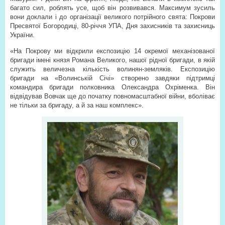
багато сил, роблять усе, щоб він розвивався. Максимум зусиль
вони доклали і до організації великого потрійного свята: Покрови
Пресвятої Богородиці, 80-річчя УПА, Дня захисників та захисниць
України.
«На Покрову ми відкрили експозицію 14 окремої механізованої
бригади імені князя Романа Великого, нашої рідної бригади, в якій
служить величезна кількість волинян-земляків. Експозицію
бригади на «Волинській Січі» створено завдяки підтримці
командира бригади полковника Олександра Охріменка. Він
відвідував Вовчак ще до початку повномасштабної війни, вболіває
не тільки за бригаду, а й за наш комплекс».