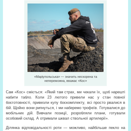
«Маріупольська» — значить нескорена та
непереможна, вважає «Кос»
Сам «Кос» сміється: «Який там страх, ми чекали їх, щоб нарешті
набити табло. Коли 23 лютого привели нас у стан повної
боєготовності, привезли купу боєкомплекту, всі просто рвалися в
бій. Щойно вони рипнуться, і ми наберемо трофеїв. Готувалися до
мобільних дій. Вивчали позиції, розробляли плани, готували
особовий склад. А отримали шквал ствольної артилерії».
Ділянка відповідальності роти — можливо, найбільше пекло на