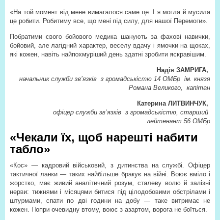
«На той момент від мене вимагалося саме це. І я могла й мусила
це робити. Робитиму все, що мені під силу, для нашої Перемоги».
Побратими свого бойового медика шанують за фахові навички,
бойовий, але лагідний характер, веселу вдачу і ямочки на щоках,
які кожен, навіть найпохмуріший день здатні зробити яскравішим.
Надія ЗАМРИГА,
начальник служби зв’язків
з громадськістю 14 ОМБр
ім. князя
Романа Великого,
капітан
Катерина ЛИТВИНЧУК,
офіцер служби зв’язків
з громадськістю, старший
лейтенант
56 ОМБр
«Чекали їх, щоб нарешті набити
табло»
«Кос» — кадровий військовий, з дитинства на службі. Офіцер
тактичної ланки — таких найбільше бракує на війні. Воює вміло і
жорстко, має живий аналітичний розум, сталеву волю й залізні
нерви: тижнями і місяцями битися під цілодобовими обстрілами і
штурмами, спати по дві години на добу — таке витримає не
кожен. Попри очевидну втому, воює з азартом, ворога не боїться.