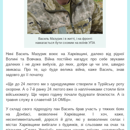
Василь Мазурик і в житті, і на фронті
намагається бути схожим на воїнів УПА
Нині Василь Мазурик воює на Харківщині, далеко від рідної
Волині та Вовчака. Війна постійно нагадує про себе звуками
далеких і не дуже вибухів, до яких, добре це чи зле, швидко
звикаєш. Про те, що буде велика війна, каже Василь, знав
задовго до її початку.
«Ще до 24 лютого ми з однодумцями створили в Турійську роту
охорони. А о 7-й ранку 24 лютого вже із наплічниками стояли біля
військкомату. Ще через годину почали будувати блокпости. А із
травня служу в славетній 14 ОМБр».
У складі свого підрозділу пан Василь брав участь у тяжких боях
на Донбасі, визволенні Харківщини. І хоч, каже,
несентиментальний, дорослі й діти, які у визволених селах і
містах Харківщини вибігали з будинків, зі сльозами на очах та
вітанням «Слава Україні!» дякуючи нашим воїнам, надзвичайно