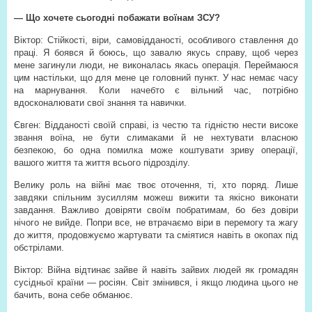
— Що хочете сьогодні побажати воїнам ЗСУ?
Віктор: Стійкості, віри, самовідданості, особливого ставлення до
праці. Я боявся й боюсь, що завалю якусь справу, щоб через
мене загинули люди, не виконалась якась операція. Переймаюся
цим настільки, що для мене це головний пункт. У нас немає часу
на марнування. Коли начебто є вільний час, потрібно
вдосконалювати свої знання та навички.
Євген: Відданості своїй справі, із честю та гідністю нести високе
звання воїна, не бути слимаками й не нехтувати власною
безпекою, бо одна помилка може коштувати зриву операції,
вашого життя та життя всього підрозділу.
Велику роль на війні має твоє оточення, ті, хто поряд. Лише
завдяки спільним зусиллям можеш вижити та якісно виконати
завдання. Важливо довіряти своїм побратимам, бо без довіри
нічого не вийде. Попри все, не втрачаємо віри в перемогу та жагу
до життя, продовжуємо жартувати та сміятися навіть в окопах під
обстрілами.
Віктор: Війна відтинає зайве й навіть зайвих людей як громадян
сусідньої країни — росіян. Світ змінився, і якщо людина цього не
бачить, вона себе обманює.