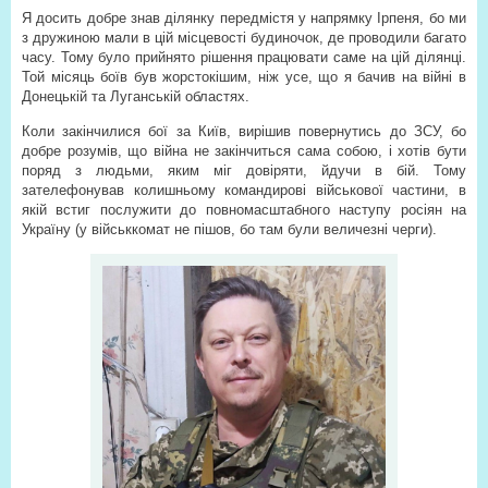
Я досить добре знав ділянку передмістя у напрямку Ірпеня, бо ми
з дружиною мали в цій місцевості будиночок, де проводили багато
часу. Тому було прийнято рішення працювати саме на цій ділянці.
Той місяць боїв був жорстокішим, ніж усе, що я бачив на війні в
Донецькій та Луганській областях.
Коли закінчилися бої за Київ, вирішив повернутись до ЗСУ, бо
добре розумів, що війна не закінчиться сама собою, і хотів бути
поряд з людьми, яким міг довіряти, йдучи в бій. Тому
зателефонував колишньому командирові військової частини, в
якій встиг послужити до повномасштабного наступу росіян на
Україну (у військкомат не пішов, бо там були величезні черги).