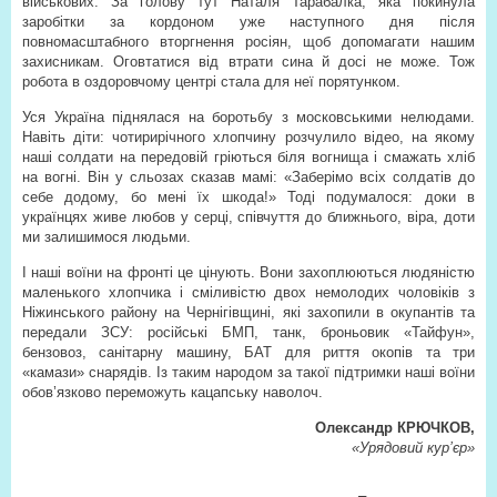
військових. За голову тут Наталя Тарабалка, яка покинула
заробітки за кордоном уже наступного дня після
повномасштабного вторгнення росіян, щоб допомагати нашим
захисникам. Оговтатися від втрати сина й досі не може. Тож
робота в оздоровчому центрі стала для неї порятунком.
Уся Україна піднялася на боротьбу з московськими нелюдами.
Навіть діти: чотирирічного хлопчину розчулило відео, на якому
наші солдати на передовій гріються біля вогнища і смажать хліб
на вогні. Він у сльозах сказав мамі: «Заберімо всіх солдатів до
себе додому, бо мені їх шкода!» Тоді подумалося: доки в
українцях живе любов у серці, співчуття до ближнього, віра, доти
ми залишимося людьми.
І наші воїни на фронті це цінують. Вони захоплюються людяністю
маленького хлопчика і сміливістю двох немолодих чоловіків з
Ніжинського району на Чернігівщині, які захопили в окупантів та
передали ЗСУ: російські БМП, танк, броньовик «Тайфун»,
бензовоз, санітарну машину, БАТ для риття окопів та три
«камази» снарядів. Із таким народом за такої підтримки наші воїни
обов’язково переможуть кацапську наволоч.
Олександр КРЮЧКОВ,
«Урядовий кур’єр»