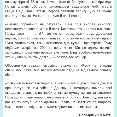
всьому фронті 56 окремої мотопіхотної Маріупольської бригади.
Попри шалені обстріли, командирові вдавалося мобілізувати
бійців і відбивати атаки. Вороги платили велику ціну за кожну
зайняту позицію. На жаль, гинули й наші хлопці.
«Легких поранених не рахували. Сам собі вирізав осколок,
перетягнув поранене місце й побіг. Катетери ставили теж в окопах.
Прокапався — і в бій. Бо не міг евакуювати всіх. Довелося
відійти, коли артилерією зруйнували останній нормальний підвал.
Якби залишилися, там наступного дня були б ще втрати. Тому
відійшли метрів на 200 на нову лінію. Ми не здали позиції,
залишивши фактично перекопане поле. Бійці зробили неможливе,
утримуючи рубіж так довго», — розповідає офіцер.
Оборонятися завжди емоційно важко, та «Кос» не втратив
оптимізму. Каже, про наступ думали ледь не від самого початку
війни.
«У якийсь момент заговорили: а чого ми тут сидимо, треба думати
про наступ, як нам зайти в Донецьк. І командири почали собі
складати плани, як це зробити, якими вулицями, де закріпитися.
Поки що то лише плани», — зізнається ротний. Але сподівається,
що контрнаступ не забариться і війна не затягнеться надовго.
Каже, хоче спробувати пожити мирним цивільним життям.
Володимир МАЗУР,