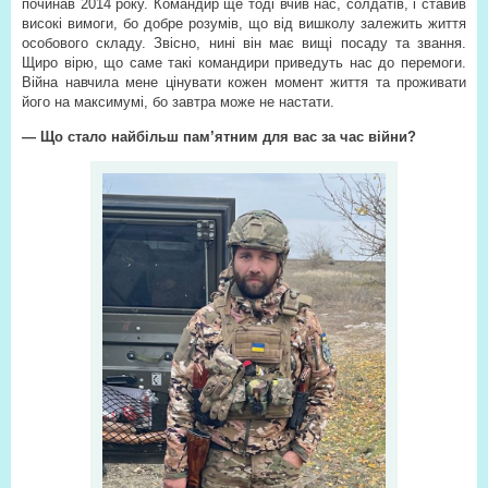
починав 2014 року. Командир ще тоді вчив нас, солдатів, і ставив
високі вимоги, бо добре розумів, що від вишколу залежить життя
особового складу. Звісно, нині він має вищі посаду та звання.
Щиро вірю, що саме такі командири приведуть нас до перемоги.
Війна навчила мене цінувати кожен момент життя та проживати
його на максимумі, бо завтра може не настати.
— Що стало найбільш пам’ятним для вас за час війни?