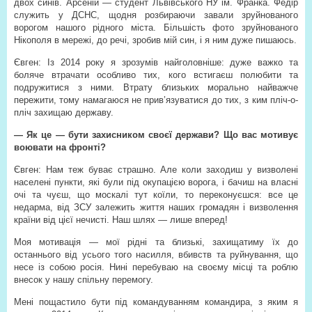
двох синів. Арсеній — студент Львівського НУ ім. Франка. Федір
служить у ДСНС, щодня розбираючи завали зруйнованого
ворогом нашого рідного міста. Більшість фото зруйнованого
Нікополя в мережі, до речі, зробив мій син, і я ним дуже пишаюсь.
Євген: Із 2014 року я зрозумів найголовніше: дуже важко та
боляче втрачати особливо тих, кого встигаєш полюбити та
подружитися з ними. Втрату близьких морально найважче
пережити, тому намагаюся не прив’язуватися до тих, з ким пліч-о-
пліч захищаю державу.
— Як це — бути захисником своєї держави? Що вас мотивує
воювати на фронті?
Євген: Нам теж буває страшно. Але коли заходиш у визволені
населені пункти, які були під окупацією ворога, і бачиш на власні
очі та чуєш, що москалі тут коїли, то переконуєшся: все це
недарма, від ЗСУ залежить життя наших громадян і визволення
країни від цієї нечисті. Наш шлях — лише вперед!
Моя мотивація — мої рідні та близькі, захищатиму їх до
останнього від усього того насилля, вбивств та руйнування, що
несе із собою росія. Нині перебуваю на своєму місці та роблю
внесок у нашу спільну перемогу.
Мені пощастило бути під командуванням командира, з яким я