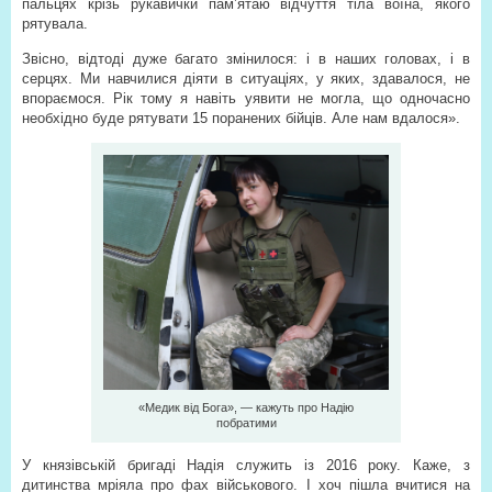
пальцях крізь рукавички пам’ятаю відчуття тіла воїна, якого
рятувала.
Звісно, відтоді дуже багато змінилося: і в наших головах, і в
серцях. Ми навчилися діяти в ситуаціях, у яких, здавалося, не
впораємося. Рік тому я навіть уявити не могла, що одночасно
необхідно буде рятувати 15 поранених бійців. Але нам вдалося».
«Медик від Бога», — кажуть про Надію
побратими
У князівській бригаді Надія служить із 2016 року. Каже, з
дитинства мріяла про фах військового. І хоч пішла вчитися на