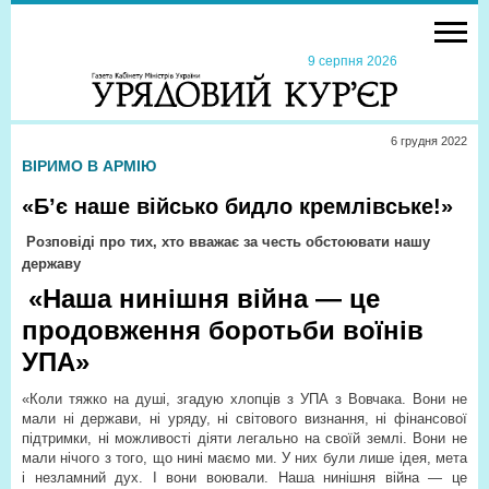
9 серпня 2026
6 грудня 2022
ВІРИМО В АРМІЮ
«Б’є наше військо бидло кремлівське!»
Розповіді про тих, хто вважає за честь обстоювати нашу
державу
«Наша нинішня війна — це
продовження боротьби воїнів
УПА»
«Коли тяжко на душі, згадую хлопців з УПА з Вовчака. Вони не
мали ні держави, ні уряду, ні світового визнання, ні фінансової
підтримки, ні можливості діяти легально на своїй землі. Вони не
мали нічого з того, що нині маємо ми. У них були лише ідея, мета
і незламний дух. І вони воювали. Наша нинішня війна — це