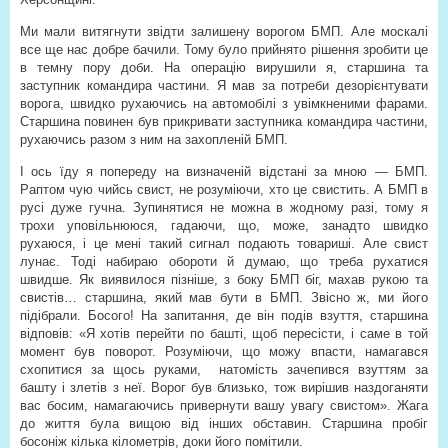
Ми мали витягнути звідти залишену ворогом БМП. Але москалі
все ще нас добре бачили. Тому було прийнято рішення зробити це
в темну пору доби. На операцію вирушили я, старшина та
заступник командира частини. Я мав за потреби дезорієнтувати
ворога, швидко рухаючись на автомобілі з увімкненими фарами.
Старшина повинен був прикривати заступника командира частини,
рухаючись разом з ним на захопленій БМП.
І ось їду я попереду на визначеній відстані за мною — БМП.
Раптом чую чийсь свист, не розуміючи, хто це свистить. А БМП в
русі дуже гучна. Зупинятися не можна в жодному разі, тому я
трохи уповільнююся, гадаючи, що, може, занадто швидко
рухаюся, і це мені такий сигнал подають товариші. Але свист
лунає. Тоді набираю обороти й думаю, що треба рухатися
швидше. Як виявилося пізніше, з боку БМП біг, махав рукою та
свистів… старшина, який мав бути в БМП. Звісно ж, ми його
підібрали. Босого! На запитання, де він подів взуття, старшина
відповів: «Я хотів перейти по башті, щоб пересісти, і саме в той
момент був поворот. Розуміючи, що можу впасти, намагався
схопитися за щось руками,
натомість зачепився взуттям за
башту і злетів з неї. Ворог був близько, тож вирішив наздоганяти
вас босим, намагаючись привернути вашу увагу свистом». Жага
до життя була вищою від інших обставин. Старшина пробіг
босоніж кілька кілометрів, доки його помітили.