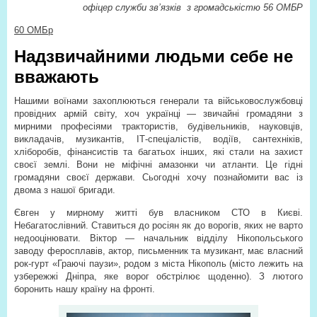
офіцер служби зв’язків
з громадськістю 56 ОМБР
60 ОМБр
Надзвичайними людьми себе не
вважають
Нашими воїнами захоплюються генерали та військовослужбовці
провідних армій світу, хоч українці — звичайні громадяни з
мирними професіями трактористів, будівельників, науковців,
викладачів, музикантів, ІТ-спеціалістів, водіїв, сантехніків,
хліборобів, фінансистів та багатьох інших, які стали на захист
своєї землі. Вони не міфічні амазонки чи атланти. Це гідні
громадяни своєї держави. Сьогодні хочу познайомити вас із
двома з нашої бригади.
Євген у мирному житті був власником СТО в Києві.
Небагатослівний. Ставиться до росіян як до ворогів, яких не варто
недооцінювати. Віктор — начальник відділу Нікопольського
заводу феросплавів, актор, письменник та музикант, має власний
рок-гурт «Граючі паузи», родом з міста Нікополь (місто лежить на
узбережжі Дніпра, яке ворог обстрілює щоденно). З лютого
боронить нашу країну на фронті.