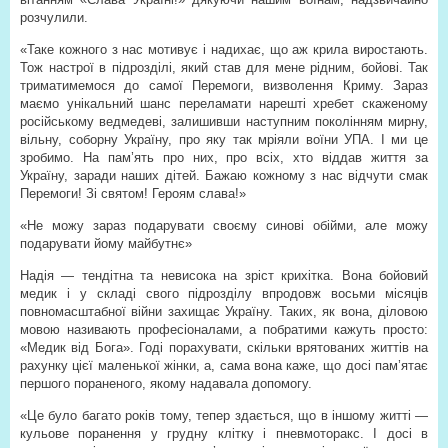
розчулили.
«Таке кожного з нас мотивує і надихає, що аж крила виростають.
Тож настрої в підрозділі, який став для мене рідним, бойові. Так
триматимемося до самої Перемоги, визволення Криму. Зараз
маємо унікальний шанс переламати нарешті хребет скаженому
російському ведмедеві, залишивши наступним поколінням мирну,
вільну, соборну Україну, про яку так мріяли воїни УПА. І ми це
зробимо. На пам’ять про них, про всіх, хто віддав життя за
Україну, заради наших дітей. Бажаю кожному з нас відчути смак
Перемоги! Зі святом! Героям слава!»
«Не можу зараз подарувати своєму синові обійми, але можу
подарувати йому майбутнє»
Надія — тендітна та невисока на зріст крихітка. Вона бойовий
медик і у складі свого підрозділу впродовж восьми місяців
повномасштабної війни захищає Україну. Таких, як вона, діловою
мовою називають професіоналами, а побратими кажуть просто:
«Медик від Бога». Годі порахувати, скільки врятованих життів на
рахунку цієї маленької жінки, а, сама вона каже, що досі пам’ятає
першого пораненого, якому надавала допомогу.
«Це було багато років тому, тепер здається, що в іншому житті —
кульове поранення у грудну клітку і пневмоторакс. І досі в