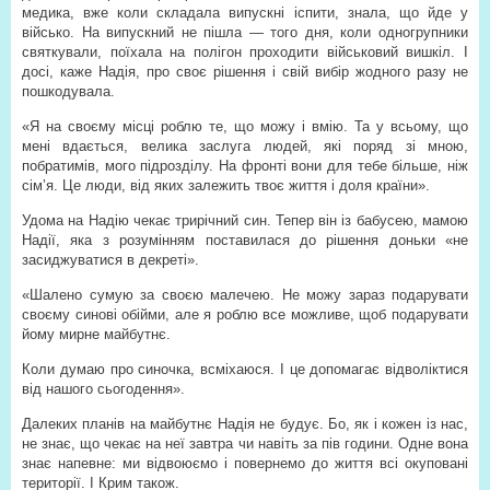
медика, вже коли складала випускні іспити, знала, що йде у
військо. На випускний не пішла — того дня, коли одногрупники
святкували, поїхала на полігон проходити військовий вишкіл. І
досі, каже Надія, про своє рішення і свій вибір жодного разу не
пошкодувала.
«Я на своєму місці роблю те, що можу і вмію. Та у всьому, що
мені вдається, велика заслуга людей, які поряд зі мною,
побратимів, мого підрозділу. На фронті вони для тебе більше, ніж
сім’я. Це люди, від яких залежить твоє життя і доля країни».
Удома на Надію чекає трирічний син. Тепер він із бабусею, мамою
Надії, яка з розумінням поставилася до рішення доньки «не
засиджуватися в декреті».
«Шалено сумую за своєю малечею. Не можу зараз подарувати
своєму синові обійми, але я роблю все можливе, щоб подарувати
йому мирне майбутнє.
Коли думаю про синочка, всміхаюся. І це допомагає відволіктися
від нашого сьогодення».
Далеких планів на майбутнє Надія не будує. Бо, як і кожен із нас,
не знає, що чекає на неї завтра чи навіть за пів години. Одне вона
знає напевне: ми відвоюємо і повернемо до життя всі окуповані
території. І Крим також.