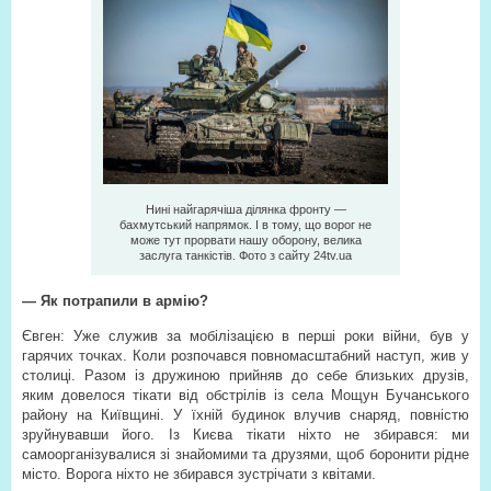
Нині найгарячіша ділянка фронту —
бахмутський напрямок. І в тому, що ворог не
може тут прорвати нашу оборону, велика
заслуга танкістів. Фото з сайту 24tv.ua
— Як потрапили в армію?
Євген: Уже служив за мобілізацією в перші роки війни, був у
гарячих точках. Коли розпочався повномасштабний наступ, жив у
столиці. Разом із дружиною прийняв до себе близьких друзів,
яким довелося тікати від обстрілів із села Мощун Бучанського
району на Київщині. У їхній будинок влучив снаряд, повністю
зруйнувавши його. Із Києва тікати ніхто не збирався: ми
самоорганізувалися зі знайомими та друзями, щоб боронити рідне
місто. Ворога ніхто не збирався зустрічати з квітами.