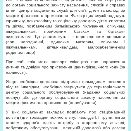
до органу соціального захисту населення, служби у справах
дітей, центрів соціальних служб для сім’ї, дітей та молоді за
місцем фактичного проживання. Фахівці цих служб нададуть
юридичну, психологічну та соціальну допомогу дітям-сиротам
та дітям, позбавленим батьківського піклування, опікунам,
піклувальникам, прийомним батькам та батькам-
вихователям. Тут допоможуть і з переведенням допомоги
(при народженні, одиноким матерям, опікунам і
піклувальникам, дітям-інвалідам, малозабезпеченим
родинам тощо).
При собі слід мати паспорт, свідоцтво про народження
дитини та довідку про присвоєння ідентифікаційного коду (за
наявності).
Якщо необхідна державна підтримка громадянам похилого
віку та інвалідам, необхідно звернутися до територіального
центру соціального обслуговування (надання соціальних
послуг) або до органу соціального захисту населення за
місцем фактичного проживання (перебування).
У цих соціальних закладах подбають про стаціонарний
догляд (для громадян похилого віку, інвалідів І, ІІ групи, які за
станом здоров’я мають потребу в сторонньому догляді,
побутовому обслуговуванні, медичній допомозі) або догляд