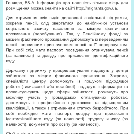
Гончара, 55-А. Інформацію про наявність вільних місць для
розміщення можна знайти на сайті
http://migrants.gov.ua
.
Для отримання всіх видів державної соціальної підтримки,
зокрема пенсії, слід звертатися до найближчої установи
соціального захисту населення за місцем фактичного
проживання (перебування). Так, у Пенсійному фонді за
місцем фактичного проживання допоможуть із переведенням
пенсії, первинним призначенням пенсії та її перерахунком.
При собі слід мати паспорт, посвідчення отримувача пенсії
(за наявності) та довідку про присвоєння ідентифікаційного
коду.
Державну підтримку у працевлаштуванні нададуть у центрі
зайнятості за місцем фактичного проживання. Зокрема,
спеціалісти центру допоможуть із пошуком підходящої
роботи (тимчасової або постійної), нададуть інформацію та
проконсультують щодо сфери зайнятості, розкажуть про
можливу участь у громадських оплачуваних роботах,
допоможуть із професійною підготовкою та підвищенням
кваліфікації, а також з отриманням статусу безробітного. При
собі необхідно мати паспорт, довідку про присвоєння
ідентифікаційного коду (за наявності), трудову книжку (за
наявності), документи про освіту (за наявності).
Сім’ї з дітьми за державною підтримкою повинні звернутися