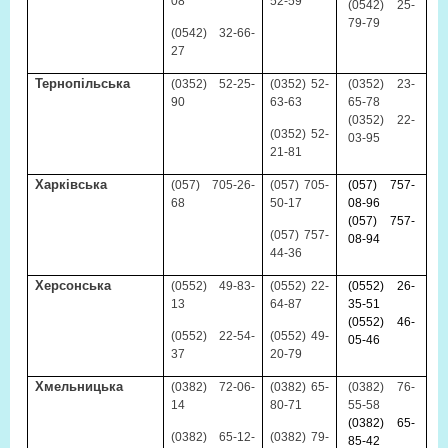
08
52-59
(0542) 25-
79-79
(0542) 32-66-
27
Тернопільська
(0352) 52-25-
(0352) 52-
(0352) 23-
90
63-63
65-78
(0352) 22-
(0352) 52-
03-95
21-81
Харківська
(057) 705-26-
(057) 705-
(057) 757-
68
50-17
08-96
(057) 757-
(057) 757-
08-94
44-36
Херсонська
(0552) 49-83-
(0552) 22-
(0552) 26-
13
64-87
35-51
(0552) 46-
(0552) 22-54-
(0552)
49-
05-46
37
20-79
Хмельницька
(0382) 72-06-
(0382) 65-
(0382) 76-
14
80-71
55-58
(0382) 65-
(0382) 65-12-
(0382) 79-
85-42