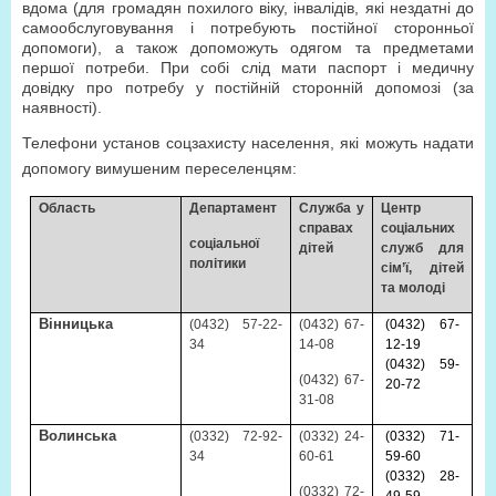
вдома (для громадян похилого віку, інвалідів, які нездатні до
самообслуговування і потребують постійної сторонньої
допомоги), а також допоможуть одягом та предметами
першої потреби. При собі слід мати паспорт і медичну
довідку про потребу у постійній сторонній допомозі (за
наявності).
Телефони установ соцзахисту населення, які можуть надати
допомогу вимушеним переселенцям:
Область
Департамент
Служба у
Центр
справах
соціальних
соціальної
дітей
служб для
політики
сім’ї, дітей
та молоді
Вінницька
(0432) 57-22-
(0432) 67-
(0432) 67-
34
14-08
12-19
(0432) 59-
(0432) 67-
20-72
31-08
Волинська
(0332) 72-92-
(0332) 24-
(0332) 71-
34
60-61
59-60
(0332) 28-
(0332) 72-