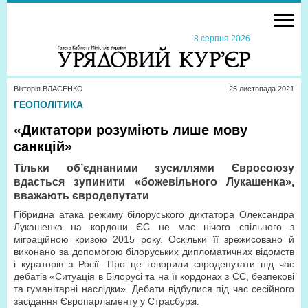
8 серпня 2026
Вікторія ВЛАСЕНКО
25 листопада 2021
ГЕОПОЛІТИКА
«Диктатори розуміють лише мову
санкцій»
Тільки об’єднаними зусиллями Євросоюзу
вдасться зупинити «божевільного Лукашенка»,
вважають євродепутати
Гібридна атака режиму білоруського диктатора Олександра
Лукашенка на кордони ЄС не має нічого спільного з
міграційною кризою 2015 року. Оскільки її зрежисовано й
виконано за допомогою білоруських дипломатичних відомств
і кураторів з Росії. Про це говорили євродепутати під час
дебатів «Ситуація в Білорусі та на її кордонах з ЄС, безпекові
та гуманітарні наслідки». Дебати відбулися під час сесійного
засідання Європарламенту у Страсбурзі.