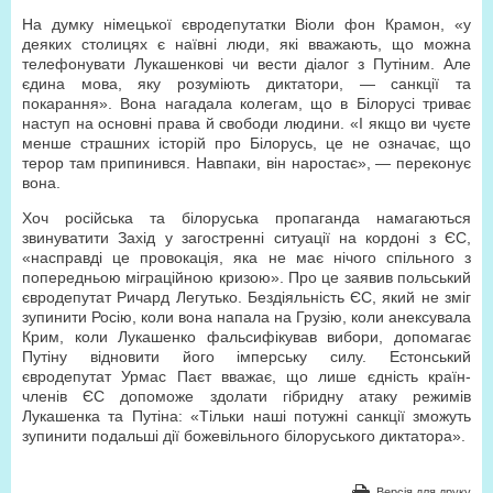
На думку німецької євродепутатки Віоли фон Крамон, «у
деяких столицях є наївні люди, які вважають, що можна
телефонувати Лукашенкові чи вести діалог з Путіним. Але
єдина мова, яку розуміють диктатори, — санкції та
покарання». Вона нагадала колегам, що в Білорусі триває
наступ на основні права й свободи людини. «І якщо ви чуєте
менше страшних історій про Білорусь, це не означає, що
терор там припинився. Навпаки, він наростає», — переконує
вона.
Хоч російська та білоруська пропаганда намагаються
звинуватити Захід у загостренні ситуації на кордоні з ЄС,
«насправді це провокація, яка не має нічого спільного з
попередньою міграційною кризою». Про це заявив польський
євродепутат Ричард Легутько. Бездіяльність ЄС, який не зміг
зупинити Росію, коли вона напала на Грузію, коли анексувала
Крим, коли Лукашенко фальсифікував вибори, допомагає
Путіну відновити його імперську силу. Естонський
євродепутат Урмас Паєт вважає, що лише єдність країн-
членів ЄС допоможе здолати гібридну атаку режимів
Лукашенка та Путіна: «Тільки наші потужні санкції зможуть
зупинити подальші дії божевільного білоруського диктатора».
Версія для друку