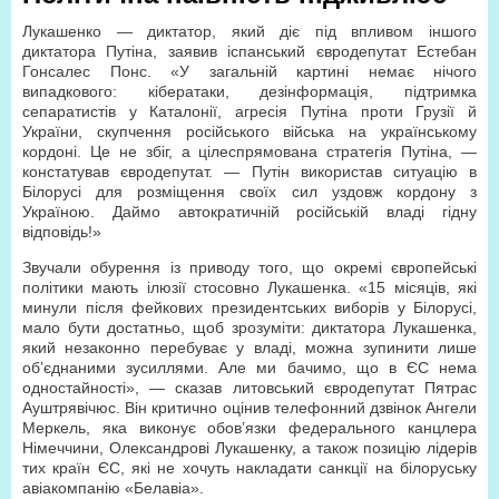
Лукашенко — диктатор, який діє під впливом іншого
диктатора Путіна, заявив іспанський євродепутат Естебан
Гонсалес Понс. «У загальній картині немає нічого
випадкового: кібератаки, дезінформація, підтримка
сепаратистів у Каталонії, агресія Путіна проти Грузії й
України, скупчення російського війська на українському
кордоні. Це не збіг, а цілеспрямована стратегія Путіна, —
констатував євродепутат. — Путін використав ситуацію в
Білорусі для розміщення своїх сил уздовж кордону з
Україною. Даймо автократичній російській владі гідну
відповідь!»
Звучали обурення із приводу того, що окремі європейські
політики мають ілюзії стосовно Лукашенка. «15 місяців, які
минули після фейкових президентських виборів у Білорусі,
мало бути достатньо, щоб зрозуміти: диктатора Лукашенка,
який незаконно перебуває у владі, можна зупинити лише
об’єднаними зусиллями. Але ми бачимо, що в ЄС нема
одностайності», — сказав литовський євродепутат Пятрас
Ауштрявічюс. Він критично оцінив телефонний дзвінок Ангели
Меркель, яка виконує обов’язки федерального канцлера
Німеччини, Олександрові Лукашенку, а також позицію лідерів
тих країн ЄС, які не хочуть накладати санкції на білоруську
авіакомпанію «Белавіа».