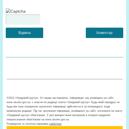
©2012 «Урядовий кур’єр». Усі права застережено. Інформація, яку розміщено на сайті
www.ukurier.gov.ua, є власністю редакції газети «Урядовий кур'єр». Будь-який передрук чи
будь-яке інше поширення зазначеної інформації здійснюється за попередньої згоди
керівництва редакції. Під час цитування інформації, розміщеної на сайті, посилання на газету
«Урядовий кур’єр» обов'язкове. У разі використання матеріалів в інтернет-виданнях
гіперпосилання обов’язкове на www.ukurier.gov.ua
Розміщення та технічна підтримка
zahid.host