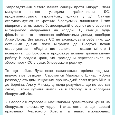
Запровадження п’ятого пакета санкцій проти Білорусі, який
минулого тижня узгодили країни-члени ЄС,
продемонструвало європейську єдність у дії. Санкції
стосуватимуться конкретних білоруських чиновників і тих
підприємств, які мають безпосередній стосунок до створення
міграційного напруження на кордоні. Ці санкцій буде
фіналізовано та оголошено найближчими днями, пообіцяв
Анже Логар. Він застеріг ЄС не заспокоювати себе тим, що
останніми днями потік мігрантів до Білорусі почав
скорочуватися. «Радіти ще рано», — сказав міністр і
повідомив, що Брюссель продовжує активну дипломатичну
роботу із владою країн, чиї громадяни перетворилися на
зброю проти ЄС у руках білоруського режиму.
Те, що робить Лукашенко, називається торгівля людьми,
вважає віцепрезидент Єврокомісії Маргарітіс Шинас: «Вони
розповідають цим нещасним про швидкий політ через Мінськ
до Берліна. Але у Мінську ці люди розуміють, що не все так
легко, і вони купили квиток не в Європу, а в холодний
білоруський ліс».
У Євросоюзі стурбовані масштабами гуманітарної кризи на
білорусько-польському кордоні і схвалюють те, що нарешті
працівники Червоного Хреста та інших міжнародних