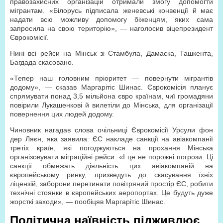
правозахисних організацій отримали змогу допомогти
мігрантам. «Білорусь підписала женевські конвенції й має
надати всю можливу допомогу біженцям, яких сама
запросила на свою територію», — наголосив віцепрезидент
Єврокомісії.
Нині всі рейси на Мінськ зі Стамбула, Дамаска, Ташкента,
Багдада скасовано.
«Тепер наш головним пріоритет — повернути мігрантів
додому», — сказав Маргарітіс Шинас. Єврокомісія планує
спрямувати понад 3,5 мільйона євро країнам, чиї громадяни
повірили Лукашенкові й вилетіли до Мінська, для організації
повернення цих людей додому.
Чиновник нагадав слова очільниці Єврокомісії Урсули фон
дер Ляєн, яка заявила: ЄС накладе санкції на авіакомпанії
третіх країн, які погоджуються на прохання Мінська
організовувати міграційні рейси. «І це не порожні погрози. Ці
санкції обмежать діяльність цих авіакомпаній на
європейському ринку, призведуть до скасування їхніх
ліцензій, заборони перетинати повітряний простір ЄС, робити
технічні стоянки в європейських аеропортах. Це будуть дуже
жорсткі заходи», — пообіцяв Маргарітіс Шинас.
Політична наївність підживлює