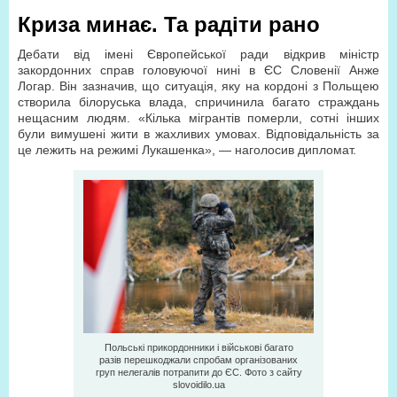
Криза минає. Та радіти рано
Дебати від імені Європейської ради відкрив міністр
закордонних справ головуючої нині в ЄС Словенії Анже
Логар. Він зазначив, що ситуація, яку на кордоні з Польщею
створила білоруська влада, спричинила багато страждань
нещасним людям. «Кілька мігрантів померли, сотні інших
були вимушені жити в жахливих умовах. Відповідальність за
це лежить на режимі Лукашенка», — наголосив дипломат.
Польські прикордонники і військові багато
разів перешкоджали спробам організованих
груп нелегалів потрапити до ЄС. Фото з сайту
slovoidilo.ua