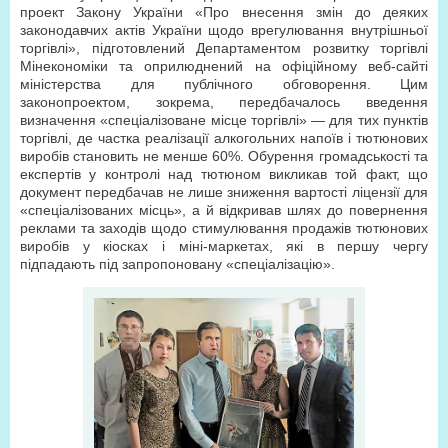
проект Закону України «Про внесення змін до деяких
законодавчих актів України щодо врегулювання внутрішньої
торгівлі», підготовлений Департаментом розвитку торгівлі
Мінекономіки та оприлюднений на офіційному веб-сайті
міністерства для публічного обговорення. Цим
законопроектом, зокрема, передбачалось введення
визначення «спеціалізоване місце торгівлі» — для тих пунктів
торгівлі, де частка реалізації алкогольних напоїв і тютюнових
виробів становить не менше 60%. Обурення громадськості та
експертів у контролі над тютюном викликав той факт, що
документ передбачав не лише зниження вартості ліцензії для
«спеціалізованих місць», а й відкривав шлях до повернення
реклами та заходів щодо стимулювання продажів тютюнових
виробів у кіосках і міні-маркетах, які в першу чергу
підпадають під запропоновану «спеціалізацію».