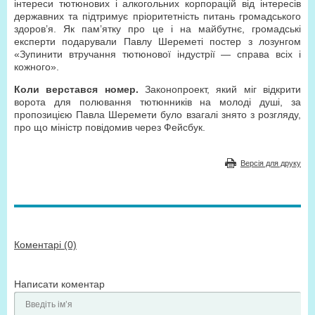
інтереси тютюнових і алкогольних корпорацій від інтересів
державних та підтримує пріоритетність питань громадського
здоров’я. Як пам’ятку про це і на майбутнє, громадські
експерти подарували Павлу Шереметі постер з лозунгом
«Зупинити втручання тютюнової індустрії — справа всіх і
кожного».
Коли верстався номер.
Законопроект, який міг відкрити
ворота для полювання тютюнників на молоді душі, за
пропозицією Павла Шеремети було взагалі знято з розгляду,
про що міністр повідомив через Фейсбук.
Версія для друку
Коментарі (0)
Написати коментар