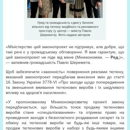
Уряд та громадськість єдині у баченні
вільного від тютюну медійного та рекламного
простору (у центрі — міністр Павло
Шеремета). Фото надане автором
«Міністерство цей законопроект не підтримує, але добре, що
такі речі є у громадському обговоренні. Я вам гарантую, що
цей законопроект не піде від мене (Мінекономіки. —
Ред.
)»,
— запевнив громадськість Павло Шеремета.
Щоб забезпечити «законність» повернення реклами тютюну,
вказаний законопроект передбачав внесення змін до статті
16 Закону України 3778-VI «Про заходи щодо попередження
та зменшення вживання тютюнових виробів і їх шкідливого
впливу на здоров’я населення».
«У пропонованому Мінекономрозвитку проекті закону
передбачається, що більшість точок продажу тютюнових
виробів стане «спеціалізованими» та отримає право на
проведення заходів з безоплатного роздавання сигарет та їх
обміну на тютюнові вироби чи будь-які інші товари, на
продаж тютюнових виробів у наборі з будь-якими іншими