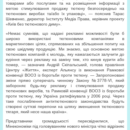
товарами або послугами та на розміщення інформації з
метою стимулювання продажу тютюну безпосередньо на
тютюнових виробах та/або їх упаковці», — пояснив Тарас
Шевченко, директор Інституту Медіа Права, керівник проекту
«Київ без тютюнового диму».
«Немає сумнівів, що надані рекламні можливості були б
широко використані тютюновими компаніями в
маркетингових цілях, спрямованих на збільшення попиту на
свою шкідливу продукцію. Ми знаємо, що основною метою
тютюнових компаній є молодь, яку намагаються залучити до
куріння через рекламу на заміну тим, хто кинув курити або
помер, — зазначив Андрій Скіпальський, голова правління
Центру «Життя», експерт Альянсу із виконання Рамкової
конвенції ВООЗ із боротьби проти тютюну. — Запропоновані
зміни прямо суперечать чинному Закону №3778-VI, який
забороняє будь-яку рекламу і стимулювання продажу
тютюнових виробів, та Рамковій конвенції ВООЗ із боротьби
проти тютюну, яку Україна ратифікувала у 2006 році. Через
таке послаблення антитютюнового законодавства будуть
створені суттєві перепони на шляху зменшення тютюнового
тягаря, який несе наша країна».
Представники громадськості пересвідчилися, що
Мінекономіки під головуванням нового міністра чітко відрізняє