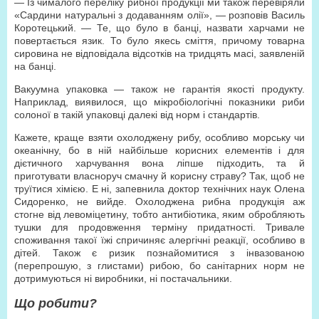
— Із чималого переліку рибної продукції ми також перевіряли
«Сардини натуральні з додаванням олії», — розповів Василь
Коротецький. — Те, що було в банці, назвати харчами не
повертається язик. То було якесь сміття, причому товарна
сировина не відповідала відсотків на тридцять масі, заявленій
на банці.
Вакуумна упаковка — також не гарантія якості продукту.
Наприклад, виявилося, що мікробіологічні показники риби
солоної в такій упаковці далекі від норм і стандартів.
Кажете, краще взяти охолоджену рибу, особливо морську чи
океанічну, бо в ній найбільше корисних елементів і для
дієтичного харчування вона ліпше підходить, та й
приготувати власноруч смачну й корисну страву? Так, щоб не
труїтися хімією. Е ні, запевнила доктор технічних наук Олена
Сидоренко, не вийде. Охолоджена рибна продукція аж
стогне від левоміцетину, тобто антибіотика, яким обробляють
тушки для продовження терміну придатності. Тривале
споживання такої їжі спричиняє алергічні реакції, особливо в
дітей. Також є ризик познайомитися з інвазованою
(перепрошую, з глистами) рибою, бо санітарних норм не
дотримуються ні виробники, ні постачальники.
Що робити?