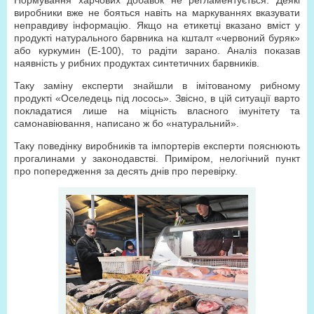
Нормування харчових добавок не регламентується. Деякі
виробники вже не бояться навіть на маркуваннях вказувати
неправдиву інформацію. Якщо на етикетці вказано вміст у
продукті натурального барвника на кшталт «червоний буряк»
або куркумин (Е-100), то радіти зарано. Аналіз показав
наявність у рибних продуктах синтетичних барвників.
Таку заміну експерти знайшли в імітованому рибному
продукті «Оселедець під лосось». Звісно, в цій ситуації варто
покладатися лише на міцність власного імунітету та
самонавіювання, написано ж бо «натуральний».
Таку поведінку виробників та імпортерів експерти пояснюють
прогалинами у законодавстві. Приміром, нелогічний пункт
про попередження за десять днів про перевірку.