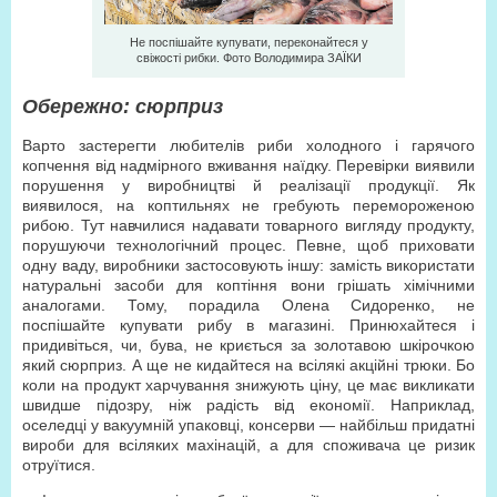
Не поспішайте купувати, переконайтеся у
свіжості рибки. Фото Володимира ЗAЇКИ
Обережно: сюрприз
Варто застерегти любителів риби холодного і гарячого
копчення від надмірного вживання наїдку. Перевірки виявили
порушення у виробництві й реалізації продукції. Як
виявилося, на коптильнях не гребують перемороженою
рибою. Тут навчилися надавати товарного вигляду продукту,
порушуючи технологічний процес. Певне, щоб приховати
одну ваду, виробники застосовують іншу: замість використати
натуральні засоби для коптіння вони грішать хімічними
аналогами. Тому, порадила Олена Сидоренко, не
поспішайте купувати рибу в магазині. Принюхайтеся і
придивіться, чи, бува, не криється за золотавою шкірочкою
який сюрприз. А ще не кидайтеся на всілякі акційні трюки. Бо
коли на продукт харчування знижують ціну, це має викликати
швидше підозру, ніж радість від економії. Наприклад,
оселедці у вакуумній упаковці, консерви — найбільш придатні
вироби для всіляких махінацій, а для споживача це ризик
отруїтися.