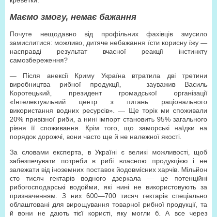
креветки.
Маємо змогу, немає бажання
Почуте нещодавно від профільних фахівців змусило
замислитися: можливо, дитяче небажання їсти корисну їжу —
насправді результат вчасної реакції інстинкту
самозбереження?
— Після анексії Криму Україна втратила дві третини
виробництва рибної продукції, — зауважив Василь
Коротецький, президент громадської організації
«Інтелектуальний центр з питань раціонального
використання водних ресурсів». — Ще торік ми споживали
20% привізної риби, а нині імпорт становить 95% загального
рівня її споживання. Крім того, що заморські наїдки на
порядок дорожчі, вони часто ще й не належної якості.
За словами експерта, в Україні є великі можливості, щоб
забезпечувати потреби в рибі власною продукцією і не
залежати від іноземних поставок йодовмісних харчів. Мільйон
сто тисяч гектарів водного дзеркала — це потенційні
рибогосподарські водойми, які нині не використовують за
призначенням. З них 600—700 тисяч гектарів спеціально
облаштовані для вирощування товарної рибної продукції, та
й вони не дають тієї користі, яку могли б. А все через