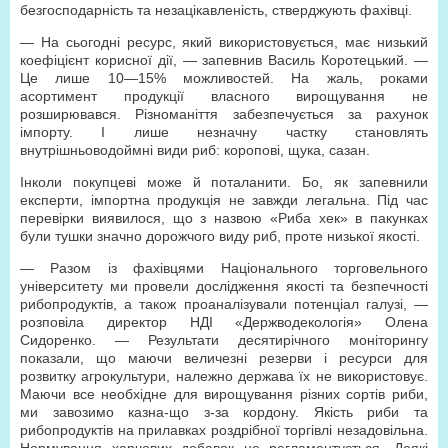
безгосподарність та незацікавленість, стверджують фахівці.
— На сьогодні ресурс, який використовується, має низький
коефіцієнт корисної дії, — запевнив Василь Коротецький. —
Це лише 10—15% можливостей. На жаль, роками
асортимент продукції власного вирощування не
розширювався. Різноманіття забезпечується за рахунок
імпорту. І лише незначну частку становлять
внутрішньоводоймні види риб: коропові, щука, сазан.
Інколи покупцеві може й поталанити. Бо, як запевнили
експерти, імпортна продукція не завжди легальна. Під час
перевірки виявилося, що з назвою «Риба хек» в пакунках
були тушки значно дорожчого виду риб, проте низької якості.
— Разом із фахівцями Національного торговельного
університету ми провели дослідження якості та безпечності
рибопродуктів, а також проаналізували потенціал галузі, —
розповіла директор НДІ «Держводекологія» Олена
Сидоренко. — Результати десятирічного моніторингу
показали, що маючи величезні резерви і ресурси для
розвитку агрокультури, належно держава їх не використовує.
Маючи все необхідне для вирощування різних сортів риби,
ми завозимо казна-що з-за кордону. Якість риби та
рибопродуктів на прилавках роздрібної торгівлі незадовільна.