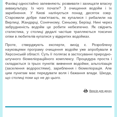
Фахівці одностайно запевняють: розвивати і захищати власну
аквакультуру. Із чого почати? З очищення водойм і їх
зарибнення. У Києві налічується понад десяток озер.
Старожили добре пам’ятають, як купалися і рибалили на
Вирлиці, Жандарці, Сонячному, Синьому, Берізці. Нині через
забрудненість водойм це робити небезпечно. Як свідчить
статистика, у столиці дедалі частіше трапляються токсичні
опіки в любителів купатися у відкритих водоймах.
Проте, стверджують експерти, вихід є. Розроблену
науковцями програму очищення водойм уже апробували в
Херсонській області. Суть її полягає в застосуванні природно-
штучного біомеліораційного комплексу. Процедура проста і
складається із трьох пунктів: вивчення водойми, альголізація
(заселення водоростями), зариблення і біомеліорація. Але
цим пунктам має передувати воля і бажання влади. Шкода,
що столиці поки що не до цього.
Версія для друку