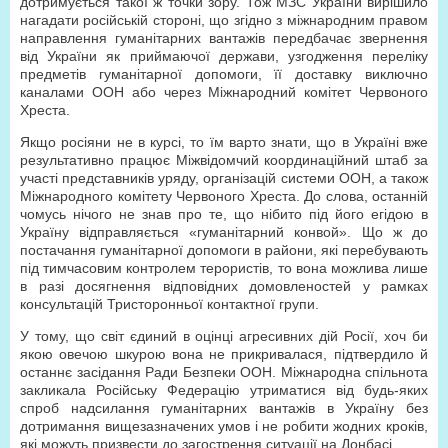
дотримується такої ж точки зору. Тож МЗС України вирішило
нагадати російській стороні, що згідно з міжнародним правом
направлення гуманітарних вантажів передбачає звернення
від України як приймаючої держави, узгодження переліку
предметів гуманітарної допомоги, її доставку виключно
каналами ООН або через Міжнародний комітет Червоного
Хреста.
Якщо росіяни не в курсі, то їм варто знати, що в Україні вже
результативно працює Міжвідомчий координаційний штаб за
участі представників уряду, організацій системи ООН, а також
Міжнародного комітету Червоного Хреста. До слова, останній
чомусь нічого не знав про те, що нібито під його егідою в
Україну відправляється «гуманітарний конвой». Що ж до
постачання гуманітарної допомоги в райони, які перебувають
під тимчасовим контролем терористів, то вона можлива лише
в разі досягнення відповідних домовленостей у рамках
консультацій Тристоронньої контактної групи.
У тому, що світ єдиний в оцінці агресивних дій Росії, хоч би
якою овечою шкурою вона не прикривалася, підтвердило й
останнє засідання Ради Безпеки ООН. Міжнародна спільнота
закликала Російську Федерацію утриматися від будь-яких
спроб надсилання гуманітарних вантажів в Україну без
дотримання вищезазначених умов і не робити жодних кроків,
які можуть призвести до загострення ситуації на Донбасі.