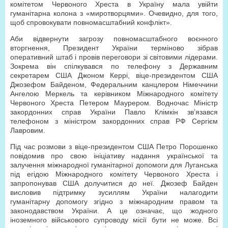
комітетом Червоного Хреста в Україну мала увійти
гуманітарна колона з «миротворцями». Очевидно, для того,
щоб спровокувати повномасштабний конфлікт».
Аби відвернути загрозу повномасштабного воєнного
вторгнення, Президент України терміново зібрав
оперативний штаб і провів переговори зі світовими лідерами.
Зокрема він спілкувався по телефону з Державним
секретарем США Джоном Керрі, віце-президентом США
Джозефом Байденом, Федеральним канцлером Німеччини
Ангелою Меркель та керівником Міжнародного комітету
Червоного Хреста Петером Маурером. Водночас Міністр
закордонних справ України Павло Клімкін зв’язався
телефоном з міністром закордонних справ РФ Сергієм
Лавровим.
Під час розмови з віце-президентом США Петро Порошенко
повідомив про свою ініціативу надання української та
залучення міжнародної гуманітарної допомоги для Луганська
під егідою Міжнародного комітету Червоного Хреста і
запропонував США долучитися до неї. Джозеф Байден
висловив підтримку зусиллям України налагодити
гуманітарну допомогу згідно з міжнародним правом та
законодавством України. А це означає, що жодного
іноземного військового супроводу місії бути не може. Всі