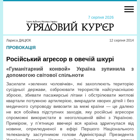
7 серпня 2026
Лариса ДАЦЮК
12 серпня 2014
ПРОВОКАЦІЯ
Російський агресор в овечій шкурі
«Гуманітарний конвой» Україна зупинила з
допомогою світової спільноти
Засилати «зелених чоловічків», які захоплюють територію
сусідньої держави, озброювати терористів найсучаснішою
зброєю, збивати пасажирські літаки і обстрілювати житлові
квартали потужною артилерією, викрадати хворих дітей і без
медичного супроводу вивозити за межі країни — це далеко
не вся обойма підступних заходів, яку російські агресори
спроможні використати в неоголошеній війні з Україною.
Приміром, у п’ятницю ввечері вся країна здригнулася від
новини, оприлюдненої в ефірі Першого Національного
телеканалу заступником голови Адміністрації Президента