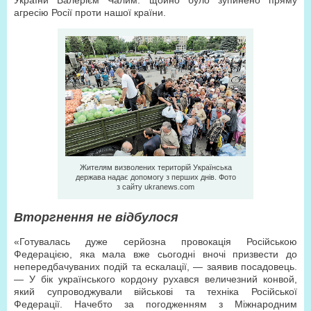
України Валерієм Чалим: щойно було зупинено пряму
агресію Росії проти нашої країни.
Жителям визволених територій Українська
держава надає допомогу з перших днів. Фото
з сайту ukranews.com
Вторгнення не відбулося
«Готувалась дуже серйозна провокація Російською
Федерацією, яка мала вже сьогодні вночі призвести до
непередбачуваних подій та ескалації, — заявив посадовець.
— У бік українського кордону рухався величезний конвой,
який супроводжували військові та техніка Російської
Федерації. Начебто за погодженням з Міжнародним