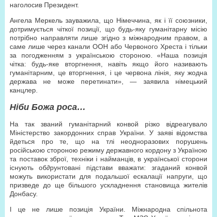
наголосив Президент.
Ангела Меркель зауважила, що Німеччина, як і її союзники,
дотримується чіткої позиції, що будь-яку гуманітарну місію
потрібно направляти лише згідно з міжнародним правом, а
саме лише через канали ООН або Червоного Хреста і тільки
за погодженням з українською стороною. «Наша позиція
чітка: будь-яке вторгнення, навіть якщо його називають
гуманітарним, це вторгнення, і це червона лінія, яку жодна
держава не може перетинати», — заявила німецький
канцлер.
Ніби Божа роса…
На так званий гуманітарний конвой різко відреагувало
Міністерство закордонних справ України. У заяві відомства
йдеться про те, що на тлі неодноразових порушень
російською стороною режиму державного кордону з Україною
та поставок зброї, техніки і найманців, в української сторони
існують об∂рунтовані підстави вважати: згаданий конвой
можуть використати для подальшої ескалації напруги, що
призведе до ще більшого ускладнення становища жителів
Донбасу.
І це не лише позиція України. Міжнародна спільнота