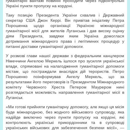
гуманітарні вантажі повинні проходити через підконтрольні
Україні пункти пропуску на кордоні.
Таку позицію Президента України схвалив і Державний
cекретар США Джон Керрі. Він привітав ініціативу Петра
Порошенка щодо організації Україною міжнародної
гуманітарної місії для жителів Луганська і дав високу оцінку
діям Президента, завдяки яким Україна домоглася
дотримання міжнародного права і легітимних процедур у
питанні доставки гуманітарної допомоги.
У розмові глави нашої держави з федеральним канцлером
Німеччини Ангелою Меркель ішлося про зусилля української
влади, спрямовані на налагодження гуманітарної допомоги
містам, що постраждали внаслідок дій терористів. Петро
Порошенко поінформував Ангелу Меркель, що за
результатами його переговорів із Президентом Міжнародного
комітету Червоного Хреста Петером Маурером нині
розглядається можливість направлення гуманітарної місії в
Луганськ.
«Ми готові прийняти гуманітарну допомогу, але якщо ця місія
буде міжнародною, без жодного військового супроводу, яка
надійде виключно через пункти пропуску на кордоні, які
контролюють українські прикордонники та в супроводі
українських військових для забезпечення безпеки місії», —