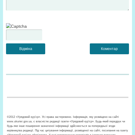
©2012 «Урядовий кур’єр». Усі права застережено. Інформація, яку розміщено на сайті
www.ukurier.gov.ua, є власністю редакції газети «Урядовий кур'єр». Будь-який передрук чи
будь-яке інше поширення зазначеної інформації здійснюється за попередньої згоди
керівництва редакції. Під час цитування інформації, розміщеної на сайті, посилання на газету