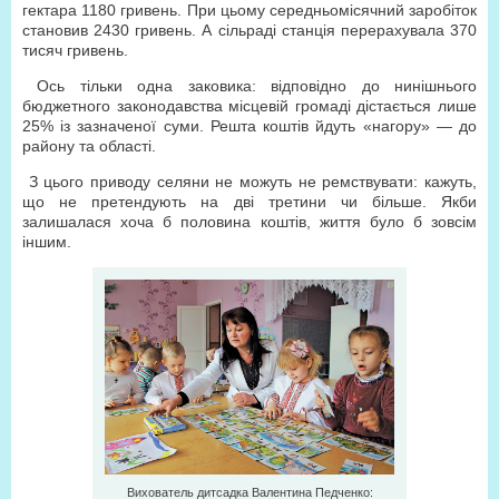
гектара 1180 гривень. При цьому середньомісячний заробіток
становив 2430 гривень. А сільраді станція перерахувала 370
тисяч гривень.
Ось тільки одна заковика: відповідно до нинішнього
бюджетного законодавства місцевій громаді дістається лише
25% із зазначеної суми. Решта коштів йдуть «нагору» — до
району та області.
З цього приводу селяни не можуть не ремствувати: кажуть,
що не претендують на дві третини чи більше. Якби
залишалася хоча б половина коштів, життя було б зовсім
іншим.
Вихователь дитсадка Валентина Педченко: