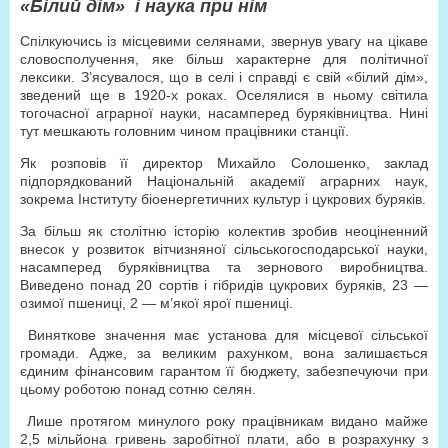
«Білий дім» і наука при нім
Спілкуючись із місцевими селянами, звернув увагу на цікаве
словосполучення, яке більш характерне для політичної
лексики. З’ясувалося, що в селі і справді є свій «білий дім»,
зведений ще в 1920-х роках. Оселялися в ньому світила
тогочасної аграрної науки, насамперед буряківництва. Нині
тут мешкають головним чином працівники станції.
Як розповів її директор Михайло Солошенко, заклад
підпорядкований Національній академії аграрних наук,
зокрема Інституту біоенергетичних культур і цукрових буряків.
За більш як столітню історію колектив зробив неоціненний
внесок у розвиток вітчизняної сільськогосподарської науки,
насамперед буряківництва та зернового виробництва.
Виведено понад 20 сортів і гібридів цукрових буряків, 23 —
озимої пшениці, 2 — м’якої ярої пшениці.
Виняткове значення має установа для місцевої сільської
громади. Адже, за великим рахунком, вона залишається
єдиним фінансовим гарантом її бюджету, забезпечуючи при
цьому роботою понад сотню селян.
Лише протягом минулого року працівникам видано майже
2,5 мільйона гривень заробітної плати, або в розрахунку з