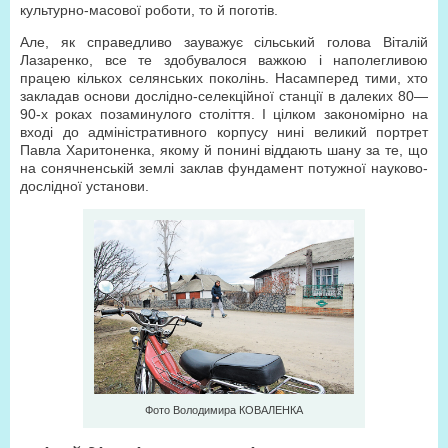
культурно-масової роботи, то й поготів.
Але, як справедливо зауважує сільський голова Віталій
Лазаренко, все те здобувалося важкою і наполегливою
працею кількох селянських поколінь. Насамперед тими, хто
закладав основи дослідно-селекційної станції в далеких 80—
90-х роках позаминулого століття. І цілком закономірно на
вході до адміністративного корпусу нині великий портрет
Павла Харитоненка, якому й понині віддають шану за те, що
на сонячненській землі заклав фундамент потужної науково-
дослідної установи.
Фото Володимира КОВАЛЕНКА