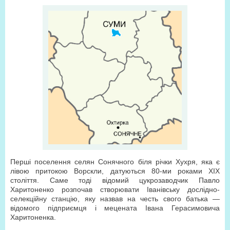
Перші поселення селян Сонячного біля річки Хухря, яка є
лівою притокою Ворскли, датуються 80-ми роками ХІХ
століття. Саме тоді відомий цукрозаводчик Павло
Харитоненко розпочав створювати Іванівську дослідно-
селекційну станцію, яку назвав на честь свого батька —
відомого підприємця і мецената Івана Герасимовича
Харитоненка.