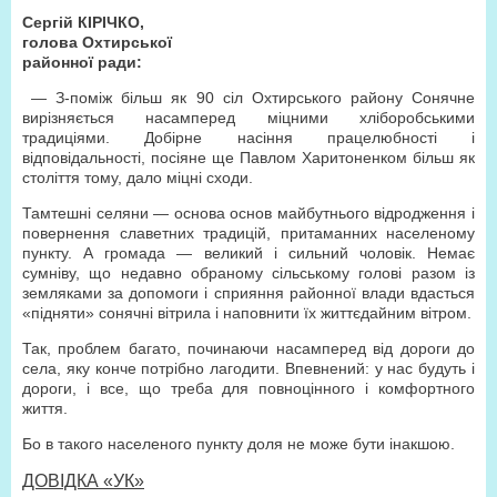
Сергій КІРІЧКО,
голова Охтирської
районної ради:
— З-поміж більш як 90 сіл Охтирського району Сонячне
вирізняється насамперед міцними хліборобськими
традиціями. Добірне насіння працелюбності і
відповідальності, посіяне ще Павлом Харитоненком більш як
століття тому, дало міцні сходи.
Тамтешні селяни — основа основ майбутнього відродження і
повернення славетних традицій, притаманних населеному
пункту. А громада — великий і сильний чоловік. Немає
сумніву, що недавно обраному сільському голові разом із
земляками за допомоги і сприяння районної влади вдасться
«підняти» сонячні вітрила і наповнити їх життєдайним вітром.
Так, проблем багато, починаючи насамперед від дороги до
села, яку конче потрібно лагодити. Впевнений: у нас будуть і
дороги, і все, що треба для повноцінного і комфортного
життя.
Бо в такого населеного пункту доля не може бути інакшою.
ДОВІДКА «УК»