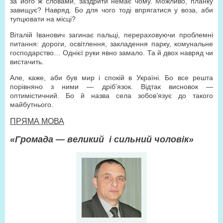
за його ж словами, заздрити немає чому. Можливо, планку
завищує? Навряд. Бо для чого тоді впрягатися у воза, аби
тупцювати на місці?
Віталій Іванович загинає пальці, перераховуючи проблемні
питання: дороги, освітлення, закладення парку, комунальне
господарство… Однієї руки явно замало. Та й двох навряд чи
вистачить.
Але, каже, аби був мир і спокій в Україні. Бо все решта
порівняно з ними — дріб’язок. Відтак висновок —
оптимістичний. Бо й назва села зобов’язує до такого
майбутнього.
ПРЯМА МОВА
«Громада — великий і сильний чоловік»