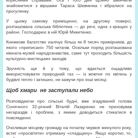
корисними справами. Ось і того дня щойно закінчили
знайомитися з віршами Тараса Шевченка і зібралися на
прогулянку.
У цьому самому приміщенні, на другому поверсі,
розташована сільська бібліотека — до речі, одна з кращих у
районі. Господарює в ній Юрій Микитенко.
Книжкове багатство налічує більш як 8 тисяч примірників, до
якого «приписані» 750 читачів. Оскільки поряд розташована
кімната-музей народознавства, саме тут проходить більшість
культурно-мистецьких заходів.
Зручність ще й у тому, що вдається ощадливо
використовувати природний газ — із жовтня по квітень у
будівлі тепло і затишно, не кажучи про інші місяці.
Щоб хмари не заступали небо
Розповідаючи про сільські будні, вже згадуваний голова
Сонячного 32-річний Віталій Лазаренко не приховував
негараздів і проблем, з якими доводиться стикатися в
повсякденні.
Очоливши місцеву громаду на початку червня минулого року,
встиг «просвітити» отриману «спадщину». Якщо коротко, то,