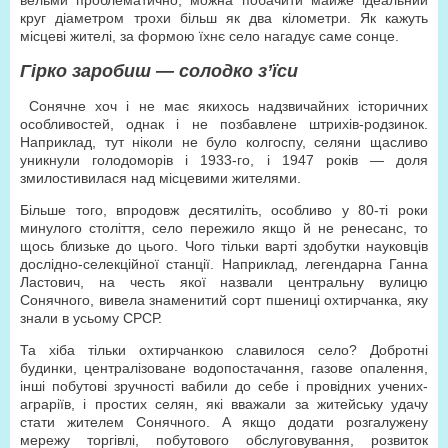
вельми проблематично, можна побачити майже ідеальний
круг діаметром трохи більш як два кілометри. Як кажуть
місцеві жителі, за формою їхнє село нагадує саме сонце.
Гірко заробиш — солодко з’їси
Сонячне хоч і не має якихось надзвичайних історичних
особливостей, однак і не позбавлене штрихів-родзинок.
Наприклад, тут ніколи не було колгоспу, селяни щасливо
уникнули голодоморів і 1933-го, і 1947 років — доля
змилостивилася над місцевими жителями.
Більше того, впродовж десятиліть, особливо у 80-ті роки
минулого століття, село пережило якщо й не ренесанс, то
щось близьке до цього. Чого тільки варті здобутки науковців
дослідно-селекційної станції. Наприклад, легендарна Ганна
Ластович, на честь якої назвали центральну вулицю
Сонячного, вивела знаменитий сорт пшениці охтирчанка, яку
знали в усьому СРСР.
Та хіба тільки охтирчанкою славилося село? Добротні
будинки, централізоване водопостачання, газове опалення,
інші побутові зручності вабили до себе і провідних учених-
аграріїв, і простих селян, які вважали за житейську удачу
стати жителем Сонячного. А якщо додати розгалужену
мережу торгівлі, побутового обслуговування, розвиток