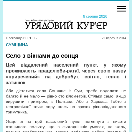
8 серпня 2026
Олександр ВЕРТІЛЬ
22 березня 2014
СУМЩИНА
Село з вікнами до сонця
Цей віддалений населений пункт, у якому
проживають працелюби-ратаї, через свою назву
«приречений» на добробут, світло, тепло і
затишок
Аби дістатися села Сонячне із Сум, треба подолати не
багато й не мало — рівно сто кілометрів. Стільки само, якщо
вирушити, приміром, із Полтави. Або з Харкова. Тобто з
географічної точки зору щось на зразок рівновіддаленого
трикутника.
Якщо ж на цей населений пункт поглянути з висоти
пташиного польоту, що в сьогоднішніх умовах, на жаль,