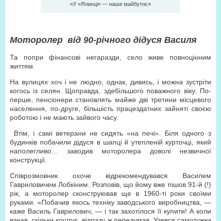
«У «Ялинці» — наше майбутнє»
Моторолер від 90-річного дідуся Василя
Та попри фінансові негаразди, село живе повноцінним
життям.
На вулицях хоч і не людно, однак, дивись, і можна зустріти
когось із селян. Щоправда, здебільшого поважного віку. По-
перше, пенсіонери становлять майже дві третини місцевого
населення, по-друге, більшість працездатних зайняті своєю
роботою і не мають зайвого часу.
Втім, і самі ветерани не сидять «на печі». Біля одного з
будинків побачили дідуся в шапці й утепленій курточці, який
наполегливо… заводив моторолера доволі незвичної
конструкції.
Співрозмовник охоче відрекомендувався Василем
Гавриловичем Лобкіним. Розповів, що йому вже пішов 91-й (!)
рік, а моторолер сконструював ще в 1960-ті роки своїми
руками. «Побачив якось техніку заводського виробництва, —
каже Василь Гаврилович, — і так захотілося її купити! А коли
взнав, скільки коштує, відразу ж передумав. Узявся самотужки