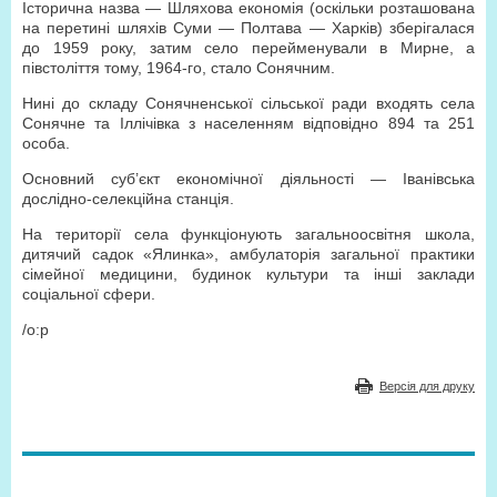
Історична назва — Шляхова економія (оскільки розташована
на перетині шляхів Суми — Полтава — Харків) зберігалася
до 1959 року, затим село перейменували в Мирне, а
півстоліття тому, 1964-го, стало Сонячним.
Нині до складу Сонячненської сільської ради входять села
Сонячне та Іллічівка з населенням відповідно 894 та 251
особа.
Основний суб’єкт економічної діяльності — Іванівська
дослідно-селекційна станція.
На території села функціонують загальноосвітня школа,
дитячий садок «Ялинка», амбулаторія загальної практики
сімейної медицини, будинок культури та інші заклади
соціальної сфери.
/o:p
Версія для друку