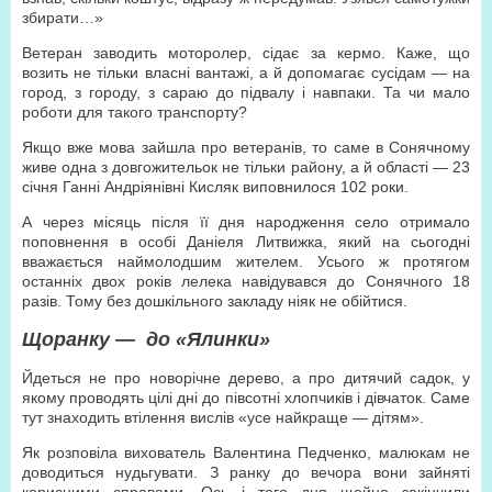
збирати…»
Ветеран заводить моторолер, сідає за кермо. Каже, що
возить не тільки власні вантажі, а й допомагає сусідам — на
город, з городу, з сараю до підвалу і навпаки. Та чи мало
роботи для такого транспорту?
Якщо вже мова зайшла про ветеранів, то саме в Сонячному
живе одна з довгожительок не тільки району, а й області — 23
січня Ганні Андріянівні Кисляк виповнилося 102 роки.
А через місяць після її дня народження село отримало
поповнення в особі Даніеля Литвижка, який на сьогодні
вважається наймолодшим жителем. Усього ж протягом
останніх двох років лелека навідувався до Сонячного 18
разів. Тому без дошкільного закладу ніяк не обійтися.
Щоранку — до «Ялинки»
Йдеться не про новорічне дерево, а про дитячий садок, у
якому проводять цілі дні до півсотні хлопчиків і дівчаток. Саме
тут знаходить втілення вислів «усе найкраще — дітям».
Як розповіла вихователь Валентина Педченко, малюкам не
доводиться нудьгувати. З ранку до вечора вони зайняті