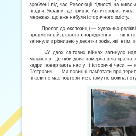
зроблені під час Революції гідності на київс
півдня України, де триває Антитерористична 
мережах, що вже набули історичного змісту.
Пролог до експозиції — художньо-релікв
предмети військового спорядження — як істор
загинули з різницею у десятки років, які, втім, 
«У двох світових війнах загинуло на
мільйонів. Це ніби двічі померла ціла країна 
кадри повертають нас у ті історичні часи, — 
В’ятрович. — Ми повинні пам’ятати про територ
ніколи не має повторитися, тому не можна поту