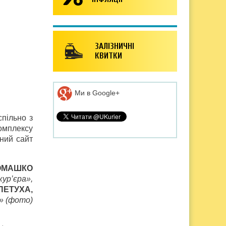
ЗАЛІЗНИЧНІ
КВИТКИ
Ми в Google+
спільно з
омплексу
ний сайт
РОМАШКО
кур’єра»,
ПЕТУХА,
» (фото)