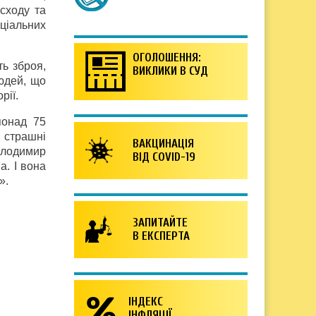
 сходу та
ціальних
ОГОЛОШЕННЯ:
ть зброя,
ВИКЛИКИ В СУД
юдей, що
рії.
понад 75
і страшні
ВАКЦИНАЦІЯ
Володимир
ВІД COVID-19
а. І вона
».
ЗАПИТАЙТЕ
В ЕКСПЕРТА
ІНДЕКС
ІНФЛЯЦІЇ