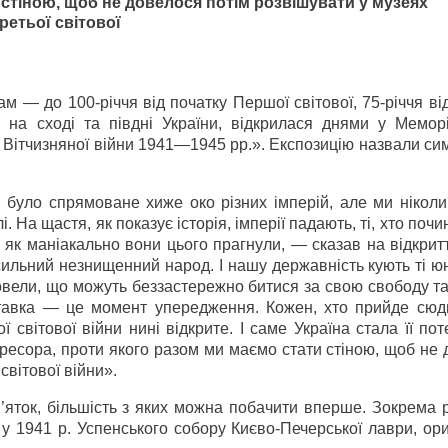
стіною, щоб не довелося потім розвішувати у музеях
ретьої світової
м — до 100-річчя від початку Першої світової, 75-річчя ві
я на сході та півдні України, відкрилася днями у Мемор
ї Вітчизняної війни 1941—1945 рр.». Експозицію назвали си
 було спрямоване хиже око різних імперій, але ми ніколи
 На щастя, як показує історія, імперії падають, ті, хто почи
и як маніакально вони цього прагнули, — сказав на відкритт
ильний незнищенний народ. І нашу державність кують ті юн
 довели, що можуть беззастережно битися за свою свободу та 
ставка — це момент упередження. Кожен, хто прийде сюд
 світової війни нині відкрите. І саме Україна стала її по
ресора, проти якого разом ми маємо стати стіною, щоб не
світової війни».
’яток, більшість з яких можна побачити вперше. Зокрема 
у 1941 р. Успенського собору Києво-Печерської лаври, ор