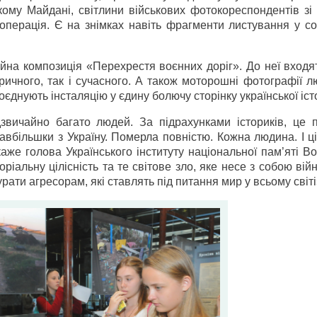
ькому Майдані, світлини військових фотокореспондентів зі
операція. Є на знімках навіть фрагменти листування у со
ійна композиція «Перехрестя воєнних доріг». До неї входя
ичного, так і сучасного. А також моторошні фотографії л
поєднують інсталяцію у єдину болючу сторінку української істо
дзвичайно багато людей. За підрахунками істориків, це 
завбільшки з Україну. Померла повністю. Кожна людина. І ц
каже голова Українського інституту національної пам’яті 
іальну цілісність та те світове зло, яке несе з собою війн
рати агресорам, які ставлять під питання мир у всьому світі