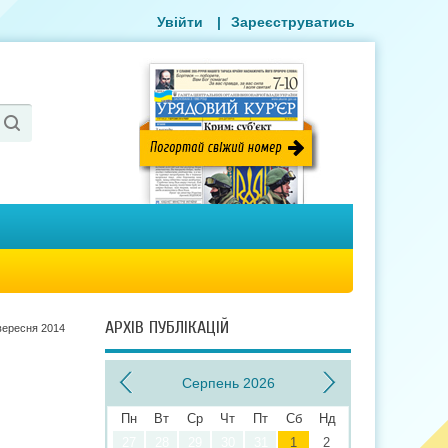
Увійти
|
Зареєструватись
АРХІВ ПУБЛІКАЦІЙ
вересня 2014
Серпень 2026
Пн
Вт
Ср
Чт
Пт
Сб
Нд
27
28
29
30
31
1
2