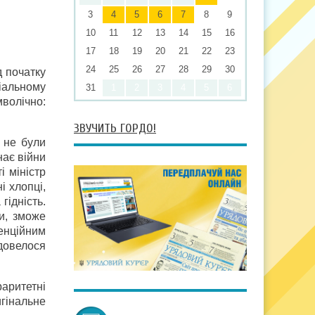
3
4
5
6
7
8
9
10
11
12
13
14
15
16
17
18
19
20
21
22
23
24
25
26
27
28
29
30
д початку
іальному
31
1
2
3
4
5
6
мволічно:
ЗВУЧИТЬ ГОРДО!
 не були
нає війни
і міністр
і хлопці,
гідність.
и, зможе
тенційним
 довелося
раритетні
игінальне