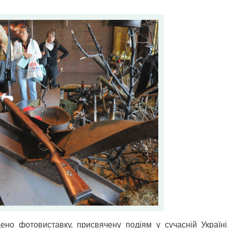
но фотовиставку, присвячену подіям у сучасній Україні.