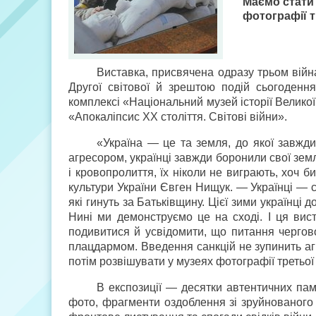
Маємо стати 
фотографії т
Виставка, присвячена одразу трьом війна
Другої світової й зрештою подій сьогоденн
комплексі «Національний музей історії Велико
«Апокаліпсис ХХ століття. Світові війни».
«Україна — це та земля, до якої завжди
агресором, українці завжди боронили свої землі.
і кровопролиття, їх ніколи не виграють, хоч б
культури України Євген Нищук. — Українці — с
які гинуть за Батьківщину. Цієї зими українці
Нині ми демонструємо це на сході. І ця ви
подивитися й усвідомити, що питання чергової
плацдармом. Введення санкцій не зупинить аг
потім розвішувати у музеях фотографії третьої 
В експозиції — десятки автентичних пам
фото, фрагменти оздоблення зі зруйнованого 