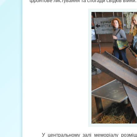
фронтове листування та спогади свідків війни.
У центральному залі меморіалу розміще