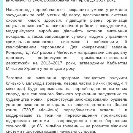
виконавчої служби, розрахована на період до 2017 року.
Насамперед передбачається покращити умови утримання
засуджених та осіб, узятих під варту, вдосконалити систему
охорони їхнього здоров’я, підвищити рівень організації
соціально-виховної та психологічної роботи із засудженими,
модернізувати виробничу діяльність установ виконання
покарань, а також запровадити сучасну модель управління
кримінально-виконавчою системою і забезпечити її
кваліфікованим персоналом. Для конкретизації завдань
Концепції ДПтСУ разом з Мін’юстом напрацювали спеціальну
програму реформування кримінально-виконавчої
держслужби на 2013–2017 роки, затверджену Кабінетом
Міністрів України у квітні цього року.
Загалом на виконання програми планується залучити
близько 6 мільярдів гривень, левова частка з яких (понад 4,4
мільярда) буде спрямована на переобладнання житлових
споруд для так званого блочного утримання засуджених та
будівництва нових і реконструкції законсервованих будівель
установ виконання покарань та слідчих ізоляторів. Значні
кошти (730,5 мільйона) передбачається вкласти і в
модернізацію та технічне переоснащення промислових
підприємств системи і запровадження енергозберігаючих
технологій, ще 661 мільйон гривень — на розвиток відомчої
системи підготовки кадрів і науковий супровід.