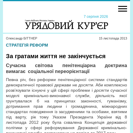
7 серпня 2026
Олександр БІТТНЕР
15 листопада 2013
СТРАТЕГІЯ РЕФОРМ
За гратами життя не закінчується
Сучасна світова пенітенціарна доктрина
вимагає
соціальної переорієнтації
Певна річ, без реформи пенітенціарної системи стандартів
демократичної правової держави не досягти. Аби комплексно
розв’язувати існуючі у цій сфері проблеми і досягти сучасної
моделі кримінально-виконавчої служби, діяльність якої
грунтувалася б на принципах законності, гуманізму,
дотримання прав людини і громадянина, міжнародних
стандартах поводження із засудженими та особами, взятими
під варту, рік тому Указом Президента України від 8
листопада 2012 року була схвалена Концепція державної
політики у сфері реформування Державної кримінально-