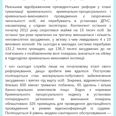
Реальним відображенням президентських реформ у плані
гуманізації кримінального, кримінально-процесуального і
кримінально-виконавчого провадження є скорочення
чисельності осіб, які перебувають в установах ДПтС,
насамперед у слідчих ізоляторах. Контингент останніх з
початку 2012 року скоротився майже на 15 тисяч осіб. За
останні три роки практично на третину зменшилася і кількість
неповнолітніх засуджених, у зв’язку з чим ліквідовано 4 з 10
виховних колоній. На сьогодні в закладах системи перебуває
131,2 тисячі громадян, ще 136,3 тисячі засуджених до не
пов’язаних з позбавленням волі покарань значаться на обліку
в підрозділах кримінально-виконавчої інспекції.
І хоч сьогодні служба лише на початковому етапі свого
реформування, дещо зробити вже вдалося. Поступово
поліпшується стан матеріально-побутового забезпечення
засуджених і взятих під варту осіб. Зокрема, відремонтовано
близько 600 кімнат тривалих побачень, 65 їдалень і кілька
банно-пральних комплексів тощо. Згідно з нормами
Кримінального процесуального кодексу в установах
попереднього ув’язнення та виконання покарань
облаштовано 326 приміщень для проведення дистанційного
провадження в режимі відеоконференцій із судами.
Поліпшується й рівень медико-санітарного обслуговування —