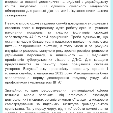
вперше за останні десятиріччя на виділені з держбюджету
кошти закуплено 830 одиниць сучасного медичного
обладнання для ранньої діагностики і лікування низки важких
захворювань.
Певною мірою схожі завдання службі доводиться вирішувати і
стосовно свого ж персоналу, адже роботу органів і установ
виконання покарань та слідчих ізоляторів сьогодні
забезпечують 47,9 тисячі працівників. Треба відзначити, що
останнім часом більше уваги надається вирішенню житлових
питань співробітників системи, в тому числі й за рахунок
внутрішніх резервів, минулого року зросли розміри грошового
утримання персоналу, а нинішнього — і медичних
працівників туберкульозних лікарень ДПтС. Для кращого
представництва та захисту прав працівників системи
утворено Всеукраїнську профспілку персоналу органів і
установ служби, а наприкінці 2012 року Мінсоцполітики було
зареєстровано першу двосторонню галузеву угоду між
профспілкою і керівництвом ДПтС.
Звичайно, успішне реформування пенітенціарної сфери
великою мірою залежить від ефективної взаємодії
центральних і місцевих органів виконавчої влади та місцевого
самоврядування за підтримки інститутів громадянського
суспільства. Та, у першу чергу, від чіткої роботи кожної ланки