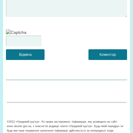
©2012 «Урядовий кур’єр». Усі права застережено. Інформація, яку розміщено на сайті
www.ukurier.gov.ua, є власністю редакції газети «Урядовий кур'єр». Будь-який передрук чи
будь-яке інше поширення зазначеної інформації здійснюється за попередньої згоди