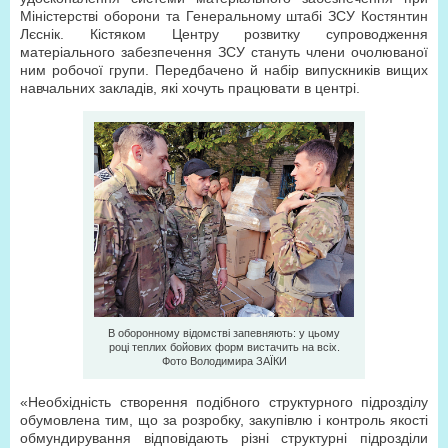
Міністерстві оборони та Генеральному штабі ЗСУ Костянтин
Лєснік. Кістяком Центру розвитку супроводження
матеріального забезпечення ЗСУ стануть члени очолюваної
ним робочої групи. Передбачено й набір випускників вищих
навчальних закладів, які хочуть працювати в центрі.
В оборонному відомстві запевняють: у цьому
році теплих бойових форм вистачить на всіх.
Фото Володимира ЗAЇКИ
«Необхідність створення подібного структурного підрозділу
обумовлена тим, що за розробку, закупівлю і контроль якості
обмундирування відповідають різні структурні підрозділи