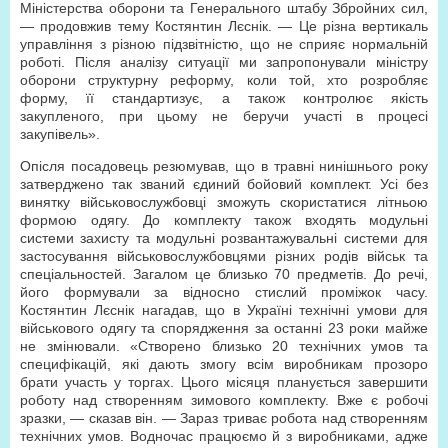
Міністерства оборони та Генерального штабу Збройних сил,
— продовжив тему Костянтин Лєснік. — Це різна вертикаль
управління з різною підзвітністю, що не сприяє нормальній
роботі. Після аналізу ситуації ми запропонували міністру
оборони структурну реформу, коли той, хто розробляє
форму, її стандартизує, а також контролює якість
закупленого, при цьому не беручи участі в процесі
закупівель».
Опісля посадовець резюмував, що в травні нинішнього року
затверджено так званий єдиний бойовий комплект. Усі без
винятку військовослужбовці зможуть скористатися літньою
формою одягу. До комплекту також входять модульні
системи захисту та модульні розвантажувальні системи для
застосування військовослужбовцями різних родів військ та
спеціальностей. Загалом це близько 70 предметів. До речі,
його формували за відносно стислий проміжок часу.
Костянтин Лєснік нагадав, що в Україні технічні умови для
військового одягу та спорядження за останні 23 роки майже
не змінювали. «Створено близько 20 технічних умов та
специфікацій, які дають змогу всім виробникам прозоро
брати участь у торгах. Цього місяця планується завершити
роботу над створенням зимового комплекту. Вже є робочі
зразки, — сказав він. — Зараз триває робота над створенням
технічних умов. Водночас працюємо й з виробниками, адже