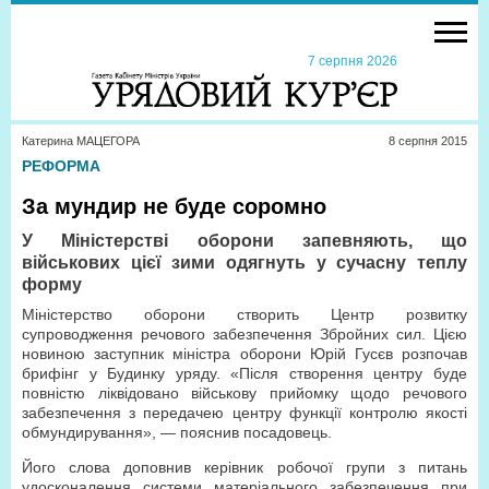
7 серпня 2026
Катерина МАЦЕГОРА
8 серпня 2015
РЕФОРМА
За мундир не буде соромно
У Міністерстві оборони запевняють, що
військових цієї зими одягнуть у сучасну теплу
форму
Міністерство оборони створить Центр розвитку
супроводження речового забезпечення Збройних сил. Цією
новиною заступник міністра оборони Юрій Гусєв розпочав
брифінг у Будинку уряду. «Після створення центру буде
повністю ліквідовано військову прийомку щодо речового
забезпечення з передачею центру функції контролю якості
обмундирування», — пояснив посадовець.
Його слова доповнив керівник робочої групи з питань
удосконалення системи матеріального забезпечення при