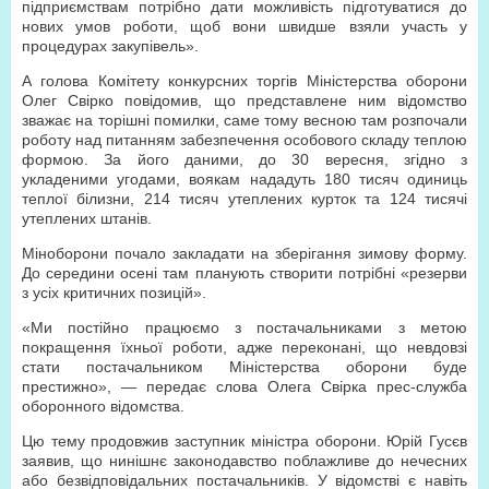
підприємствам потрібно дати можливість підготуватися до
нових умов роботи, щоб вони швидше взяли участь у
процедурах закупівель».
А голова Комітету конкурсних торгів Міністерства оборони
Олег Свірко повідомив, що представлене ним відомство
зважає на торішні помилки, саме тому весною там розпочали
роботу над питанням забезпечення особового складу теплою
формою. За його даними, до 30 вересня, згідно з
укладеними угодами, воякам нададуть 180 тисяч одиниць
теплої білизни, 214 тисяч утеплених курток та 124 тисячі
утеплених штанів.
Міноборони почало закладати на зберігання зимову форму.
До середини осені там планують створити потрібні «резерви
з усіх критичних позицій».
«Ми постійно працюємо з постачальниками з метою
покращення їхньої роботи, адже переконані, що невдовзі
стати постачальником Міністерства оборони буде
престижно», — передає слова Олега Свірка прес-служба
оборонного відомства.
Цю тему продовжив заступник міністра оборони. Юрій Гусєв
заявив, що нинішнє законодавство поблажливе до нечесних
або безвідповідальних постачальників. У відомстві є навіть