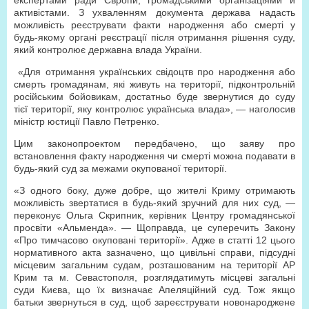
експертами ради Європи, громадськими організаціями й
активістами. З ухваленням документа держава надасть
можливість реєструвати факти народження або смерті у
будь-якому органі реєстрації після отримання рішення суду,
який контролює державна влада України.
«Для отримання українських свідоцтв про народження або
смерть громадянам, які живуть на території, підконтрольній
російським бойовикам, достатньо буде звернутися до суду
тієї території, яку контролює українська влада», — наголосив
міністр юстиції Павло Петренко.
Цим законопроектом передбачено, що заяву про
встановлення факту народження чи смерті можна подавати в
будь-який суд за межами окупованої території.
«З одного боку, дуже добре, що жителі Криму отримають
можливість звертатися в будь-який зручний для них суд, —
переконує Ольга Скрипник, керівник Центру громадянської
просвіти «Альменда». — Щоправда, це суперечить Закону
«Про тимчасово окуповані території». Адже в статті 12 цього
нормативного акта зазначено, що цивільні справи, підсудні
місцевим загальним судам, розташованим на території АР
Крим та м. Севастополя, розглядатимуть місцеві загальні
суди Києва, що їх визначає Апеляційний суд. Тож якщо
батьки звернуться в суд, щоб зареєструвати новонароджене