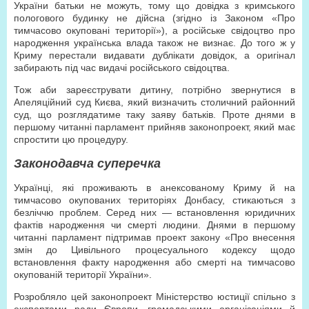
України батьки не можуть, тому що довідка з кримського
пологового будинку не дійсна (згідно із Законом «Про
тимчасово окуповані території»), а російське свідоцтво про
народження українська влада також не визнає. До того ж у
Криму перестали видавати дублікати довідок, а оригінал
забирають під час видачі російського свідоцтва.
Тож аби зареєструвати дитину, потрібно звернутися в
Апеляційний суд Києва, який визначить столичний районний
суд, що розглядатиме таку заяву батьків. Проте днями в
першому читанні парламент прийняв законопроект, який має
спростити цю процедуру.
Законодавча суперечка
Українці, які проживають в анексованому Криму й на
тимчасово окупованих територіях Донбасу, стикаються з
безліччю проблем. Серед них — встановлення юридичних
фактів народження чи смерті людини. Днями в першому
читанні парламент підтримав проект закону «Про внесення
змін до Цивільного процесуального кодексу щодо
встановлення факту народження або смерті на тимчасово
окупованій території України».
Розробляло цей законопроект Міністерство юстиції спільно з