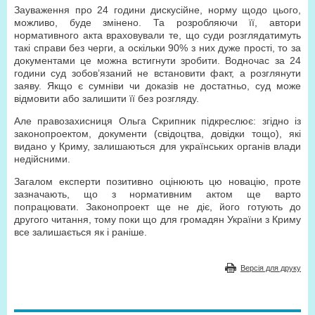
Зауваження про 24 години дискусійне, норму щодо цього,
можливо, буде змінено. Та розробляючи її, автори
нормативного акта враховували те, що суди розглядатимуть
такі справи без черги, а оскільки 90% з них дуже прості, то за
документами це можна встигнути зробити. Водночас за 24
години суд зобов’язаний не встановити факт, а розглянути
заяву. Якщо є сумніви чи доказів не достатньо, суд може
відмовити або залишити її без розгляду.
Але правозахисниця Ольга Скрипник підкреслює: згідно із
законопроектом, документи (свідоцтва, довідки тощо), які
видано у Криму, залишаються для українських органів влади
недійсними.
Загалом експерти позитивно оцінюють цю новацію, проте
зазначають, що з нормативним актом ще варто
попрацювати. Законопроект ще не діє, його готують до
другого читання, тому поки що для громадян України з Криму
все залишається як і раніше.
Версія для друку