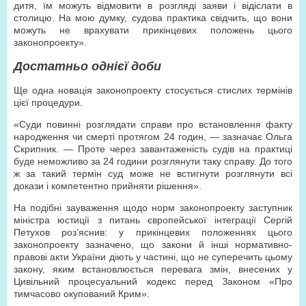
дитя, їм можуть відмовити в розгляді заяви і відіслати в
столицю. На мою думку, судова практика свідчить, що вони
можуть не врахувати прикінцевих положень цього
законопроекту».
Достатньо однієї доби
Ще одна новація законопроекту стосується стислих термінів
цієї процедури.
«Суди повинні розглядати справи про встановлення факту
народження чи смерті протягом 24 годин, — зазначає Ольга
Скрипник. — Проте через завантаженість судів на практиці
буде неможливо за 24 години розглянути таку справу. До того
ж за такий термін суд може не встигнути розглянути всі
докази і компетентно прийняти рішення».
На подібні зауваження щодо норм законопроекту заступник
міністра юстиції з питань європейської інтеграції Сергій
Петухов роз’яснив: у прикінцевих положеннях цього
законопроекту зазначено, що закони й інші нормативно-
правові акти України діють у частині, що не суперечить цьому
закону, яким встановлюється перевага змін, внесених у
Цивільний процесуальний кодекс перед Законом «Про
тимчасово окупований Крим».