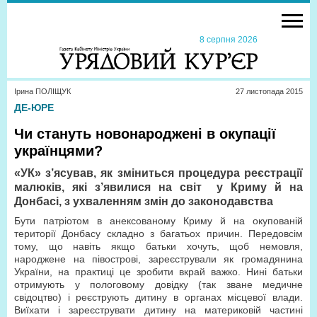
8 серпня 2026
Ірина ПОЛІЩУК
27 листопада 2015
ДЕ-ЮРЕ
Чи стануть новонароджені в окупації
українцями?
«УК» з’ясував, як зміниться процедура реєстрації
малюків, які з’явилися на світ
у Криму й на
Донбасі, з ухваленням змін до законодавства
Бути патріотом в анексованому Криму й на окупованій
території Донбасу складно з багатьох причин. Передовсім
тому, що навіть якщо батьки хочуть, щоб немовля,
народжене на півострові, зареєстрували як громадянина
України, на практиці це зробити вкрай важко. Нині батьки
отримують у пологовому довідку (так зване медичне
свідоцтво) і реєструють дитину в органах місцевої влади.
Виїхати і зареєструвати дитину на материковій частині