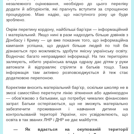
незалежного оцінювання, необхідно до цього переліку
додати й абітурієнтів, які прагнуть вступити за спрощеною
процедурою. Маю надію, що наступного року це буде
зроблено.
Окрім перетину кордону, найбільші бар’єри — інформаційний
і матеріальний. Якщо нині в рази надходить більше дзвінків з
Донбасу і Криму — це вже показник того, що інформаційна
кампанія успішна, що дедалі більше людей по той бік
дізнаються про можливість здобути якісну українську освіту.
Водночас багато неправдивої інформації. На тих територіях
залякують, нібито українська влада одразу дає дітям у руки
автомати й відправляє стріляти в батьків тощо. Така
інформація там активно розповсюджується й теж стає
додатковою перепоною.
Корективи вносить матеріальний бар’єр, оскільки школяр не в
змозі самостійно перетнути лінію зіткнення або адмінкордон
— обов’язково з батьками, що потребує чималих фінансових
затрат. Батьки остерігаються, що не зможуть матеріально
забезпечити проживання і навчання дитини на
контрольованій території України, хоч усвідомлюють, що
освіта в так званих ЛНР і ДНР не дає майбуття.
— Як вдається на окупованій території