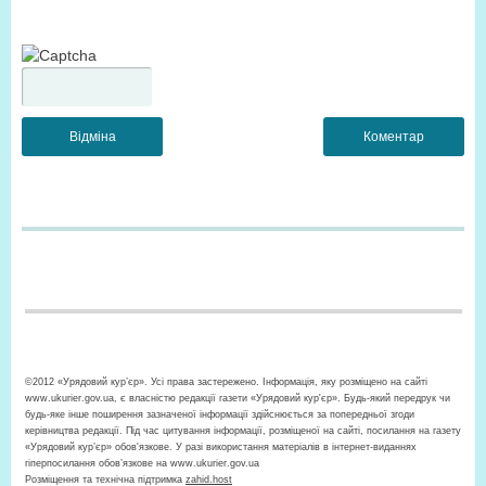
©2012 «Урядовий кур’єр». Усі права застережено. Інформація, яку розміщено на сайті
www.ukurier.gov.ua, є власністю редакції газети «Урядовий кур'єр». Будь-який передрук чи
будь-яке інше поширення зазначеної інформації здійснюється за попередньої згоди
керівництва редакції. Під час цитування інформації, розміщеної на сайті, посилання на газету
«Урядовий кур’єр» обов'язкове. У разі використання матеріалів в інтернет-виданнях
гіперпосилання обов’язкове на www.ukurier.gov.ua
Розміщення та технічна підтримка
zahid.host