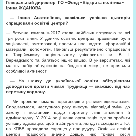
Генеральний директор ГО «Фонд «Відкрита політика»
Ірина ЖДАНОВА
— Ірино Анатоліївно, наскільки успішно цьогоріч
спрацювали освітні центри?
— Вступна кампанія-2017 стала найбільш потужною за всі
три роки війни. У деяких освітніх центрах працівники були
зацікавлені, вмотивовані, просили нас надати інформаційні
матеріали, допомогти. Найбільш результативно спрацювали
в Таврійському національному університеті ім. В. І.
Вернадського та багатьох інших вишах. В університетах, які
мають набір абітурієнтів на бюджетні місця, не проявили
особливої активності.
— На шляху до української освіти абітурієнтам
доводиться долати чималі труднощі — скажімо, під час
перетину кордону.
— Ми провели чимало переговорів з різними відомствами.
Сподіваємося, наступного року внесуть відповідні зміни до
закону і постанови щодо перетину лінії зіткнення й
адмінкордону. У 2014 році наша організація зуміла зробити
успішну адвокацію, щоб ті абітурієнти, які їдуть складати ЗНО,
на КПВВ проходили спрощену процедуру. Оскільки освітні
центри працюють значно довше, ніж триває сесія