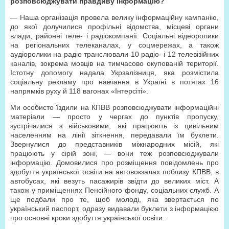
розповсюджувати правдиву інформацію?
— Наша організація провела велику інформаційну кампанію,
до якої долучилися профільні відомства, місцеві органи
влади, районні теле- і радіокомпанії. Соціальні відеоролики
на регіональних телеканалах, у соцмережах, а також
аудіоролики на радіо транслювали 10 радіо- і 12 телевізійних
каналів, зокрема мовців на тимчасово окупованій території.
Істотну допомогу надала Укрзалізниця, яка розмістила
соціальну рекламу про навчання в Україні в потягах 16
напрямків руху й 118 вагонах «Інтерсіті».
Ми особисто їздили на КПВВ розповсюджувати інформаційні
матеріали — просто у чергах до пунктів пропуску,
зустрічалися з військовими, які працюють із цивільним
населенням на лінії зіткнення, передавали їм буклети.
Звернулися до представників міжнародних місій, які
працюють у сірій зоні, — вони теж розповсюджували
інформацію. Домовилися про розміщення повідомлень про
здобуття української освіти на автовокзалах поблизу КПВВ, в
автобусах, які везуть пасажирів звідти до великих міст. А
також у приміщеннях Пенсійного фонду, соціальних служб. А
ще подбали про те, щоб молоді, яка звертається по
український паспорт, одразу видавали буклети з інформацією
про основні кроки здобуття української освіти.