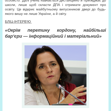
особисто. Далі учень навчається дистанційно й приїжджає до
школи, лише щоб скласти ДПА і отримати документ про
освіту. Це відкриє майбутньому випуск­никові двері до будь-
якого вишу не лише України, а й світу.
БЛІЦ-ІНТЕРВ’Ю
«Окрім перетину кордону, найбільші
бар’єри — інформаційний і матеріальний»