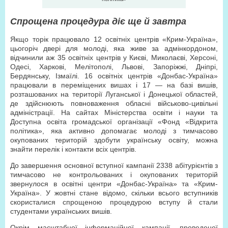
Спрощена процедура діє ще й завтра
Якщо торік працювало 12 освітніх центрів «Крим-Україна»,
цьогоріч двері для молоді, яка живе за адмінкордоном,
відчинили аж 35 освітніх центрів у Києві, Миколаєві, Херсоні,
Одесі, Харкові, Мелітополі, Львові, Запоріжжі, Дніпрі,
Бердянську, Ізмаїлі. 16 освітніх центрів «Донбас-Україна»
працювали в переміщених вишах і 17 — на базі вишів,
розташованих на території Луганської і Донецької областей,
де здійснюють повноваження обласні військово-цивільні
адміністрації. На сайтах Міністерства освіти і науки та
Доступна освіта громадської організації «Фонд «Відкрита
політика», яка активно допомагає молоді з тимчасово
окупованих територій здобути українську освіту, можна
знайти перелік і контакти всіх центрів.
До завершення основної вступної кампанії 2338 абітурієнтів з
тимчасово не контрольованих і окупованих територій
звернулося в освітні центри «Донбас-Україна» та «Крим-
Україна». У жовтні стане відомо, скільки всього вступників
скористалися спрощеною процедурою вступу й стали
студентами українських вишів.
Окрім масштабної інформаційної кампанії, проведеної