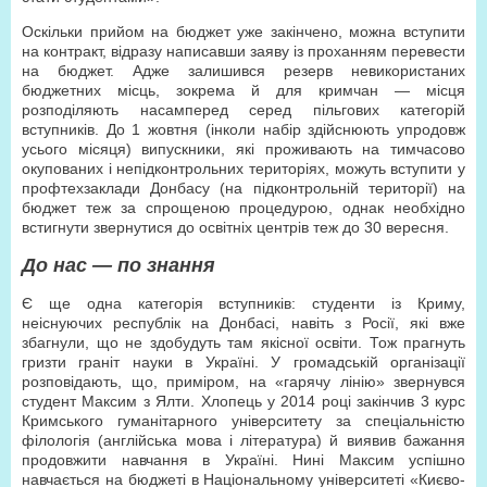
Оскільки прийом на бюджет уже закінчено, можна вступити
на контракт, відразу написавши заяву із проханням перевести
на бюджет. Адже залишився резерв невикористаних
бюджетних місць, зокрема й для кримчан — місця
розподіляють насамперед серед пільгових категорій
вступників. До 1 жовтня (інколи набір здійснюють упродовж
усього місяця) випускники, які проживають на тимчасово
окупованих і непідконтрольних територіях, можуть вступити у
профтехзаклади Донбасу (на підконтрольній території) на
бюджет теж за спрощеною процедурою, однак необхідно
встигнути звернутися до освітніх центрів теж до 30 вересня.
До нас — по знання
Є ще одна категорія вступників: студенти із Криму,
неіснуючих республік на Донбасі, навіть з Росії, які вже
збагнули, що не здобудуть там якісної освіти. Тож прагнуть
гризти граніт науки в Україні. У громадській організації
розповідають, що, приміром, на «гарячу лінію» звернувся
студент Максим з Ялти. Хлопець у 2014 році закінчив 3 курс
Кримського гуманітарного університету за спеціальністю
філологія (англійська мова і література) й виявив бажання
продовжити навчання в Україні. Нині Максим успішно
навчається на бюджеті в Національному університеті «Києво-