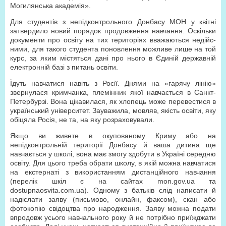
Могилянська академія».
Для студентів з непідкон­трольного Донбасу МОН у квітні
затвердило новий порядок продовження навчання. Оскільки
документи про освіту на тих територіях вважаються недійс­
ними, для такого студента поновлення можливе лише на той
курс, за яким містяться дані про нього в Єдиній державній
електронній базі з питань освіти.
Їдуть навчатися навіть з Росії. Днями на «гарячу лінію»
звернулася кримчанка, племінник якої навчається в Санкт-
Петербурзі. Вона цікавилася, як хлопець може перевестися в
український університет. Зауважила, мовляв, якість освіти, яку
обіцяла Росія, не та, на яку розраховували.
Якщо ви живете в окупованому Криму або на
непідконтрольній території Донбасу й ваша дитина ще
навчається у школі, вона має змогу здобути в Україні середню
освіту. Для цього треба обрати школу, в якій можна навчатися
на екстернаті з використанням дистанційного навчання
(перелік шкіл є на сайтах mon.gov.ua та
dostupnaosvita.com.ua). Одному з батьків слід написати й
надіслати заяву (письмово, онлайн, факсом), скан або
фотокопію свідоцтва про народження. Заяву можна подати
впродовж усього навчального року й не потрібно приїжджати