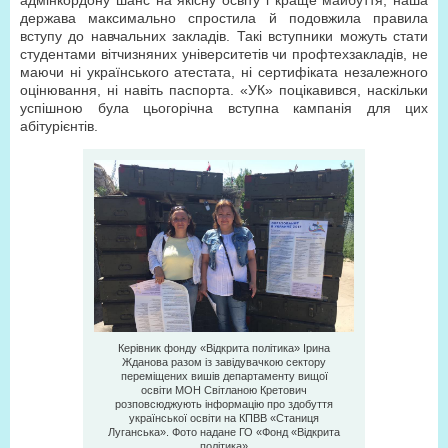
адмінкордону шанс на якісну освіту і краще майбуття, наша
держава максимально спростила й подов­жила правила
вступу до навчальних закладів. Такі вступники можуть стати
студентами вітчизняних університетів чи профтехзакладів, не
маючи ні українського атестата, ні сертифіката незалежного
оцінювання, ні навіть паспорта. «УК» поцікавився, наскільки
успішною була цьогорічна вступна кампанія для цих
абітурієнтів.
Керівник фонду «Відкрита політика» Ірина
Жданова разом із завідувачкою сектору
переміщених вишів департаменту вищої
освіти МОН Світланою Кретович
розповсюджують інформацію про здобуття
української освіти на КПВВ «Станиця
Луганська». Фото надане ГО «Фонд «Відкрита
політика»