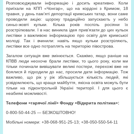
Розповсюджували інформацію і досить креативно. Коли
приїхали на КПП «Чонгар», що на кордоні з Кримом, 18
травня, у день пам’яті депортації кримських татар, вони саме
проводили акцію: щороку традиційно запускають у небо
синьо-жовті кульки. Кілька років поспіль росіяни їх
розстрілювали. І в нас виникла ідея прив’язати до цих кульок
листівки з важливою інформацією про освіту для кримської
молоді. Так і вчинили: навіть якщо кульки розстріляють,
листівки все одно потраплять на територію півострова.
Загалом ситуація вже змінюється. Скажімо, якщо раніше на
КПВВ люди неохоче брали листівки, то цього року, коли ми
тільки починали вивішувати великі постери, перехожі вже не
боялися й підходили до нас, просили дати інформацію. Тож
важливо, що рік у рік збільшується кількість людей, які
усвідомлюють, що краще майбуття, якісна освіта можуть бути
тільки на підконтрольній Україні території. І для цього є
неабиякі можливості.
Телефони «гарячої лінії» Фонду «Відкрита політика»:
0-800-50-44-25 — БЕЗКОШТОВНО!
Мобільні номери: +38-068-951-25-13; +38-050-550-54-11