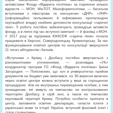
активістами Фонду «Відкрита політика» за сприяння кількох
відомств — МОН, МінТОТ, Мінінформполітики, — багатьом
вступникам з півострова та неіснуючих «ДНР», «ЛНР»
(інформаційно ізольованих й інфікованих пропагандою
окупаційної влади) неабияк допомогли консультації «гарячої
лінії». Її роботу постійно забезпечують громадські активісти
фонду, а в липні під час вступної кампанії — й фахівці з МОН.
У 2017 році за підтримки ЮНІСЕФ «гаряча лінія» почала
працювати в Херсоні, Сєверодонецьку, Краматорську. За час
функціонування освітніх центрів по консультації звернулося
11 тисяч абітурієнтів і батьків.
«Вступники з Криму і Донбасу постійно звертаються з
різноманітними уточненнями, — розповідає «УК»
координатор програм ГО «Фонд «Відкрита політика» Ірина
Загородня. — Пояснюємо, що хоч в університетах прийом
документів на бюджет уже закінчився, по 30 вересня включно
через освітні центри можна вступити у виші за спрощеною
процедурою. Але не внутрішньо переміщеним особам, а тим
громадянам, які живуть на тимчасово не контрольованих
територіях Донбасу, в сірій зоні, а також на тимчасово
окупованій території Криму. Потрібно особисто приїхати в
центр, заповнити освітню декларацію, скласти іспити з
української мови та історії України, вступний фаховий іспит і
стати студентами».