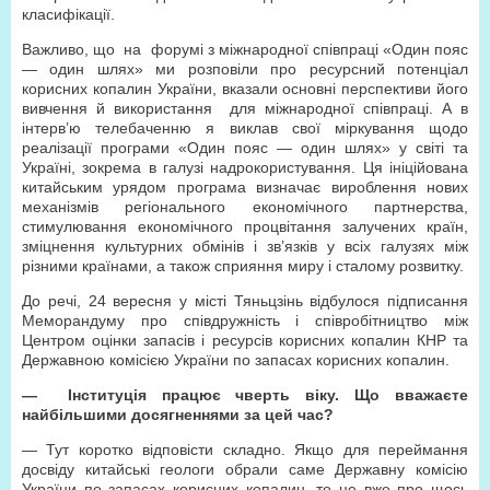
класифікації.
Важливо, що на форумі з міжнародної співпраці «Один пояс
— один шлях» ми розповіли про ресурсний потенціал
корисних копалин України, вказали основні перспективи його
вивчення й використання для міжнародної співпраці. А в
інтерв’ю телебаченню я виклав свої міркування щодо
реалізації програми «Один пояс — один шлях» у світі та
Україні, зокрема в галузі надрокористування. Ця ініційована
китайським урядом програма визначає вироблення нових
механізмів регіонального економічного партнерства,
стимулювання економічного процвітання залучених країн,
зміцнення культурних обмінів і зв’язків у всіх галузях між
різними країнами, а також сприяння миру і сталому розвитку.
До речі, 24 вересня у місті Тяньцзінь відбулося підписання
Меморандуму про співдружність і співробітництво між
Центром оцінки запасів і ресурсів корисних копалин КНР та
Державною комісією України по запасах корисних копалин.
— Інституція працює чверть віку. Що вважаєте
найбільшими досягненнями за цей час?
— Тут коротко відповісти складно. Якщо для переймання
досвіду китайські геологи обрали саме Державну комісію
України по запасах корисних копалин, то це вже про щось