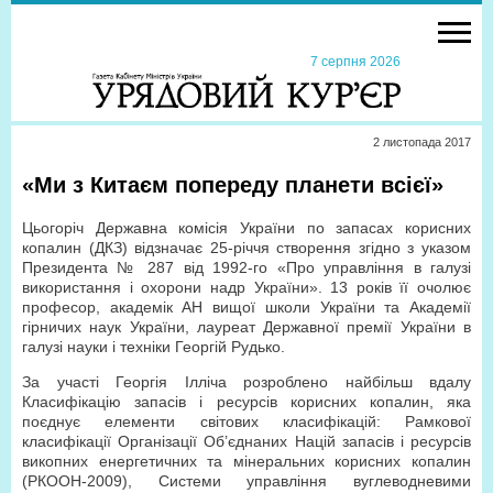
7 серпня 2026
2 листопада 2017
«Ми з Китаєм попереду планети всієї»
Цьогоріч Державна комісія України по запасах корисних
копалин (ДКЗ) відзначає 25-річчя створення згідно з указом
Президента № 287 від 1992-го «Про управління в галузі
використання і охорони надр України». 13 років її очолює
професор, академік АН вищої школи України та Академії
гірничих наук України, лауреат Державної премії України в
галузі науки і техніки Георгій Рудько.
За участі Георгія Ілліча розроблено найбільш вдалу
Класифікацію запасів і ресурсів корисних копалин, яка
поєднує елементи світових класифікацій: Рамкової
класифікації Організації Об’єднаних Націй запасів і ресурсів
викопних енергетичних та мінеральних корисних копалин
(РКООН-2009), Системи управління вуглеводневими