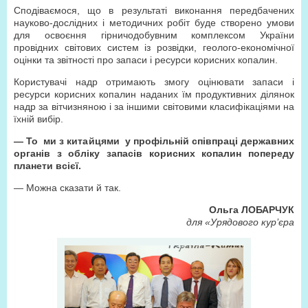
Сподіваємося, що в результаті виконання передбачених
науково-дослідних і методичних робіт буде створено умови
для освоєння гірничодобувним комплексом України
провідних світових систем із розвідки, геолого-економічної
оцінки та звітності про запаси і ресурси корисних копалин.
Користувачі надр отримають змогу оцінювати запаси і
ресурси корисних копалин наданих їм продуктивних ділянок
надр за вітчизняною і за іншими світовими класифікаціями на
їхній вибір.
— То ми з китайцями у профільній співпраці державних
органів з обліку запасів корисних копалин попереду
планети всієї.
— Можна сказати й так.
Ольга ЛОБАРЧУК
для «Урядового кур’єра