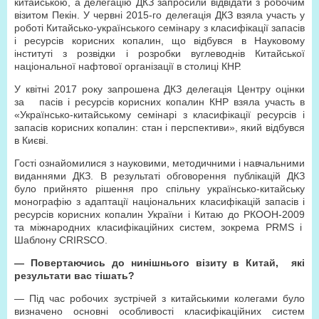
китайською, а делегацію ДКЗ запросили відвідати з робочим
візитом Пекін. У червні 2015-го делегація ДКЗ взяла участь у
роботі Китайсько-українського семінару з класифікації запасів
і ресурсів корисних копалин, що відбувся в Науковому
інституті з розвідки і розробки вуглеводнів Китайської
національної нафтової організації в столиці КНР.
У квітні 2017 року запрошена ДКЗ делегація Центру оцінки
за пасів і ресурсів корисних копалин КНР взяла участь в
«Українсько-китайському семінарі з класифікації ресурсів і
запасів корисних копалин: стан і перспективи», який відбувся
в Києві.
Гості ознайомилися з науковими, методичними і навчальними
виданнями ДКЗ. В результаті обговорення публікацій ДКЗ
було прийнято рішення про спільну українсько-китайську
монографію з адаптації національних класифікацій запасів і
ресурсів корисних копалин України і Китаю до РКООН-2009
та міжнародних класифікаційних систем, зокрема PRMS і
Шаблону CRIRSCO.
— Повертаючись до нинішнього візиту в Китай, які
результати вас тішать?
— Під час робочих зустрічей з китайськими колегами було
визначено основні особливості класифікаційних систем