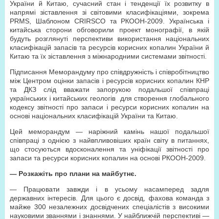
України й Китаю, сучасний стан і тенденції їх розвитку в
напрямі зіставлення зі світовими класифікаціями, зокрема
PRMS, Шаблоном CRIRSCO та РКООН-2009. Українська і
китайська сторони обговорили проект монографії, в якій
будуть розглянуті перспективи використання національних
класифікацій запасів та ресурсів корисних копалин України й
Китаю та їх зіставлення з міжнародними системами звітності.
Підписання Меморандуму про співдружність і співробітництво
між Центром оцінки запасів і ресурсів корисних копалин КНР
та ДКЗ слід вважати запорукою подальшої співпраці
українських і китайських геологів для створення глобального
кодексу звітності про запаси і ресурси корисних копалин на
основі національних класифікацій України та Китаю.
Цей меморандум — наріжний камінь нашої подальшої
співпраці з однією з найвпливовіших країн світу в питаннях,
що стосуються вдосконалення та уніфікації звітності про
запаси та ресурси корисних копалин на основі РКООН-2009.
— Розкажіть про плани на майбутнє.
— Працювати завжди і в усьому насамперед задля
державних інтересів. Для цього є досвід, фахова команда з
майже 300 незалежних досвідчених спеціалістів з високими
науковими званнями і знаннями. У найближчій перспективі —