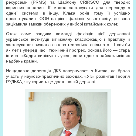
ресурсами (PRMS) та Шаблону CRIRSCO для твердих
корисних копалин. Її можна застосувати для переходу з
однієї системи в іншу. Кілька років тому її успішно
презентували в ООН на рівні фахівців усього світу, де вона
зацікавила завжди обережних у виборі китайських колег.
Отож саме завдяки команді фахівців цієї державної
української інституції вітчизняну класифікацію і практику її
застосування визнала світова геологічна спільнота. І хоч би
як летів уперед час і технічний прогрес, основа його — стара
істина: «Кадри вирішують усе», вони одне з найважливіших
надбань країни.
Нещодавно делегація ДКЗ повернулася з Китаю, де брала
участь у науково-практичних заходах. «УК» розпитав Георгія
РУДЬКА, яку користь це дасть нашій державі.