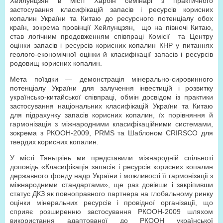
Хейлунцзян в місті Харбін семінарі з практичного
застосування класифікацій запасів і ресурсів корисних
копалин України та Китаю до ресурсного потенціалу обох
країн, зокрема провінції Хейлунцзян, що на півночі Китаю,
став логічним продовженням співпраці Комісії та Центру
оцінки запасів і ресурсів корисних копалин КНР у питаннях
геолого-економічної оцінки й класифікації запасів і ресурсів
родовищ корисних копалин.
Мета поїздки — демонстрація мінерально-сировинного
потенціалу України для залучення інвестицій і розвитку
українсько-китайської співпраці, обмін досвідом із практики
застосування національних класифікацій України та Китаю
для підрахунку запасів корисних копалин, їх порівняння й
гармонізація з міжнародними класифікаційними системами,
зокрема з РКООН-2009, PRMS та Шаблоном CRIRSCO для
твердих корисних копалин.
У місті Тяньцзінь ми представили міжнародній спільноті
доповідь «Класифікація запасів і ресурсів корисних копалин
державного фонду надр України і можливості її гармонізації з
міжнародними стандартами», ще раз довівши і закріпивши
статус ДКЗ як повноправного партнера на глобальному ринку
оцінки мінеральних ресурсів і провідної організації, що
сприяє розширенню застосування РКООН-2009 шляхом
використання адаптованої до РКООН української