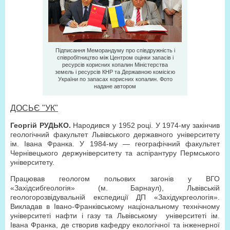
Підписання Меморандуму про співдружність і
співробітництво між Центром оцінки запасів і
ресурсів корисних копалин Міністерства
земель і ресурсів КНР та Державною комісією
України по запасах корисних копалин. Фото
надане автором
ДОСЬЄ "УК"
Георгій РУДЬКО.
Народився у 1952 році. У 1974-му закінчив
геологічний факультет Львівського державного університету
ім. Івана Франка. У 1984-му — географічний факультет
Чернівецького держуніверситету та аспірантуру Пермського
університету.
Працював геологом польових загонів у ВГО
«Західсибгеологія» (м. Барнаул), Львівській
геологорозвідувальній експедиції ДП «Захід­укргеологія».
Викладав в Івано-Франківському національному технічному
університеті нафти і газу та Львівському університеті ім.
Івана Франка, де створив кафедру екологічної та інженерної