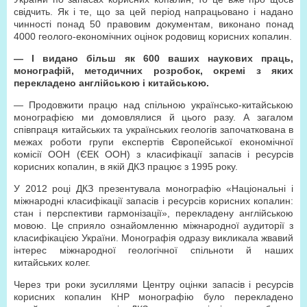
свідчить. Як і те, що за цей період напрацьовано і надано
чинності понад 50 правовим документам, виконано понад
4000 геолого-економічних оцінок родовищ корисних копалин.
— І видано більш як 600 ваших наукових праць,
монографій, методичних розробок, окремі з яких
перекладено англійською і китайською.
— Продовжити працю над спільною українсько-китайською
монографією ми домовлялися й цього разу. А загалом
співпраця китайських та українських геологів започаткована в
межах роботи групи експертів Європейської економічної
комісії ООН (ЄЕК ООН) з класифікації запасів і ресурсів
корисних копалин, в якій ДКЗ працює з 1995 року.
У 2012 році ДКЗ презентувала монографію «Національні і
міжнародні класифікації запасів і ресурсів корисних копалин:
стан і перспективи гармонізації», перекладену англійською
мовою. Це сприяло ознайомленню міжнародної аудиторії з
класифікацією України. Монографія одразу викликала жвавий
інтерес міжнародної геологічної спільноти й наших
китайських колег.
Через три роки зусиллями Центру оцінки запасів і ресурсів
корисних копалин КНР монографію було перекладено