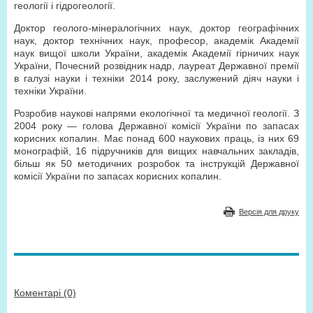
геології і гідрогеології.
Доктор геолого-мінералогічних наук, доктор географічних
наук, доктор технічних наук, професор, академік Академії
наук вищої школи України, академік Академії гірничих наук
України, Почесний розвідник надр, лауреат Державної премії
в галузі науки і техніки 2014 року, заслужений діяч науки і
техніки України.
Розробив наукові напрями екологічної та медичної геології. З
2004 року — голова Державної комісії України по запасах
корисних копалин. Має понад 600 наукових праць, із них 69
монографій, 16 підручників для вищих навчальних закладів,
більш як 50 методичних розробок та інструкцій Державної
комісії України по запасах корисних копалин.
Версія для друку
Коментарі (0)