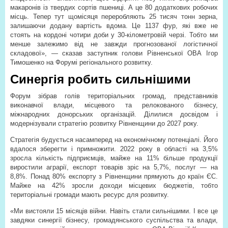
макаронів із твердих сортів пшениці. А це 80 додаткових робочих
місць. Тепер тут щомісяця переробляють 25 тисяч тонн зерна,
залишаючи додану вартість вдома. Це 1137 фур, які вже не
стоять на кордоні чотири доби у 30-кілометровій черзі. Тобто ми
менше залежимо від не завжди прогнозованої логістичної
складової», — сказав заступник голови Рівненської ОВА Ігор
Тимошенко на Форумі регіонального розвитку.
Синергія робить сильнішими
Форум зібрав голів територіальних громад, представників
виконавчої влади, місцевого та релокованого бізнесу,
міжнародних донорських організацій. Ділилися досвідом і
модернізували стратегію розвитку Рівненщини до 2027 року.
Стратегія будується насамперед на економічному потенціалі. Його
вдалося зберегти і примножити. 2022 року в області на 3,5%
зросла кількість підприємців, майже на 11% більше продукції
виростили аграрії, експорт товарів зріс на 5,7%, послуг — на
8,8%. Понад 80% експорту з Рівненщини прямують до країн ЄС.
Майже на 42% зросли доходи місцевих бюджетів, тобто
територіальні громади мають ресурс для розвитку.
«Ми вистояли 15 місяців війни. Навіть стали сильнішими. І все це
завдяки синергії бізнесу, громадянського суспільства та влади,