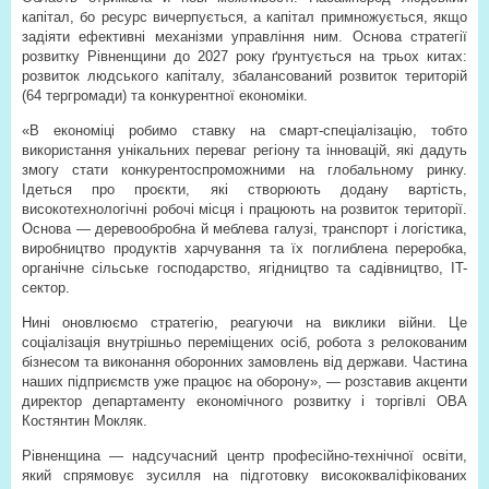
капітал, бо ресурс вичерпується, а капітал примножується, якщо
задіяти ефективні механізми управління ним. Основа стратегії
розвитку Рівненщини до 2027 року ґрунтується на трьох китах:
розвиток людського капіталу, збалансований розвиток територій
(64 тергромади) та конкурентної економіки.
«В економіці робимо ставку на смарт-спеціалізацію, тобто
використання унікальних переваг регіону та інновацій, які дадуть
змогу стати конкурентоспроможними на глобальному ринку.
Ідеться про проєкти, які створюють додану вартість,
високотехнологічні робочі місця і працюють на розвиток території.
Основа — деревообробна й меблева галузі, транспорт і логістика,
виробництво продуктів харчування та їх поглиблена переробка,
органічне сільське господарство, ягідництво та садівництво, IT-
сектор.
Нині оновлюємо стратегію, реагуючи на виклики війни. Це
соціалізація внутрішньо переміщених осіб, робота з релокованим
бізнесом та виконання оборонних замовлень від держави. Частина
наших підприємств уже працює на оборону», — розставив акценти
директор департаменту економічного розвитку і торгівлі ОВА
Костянтин Мокляк.
Рівненщина — надсучасний центр професійно-технічної освіти,
який спрямовує зусилля на підготовку висококваліфікованих