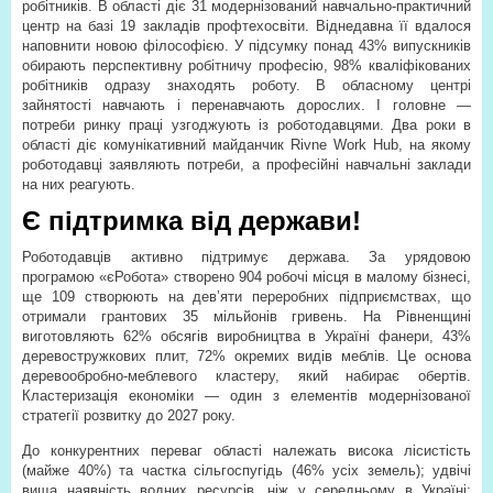
робітників. В області діє 31 модернізований навчально-практичний
центр на базі 19 закладів профтехосвіти. Віднедавна її вдалося
наповнити новою філософією. У підсумку понад 43% випускників
обирають перспективну робітничу професію, 98% кваліфікованих
робітників одразу знаходять роботу. В обласному центрі
зайнятості навчають і перенавчають дорослих. І головне —
потреби ринку праці узгоджують із роботодавцями. Два роки в
області діє комунікативний майданчик Rivne Work Hub, на якому
роботодавці заявляють потреби, а професійні навчальні заклади
на них реагують.
Є підтримка від держави!
Роботодавців активно підтримує держава. За урядовою
програмою «єРобота» створено 904 робочі місця в малому бізнесі,
ще 109 створюють на дев’яти переробних підприємствах, що
отримали грантових 35 мільйонів гривень. На Рівненщині
виготовляють 62% обсягів виробництва в Україні фанери, 43%
деревостружкових плит, 72% окремих видів меблів. Це основа
деревообробно-меблевого кластеру, який набирає обертів.
Кластеризація економіки — один з елементів модернізованої
стратегії розвитку до 2027 року.
До конкурентних переваг області належать висока лісистість
(майже 40%) та частка сільгоспугідь (46% усіх земель); удвічі
вища наявність водних ресурсів, ніж у середньому в Україні;