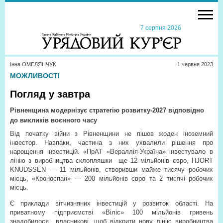
7 серпня 2026
Інна ОМЕЛЯНЧУК
1 червня 2023
МОЖЛИВОСТІ
Погляд у завтра
Рівненщина модернізує стратегію розвитку-2027 відповідно
до викликів воєнного часу
Від початку війни з Рівненщини не пішов жоден іноземний
інвестор. Навпаки, частина з них ухвалили рішення про
нарощення інвестицій. «ПрАТ «Вераллія-Україна» інвестувало в
лінію з виробництва склопляшки
ще 12 мільйонів євро, HJORT
KNUDSSEN — 11 мільйонів, створивши майже тисячу робочих
місць, «Кроноспан» — 200 мільйонів євро та 2 тисячі робочих
місць.
Є приклади вітчизняних інвестицій у розвиток області. На
приватному підприємстві «Віліс» 100 мільйонів гривень
знадобилося
власникові, щоб відкрити нову лінію виробництва