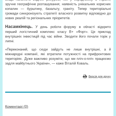
зручне географічне розташування; наявність унікальних корисних
копалин — бурштину, базальту, граніту. Тепер територіальні
громади синхронізують стратегії власного розвитку відповідно до
нових реалій та регіональних пріоритетів.
Насамкінець.
У день роботи форуму в області відкрито
перший логістичний комплекс класу В+ «Форт». Це приклад
внутрішніх інвестицій під час війни. Зводити його почали торік у
липні.
«Переконаний, що сюди зайдуть не лише внутрішні, а й
міжнародні компанії, які втратили потужності на прифронтових
територіях. Дуже важливо розуміти, що ми пліч-о-пліч працюємо
задля майбутнього України», — каже Віталій Коваль.
Версія для друку
Коментарі (0)