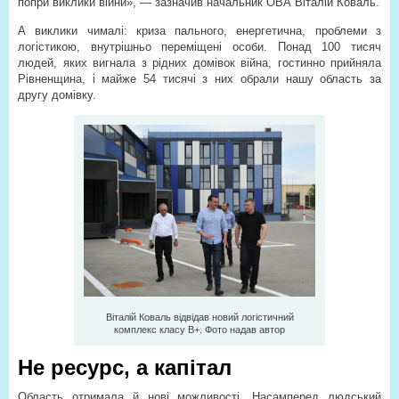
попри виклики війни», — зазначив начальник ОВА Віталій Коваль.
А виклики чималі: криза пального, енергетична, проблеми з
логістикою, внутрішньо переміщені особи. Понад 100 тисяч
людей, яких вигнала з рідних домівок війна, гостинно прийняла
Рівненщина, і майже 54 тисячі з них обрали нашу область за
другу домівку.
Віталій Коваль відвідав новий логістичний
комплекс класу В+. Фото надав автор
Не ресурс, а капітал
Область отримала й нові можливості. Насамперед людський