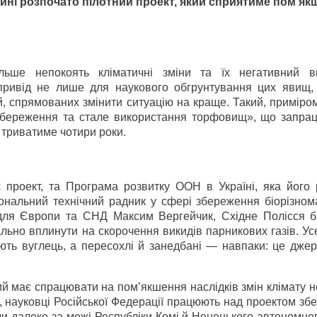
щині розпочато пілотний проект, який сприятиме пом’я
ільше непокоять кліматичні зміни та їх негативний 
привід не лише для наукового обгрунтування цих явищ,
, спрямованих змінити ситуацію на краще. Такий, приміром
«Збереження та стале використання торфовищ», що запра
 триватиме чотири роки.
проект, та Програма розвитку ООН в Україні, яка його р
ональний технічний радник у сфері збереження біорізнома
ля Європи та СНД Максим Вергейчик, Східне Полісся б
льно вплинути на скорочення викидів парникових газів. Ус
ють вуглець, а пересохлі й занедбані — навпаки: це джер
ий має спрацювати на пом’якшення наслідків змін клімату 
ом, науковці Російської Федерації працюють над проектом з
и далеко за межі Республіки Комі й Ненецького автономног