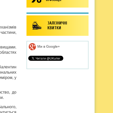
ЗАЛІЗНИЧНІ
еханізмів
КВИТКИ
 частини,
Ми в Google+
овищами.
областях
Валентин
іональних
иміром, у
ство, до
и.
ального,
нтується