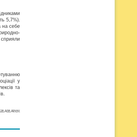
ідниками
ь 5,7%).
а на себе
природно-
 сприяли
уртуванню
ціації у
лексів та
ів.
сія для друку