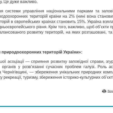
у. Це дуже важливо.
ня системи управління національними парками та запов
одоохоронних територій країни на 2% (нині вона становит
торій в європейських країнах становить 15%. Україна взял
ньоєвропейського рівня. Крім того, важливо, щоб об’єкти 
лансованого розвитку територій, на яких розташовані, та
я природоохоронних територій України»:
шої асоціації — сприяння розвитку заповідної справи, зг
органів у розв’язанні сучасних проблем галузі. Роль асо
на Чернігівщині, — збереження унікальних природних комп
 рекреації, туризму, збереження історико-культурних об’єкт
Вер