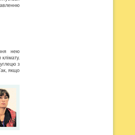
тавленню
ання нею
 клімату.
углецю з
Так, якщо