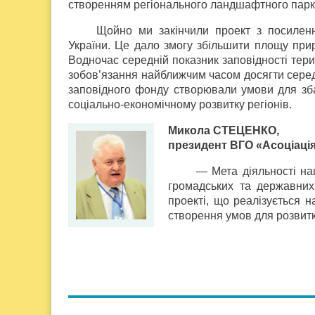
створенням регіонального ландшафтного парк
Щойно ми закінчили проект з посилен
України. Це дало змогу збільшити площу прир
Водночас середній показник заповідності тери
зобов’язання найближчим часом досягти серед
заповідного фонду створювали умови для зба
соціально-економічному розвитку регіонів.
Микола СТЕЦЕНКО,
президент ВГО «Асоціаці
— Мета діяльності на
громадських та державних 
проекті, що реалізується 
створення умов для розвитку