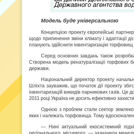
Модель буде універсальною
Концепцією проекту європейські партнер
щодо припинення зміни клімату і адаптації до
планують здійснити інвентаризацію торфовищ П
Серед основних завдань також розробка
Створена модель ренатуралізації торфових бо
держави.
Національний директор проекту начальн
Шліхта зауважив, що початок дії проекту збі
інвентаризацій викидів парникових газів. Це 
2011 році Україна не досить ефективно захистил
Однією з проблем стали сектор землекор
яких і належать торфовища. Тому вдосконаленн
— Нині актуальний екосистемний підх
регіонального, місцевого, — зазначила менед