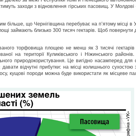
тимуть заходи з відновлення гірських пасовищ. У Молдові
им більше, що Чернігівщина перебуває на п’ятому місці в У
лощі займають близько 300 тисяч гектарів. Щоб повернути 
аного торфовища площею не менш як 3 тисячі гектарів
аної на території Куликівського і Ніжинського районів.
льного природокористування. Це вигідно насамперед для с
давати відчутні прибутки: на місці колишнього сухостою 
окосу, кущові породи можна буде використати як місцеве п