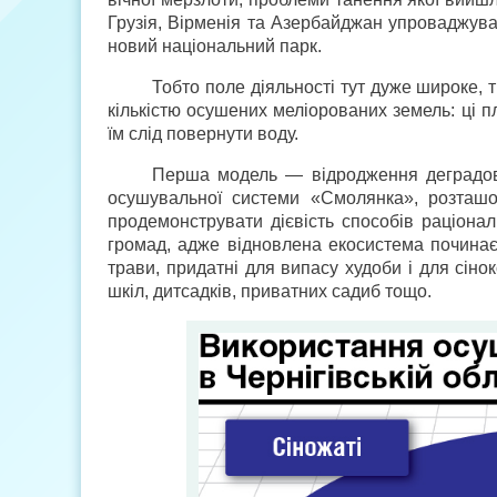
Грузія, Вірменія та Азербайджан упроваджува
новий національний парк.
Тобто поле діяльності тут дуже широке, т
кількістю осушених меліорованих земель: ці п
їм слід повернути воду.
Перша модель — відродження деградов
осушувальної системи «Смолянка», розташов
продемонструвати дієвість способів раціона
громад, адже відновлена екосистема починає 
трави, придатні для випасу худоби і для сін
шкіл, дитсадків, приватних садиб тощо.