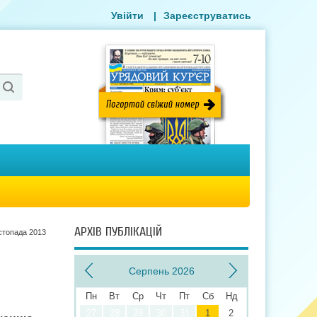
Увійти
|
Зареєструватись
АРХІВ ПУБЛІКАЦІЙ
стопада 2013
Серпень 2026
Пн
Вт
Ср
Чт
Пт
Сб
Нд
27
28
29
30
31
1
2