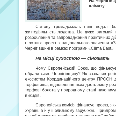
На Чернігів
клімату
Світову громадськість нині дедалі б
життєдіяльність людства. Це дуже вагомий 
розроблення та запровадження практичних дій
пілотних проектів національного значення 
Чернігівщині в рамках програми «Clima East» і
На місці сухостою — сіножать
Чому Європейський Союз, що фінансує 
обрали саме Чернігівщину? Як зазначив регі
екосистем Координаційного центру ПРООН д
торфовища, відновлення яких дасть змогу реа
торфові болота у природному стані накопичу
викидів.
Європейська комісія фінансує проект, як
Україні, а й у її близькому зарубіжжі. Примір
вічної мерзлоти, проблеми танення якої вийшл