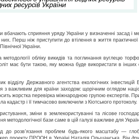
и вбачають сприяння уряду України у визначенні засад і м
 них. Перш ніж приступити до втілення в життя практичної
івнічної України.
 методології обліку викидів та поглинання вуглецю торф
літ має бути такою, яку можна буде використати в інших 
ик відділу Державного агентства екологічних інвестицій 
гся з важливим для країни заходом: щорічним оглядом нац
досить жорстка перевірка міжнародною групою експертів. Пр
а кадастр і її тимчасово виключили з Кіотського протоколу.
истування, зміни в землекористуванні та лісове господар
я методологічної бази саме в цій галузі важливе для Україн
ід до розв’язання проблем будь-якого масштабу — глоб
жер проекту ПРООН в Україні Наталія Ольшанська. Він ∂ру