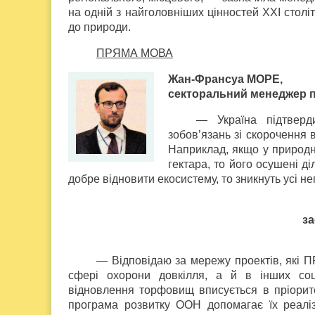
на одній з найголовніших цінностей ХХІ стол
до природи.
ПРЯМА МОВА
Жан-Франсуа МОРЕ,
секторальний менеджер п
— Україна підтверд
зобов’язань зі скорочення 
Наприклад, якщо у природн
гектара, то його осушені ді
добре відновити екосистему, то зникнуть усі не
з
— Відповідаю за мережу проектів, які П
сфері охорони довкілля, а й в інших соц
відновлення торфовищ вписується в пріорите
програма розвитку ООН допомагає їх реаліз