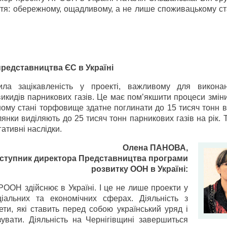
іття: обережному, ощадливому, а не лише споживацькому с
редставництва ЄС в Україні
ила зацікавленість у проекті, важливому для викон
викидів парникових газів. Це має пом’якшити процеси зміни
ому стані торфовище здатне поглинати до 15 тисяч тонн в
лянки виділяють до 25 тисяч тонн парникових газів на рік. 
гативні наслідки.
Олена ПАНОВА,
аступник директора Представництва програми
розвитку ООН в Україні:
РООН здійснює в Україні. І це не лише проекти у
іальних та економічних сферах. Діяльність з
ти, які ставить перед собою український уряд і
увати. Діяльність на Чернігівщині завершиться