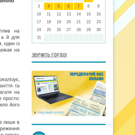
кшенню
3
4
5
6
7
8
9
10
11
12
13
14
15
16
17
18
19
20
21
22
23
24
25
26
27
28
29
30
вплив на
 а й для
31
1
2
3
4
5
6
, один із
цював на
ЗВУЧИТЬ ГОРДО!
еалізує,
ніття та
агате на
е просто:
ело його
не лише в
береження
о округу.