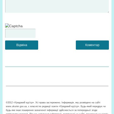
©2012 «Урядовий кур’єр». Усі права застережено. Інформація, яку розміщено на сайті
www.ukurier.gov.ua, є власністю редакції газети «Урядовий кур'єр». Будь-який передрук чи
будь-яке інше поширення зазначеної інформації здійснюється за попередньої згоди