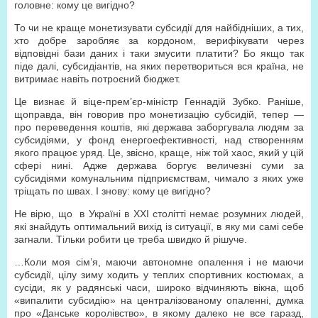
головне: кому це вигідно?
То чи не краще монетизувати субсидії для найбідніших, а тих,
хто добре заробляє за кордоном, верифікувати через
відповідні бази даних і таки змусити платити? Бо якщо так
піде далі, субсидіантів, на яких перетвориться вся країна, не
витримає навіть потроєний бюджет.
Це визнає й віце-прем’єр-міністр Геннадій Зубко. Раніше,
щоправда, він говорив про монетизацію субсидій, тепер —
про переведення коштів, які держава заборгувала людям за
субсидіями, у фонд енергоефективності, над створенням
якого працює уряд. Це, звісно, краще, ніж той хаос, який у цій
сфері нині. Адже держава боргує величезні суми за
субсидіями комунальним підприємствам, чимало з яких уже
тріщать по швах. І знову: кому це вигідно?
Не вірю, що в Україні в ХХІ столітті немає розумних людей,
які знайдуть оптимальний вихід із ситуації, в яку ми самі себе
загнали. Тільки робити це треба швидко й рішуче.
…Коли моя сім’я, маючи автономне опалення і не маючи
субсидії, цілу зиму ходить у теплих спортивних костюмах, а
сусіди, як у радянські часи, широко відчиняють вікна, щоб
«випалити субсидію» на централізованому опаленні, думка
про «Данське королівство», в якому далеко не все гаразд,