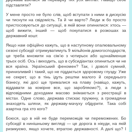
підставляти?
У мене просто не було слів, щоб вступати з ними в дискусію
чи тиснути на свідомість. Та й чи варто? Люди ж бо просто
пристосовуються до ситуації, в якій вони опинилися: хтось —
щоб вижити, інший — щоб покупатися в розкошах за
державний кошт.
Якщо нам офіційно кажуть, що в наступному опалювальному
сезоні субсидії отримуватимуть 9 мільйонів домогосподарств,
це треба множити на сім’ю з чотирьох або щонайменше
трьох осіб. Ось і виходить, що в субсидіантах опиниться чи не
вся країна. Український феномен? Так, і доволі сумний,
принизливий і такий, що не піддається здоровому глузду. Уже
не секрет, що в тінь ідуть рештки малого й середнього
бізнесу, які досі ще трималися на плаву (навіщо, кажуть,
віддавати за комірне все, що заробляємо?), а люди з
відповідними доходами масово знімаються з реєстрації в
містах. Одне слово, держава стискає пружину, а громадяни
знаходять шляхи, як державу-мачуху обдурити. Така собі
азартна гра хто кого?
Боюся, що в ній не буде переможців чи переможених. Бо
субсидії в нинішньому вигляді — це дорога в нікуди, на якій
ризикуємо, якщо хочете, втратою державності. А далі що? І