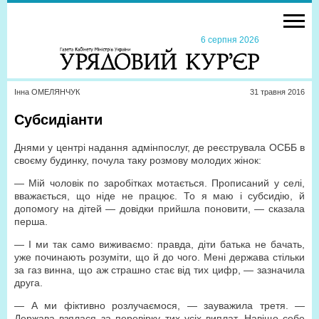
6 серпня 2026
Інна ОМЕЛЯНЧУК
31 травня 2016
Субсидіанти
Днями у центрі надання адмінпослуг, де реєструвала ОСББ в
своєму будинку, почула таку розмову молодих жінок:
— Мій чоловік по заробітках мотається. Прописаний у селі,
вважається, що ніде не працює. То я маю і субсидію, й
допомогу на дітей — довідки прийшла поновити, — сказала
перша.
— І ми так само виживаємо: правда, діти батька не бачать,
уже починають розуміти, що й до чого. Мені держава стільки
за газ винна, що аж страшно стає від тих цифр, — зазначила
друга.
— А ми фіктивно розлучаємося, — зауважила третя. —
Держава взялася за перевірку тих усіх виплат. Навіщо себе