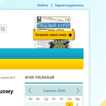
Увійти
|
Зареєструватись
АРХІВ ПУБЛІКАЦІЙ
 серпня 2017
ашому
Серпень 2026
Пн
Вт
Ср
Чт
Пт
Сб
Нд
27
28
29
30
31
1
2