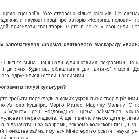
щодо сценаріїв. Уже створено кілька фільмів. На сценах
ідзначати наукові праці про авторів «Коронації слова», 
й присилати свої твори. Вірте в себе, у свої сили, нав
» започаткував формат святкового маскараду «Карн
інчиться війна. Наші бали були цікавими, яскравими. На б
і дитячих будинків, обладнання для дитячої лікарні. Дея
ного, одружилися і стали щасливими.
програми в галузі культури?
арто зробити переклади відомих українських творів різним
но Антона Кушніра, Марію Матіос, Мар’яну Малину. Є п
а «Ґудзика» Ірен Роздобудько. Треба займатися міжн
имулювати перекладачів. А ще підніматимемо дитячу літер
 відзначати її за жанрами, зокрема колискові пісні, і за
й і юнацтва займатимуться Міністерство освіти і науки, ун
тей і юнацтва.