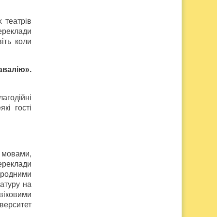
 театрів
переклади
іть коли
авалію».
лагодійні
кі гості
и мовами,
ереклади
ародними
атуру на
 віковими
іверситет