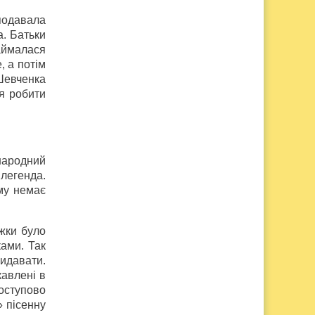
подавала
а. Батьки
займалася
 а потім
Шевченка
ся робити
народний
 легенда.
ому немає
ижки було
ами. Так
видавати.
кавлені в
оступово
» пісенну