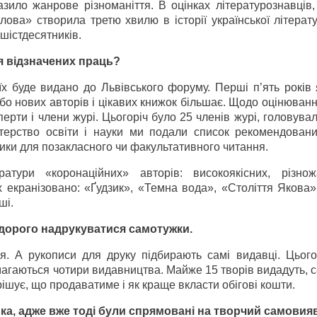
зило жанрове різноманіття. В оцінках літературознавців,
ова» створила третю хвилю в історії української літерат
шістдесятників.
ля відзначених праць?
х буде видано до Львівського форуму. Перші п’ять років 
бо нових авторів і цікавих книжок більшає. Щодо оцінюванн
ерти і члени журі. Цьогоріч було 25 членів журі, головува
стерство освіти і науки ми подали список рекомендовани
чники для позакласного чи факультативного читання.
тури «коронаційних» авторів: високоякісних, різнож
 екранізовано: «Ґудзик», «Темна вода», «Століття Якова»
ші.
 дорого надрукуватися самотужки.
. А рукописи для друку підбирають самі видавці. Цього
агаються чотири видавництва. Майже 15 творів видадуть, 
ішує, що продаватиме і як краще вкласти обігові кошти.
ка, адже вже тоді були спрямовані на творчий самовия