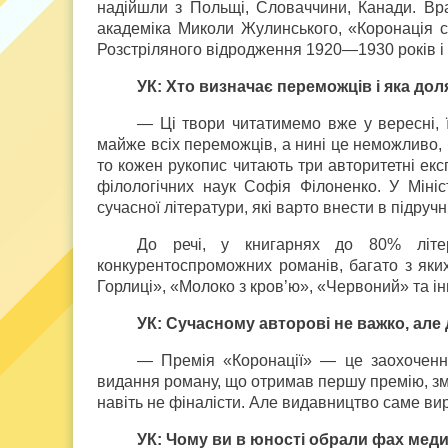
надійшли з Польщі, Словаччини, Канади. Вра
академіка Миколи Жулинського, «Коронація сл
Розстріляного відродження 1920—1930 років і 
УК: Хто визначає переможців і яка до
— Ці твори читатимемо вже у вересні, ї
майже всіх переможців, а нині це неможливо, 
то кожен рукопис читають три авторитетні експ
філологічних наук Софія Філоненко. У Міні
сучасної літератури, які варто внести в підру
До речі, у книгарнях до 80% літера
конкурентоспроможних романів, багато з яких
Горлиці», «Молоко з кров’ю», «Червоний» та ін
УК: Сучасному авторові не важко, але
— Премія «Коронації» — це заохочення
видання роману, що отримав першу премію, зм
навіть не фіналісти. Але видавництво саме вир
УК: Чому ви в юності обрали фах меди