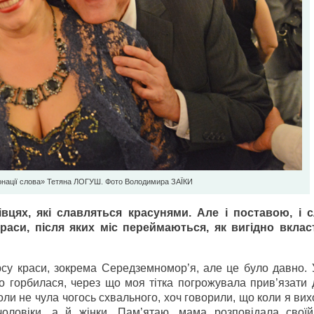
онації слова» Тетяна ЛОГУШ. Фото Володимира ЗАЇКИ
вцях, які славляться красунями. Але і поставою, і 
раси, після яких міс переймаються, як вигідно вкла
су краси, зокрема Середземномор’я, але це було давно.
го горбилася, через що моя тітка погрожувала прив’язати
коли не чула чогось схвального, хоч говорили, що коли я ви
оловіки, а й жінки. Пам’ятаю, мама розповідала своїй