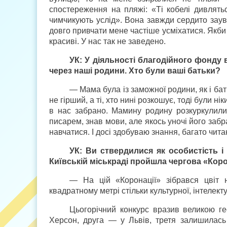
спостереження на пляжі: «Ті кобелі дивлять
чимчикують услід». Вона завжди сердито заув
довго привчати мене частіше усміхатися. Якби н
красиві. У нас так не заведено.
УК: У діяльності благодійного фонду в
через наші родини. Хто були ваші батьки?
— Мама була із заможної родини, як і бат
не гірший, а ті, хто нині розкошує, тоді були ні
в нас забрано. Мамину родину розкуркулили,
писарем, знав мови, але якось уночі його заб
навчатися. І досі здобуваю знання, багато чита
УК: Ви ствердилися як особистість і
Київській міськраді пройшла чергова «Кор
— На цій «Коронації» зібрався цвіт 
квадратному метрі стільки культурної, інтелект
Цьогорічний конкурс вразив великою ге
Херсон, друга — у Львів, третя залишилась 