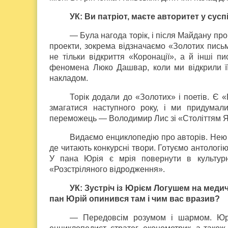
УК: Ви патріот, маєте авторитет у сусп
— Була нагода торік, і після Майдану про
проекти, зокрема відзначаємо «Золотих письм
не тільки відкриття «Коронації», а й інші п
феномена Люко Дашвар, коли ми відкрили ї
накладом.
Торік додали до «Золотих» і поетів. Є 
змагатися наступного року, і ми придума
переможець — Володимир Лис зі «Століттям Я
Видаємо енциклопедію про авторів. Нею з
де читають конкурсні твори. Готуємо антологі
У пана Юрія є мрія повернути в культурн
«Розстріляного відродження».
УК: Зустріч із Юрієм Логушем на медич
пан Юрій опинився там і чим вас вразив?
— Передовсім розумом і шармом. Юрі