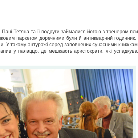
 Пані Тетяна та її подруги займалися йогою з тренером-пс
унковим паркетом доречними були й антикварний годинник, 
рави. У такому антуражі серед заповнених сучасними книжка
рапив у палаццо, де мешкають аристократи, які успадкува