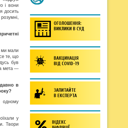
о і вони
я досить
 розумні,
ОГОЛОШЕННЯ:
ВИКЛИКИ В СУД
причетні
о ми мали
се те, що
ВАКЦИНАЦІЯ
дусь був
ВІД COVID-19
ла мета —
едавно в
ЗАПИТАЙТЕ
року?
В ЕКСПЕРТА
а одному
оїхали у
ІНДЕКС
и. Твори
ІНФЛЯЦІЇ