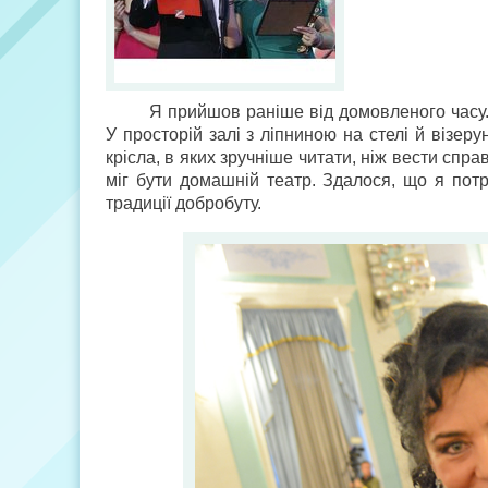
Я прийшов раніше від домовленого часу.
У просторій залі з ліпниною на стелі й візер
крісла, в яких зручніше читати, ніж вести сп
міг бути домашній театр. Здалося, що я пот
традиції добробуту.