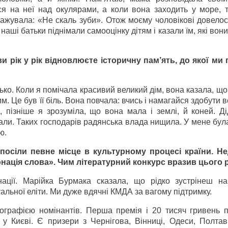
ся на неї над окулярами, а коли вона заходить у море, т
ажувала: «Не скаль зуби». Отож моєму чоловікові довелос
аші батьки піднімали самооцінку дітям і казали їм, які вони
и рік у рік відновлюєте історичну пам’ять, до якої ми 
ько. Коли я помічала красивий великий дім, вона казала, щ
ким. Це був її біль. Вона повчала: вчись і намагайся здобути в
 пізніше я зрозуміла, що вона мала і землі, й коней. Ді
рали. Таких господарів радянська влада нищила. У мене бу
ю.
 посіли певне місце в культурному процесі країни. Н
онація слова». Чим літературний конкурс вразив цього 
нації. Марійка Бурмака сказала, що рідко зустрінеш н
уальної еліти. Ми дуже вдячні КМДА за вагому підтримку.
ографією номінантів. Перша премія і 20 тисяч гривень п
у Києві. Є призери з Чернігова, Вінниці, Одеси, Полтав