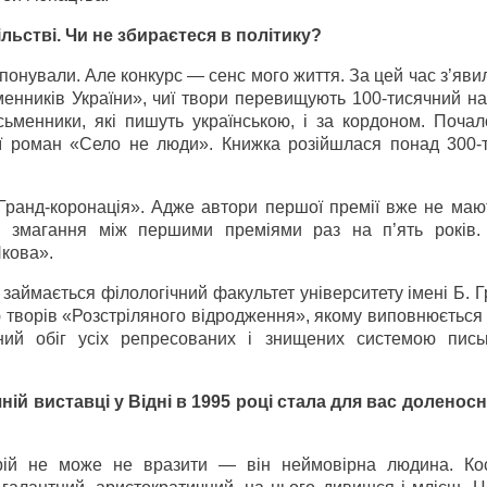
ільстві. Чи не збираєтеся в політику?
понували. Але конкурс — сенс мого життя. За цей час з’яви
енників України», чиї твори перевищують 100-тисячний на
исьменники, які пишуть українською, і за кордоном. Поча
ї роман «Село не люди». Книжка розійшлася понад 300-
«Гранд-коронація». Адже автори першої премії вже не маю
ли змагання між першими преміями раз на п’ять років
кова».
аймається філологічний факультет університету імені Б. Г
ю творів «Розстріляного відродження», якому виповнюється 
ий обіг усіх репресованих і знищених системою пись
ній виставці у Відні в 1995 році стала для вас доленосн
й не може не вразити — він неймовірна людина. Кос