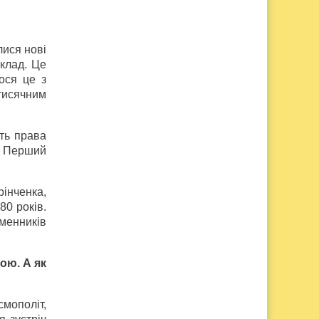
лися нові
клад. Це
лося це з
тисячним
ть права
. Перший
рінченка,
80 років.
менників
ою. А як
мополіт,