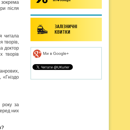
 зокрема
ури після
ЗАЛІЗНИЧНІ
КВИТКИ
я читала
я творів,
ла доктор
Ми в Google+
х творів
анрових,
, «Гніздо
 року за
серед них
в?