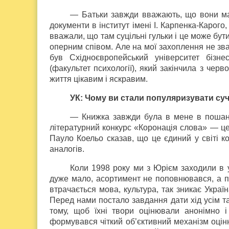
— Батьки завжди вважають, що вони ма
документи в інститут імені І. Карпенка-Карог
вважали, що там суцільні гульки і це може бути
оперним співом. Але на мої захоплення не зв
був Східноєвропейський університет бізне
(факультет психології), який закінчила з че
життя цікавим і яскравим.
УК: Чому ви стали популяризувати суча
— Книжка завжди була в мене в пошані
літературний конкурс «Коронація слова» — це
Пауло Коельо сказав, що це єдиний у світі к
аналогів.
Коли 1998 року ми з Юрієм заходили в у
дуже мало, асортимент не поповнювався, а п
втрачається мова, культура, так зникає Украї
Перед нами постало завдання дати хід усім т
тому, щоб їхні твори оцінювали анонімно і
формувався чіткий об’єктивний механізм оцін