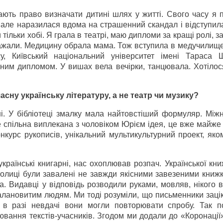
ють право визначати дитині шлях у житті. Свого часу я 
о, але наразилася вдома на страшенний скандал і відступил
 тільки хобі. Я грала в театрі, маю дипломи за кращі ролі, 
ажали. Медицину обрала мама. Тож вступила в медучилище,
су, Київський національний університет імені Тараса 
рвоним дипломом. У вишах вела вечірки, танцювала. Хотіло
сну українську літературу, а не театр чи музику?
. У бібліотеці змалку мала найтовстіший формуляр. Між
 спільна виплекана з чоловіком Юрієм ідея, це вже майже
онкурс рукописів, унікальний мультикультурний проект, як
країнські книгарні, нас охоплював розпач. Української кн
олиці були завалені не завжди якісними завезеними книжк
на. Видавці у відповідь розводили руками, мовляв, нікого 
алановитим людям. Ми тоді розуміли, що письменники заці
 в разі невдачі вони могли повторювати спробу. Так п
ювання текстів-учасників. Згодом ми додали до «Коронації