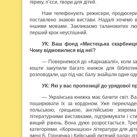
лірику, п’єси, твори для дітей.
Нам телефонують режисери, продюсери 
поставлено знакові вистави. Надалі хочемо в
іншими мовами. Закликаємо талановитих люде
перший крок неуспішний.
УК: Ваш фонд «Мистецька скарбниця
Чому відмовилися від неї?
— Повернемося до «Карнавалії», коли зак
кошти закупили багато книжок для бібліотек 
розповідали, що під час балу знайшли одне од
УК: Які у вас пропозиції до урядової 
— Українська книжка має бачити світ. В
поширювати їх за кордоном. Уже перекладе
польською, грецькою, англійською зокрем
літературними виставками, підтримувати і ст
вищий рівень. Вона дуже розростається. Треба
категоріями. «Коронацією» літератури для діте
імені Б. Грінченка і Київський дитячий палац ді