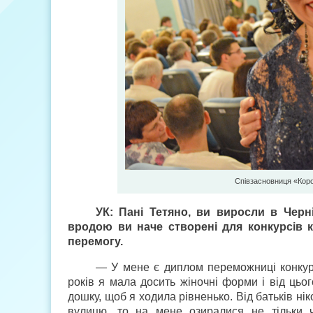
Співзасновниця «Кор
УК: Пані Тетяно, ви виросли в Черні
вродою ви наче створені для конкурсів к
перемогу.
— У мене є диплом переможниці конкур
років я мала досить жіночні форми і від цьо
дошку, щоб я ходила рівненько. Від батьків ні
вулицю, то на мене озиралися не тільки ч