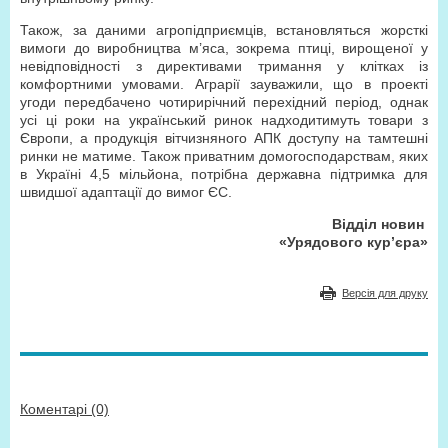
Також, за даними агропідприємців, встановляться жорсткі
вимоги до виробництва м’яса, зокрема птиці, вирощеної у
невідповідності з директивами тримання у клітках із
комфортними умовами. Аграрії зауважили, що в проекті
угоди передбачено чотирирічний перехідний період, однак
усі ці роки на український ринок надходитимуть товари з
Європи, а продукція вітчизняного АПК доступу на тамтешні
ринки не матиме. Також приватним домогосподарствам, яких
в Україні 4,5 мільйона, потрібна державна підтримка для
швидшої адаптації до вимог ЄС.
Відділ новин
«Урядового кур’єра»
Версія для друку
Коментарі (0)