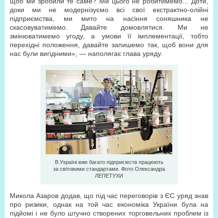
щоб ми зробили те саме? Ми цього не робитимемо... Доти,
доки ми не модернізуємо всі свої екстрактно-олійні
підприємства, ми мито на насіння соняшника не
скасовуватимемо. Давайте домовлятися. Ми не
змінюватимемо угоду, а умови її імплементації, тобто
перехідні положення, давайте запишемо так, щоб вони для
нас були вигідними», — наполягає глава уряду.
В Україні вже багато підприємств працюють
за світовими стандартами. Фото Oлександра
ЛЕПЕТУХИ
Микола Азаров додав, що під час переговорів з ЄС уряд знав
про ризики, однак на той час економіка України була на
підйомі і не було штучно створених торговельних проблем із