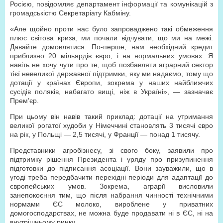
Росією, повідомляє департамент інформації та комунікацій з
громадськістю Секретаріату Кабміну.
«Але щойно проти нас було запроваджено такі обмеження
плюс світова криза, ми почали відчувати, що ми на межі.
Давайте домовлятися. По-перше, нам необхідний кредит
приблизно 20 мільярдів євро, і на нормальних умовах. Я
навіть не хочу чути про те, щоб позбавляти аграрний сектор
тієї невеликої державної підтримки, яку ми надаємо, тому що
дотації у країнах Європи, зокрема у наших найближчих
сусідів поляків, набагато вищі, ніж в Україні», — зазначає
Прем’єр.
При цьому він навів такий приклад: дотації на утримання
великої рогатої худоби у Німеччині становлять 3 тисячі євро
на рік, у Польщі — 2,5 тисячі, у Франції — понад 1 тисячу.
Представники агробізнесу, зі свого боку, заявили про
підтримку рішення Президента і уряду про призупинення
підготовки до підписання асоціації. Вони зауважили, що в
угоді треба передбачити перехідні періоди для адаптації до
європейських умов. Зокрема, аграрії висловили
занепокоєння тим, що після набрання чинності технічними
нормами ЄС молоко, вироблене у приватних
домогосподарствах, не можна буде продавати ні в ЄС, ні на
внутрішньому ринку.