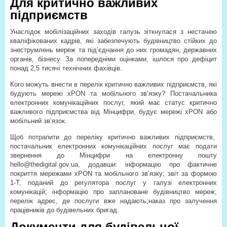
Для критично важливих
підприємств
Унаслідок мобілізаційних заходів галузь зіткнулася з нестачею
кваліфікованих кадрів, які забезпечують будівництво стійких до
знеструмлень мереж та під’єднання до них громадян, державних
органів, бізнесу. За попередніми оцінками, ішлося про дефіцит
понад 2,5 тисячі технічних фахівців.
Кого можуть внести в перелік критично важливих підприємств, які
будують мережі xPON та мобільного зв’язку? Постачальника
електронних комунікаційних послуг, який має статус критично
важливого підприємства від Мінцифри, будує мережі xPON або
мобільний зв’язок.
Щоб потрапити до переліку критично важливих підприємств,
постачальник електронних комунікаційних послуг має подати
звернення до Мінцифри на електронну пошту
hello@thedigital.gov.ua, додавши: інформацію про фактичне
покриття мережами xPON та мобільного зв’язку; звіт за формою
1-Т, поданий до регулятора послуг у галузі електронних
комунікацій; інформацію про заплановане будівництво мереж;
перелік адрес, де послуги вже надають;наказ про залучення
працівників до будівельних бригад.
Документи для будівельної