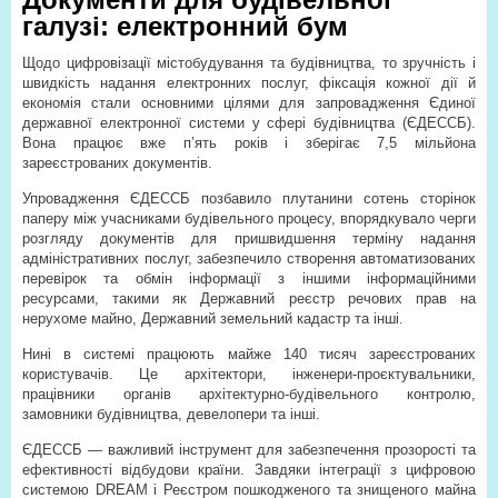
галузі: електронний бум
Щодо цифровізації містобудування та будівництва, то зручність і
швидкість надання електронних послуг, фіксація кожної дії й
економія стали основними цілями для запровадження Єдиної
державної електронної системи у сфері будівництва (ЄДЕССБ).
Вона працює вже п’ять років і зберігає 7,5 мільйона
зареєстрованих документів.
Упровадження ЄДЕССБ позбавило плутанини сотень сторінок
паперу між учасниками будівельного процесу, впорядкувало черги
розгляду документів для пришвидшення терміну надання
адміністративних послуг, забезпечило створення автоматизованих
перевірок та обмін інформації з іншими інформаційними
ресурсами, такими як Державний реєстр речових прав на
нерухоме майно, Державний земельний кадастр та інші.
Нині в системі працюють майже 140 тисяч зареєстрованих
користувачів. Це архітектори, інженери-проєктувальники,
працівники органів архітектурно-будівельного контролю,
замовники будівництва, девелопери та інші.
ЄДЕССБ — важливий інструмент для забезпечення прозорості та
ефективності відбудови країни. Завдяки інтеграції з цифровою
системою DREAM і Реєстром пошкодженого та знищеного майна