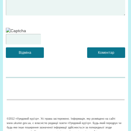
©2012 «Урядовий кур’єр». Усі права застережено. Інформація, яку розміщено на сайті
www.ukurier.gov.ua, є власністю редакції газети «Урядовий кур'єр». Будь-який передрук чи
будь-яке інше поширення зазначеної інформації здійснюється за попередньої згоди