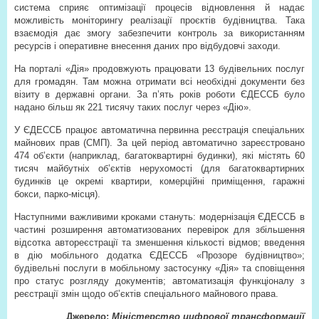
система сприяє оптимізації процесів відновлення й надає
можливість моніторингу реалізації проєктів будівництва. Така
взаємодія дає змогу забезпечити контроль за використанням
ресурсів і оперативне внесення даних про відбудовчі заходи.
На порталі «Дія» продовжують працювати 13 будівельних послуг
для громадян. Там можна отримати всі необхідні документи без
візиту в державні органи. За п’ять років роботи ЄДЕССБ було
надано більш як 221 тисячу таких послуг через «Дію».
У ЄДЕССБ працює автоматична первинна реєстрація спеціальних
майнових прав (СМП). За цей період автоматично зареєстровано
474 об’єкти (наприклад, багатоквартирні будинки), які містять 60
тисяч майбутніх об’єктів нерухомості (для багатоквартирних
будинків це окремі квартири, комерційні приміщення, гаражні
бокси, парко-місця).
Наступними важливими кроками стануть: модернізація ЄДЕССБ в
частині розширення автоматизованих перевірок для збільшення
відсотка автореєстрації та зменшення кількості відмов; введення
в дію мобільного додатка ЄДЕССБ «Прозоре будівництво»;
будівельні послуги в мобільному застосунку «Дія» та сповіщення
про статус розгляду документів; автоматизація функціоналу з
реєстрації змін щодо об’єктів спеціального майнового права.
Джерело:
Міністерство цифрової трансформації