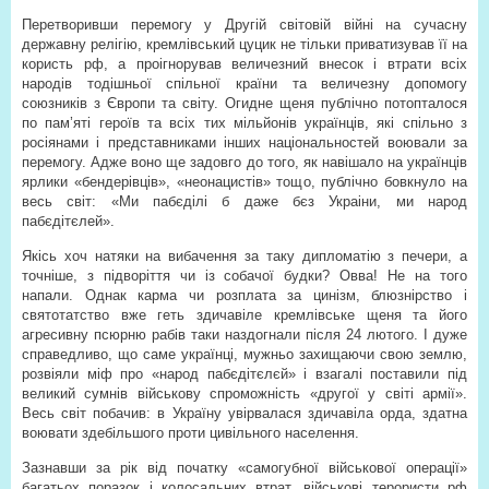
Перетворивши перемогу у Другій світовій війні на сучасну
державну релігію, кремлівський цуцик не тільки приватизував її на
користь рф, а проігнорував величезний внесок і втрати всіх
народів тодішньої спільної країни та величезну допомогу
союзників з Європи та світу. Огидне щеня публічно потопталося
по пам’яті героїв та всіх тих мільйонів українців, які спільно з
росіянами і представниками інших національностей воювали за
перемогу. Адже воно ще задовго до того, як навішало на українців
ярлики «бендерівців», «неонацистів» тощо, публічно бовкнуло на
весь світ: «Ми пабєділі б даже бєз Украіни, ми народ
пабєдітєлей».
Якісь хоч натяки на вибачення за таку дипломатію з печери, а
точніше, з підворіття чи із собачої будки? Овва! Не на того
напали. Однак карма чи розплата за цинізм, блюзнірство і
святотатство вже геть здичавіле кремлівське щеня та його
агресивну псюрню рабів таки наздогнали після 24 лютого. І дуже
справедливо, що саме українці, мужньо захищаючи свою землю,
розвіяли міф про «народ пабєдітєлєй» і взагалі поставили під
великий сумнів військову спроможність «другої у світі армії».
Весь світ побачив: в Україну увірвалася здичавіла орда, здатна
воювати здебільшого проти цивільного населення.
Зазнавши за рік від початку «самогубної військової операції»
багатьох поразок і колосальних втрат, військові терористи рф