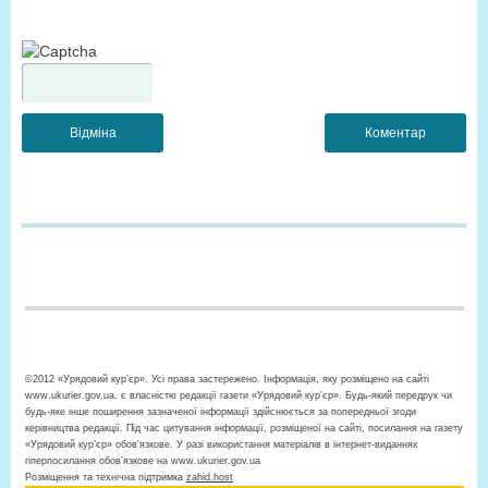
©2012 «Урядовий кур’єр». Усі права застережено. Інформація, яку розміщено на сайті
www.ukurier.gov.ua, є власністю редакції газети «Урядовий кур'єр». Будь-який передрук чи
будь-яке інше поширення зазначеної інформації здійснюється за попередньої згоди
керівництва редакції. Під час цитування інформації, розміщеної на сайті, посилання на газету
«Урядовий кур’єр» обов'язкове. У разі використання матеріалів в інтернет-виданнях
гіперпосилання обов’язкове на www.ukurier.gov.ua
Розміщення та технічна підтримка
zahid.host