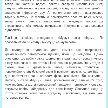
тепер ще частіше ведуть ракетні обстріли українських міст,
свідомо вбиваючи мирних людей, серед яких чимало дітей, і
знищуючи інфраструктуру. А геополітичне щеня, наважившись
торік у лютому на фактично самогубство своє та всієї імперії,
тепер знову тремтить навколішки в передчутті чогось ще
страшнішого, ніж колись приниження і стусани в запльованих
підворіттях.
Трагічна кінцівка оповідання «Муму» всім відома. Як
пробелькотіло би «пупу» («хуху»): «анаутанула».
Як складеться подальша доля самого вже приреченого
кремлівського самогубного щеняти, поки що невідомо. Однак
очевидно, що робити якісь щеплення в разі такого геополітичного
сказу вже запізно, бо потрібні інші, значно радикальніші методи. І
схоже, вже й кремлівське щеня, нажахане, тремтяче і
перехняблене від безсилої люті й розпачу, зрозуміло, що йде на
дно політичного чи й загалом фізичного життя. Бо ж колись,
мабуть, читало «Муму» і знає: російський люд звично б’є того,
кого любить, а ще він спроможний, зітхаючи і витираючи сльозу,
погубити навіть найдорожчу для себе істоту. Особливо якщо ця
істота створює йому певні труднощі і проблеми, від яких нині
потерпає вся рф.