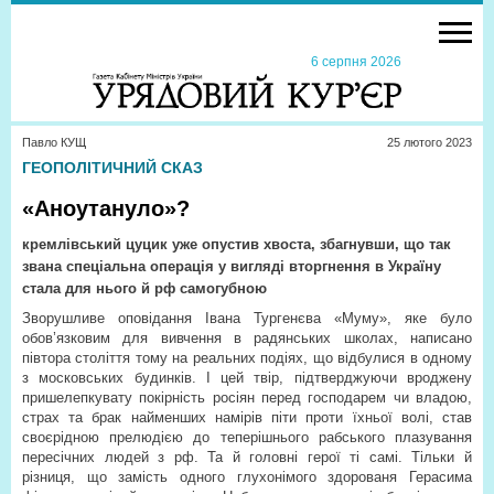
6 серпня 2026
Павло КУЩ
25 лютого 2023
ГЕОПОЛІТИЧНИЙ СКАЗ
«Аноутануло»?
кремлівський цуцик уже опустив хвоста, збагнувши, що так
звана спеціальна операція у вигляді вторгнення в Україну
стала для нього й рф самогубною
Зворушливе оповідання Івана Тургенєва «Муму», яке було
обов’язковим для вивчення в радянських школах, написано
півтора століття тому на реальних подіях, що відбулися в одному
з московських будинків. І цей твір, підтверджуючи вроджену
пришелепкувату покірність росіян перед господарем чи владою,
страх та брак найменших намірів піти проти їхньої волі, став
своєрідною прелюдією до теперішнього рабського плазування
пересічних людей з рф. Та й головні герої ті самі. Тільки й
різниця, що замість одного глухонімого здорованя Герасима