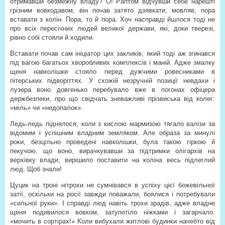
отримавши безмежну владу? О! Раптом відчувши себе нарешті
грізним вовкодавом, він почав затято дзявкати, мовляв, пора
вставати з колін. Пора, то й пора. Хоч насправді йшлося тоді не
про всіх пересічних людей великої держави, які, доки тверезі,
рівно собі стояли й ходили.
Вставати почав сам ініціатор цих закликів, який тоді аж згинався
під вагою багатьох хворобливих комплексів і маній. Адже змалку
щеня навколішки стояло перед дужчими ровесниками в
пітерських підворіттях. У схожій незручній позиції невдахи і
лузера воно довгенько перебувало вже в погонах офіцера
держбезпеки, про що свідчать зневажливі прізвиська від колег:
«міль» чи «недопалок».
Ледь-ледь піднялося, коли з кислою мармизою тягало валізи за
відомим і успішним владним земляком. Але образа за минулі
роки, безцільно проведені навколішки, була такою гіркою й
пекучою, що воно, вирачкувавши за підтримки олігархів на
верхівку влади, вирішило поставити на коліна весь підлеглий
люд. Щоб знали!
Цуцик на троні нітрохи не сумнівався в успіху цієї божевільної
затії, оскільки на росії завжди поважали, боялися і потребували
«сильної руки». І справді люд навіть трохи зрадів, адже владне
щеня подивилося вовком, затупотіло ніжками і загарчало:
«мочить в сортірах!» Коли вибухали житлові будинки начебто від