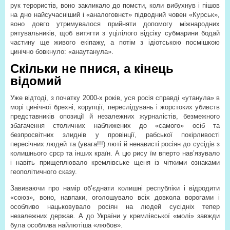
рук терористів, воно закликало до помсти, коли вибухнув і пішов
на дно найсучасніший і «аналоговнєт» підводний човен «Курськ»,
воно довго утримувалося прийняти допомогу міжнародних
рятувальників, щоб витягти з уцілілого відсіку субмарини бодай
частину ще живого екіпажу, а потім з ідіотською посмішкою
цинічно бовкнуло: «анаутанула».
Скільки не пнися, а кінець
відомий
Уже відтоді, з початку 2000-х років, уся росія справді «утанула» в
морі цинічної брехні, корупції, переслідувань і жорстоких убивств
представників опозиції й незалежних журналістів, безмежного
збагачення столичних наближених до «самого» осіб та
безпросвітних злиднів у провінції, рабської покірливості
пересічних людей та (увага!!!) люті й ненависті росіян до сусідів з
колишнього срср та інших країн. А цю рису їм вперто нав’язувало
і навіть прищеплювало кремлівське щеня із чіткими ознаками
геополітичного сказу.
Завиваючи про намір об’єднати колишні республіки і відродити
«союз», воно, навпаки, оголошувало всіх довкола ворогами і
особливо нацьковувало росіян на людей сусідніх тепер
незалежних держав. А до України у кремлівської «молі» завжди
була особлива найлютіша «любов».