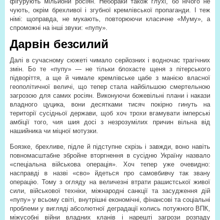
фігурують мільйони росіян. Небораки також глухі, бо нічого не
чують, окрім брехливої і згубної кремлівської пропаганди. І теж
німі: щоправда, не мукають, повторюючи класичне «Муму», а
спроможні на інші звуки: «пупу».
Дарвін безсилий
Далі в сучасному сюжеті чимало серйозних і водночас трагічних
змін. Бо те «пупу» — не тільки блохасте щеня з пітерського
підворіття, а ще й чимале кремлівське цабе з манією власної
геополітичної величі, що тепер стала найбільшою смертельною
загрозою для самих росіян. Виконуючи божевільні плани і накази
владного цуцика, вони десятками тисяч покірно гинуть на
території сусідньої держави, щоб хоч трохи вгамувати імперські
амбіції того, чия шия досі з незрозумілих причин вільна від
нашийника чи міцної мотузки.
Боязке, брехливе, підле й підступне скрізь і завжди, воно навіть
повномасштабне збройне вторгнення в сусідню Україну назвало
«спеціальна військова операція». Хоч тепер уже очевидно:
насправді в назві «сво» йдеться про самовбивчу так звану
операцію. Тому з огляду на величезні втрати рашистської живої
сили, військової техніки, міжнародні санкції та засудження дій
«пупу» у всьому світі, внутрішні економічні, фінансові та соціальні
проблеми у вигляді абсолютної деградації колись потужного ВПК,
міжусобні війни владних кланів і нарешті загрози розпаду