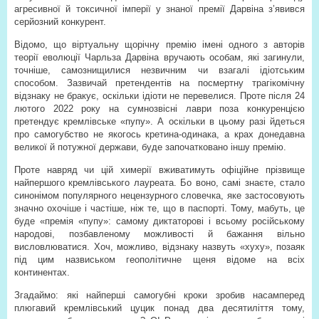
агресивної й токсичної імперії у знаної премії Дарвіна з’явився
серйозний конкурент.
Відомо, що віртуальну щорічну премію імені одного з авторів
теорії еволюції Чарльза Дарвіна вручають особам, які загинули,
точніше, самознищилися незвичним чи взагалі ідіотським
способом. Зазвичай претендентів на посмертну трагікомічну
відзнаку не бракує, оскільки ідіоти не перевелися. Проте після 24
лютого 2022 року на сумнозвісні лаври поза конкуренцією
претендує кремлівське «пупу». А оскільки в цьому разі йдеться
про самогубство не якогось кретина-одинака, а крах донедавна
великої й потужної держави, буде започатковано іншу премію.
Проте навряд чи цій химерії вживатимуть офіційне прізвище
найпершого кремлівського лауреата. Бо воно, самі знаєте, стало
синонімом популярного нецензурного словечка, яке застосовують
значно охочіше і частіше, ніж те, що в паспорті. Тому, мабуть, це
буде «премія «пупу»: самому диктаторові і всьому російському
народові, позбавленому можливості й бажання вільно
висловлюватися. Хоч, можливо, відзнаку назвуть «хуху», позаяк
під цим назвиськом геополітичне щеня відоме на всіх
континентах.
Згадаймо: які найперші самогубні кроки зробив насамперед
плюгавий кремлівський цуцик понад два десятиліття тому,