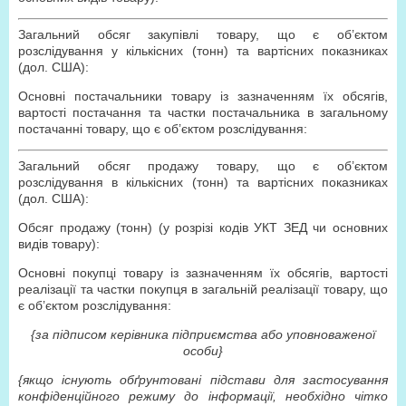
Загальний обсяг закупівлі товару, що є об’єктом
розслідування у кількісних (тонн) та вартісних показниках
(дол. США):
Основні постачальники товару із зазначенням їх обсягів,
вартості постачання та частки постачальника в загальному
постачанні товару, що є об’єктом розслідування:
Загальний обсяг продажу товару, що є об’єктом
розслідування в кількісних (тонн) та вартісних показниках
(дол. США):
Обсяг продажу (тонн) (у розрізі кодів УКТ ЗЕД чи основних
видів товару):
Основні покупці товару із зазначенням їх обсягів, вартості
реалізації та частки покупця в загальній реалізації товару, що
є об’єктом розслідування:
{за підписом керівника підприємства або уповноваженої
особи}
{якщо існують обґрунтовані підстави для застосування
конфіденційного режиму до інформації, необхідно чітко