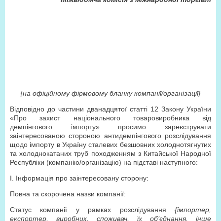
{на офіційному фірмовому бланку компанії/організації}
Відповідно до частини дванадцятої статті 12 Закону України
«Про захист національного товаровиробника від
демпінгового імпорту» просимо зареєструвати
заінтересованою стороною антидемпінгового розслідування
щодо імпорту в Україну сталевих безшовних холоднотягнутих
та холоднокатаних труб походженням з Китайської Народної
Республіки (компанію/організацію) на підставі наступного:
І. Інформація про заінтересовану сторону:
Повна та скорочена назви компанії:
Статус компанії у рамках розслідування
{імпортер,
експортер, виробник, споживач, їх об’єднання, інше