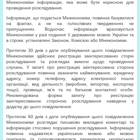
Мінекономіки інформацію, яка може бути корисною для
проведення розслідування.
Інформація, що подається Мінекономіки, повинна базуватися
на фактах, а не на голослівних твердженнях чи
припущеннях. Водночас інформація враховується
Мінекономіки у разі подання її державною мовою України та
в строки, установлені Законом, Комісією або Мінекономіки.
Протягом 30 днів з дати опублікування цього повідомлення
Мінекономіки здійснює реєстрацію заінтересованих сторін
розслідування та розглядає вимоги щодо проведення
слухань. У запиті про реєстрацію заінтересована сторона
розслідування повинна зазначити найменування, юридичну
адресу, номер телефону, адресу електронної пошти
організації, вид діяльності (виробник, імпортер, експортер
тощо), прізвище, ім’я та по батькові контактної особи.
Рекомендована форма запиту про реєстрацію
заінтересованою стороною розслідування наведена у
додатку до цього повідомлення.
Протягом 60 днів з дати опублікування цього повідомлення
Мінекономіки розглядає письмово викладені коментарі та
інформацію стосовно порушення розслідування. Інформація
повинна надаватися українською мовою або мовою
оригіналу та супроводжуватися перекладом українською