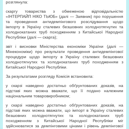
розглянула:
скаргу товариства з обмеженою відповідальністю
«ІНТЕРПАЙП НІКО ТЬЮБ» (далі — Заявник) про порушення
та проведення антидемпінгового розслідування щодо
імпорту в Україну сталевих безшовних холоднотягнутих та
холоднокатаних труб походженням з Китайської Народної
Республіки (далі — скарга);
звіт і висновки Міністерства економіки України (далі —
Мінекономіки) про результати проведення антидемпінгової
процедури щодо імпорту в Україну сталевих безшовних
холоднотягнутих та холоднокатаних труб походженням з
Китайської Народної Республіки.
За результатами розгляду Комісія встановила:
у скарзі наведено достатньо обґрунтованих доказів, на
підставі яких можна вважати, що її подано належним
національним товаровиробником;
у скарзі наведено достатньо обґрунтованих доказів, на
підставі яких можна вважати, що імпорт в Україну сталевих
безшовних холоднотягнутих та холоднокатаних труб
походженням з Китайської Народної Республіки міг
здійснюватися за демпінговими цінами і рівень демпінгової