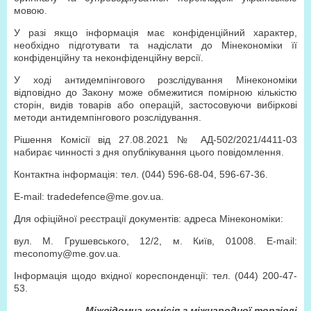
мовою.
У разі якщо інформація має конфіденційний характер,
необхідно підготувати та надіслати до Мінекономіки її
конфіденційну та неконфіденційну версії.
У ході антидемпінгового розслідування Мінекономіки
відповідно до Закону може обмежитися помірною кількістю
сторін, видів товарів або операцій, застосовуючи вибіркові
методи антидемпінгового розслідування.
Рішення Комісії від 27.08.2021 № АД-502/2021/4411-03
набирає чинності з дня опублікування цього повідомлення.
Контактна інформація: тел. (044) 596-68-04, 596-67-36.
E-mail: tradedefence@me.gov.ua.
Для офіційної реєстрації документів: адреса Мінекономіки:
вул. М. Грушевського, 12/2, м. Київ, 01008. E-mail:
meconomy@me.gov.ua.
Інформація щодо вхідної кореспонденції: тел. (044) 200-47-
53.
Міжвідомча комісія з міжнародної торгівлі