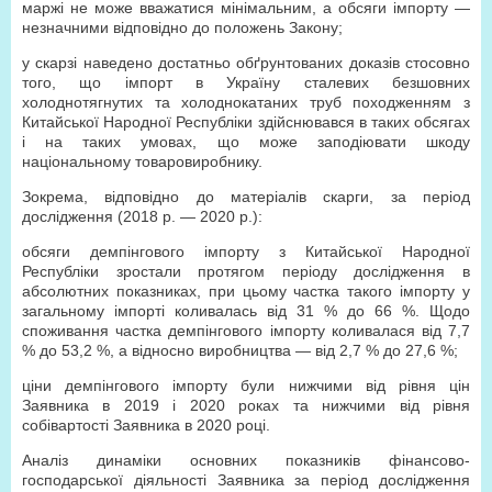
маржі не може вважатися мінімальним, а обсяги імпорту —
незначними відповідно до положень Закону;
у скарзі наведено достатньо обґрунтованих доказів стосовно
того, що імпорт в Україну сталевих безшовних
холоднотягнутих та холоднокатаних труб походженням з
Китайської Народної Республіки здійснювався в таких обсягах
і на таких умовах, що може заподіювати шкоду
національному товаровиробнику.
Зокрема, відповідно до матеріалів скарги, за період
дослідження (2018 р. — 2020 р.):
обсяги демпінгового імпорту з Китайської Народної
Республіки зростали протягом періоду дослідження в
абсолютних показниках, при цьому частка такого імпорту у
загальному імпорті коливалась від 31 % до 66 %. Щодо
споживання частка демпінгового імпорту коливалася від 7,7
% до 53,2 %, а відносно виробництва — від 2,7 % до 27,6 %;
ціни демпінгового імпорту були нижчими від рівня цін
Заявника в 2019 і 2020 роках та нижчими від рівня
собівартості Заявника в 2020 році.
Аналіз динаміки основних показників фінансово-
господарської діяльності Заявника за період дослідження