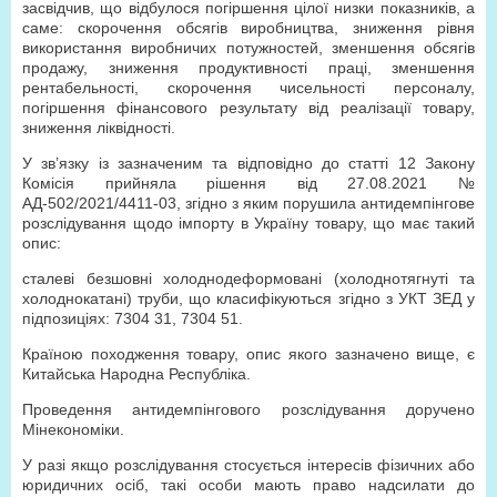
засвідчив, що відбулося погіршення цілої низки показників, а
саме: скорочення обсягів виробництва, зниження рівня
використання виробничих потужностей, зменшення обсягів
продажу, зниження продуктивності праці, зменшення
рентабельності, скорочення чисельності персоналу,
погіршення фінансового результату від реалізації товару,
зниження ліквідності.
У зв’язку із зазначеним та відповідно до статті 12 Закону
Комісія прийняла рішення від 27.08.2021 №
АД-502/2021/4411-03, згідно з яким порушила антидемпінгове
розслідування щодо імпорту в Україну товару, що має такий
опис:
сталеві безшовні холоднодеформовані (холоднотягнуті та
холоднокатані) труби, що класифікуються згідно з УКТ ЗЕД у
підпозиціях: 7304 31, 7304 51.
Країною походження товару, опис якого зазначено вище, є
Китайська Народна Республіка.
Проведення антидемпінгового розслідування доручено
Мінекономіки.
У разі якщо розслідування стосується інтересів фізичних або
юридичних осіб, такі особи мають право надсилати до