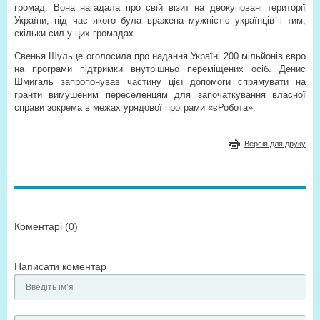
громад. Вона нагадала про свій візит на деокуповані території
України, під час якого була вражена мужністю українців і тим,
скільки сил у цих громадах.
Свенья Шульце оголосила про надання Україні 200 мільйонів євро
на програми підтримки внутрішньо переміщених осіб. Денис
Шмигаль запропонував частину цієї допомоги спрямувати на
гранти вимушеним переселенцям для започаткування власної
справи зокрема в межах урядової програми «єРобота».
Версія для друку
Коментарі (0)
Написати коментар