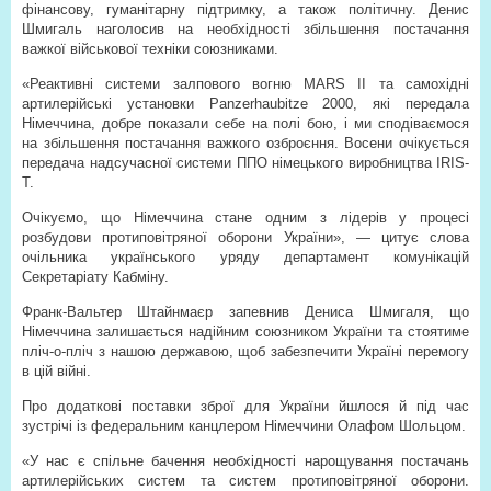
фінансову, гуманітарну підтримку, а також політичну. Денис
Шмигаль наголосив на необхідності збільшення постачання
важкої військової техніки союзниками.
«Реактивні системи залпового вогню MARS II та самохідні
артилерійські установки Panzerhaubitze 2000, які передала
Німеччина, добре показали себе на полі бою, і ми сподіваємося
на збільшення постачання важкого озброєння. Восени очікується
передача надсучасної системи ППО німецького виробництва IRIS-
T.
Очікуємо, що Німеччина стане одним з лідерів у процесі
розбудови протиповітряної оборони України», — цитує слова
очільника українського уряду департамент комунікацій
Секретаріату Кабміну.
Франк-Вальтер Штайнмаєр запевнив Дениса Шмигаля, що
Німеччина залишається надійним союзником України та стоятиме
пліч-о-пліч з нашою державою, щоб забезпечити Україні перемогу
в цій війні.
Про додаткові поставки зброї для України йшлося й під час
зустрічі із федеральним канцлером Німеччини Олафом Шольцом.
«У нас є спільне бачення необхідності нарощування постачань
артилерійських систем та систем протиповітряної оборони.