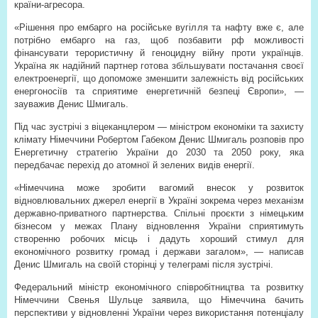
країни-агресора.
«Рішення про ембарго на російське вугілля та нафту вже є, але
потрібно ембарго на газ, щоб позбавити рф можливості
фінансувати терористичну й геноцидну війну проти українців.
Україна як надійний партнер готова збільшувати постачання своєї
електроенергії, що допоможе зменшити залежність від російських
енергоносіїв та сприятиме енергетичній безпеці Європи», —
зауважив Денис Шмигаль.
Під час зустрічі з віцеканцлером — міністром економіки та захисту
клімату Німеччини Робертом Габеком Денис Шмигаль розповів про
Енергетичну стратегію України до 2030 та 2050 року, яка
передбачає перехід до атомної й зелених видів енергії.
«Німеччина може зробити вагомий внесок у розвиток
відновлювальних джерел енергії в Україні зокрема через механізм
державно-приватного партнерства. Спільні проєкти з німецьким
бізнесом у межах Плану відновлення України сприятимуть
створенню робочих місць і дадуть хороший стимул для
економічного розвитку громад і держави загалом», — написав
Денис Шмигаль на своїй сторінці у телеграмі після зустрічі.
Федеральний міністр економічного співробітництва та розвитку
Німеччини Свенья Шульце заявила, що Німеччина бачить
перспективи у відновленні України через використання потенціалу