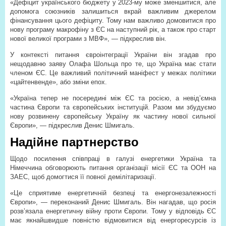
«Дефіцит українського бюджету у 2023-му може зменшитися, але
допомога союзників залишиться вкрай важливим джерелом
фінансування цього дефіциту. Тому нам важливо домовитися про
нову програму макрофіну з ЄС на наступний рік, а також про старт
нової великої програми з МВФ», — підкреслив він.
У контексті питання євроінтеграції України він згадав про
нещодавню заяву Олафа Шольца про те, що Україна має стати
членом ЄС. Це важливий політичний маніфест у межах політики
«цайтенвенде», або зміни епох.
«Україна тепер не посередині між ЄС та росією, а невід’ємна
частина Європи та європейських інституцій. Разом ми збудуємо
нову розвинену європейську Україну як частину нової сильної
Європи», — підкреслив Денис Шмигаль.
Надійне партнерство
Щодо посилення співпраці в галузі енергетики Україна та
Німеччина обговорюють питання організації місії ЄС та ООН на
ЗАЕС, щоб домогтися її повної демілітаризації.
«Це сприятиме енергетичній безпеці та енергонезалежності
Європи», — переконаний Денис Шмигаль. Він нагадав, що росія
розв’язала енергетичну війну проти Європи. Тому у відповідь ЄС
має якнайшвидше повністю відмовитися від енергоресурсів із