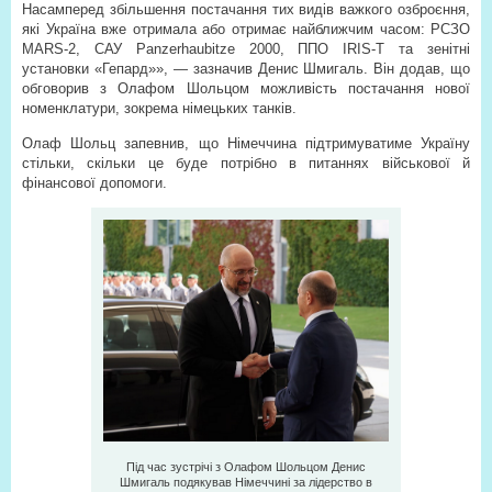
Насамперед збільшення постачання тих видів важкого озброєння,
які Україна вже отримала або отримає найближчим часом: РСЗО
MARS-2, САУ Panzerhaubitze 2000, ППО IRIS-T та зенітні
установки «Гепард»», — зазначив Денис Шмигаль. Він додав, що
обговорив з Олафом Шольцом можливість постачання нової
номенклатури, зокрема німецьких танків.
Олаф Шольц запевнив, що Німеччина підтримуватиме Україну
стільки, скільки це буде потрібно в питаннях військової й
фінансової допомоги.
Під час зустрічі з Олафом Шольцом Денис
Шмигаль подякував Німеччині за лідерство в