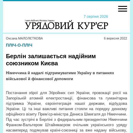
7 серпня 2026
Оксана МАЛОЛЄТКОВА
6 вересня 2022
ПЛІЧ-О-ПЛІЧ
Берлін залишається надійним
союзником Києва
Німеччина й надалі підтримуватиме Україну в питаннях
військової й фінансової допомоги
Постачання зброї для Збройних сил України, провокації росії на
Запорізькій атомній електростанції, фінансова та гуманітарна
підтримка України, євроінтеграція нашої держави, відбудова
України. Ці та інші важливі питання стояли на порядку денному
офіційного візиту Прем’єр-міністра Дениса Шмигаля до Німеччини.
Під час зустрічі в Берліні з федеральним президентом Німеччини
Франком-Вальтером Штайнмаєром очільник українського уряду
насамперед подякував країні-союзниці за вже надану військову,