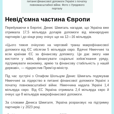
питанні фінансової допомоги Україні з початку
повномасштабної війни. Фото з Урядового
порталу
Невід’ємна частина Європи
Перебуваючи в Берліні, Денис Шмигаль нагадав, що Україна вже
отримала 17,5 мільярда доларів допомоги від міжнародних
партнерів і до кінця року очікує ще на 12—16 мільярдів.
«Цього тижня очікуємо на черговий транш макрофінансової
допомоги від ЄС обсягом 5 мільярдів євро. Вдячні Німеччині та
всім країнам ЄС за фінансову допомогу. Це дає змогу нам
вистояти у війні, фінансувати соціальні зобов’язання уряду,
підтримувати економіку, армію та фінансову стабільність у нашій
державі», — підкреслив Прем’єр-міністр.
Під час зустрічі з Олафом Шольцом Денис Шмигаль подякував
Німеччині за лідерство в питанні фінансової допомоги Україні з
початку повномасштабної війни. Німеччина надала Україні 1,4
мільярда євро. Від ЄС Україна отримала 2,4 мільярда євро й
очікує ще 8 мільярдів макрофінансової допомоги.
За словами Дениса Шмигаля, Україна розраховує на підтримку
партнерів і у 2023 році.