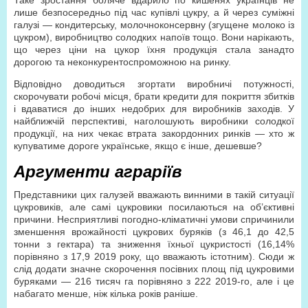
Таке зростання боляче вдарило по кишенях українців не
лише безпосередньо під час купівлі цукру, а й через суміжні
галузі — кондитерську, молочноконсервну (згущене молоко із
цукром), виробництво солодких напоїв тощо. Вони нарікають,
що через ціни на цукор їхня продукція стала занадто
дорогою та неконкурентоспроможною на ринку.
Відповідно доводиться згортати виробничі потужності,
скорочувати робочі місця, брати кредити для покриття збитків
і вдаватися до інших недобрих для виробників заходів. У
найближчій перспективі, наголошують виробники солодкої
продукції, на них чекає втрата закордонних ринків — хто ж
купуватиме дороге українське, якщо є інше, дешевше?
Аргументи аграріїв
Представники цих галузей вважають винними в такій ситуації
цукровиків, але самі цукровики посилаються на об’єктивні
причини. Несприятливі погодно-кліматичні умови спричинили
зменшення врожайності цукрових буряків (з 46,1 до 42,5
тонни з гектара) та зниження їхньої цукристості (16,14%
порівняно з 17,9 2019 року, що вважають істотним). Сюди ж
слід додати значне скорочення посівних площ під цукровими
буряками — 216 тисяч га порівняно з 222 2019-го, але і це
набагато менше, ніж кілька років раніше.