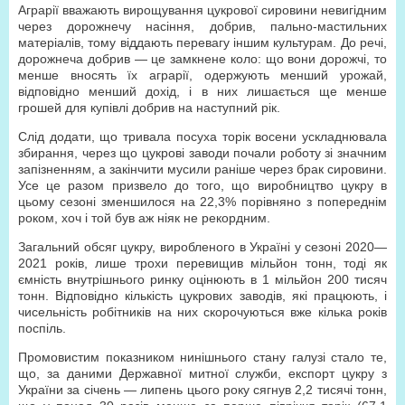
Аграрії вважають вирощування цукрової сировини невигідним
через дорожнечу насіння, добрив, пально-мастильних
матеріалів, тому віддають перевагу іншим культурам. До речі,
дорожнеча добрив — це замкнене коло: що вони дорожчі, то
менше вносять їх аграрії, одержують менший урожай,
відповідно менший дохід, і в них лишається ще менше
грошей для купівлі добрив на наступний рік.
Слід додати, що тривала посуха торік восени ускладнювала
збирання, через що цукрові заводи почали роботу зі значним
запізненням, а закінчити мусили раніше через брак сировини.
Усе це разом призвело до того, що виробництво цукру в
цьому сезоні зменшилося на 22,3% порівняно з попереднім
роком, хоч і той був аж ніяк не рекордним.
Загальний обсяг цукру, виробленого в Україні у сезоні 2020—
2021 років, лише трохи перевищив мільйон тонн, тоді як
ємність внутрішнього ринку оцінюють в 1 мільйон 200 тисяч
тонн. Відповідно кількість цукрових заводів, які працюють, і
чисельність робітників на них скорочуються вже кілька років
поспіль.
Промовистим показником нинішнього стану галузі стало те,
що, за даними Державної митної служби, експорт цукру з
України за січень — липень цього року сягнув 2,2 тисячі тонн,