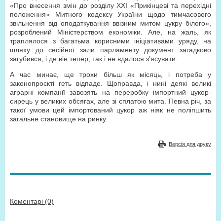
«Про внесення змін до розділу ХХІ «Прикінцеві та перехідні
положення» Митного кодексу України щодо тимчасового
звільнення від оподаткування ввізним митом цукру білого»,
розроблений Міністерством економіки. Але, на жаль, як
траплялося з багатьма корисними ініціативами уряду, на
шляху до сесійної зали парламенту документ загадково
загубився, і де він тепер, так і не вдалося з’ясувати.
А час минає, ще трохи більш як місяць, і потреба у
законопроєкті геть відпаде. Щоправда, і нині деякі великі
аграрні компанії завозять на переробку імпортний цукор-
сирець у великих обсягах, але зі сплатою мита. Певна річ, за
такої умови цей імпортований цукор аж ніяк не поліпшить
загальне становище на ринку.
Версія для друку
Коментарі (0)