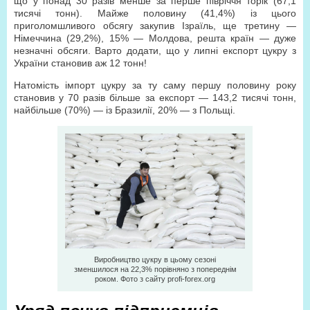
що у понад 30 разів менше за перше півріччя торік (67,1
тисячі тонн). Майже половину (41,4%) із цього
приголомшливого обсягу закупив Ізраїль, ще третину —
Німеччина (29,2%), 15% — Молдова, решта країн — дуже
незначні обсяги. Варто додати, що у липні експорт цукру з
України становив аж 12 тонн!
Натомість імпорт цукру за ту саму першу половину року
становив у 70 разів більше за експорт — 143,2 тисячі тонн,
найбільше (70%) — із Бразилії, 20% — з Польщі.
Виробництво цукру в цьому сезоні
зменшилося на 22,3% порівняно з попереднім
роком. Фото з сайту profi-forex.org