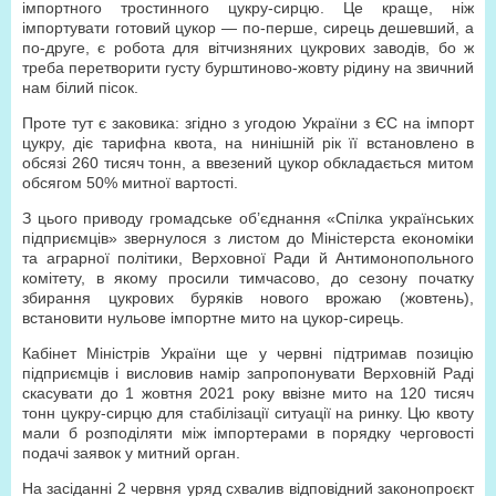
імпортного тростинного цукру-сирцю. Це краще, ніж
імпортувати готовий цукор — по-перше, сирець дешевший, а
по-друге, є робота для вітчизняних цукрових заводів, бо ж
треба перетворити густу бурштиново-жовту рідину на звичний
нам білий пісок.
Проте тут є заковика: згідно з угодою України з ЄС на імпорт
цукру, діє тарифна квота, на нинішній рік її встановлено в
обсязі 260 тисяч тонн, а ввезений цукор обкладається митом
обсягом 50% митної вартості.
З цього приводу громадське об’єднання «Спілка українських
підприємців» звернулося з листом до Міністерста економіки
та аграрної політики, Верховної Ради й Антимонопольного
комітету, в якому просили тимчасово, до сезону початку
збирання цукрових буряків нового врожаю (жовтень),
встановити нульове імпортне мито на цукор-сирець.
Кабінет Міністрів України ще у червні підтримав позицію
підприємців і висловив намір запропонувати Верховній Раді
скасувати до 1 жовтня 2021 року ввізне мито на 120 тисяч
тонн цукру-сирцю для стабілізації ситуації на ринку. Цю квоту
мали б розподіляти між імпортерами в порядку черговості
подачі заявок у митний орган.
На засіданні 2 червня уряд схвалив відповідний законопроєкт