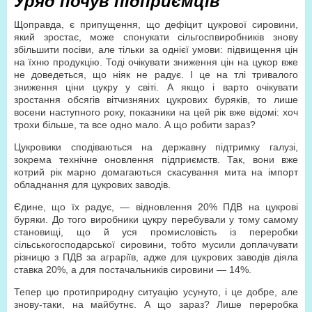
Уряд почув підприємців
Щоправда, є припущення, що дефіцит цукрової сировини,
який зростає, може спонукати сільгоспвиробників знову
збільшити посіви, але тільки за однієї умови: підвищення цін
на їхню продукцію. Тоді очікувати зниження цін на цукор вже
не доведеться, що ніяк не радує. І це на тлі тривалого
зниження ціни цукру у світі. А якщо і варто очікувати
зростання обсягів вітчизняних цукрових буряків, то лише
восени наступного року, показники на цей рік вже відомі: хоч
трохи більше, та все одно мало. А що робити зараз?
Цукровики сподіваються на державну підтримку галузі,
зокрема технічне оновлення підприємств. Так, вони вже
котрий рік марно домагаються скасування мита на імпорт
обладнання для цукрових заводів.
Єдине, що їх радує, — відновлення 20% ПДВ на цукрові
буряки. До того виробники цукру перебували у тому самому
становищі, що й уся промисловість із переробки
сільськогосподарської сировини, тобто мусили доплачувати
різницю з ПДВ за аграріїв, адже для цукрових заводів діяла
ставка 20%, а для постачальників сировини — 14%.
Тепер цю протиприродну ситуацію усунуто, і це добре, але
знову-таки, на майбутнє. А що зараз? Лише переробка